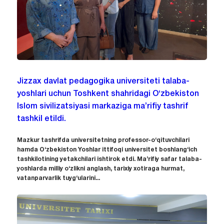
Jizzax davlat pedagogika universiteti talaba-
yoshlari uchun Toshkent shahridagi O‘zbekiston
Islom sivilizatsiyasi markaziga ma’rifiy tashrif
tashkil etildi.
Mazkur tashrifda universitetning professor-o‘qituvchilari
hamda O‘zbekiston Yoshlar ittifoqi universitet boshlang‘ich
tashkilotining yetakchilari ishtirok etdi. Ma’rifiy safar talaba-
yoshlarda milliy o‘zlikni anglash, tarixiy xotiraga hurmat,
vatanparvarlik tuyg‘ularini...