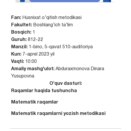
Fan:
Husnixat o’qitish metodikasi
Fakultet:
Boshlang’ich ta’lim
Bosqich:
1
Guruh:
812-22
Manzil:
1-bino, 5-qavat 510-auditoriya
Kun:
7-aprel 2023 yil
Vaqti:
10:00
Amaliy mashg’ulot:
Abduraxmonova Dinara
Yusupovna
O’quv dasturi:
Raqamlar haqida tushuncha
Matematik raqamlar
Matematik raqamlarni yozish metodikasi