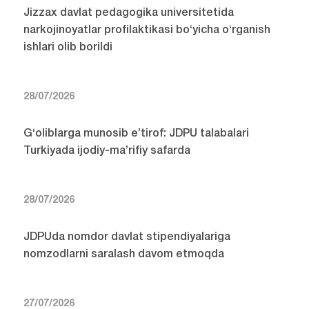
Jizzax davlat pedagogika universitetida
narkojinoyatlar profilaktikasi bo‘yicha o‘rganish
ishlari olib borildi
28/07/2026
G‘oliblarga munosib e’tirof: JDPU talabalari
Turkiyada ijodiy-ma’rifiy safarda
28/07/2026
JDPUda nomdor davlat stipendiyalariga
nomzodlarni saralash davom etmoqda
27/07/2026