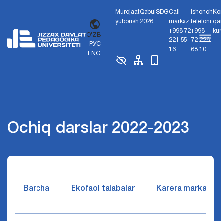
Murojaat
Qabul
SDG
Call
Ishonch
Ko
yuborish
2026
markaz:
telefoni:
qa
+998 72
+998
ku
O'ZB
221 55
72 226
РУС
16
68 10
ENG
Ochiq darslar 2022-2023
Barcha
Ekofaol talabalar
Karera markazi