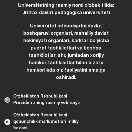
Universitetning rasmiy nomi oʻzbek tilida:
Jizzax davlat pedagogika universiteti
Universitet iqtisodiyotni davlat
boshqaruvi organlari, mahalliy davlat
hokimiyati organlari, kadrlar boʻyicha
pudrat tashkilotlari va boshqa
tashkilotlar, shu jumladan xorijiy
hamkor tashkilotlar bilan oʻzaro
hamkorlikda oʻz faoliyatini amalga
oshiradi.
Oʻzbekiston Respublikasi
Prezidentining rasmiy veb-sayti
Oʻzbekiston Respublikasi
qonunchilik maʼlumotlari milliy
bazasi