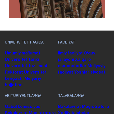
UNIVERSITET HAQIDA
FAOLIYAT
Umumiy maʼlumot
Ilmiy faoliyat
Oʻquv
Universitet tarixi
jarayoni
Xalqaro
Universitet tuzilmasi
munosabatlar
Moliyaviy
Rektorat
Universitet
faoliyat
Yoshlar siyosati
kengashi
Me'yoriy
hujjatlar
ABITURIYENTLARGA
TALABALARGA
Qabul komissiyasi
Bakalavriat
Magistratura
Bakalavriat
Magistratura
Xorijiy talabalar