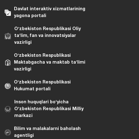
Davlat interaktiv xizmatlarining
yagona portali
Oʻzbekiston Respublikasi Oliy
taʼlim, fan va innovatsiyalar
vazirligi
Oʻzbekiston Respublikasi
Maktabgacha va maktab taʼlimi
vazirligi
Oʻzbekiston Respublikasi
Hukumat portali
Inson huquqlari bo‘yicha
O‘zbekiston Respublikasi Milliy
markazi
Bilim va malakalarni baholash
agentligi