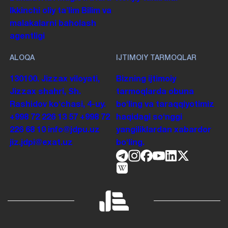
Ikkinchi oliy taʼlim
Bilim va
malakalarni baholash
agentligi
ALOQA
IJTIMOIY TARMOQLAR
130100. Jizzax viloyati,
Bizning ijtimoiy
Jizzax shahri, Sh.
tarmoqlarda obuna
Rashidov koʻchasi, 4-uy.
boʻling va taraqqiyotimiz
+998 72 226 13 57
+998 72
haqidagi soʻnggi
226 68 10
info@jdpu.uz
yangiliklardan xabardor
jiz.jdpi@exat.uz
boʻling.