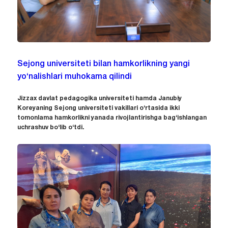
Sejong universiteti bilan hamkorlikning yangi
yo‘nalishlari muhokama qilindi
Jizzax davlat pedagogika universiteti hamda Janubiy
Koreyaning Sejong universiteti vakillari o‘rtasida ikki
tomonlama hamkorlikni yanada rivojlantirishga bag‘ishlangan
uchrashuv bo‘lib o‘tdi.