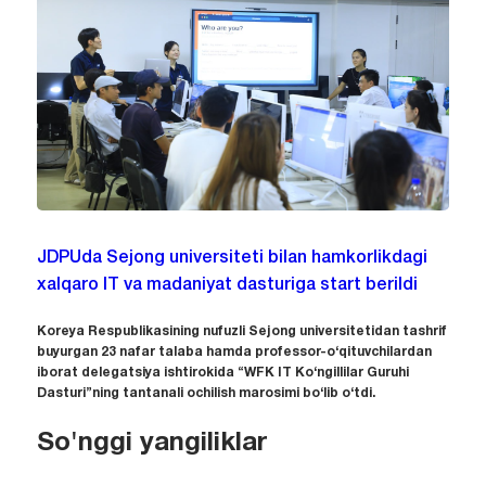
JDPUda Sejong universiteti bilan hamkorlikdagi
xalqaro IT va madaniyat dasturiga start berildi
Koreya Respublikasining nufuzli Sejong universitetidan tashrif
buyurgan 23 nafar talaba hamda professor-o‘qituvchilardan
iborat delegatsiya ishtirokida “WFK IT Ko‘ngillilar Guruhi
Dasturi”ning tantanali ochilish marosimi bo‘lib o‘tdi.
So'nggi yangiliklar