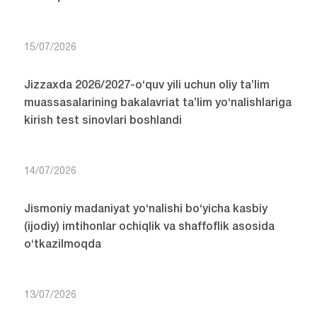
15/07/2026
Jizzaxda 2026/2027-o‘quv yili uchun oliy ta’lim
muassasalarining bakalavriat ta’lim yo‘nalishlariga
kirish test sinovlari boshlandi
14/07/2026
Jismoniy madaniyat yo‘nalishi bo‘yicha kasbiy
(ijodiy) imtihonlar ochiqlik va shaffoflik asosida
o‘tkazilmoqda
13/07/2026