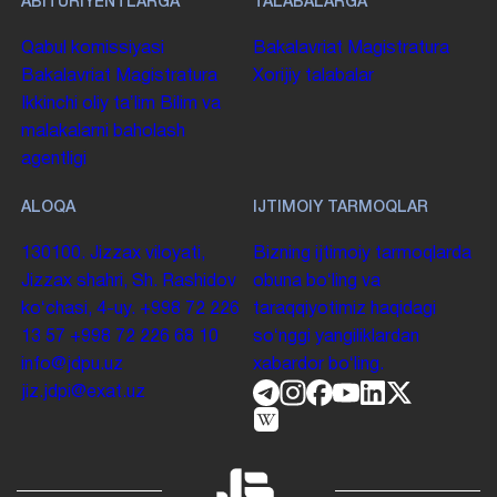
ABITURIYENTLARGA
TALABALARGA
Qabul komissiyasi
Bakalavriat
Magistratura
Bakalavriat
Magistratura
Xorijiy talabalar
Ikkinchi oliy taʼlim
Bilim va
malakalarni baholash
agentligi
ALOQA
IJTIMOIY TARMOQLAR
130100. Jizzax viloyati,
Bizning ijtimoiy tarmoqlarda
Jizzax shahri, Sh. Rashidov
obuna boʻling va
koʻchasi, 4-uy.
+998 72 226
taraqqiyotimiz haqidagi
13 57
+998 72 226 68 10
soʻnggi yangiliklardan
info@jdpu.uz
xabardor boʻling.
jiz.jdpi@exat.uz