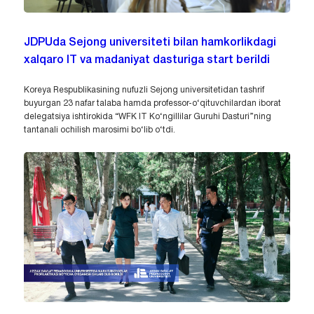
JDPUda Sejong universiteti bilan hamkorlikdagi
xalqaro IT va madaniyat dasturiga start berildi
Koreya Respublikasining nufuzli Sejong universitetidan tashrif
buyurgan 23 nafar talaba hamda professor-o‘qituvchilardan iborat
delegatsiya ishtirokida “WFK IT Ko‘ngillilar Guruhi Dasturi”ning
tantanali ochilish marosimi bo‘lib o‘tdi.