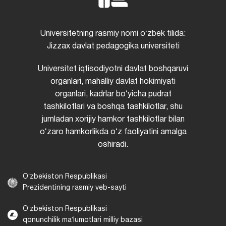
Universitetning rasmiy nomi oʻzbek tilida:
Jizzax davlat pedagogika universiteti
Universitet iqtisodiyotni davlat boshqaruvi
organlari, mahalliy davlat hokimiyati
organlari, kadrlar boʻyicha pudrat
tashkilotlari va boshqa tashkilotlar, shu
jumladan xorijiy hamkor tashkilotlar bilan
oʻzaro hamkorlikda oʻz faoliyatini amalga
oshiradi.
Oʻzbekiston Respublikasi
Prezidentining rasmiy veb-sayti
Oʻzbekiston Respublikasi
qonunchilik maʼlumotlari milliy bazasi