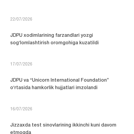
22/07/2026
JDPU xodimlarining farzandlari yozgi
sog‘lomlashtirish oromgohiga kuzatildi
17/07/2026
JDPU va “Unicorn International Foundation”
o‘rtasida hamkorlik hujjatlari imzolandi
16/07/2026
Jizzaxda test sinovlarining ikkinchi kuni davom
etmoqda