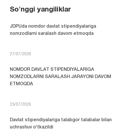
So'nggi yangiliklar
JDPUda nomdor davlat stipendiyalariga
nomzodlarni saralash davom etmoqda
27/07/2026
NOMDOR DAVLAT STIPENDIYALARIGA
NOMZODLARNI SARALASH JARAYONI DAVOM
ETMOQDA
23/07/2026
Davlat stipendiyalariga talabgor talabalar bilan
uchrashuv o‘tkazildi