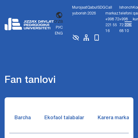
Murojaat
Qabul
SDG
Call
Ishonch
Ko
yuborish
2026
markaz:
telefoni:
qa
+998 72
+998
ku
O'ZB
221 55
72 226
РУС
16
68 10
ENG
Fan tanlovi
Barcha
Ekofaol talabalar
Karera markazi