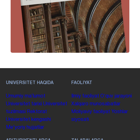
UNIVERSITET HAQIDA
FAOLIYAT
Umumiy maʼlumot
Ilmiy faoliyat
Oʻquv jarayoni
Universitet tarixi
Universitet
Xalqaro munosabatlar
tuzilmasi
Rektorat
Moliyaviy faoliyat
Yoshlar
Universitet kengashi
siyosati
Me'yoriy hujjatlar