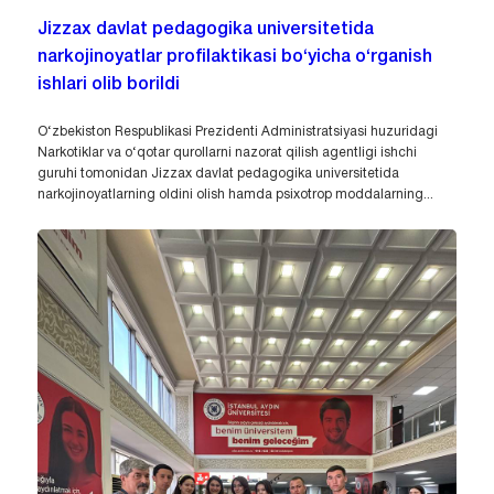
Jizzax davlat pedagogika universitetida
narkojinoyatlar profilaktikasi bo‘yicha o‘rganish
ishlari olib borildi
O‘zbekiston Respublikasi Prezidenti Administratsiyasi huzuridagi
Narkotiklar va o‘qotar qurollarni nazorat qilish agentligi ishchi
guruhi tomonidan Jizzax davlat pedagogika universitetida
narkojinoyatlarning oldini olish hamda psixotrop moddalarning...