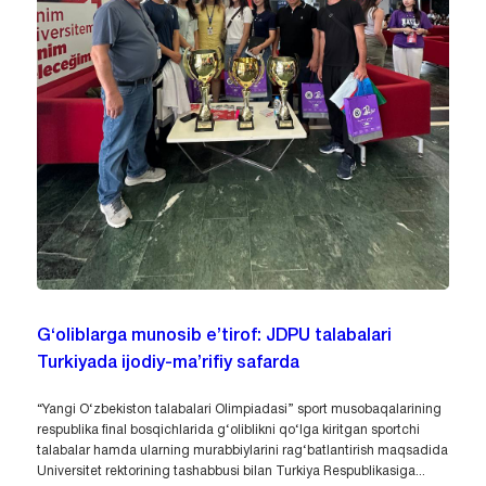
G‘oliblarga munosib e’tirof: JDPU talabalari
Turkiyada ijodiy-ma’rifiy safarda
“Yangi O‘zbekiston talabalari Olimpiadasi” sport musobaqalarining
respublika final bosqichlarida g‘oliblikni qo‘lga kiritgan sportchi
talabalar hamda ularning murabbiylarini rag‘batlantirish maqsadida
Universitet rektorining tashabbusi bilan Turkiya Respublikasiga...