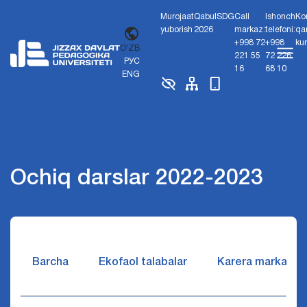
Murojaat
Qabul
SDG
Call
Ishonch
Ko
yuborish
2026
markaz:
telefoni:
qa
+998 72
+998
ku
O'ZB
221 55
72 226
РУС
16
68 10
ENG
Ochiq darslar 2022-2023
Barcha
Ekofaol talabalar
Karera markazi