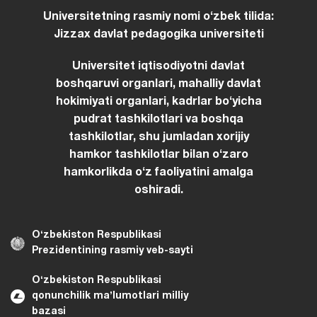
Universitetning rasmiy nomi oʻzbek tilida:
Jizzax davlat pedagogika universiteti
Universitet iqtisodiyotni davlat
boshqaruvi organlari, mahalliy davlat
hokimiyati organlari, kadrlar boʻyicha
pudrat tashkilotlari va boshqa
tashkilotlar, shu jumladan xorijiy
hamkor tashkilotlar bilan oʻzaro
hamkorlikda oʻz faoliyatini amalga
oshiradi.
Oʻzbekiston Respublikasi
Prezidentining rasmiy veb-sayti
Oʻzbekiston Respublikasi
qonunchilik maʼlumotlari milliy
bazasi