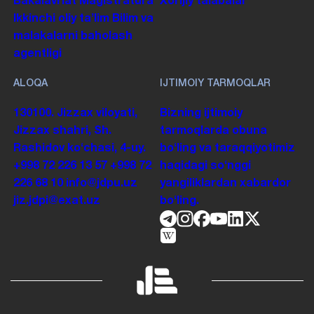
Bakalavriat
Magistratura
Xorijiy talabalar
Ikkinchi oliy taʼlim
Bilim va
malakalarni baholash
agentligi
ALOQA
IJTIMOIY TARMOQLAR
130100. Jizzax viloyati,
Bizning ijtimoiy
Jizzax shahri, Sh.
tarmoqlarda obuna
Rashidov koʻchasi, 4-uy.
boʻling va taraqqiyotimiz
+998 72 226 13 57
+998 72
haqidagi soʻnggi
226 68 10
info@jdpu.uz
yangiliklardan xabardor
jiz.jdpi@exat.uz
boʻling.