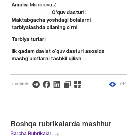
Amaliy:
Muminova.Z
O’quv dasturi:
Maktabgacha yoshdagi bolalarni
tarbiyalashda oilaning o`rni
Tarbiya turlari
Ilk qadam davlat o`quv dasturi asosida
mashg`ulotlarni tashkil qilish
744
Ulashish:
Boshqa rubrikalarda mashhur
Barcha Rubrikalar