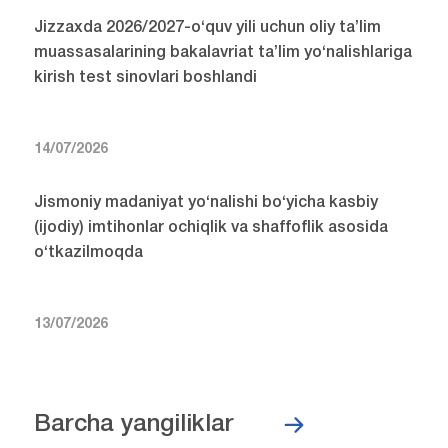
Jizzaxda 2026/2027-o‘quv yili uchun oliy ta’lim
muassasalarining bakalavriat ta’lim yo‘nalishlariga
kirish test sinovlari boshlandi
14/07/2026
Jismoniy madaniyat yo‘nalishi bo‘yicha kasbiy
(ijodiy) imtihonlar ochiqlik va shaffoflik asosida
o‘tkazilmoqda
13/07/2026
Barcha yangiliklar