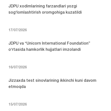
JDPU xodimlarining farzandlari yozgi
sog‘lomlashtirish oromgohiga kuzatildi
17/07/2026
JDPU va “Unicorn International Foundation”
o‘rtasida hamkorlik hujjatlari imzolandi
16/07/2026
Jizzaxda test sinovlarining ikkinchi kuni davom
etmoqda
15/07/2026