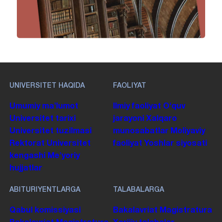
UNIVERSITET HAQIDA
FAOLIYAT
Umumiy maʼlumot
Ilmiy faoliyat
Oʻquv
Universitet tarixi
jarayoni
Xalqaro
Universitet tuzilmasi
munosabatlar
Moliyaviy
Rektorat
Universitet
faoliyat
Yoshlar siyosati
kengashi
Me'yoriy
hujjatlar
ABITURIYENTLARGA
TALABALARGA
Qabul komissiyasi
Bakalavriat
Magistratura