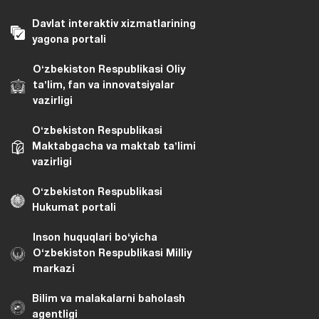
Davlat interaktiv xizmatlarining
yagona portali
Oʻzbekiston Respublikasi Oliy
taʼlim, fan va innovatsiyalar
vazirligi
Oʻzbekiston Respublikasi
Maktabgacha va maktab taʼlimi
vazirligi
Oʻzbekiston Respublikasi
Hukumat portali
Inson huquqlari bo‘yicha
O‘zbekiston Respublikasi Milliy
markazi
Bilim va malakalarni baholash
agentligi