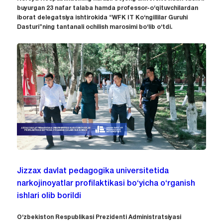
buyurgan 23 nafar talaba hamda professor-o‘qituvchilardan
iborat delegatsiya ishtirokida “WFK IT Ko‘ngillilar Guruhi
Dasturi”ning tantanali ochilish marosimi bo‘lib o‘tdi.
Jizzax davlat pedagogika universitetida
narkojinoyatlar profilaktikasi bo‘yicha o‘rganish
ishlari olib borildi
O‘zbekiston Respublikasi Prezidenti Administratsiyasi