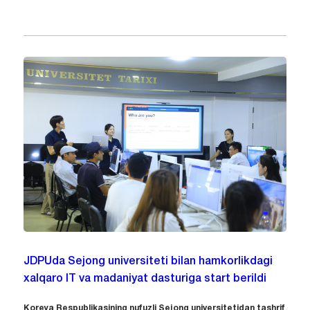
JDPUda Sejong universiteti bilan hamkorlikdagi
xalqaro IT va madaniyat dasturiga start berildi
Koreya Respublikasining nufuzli Sejong universitetidan tashrif