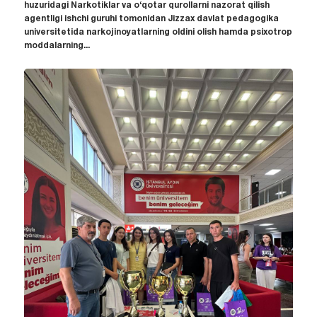
huzuridagi Narkotiklar va o‘qotar qurollarni nazorat qilish
agentligi ishchi guruhi tomonidan Jizzax davlat pedagogika
universitetida narkojinoyatlarning oldini olish hamda psixotrop
moddalarning...