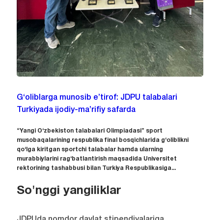
G‘oliblarga munosib e’tirof: JDPU talabalari
Turkiyada ijodiy-ma’rifiy safarda
“Yangi O‘zbekiston talabalari Olimpiadasi” sport
musobaqalarining respublika final bosqichlarida g‘oliblikni
qo‘lga kiritgan sportchi talabalar hamda ularning
murabbiylarini rag‘batlantirish maqsadida Universitet
rektorining tashabbusi bilan Turkiya Respublikasiga...
So'nggi yangiliklar
JDPUda nomdor davlat stipendiyalariga