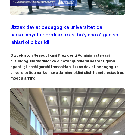
Jizzax davlat pedagogika universitetida
narkojinoyatlar profilaktikasi bo‘yicha o‘rganish
ishlari olib borildi
O‘zbekiston Respublikasi Prezidenti Administratsiyasi
huzuridagi Narkotiklar va o‘qotar qurollarni nazorat qilish
agentligi ishchi guruhi tomonidan Jizzax davlat pedagogika
universitetida narkojinoyatlarning oldini olish hamda psixotrop
moddalarning...