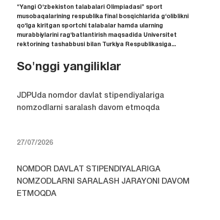
“Yangi O‘zbekiston talabalari Olimpiadasi” sport
musobaqalarining respublika final bosqichlarida g‘oliblikni
qo‘lga kiritgan sportchi talabalar hamda ularning
murabbiylarini rag‘batlantirish maqsadida Universitet
rektorining tashabbusi bilan Turkiya Respublikasiga...
So'nggi yangiliklar
JDPUda nomdor davlat stipendiyalariga
nomzodlarni saralash davom etmoqda
27/07/2026
NOMDOR DAVLAT STIPENDIYALARIGA
NOMZODLARNI SARALASH JARAYONI DAVOM
ETMOQDA