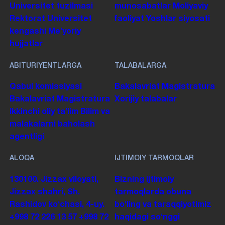
Universitet tuzilmasi
munosabatlar
Moliyaviy
Rektorat
Universitet
faoliyat
Yoshlar siyosati
kengashi
Me'yoriy
hujjatlar
ABITURIYENTLARGA
TALABALARGA
Qabul komissiyasi
Bakalavriat
Magistratura
Bakalavriat
Magistratura
Xorijiy talabalar
Ikkinchi oliy taʼlim
Bilim va
malakalarni baholash
agentligi
ALOQA
IJTIMOIY TARMOQLAR
130100. Jizzax viloyati,
Bizning ijtimoiy
Jizzax shahri, Sh.
tarmoqlarda obuna
Rashidov koʻchasi, 4-uy.
boʻling va taraqqiyotimiz
+998 72 226 13 57
+998 72
haqidagi soʻnggi