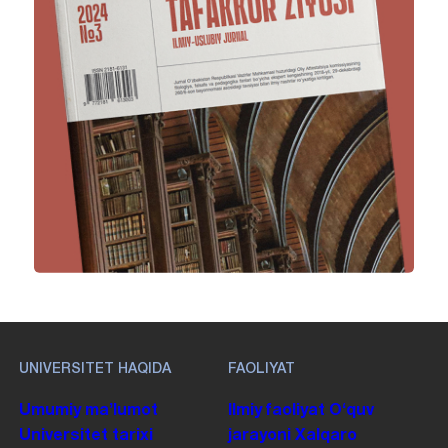
UNIVERSITET HAQIDA
FAOLIYAT
Umumiy maʼlumot
Ilmiy faoliyat
Oʻquv
Universitet tarixi
jarayoni
Xalqaro