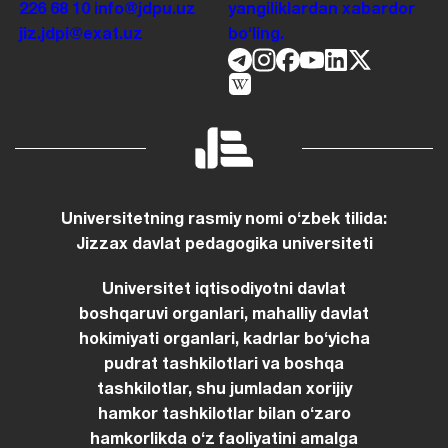
226 68 10
info@jdpu.uz
yangiliklardan xabardor
jiz.jdpi@exat.uz
boʻling.
Universitetning rasmiy nomi oʻzbek tilida:
Jizzax davlat pedagogika universiteti
Universitet iqtisodiyotni davlat
boshqaruvi organlari, mahalliy davlat
hokimiyati organlari, kadrlar boʻyicha
pudrat tashkilotlari va boshqa
tashkilotlar, shu jumladan xorijiy
hamkor tashkilotlar bilan oʻzaro
hamkorlikda oʻz faoliyatini amalga