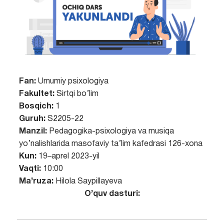
Fan:
Umumiy psixologiya
Fakultet:
Sirtqi bo’lim
Bosqich:
1
Guruh:
S2205-22
Manzil:
Pedagogika-psixologiya va musiqa
yo’nalishlarida masofaviy ta’lim kafedrasi 126-xona
Kun:
19–aprel 2023-yil
Vaqti:
10:00
Ma’ruza:
Hilola Saypillayeva
O’quv dasturi: