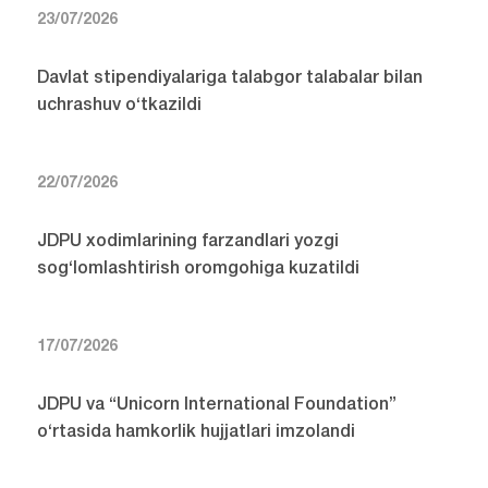
23/07/2026
Davlat stipendiyalariga talabgor talabalar bilan
uchrashuv o‘tkazildi
22/07/2026
JDPU xodimlarining farzandlari yozgi
sog‘lomlashtirish oromgohiga kuzatildi
17/07/2026
JDPU va “Unicorn International Foundation”
o‘rtasida hamkorlik hujjatlari imzolandi