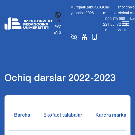
Murojaat
Qabul
SDG
Call
Ishonch
Ko
yuborish
2026
markaz:
telefoni:
qa
+998 72
+998
ku
O'ZB
221 55
72 226
РУС
16
68 10
ENG
Ochiq darslar 2022-2023
Barcha
Ekofaol talabalar
Karera markazi