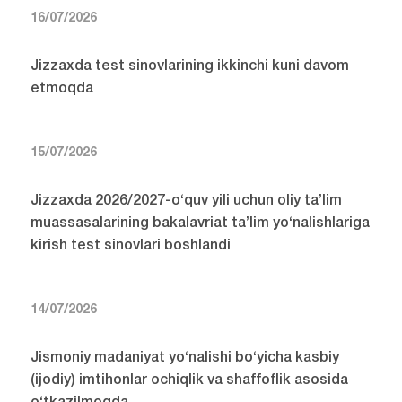
16/07/2026
Jizzaxda test sinovlarining ikkinchi kuni davom
etmoqda
15/07/2026
Jizzaxda 2026/2027-o‘quv yili uchun oliy ta’lim
muassasalarining bakalavriat ta’lim yo‘nalishlariga
kirish test sinovlari boshlandi
14/07/2026
Jismoniy madaniyat yo‘nalishi bo‘yicha kasbiy
(ijodiy) imtihonlar ochiqlik va shaffoflik asosida