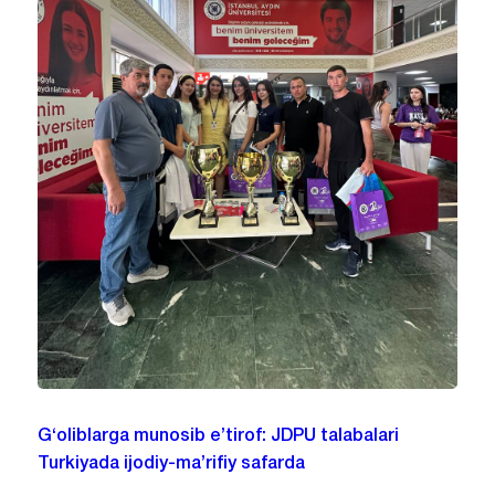
G‘oliblarga munosib e’tirof: JDPU talabalari
Turkiyada ijodiy-ma’rifiy safarda