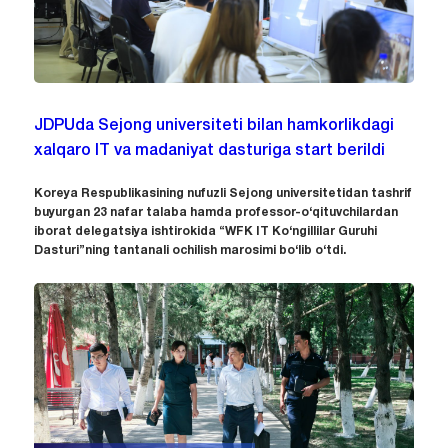
JDPUda Sejong universiteti bilan hamkorlikdagi
xalqaro IT va madaniyat dasturiga start berildi
Koreya Respublikasining nufuzli Sejong universitetidan tashrif
buyurgan 23 nafar talaba hamda professor-o‘qituvchilardan
iborat delegatsiya ishtirokida “WFK IT Ko‘ngillilar Guruhi
Dasturi”ning tantanali ochilish marosimi bo‘lib o‘tdi.