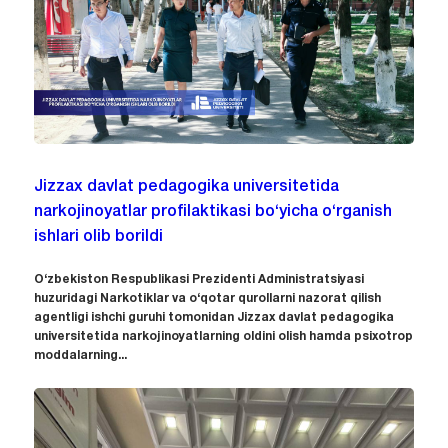
Jizzax davlat pedagogika universitetida
narkojinoyatlar profilaktikasi bo‘yicha o‘rganish
ishlari olib borildi
O‘zbekiston Respublikasi Prezidenti Administratsiyasi
huzuridagi Narkotiklar va o‘qotar qurollarni nazorat qilish
agentligi ishchi guruhi tomonidan Jizzax davlat pedagogika
universitetida narkojinoyatlarning oldini olish hamda psixotrop
moddalarning...