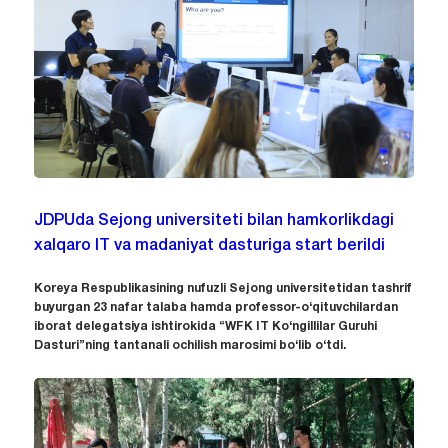
JDPUda Sejong universiteti bilan hamkorlikdagi
xalqaro IT va madaniyat dasturiga start berildi
Koreya Respublikasining nufuzli Sejong universitetidan tashrif
buyurgan 23 nafar talaba hamda professor-o‘qituvchilardan
iborat delegatsiya ishtirokida “WFK IT Ko‘ngillilar Guruhi
Dasturi”ning tantanali ochilish marosimi bo‘lib o‘tdi.