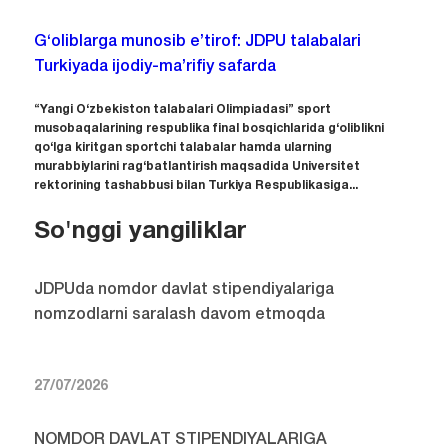
G‘oliblarga munosib e’tirof: JDPU talabalari
Turkiyada ijodiy-ma’rifiy safarda
“Yangi O‘zbekiston talabalari Olimpiadasi” sport
musobaqalarining respublika final bosqichlarida g‘oliblikni
qo‘lga kiritgan sportchi talabalar hamda ularning
murabbiylarini rag‘batlantirish maqsadida Universitet
rektorining tashabbusi bilan Turkiya Respublikasiga...
So'nggi yangiliklar
JDPUda nomdor davlat stipendiyalariga
nomzodlarni saralash davom etmoqda
27/07/2026
NOMDOR DAVLAT STIPENDIYALARIGA