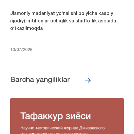
Jismoniy madaniyat yo‘nalishi bo‘yicha kasbiy
(ijodiy) imtihonlar ochiqlik va shaffoflik asosida
o‘tkazilmoqda
13/07/2026
Barcha yangiliklar