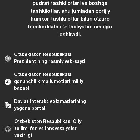
pudrat tashkilotlari va boshqa
tashkilotlar, shu jumladan xorijiy
hamkor tashkilotlar bilan oʻzaro
hamkorlikda oʻz faoliyatini amalga
oshiradi.
Oʻzbekiston Respublikasi
Prezidentining rasmiy veb-sayti
Oʻzbekiston Respublikasi
qonunchilik maʼlumotlari milliy
bazasi
Davlat interaktiv xizmatlarining
yagona portali
Oʻzbekiston Respublikasi Oliy
taʼlim, fan va innovatsiyalar
vazirligi