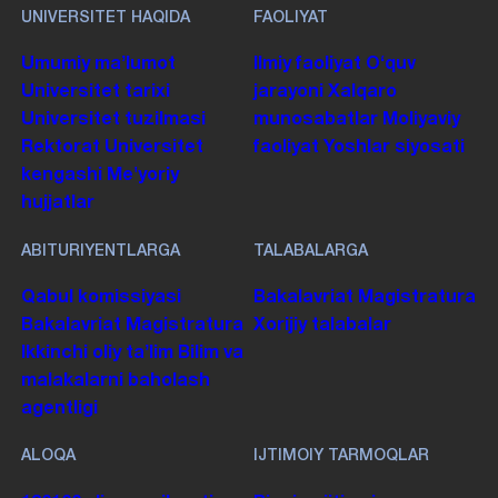
UNIVERSITET HAQIDA
FAOLIYAT
Umumiy maʼlumot
Ilmiy faoliyat
Oʻquv
Universitet tarixi
jarayoni
Xalqaro
Universitet tuzilmasi
munosabatlar
Moliyaviy
Rektorat
Universitet
faoliyat
Yoshlar siyosati
kengashi
Me'yoriy
hujjatlar
ABITURIYENTLARGA
TALABALARGA
Qabul komissiyasi
Bakalavriat
Magistratura
Bakalavriat
Magistratura
Xorijiy talabalar
Ikkinchi oliy taʼlim
Bilim va
malakalarni baholash
agentligi
ALOQA
IJTIMOIY TARMOQLAR