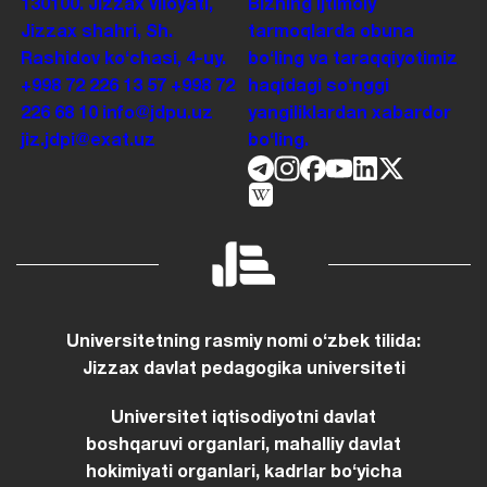
130100. Jizzax viloyati,
Bizning ijtimoiy
Jizzax shahri, Sh.
tarmoqlarda obuna
Rashidov koʻchasi, 4-uy.
boʻling va taraqqiyotimiz
+998 72 226 13 57
+998 72
haqidagi soʻnggi
226 68 10
info@jdpu.uz
yangiliklardan xabardor
jiz.jdpi@exat.uz
boʻling.
Universitetning rasmiy nomi oʻzbek tilida:
Jizzax davlat pedagogika universiteti
Universitet iqtisodiyotni davlat
boshqaruvi organlari, mahalliy davlat
hokimiyati organlari, kadrlar boʻyicha