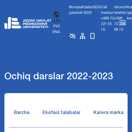
Murojaat
Qabul
SDG
Call
Ishonch
Ko
yuborish
2026
markaz:
telefoni:
qa
+998 72
+998
ku
O'ZB
221 55
72 226
РУС
16
68 10
ENG
Ochiq darslar 2022-2023
Barcha
Ekofaol talabalar
Karera markazi