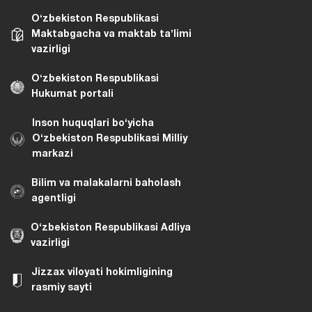
Oʻzbekiston Respublikasi
Maktabgacha va maktab taʼlimi
vazirligi
Oʻzbekiston Respublikasi
Hukumat portali
Inson huquqlari bo‘yicha
O‘zbekiston Respublikasi Milliy
markazi
Bilim va malakalarni baholash
agentligi
O‘zbekiston Respublikasi Adliya
vazirligi
Jizzax viloyati hokimligining
rasmiy sayti