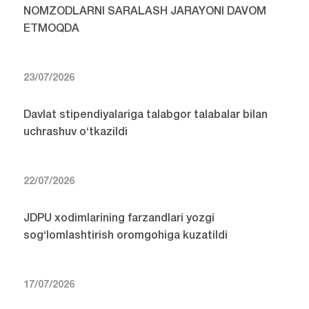
NOMZODLARNI SARALASH JARAYONI DAVOM
ETMOQDA
23/07/2026
Davlat stipendiyalariga talabgor talabalar bilan
uchrashuv o‘tkazildi
22/07/2026
JDPU xodimlarining farzandlari yozgi
sog‘lomlashtirish oromgohiga kuzatildi
17/07/2026