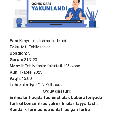
Fan:
Kimyo o’qitish metodikasi
Fakultet:
Tabiiy fanlar
Bosqich:
3
Guruh:
213-20
Manzil:
Tabiiy fanlar fakulteti 125-xona
Kun:
1-aprel 2023
Vaqti:
15:00
Laboratoriya:
O.N Xolboyev
O’quv dasturi:
Eritmalar haqida tushinchalar. Laboratoriyada
turli xil konsentrasiyali eritmalar tayyorlash.
Kundalik turmushda ishlatiladigan turli xil