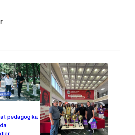
r
lat pedagogika
ida
tlar