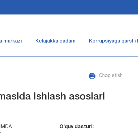
a markazi
Kelajakka qadam
Korrupsiyaga qarshi
Chop etish
masida ishlash asoslari
LIMDA
O’quv dasturi:
T