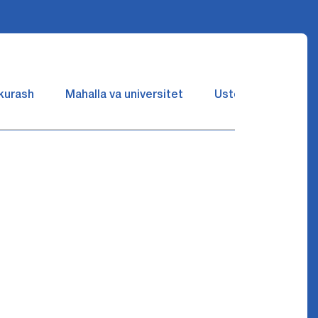
 kurash
Mahalla va universitet
Ustozlar suhbatin 