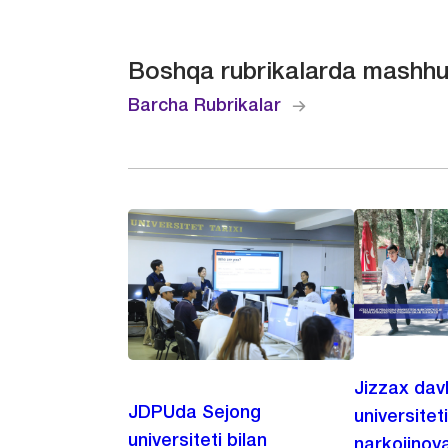
Boshqa rubrikalarda mashhu
Barcha Rubrikalar
Jizzax dav
JDPUda Sejong
universitet
universiteti bilan
narkojinoya