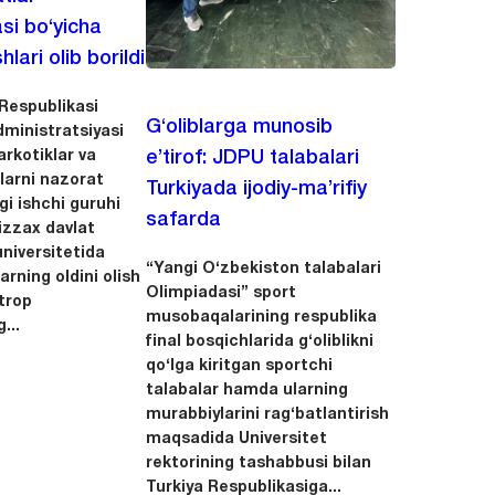
asi bo‘yicha
hlari olib borildi
Respublikasi
G‘oliblarga munosib
dministratsiyasi
arkotiklar va
e’tirof: JDPU talabalari
llarni nazorat
Turkiyada ijodiy-ma’rifiy
igi ishchi guruhi
safarda
zzax davlat
niversitetida
“Yangi O‘zbekiston talabalari
arning oldini olish
Olimpiadasi” sport
trop
musobaqalarining respublika
...
final bosqichlarida g‘oliblikni
qo‘lga kiritgan sportchi
talabalar hamda ularning
murabbiylarini rag‘batlantirish
maqsadida Universitet
rektorining tashabbusi bilan
Turkiya Respublikasiga...