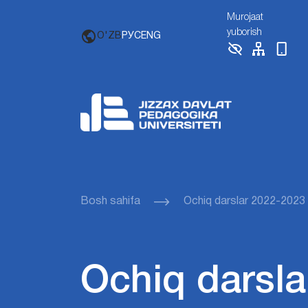
Murojaat
yuborish
O'ZB
РУС
ENG
Bosh sahifa
Ochiq darslar 2022-2023
Ochiq darsla