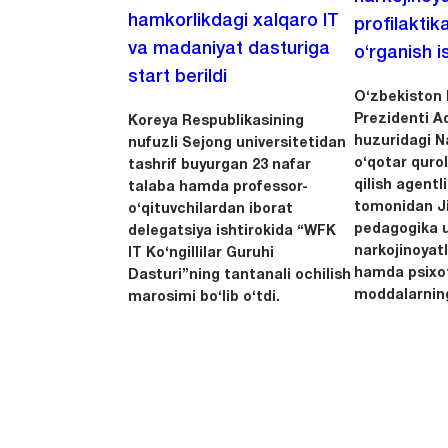
hamkorlikdagi xalqaro IT
profilaktik
va madaniyat dasturiga
o‘rganish is
start berildi
O‘zbekiston 
Prezidenti A
Koreya Respublikasining
huzuridagi N
nufuzli Sejong universitetidan
o‘qotar quro
tashrif buyurgan 23 nafar
qilish agentl
talaba hamda professor-
tomonidan Ji
o‘qituvchilardan iborat
pedagogika u
delegatsiya ishtirokida “WFK
narkojinoyatl
IT Ko‘ngillilar Guruhi
hamda psixo
Dasturi”ning tantanali ochilish
moddalarning
marosimi bo‘lib o‘tdi.