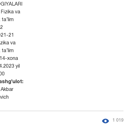
GIYALARI
Fizika va
 ta’lim
2
21-21
zika va
 ta’lim
214-xona
4.2023 yil
00
ashg’ulot:
 Akbar
vich
1 019