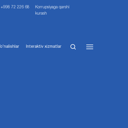
i: +998 72 226 68
Korrupsiyaga qarshi
kurash
o‘nalishlar
Interaktiv xizmatlar