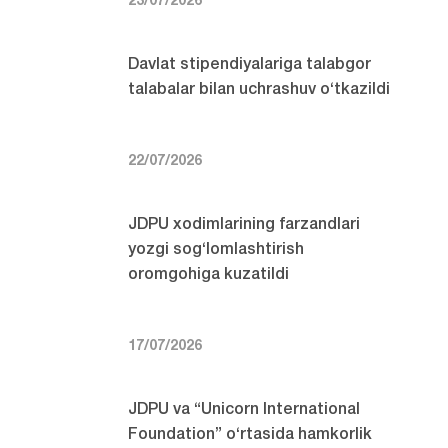
23/07/2026
Davlat stipendiyalariga talabgor
talabalar bilan uchrashuv o‘tkazildi
22/07/2026
JDPU xodimlarining farzandlari
yozgi sog‘lomlashtirish
oromgohiga kuzatildi
17/07/2026
JDPU va “Unicorn International
Foundation” o‘rtasida hamkorlik