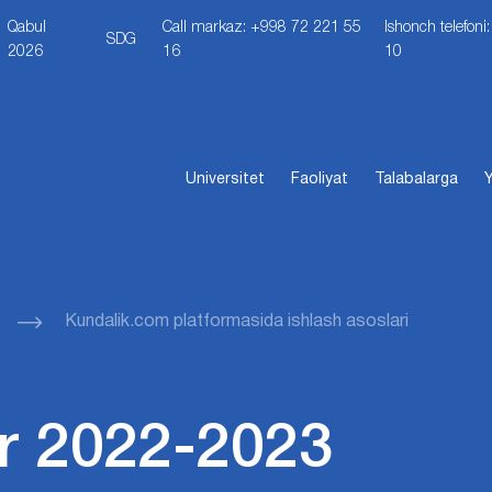
Qabul
Call markaz: +998 72 221 55
Ishonch telefon
SDG
2026
16
10
Universitet
Faoliyat
Talabalarga
Y
Kundalik.com platformasida ishlash asoslari
r 2022-2023