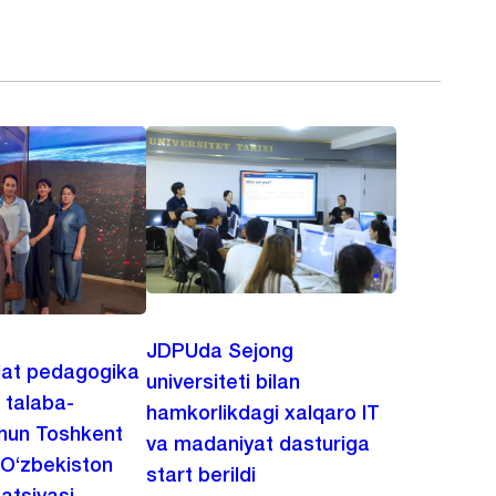
JDPUda Sejong
lat pedagogika
universiteti bilan
i talaba-
hamkorlikdagi xalqaro IT
chun Toshkent
va madaniyat dasturiga
 O‘zbekiston
start berildi