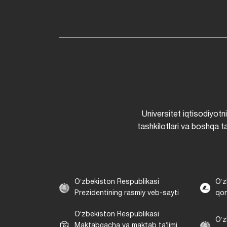
Universitet iqtisodiyotn
tashkilotlari va boshqa ta
Oʻzbekiston Respublikasi
Oʻz
Prezidentining rasmiy veb-sayti
qon
Oʻzbekiston Respublikasi
Oʻz
Maktabgacha va maktab taʼlimi