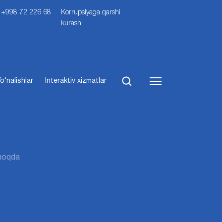
i: +998 72 226 68
Korrupsiyaga qarshi
kurash
o‘nalishlar
Interaktiv xizmatlar
nmoqda