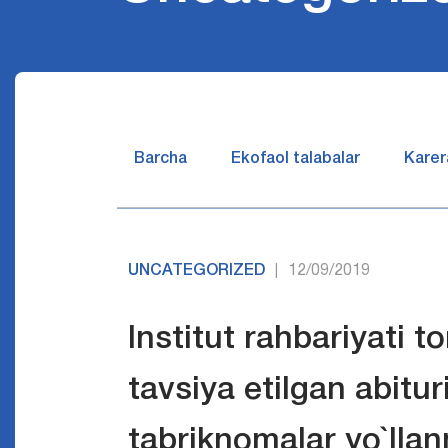
Barcha
Ekofaol talabalar
Karer
UNCATEGORIZED
12/09/2019
|
Institut rahbariyati 
tavsiya etilgan abitu
tabriknomalar yo`ll