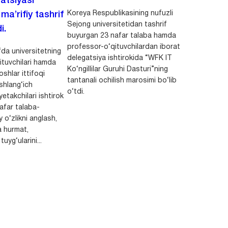
zatsiyasi
Koreya Respublikasining nufuzli
a’rifiy tashrif
Sejong universitetidan tashrif
i.
buyurgan 23 nafar talaba hamda
professor-o‘qituvchilardan iborat
da universitetning
delegatsiya ishtirokida “WFK IT
ituvchilari hamda
Ko‘ngillilar Guruhi Dasturi”ning
shlar ittifoqi
tantanali ochilish marosimi bo‘lib
shlang‘ich
o‘tdi.
yetakchilari ishtirok
safar talaba-
y o‘zlikni anglash,
a hurmat,
uyg‘ularini...