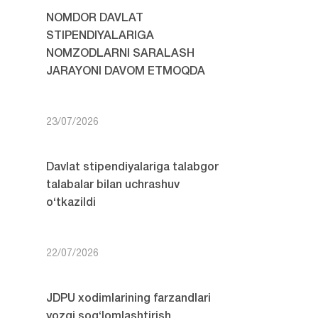
NOMDOR DAVLAT
STIPENDIYALARIGA
NOMZODLARNI SARALASH
JARAYONI DAVOM ETMOQDA
23/07/2026
Davlat stipendiyalariga talabgor
talabalar bilan uchrashuv
o‘tkazildi
22/07/2026
JDPU xodimlarining farzandlari
yozgi sog‘lomlashtirish