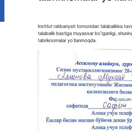
Institut rahbariyati tomonidan talabalikka tav
talabalik baxtiga muyassar bo`lganligi, shunin
tabriknomalar yo`llanmoqda.