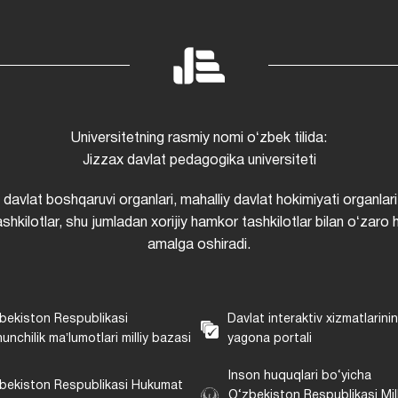
Universitetning rasmiy nomi oʻzbek tilida:
Jizzax davlat pedagogika universiteti
i davlat boshqaruvi organlari, mahalliy davlat hokimiyati organlari
shkilotlar, shu jumladan xorijiy hamkor tashkilotlar bilan oʻzaro 
amalga oshiradi.
bekiston Respublikasi
Davlat interaktiv xizmatlarini
unchilik maʼlumotlari milliy bazasi
yagona portali
Inson huquqlari bo‘yicha
bekiston Respublikasi Hukumat
O‘zbekiston Respublikasi Mill