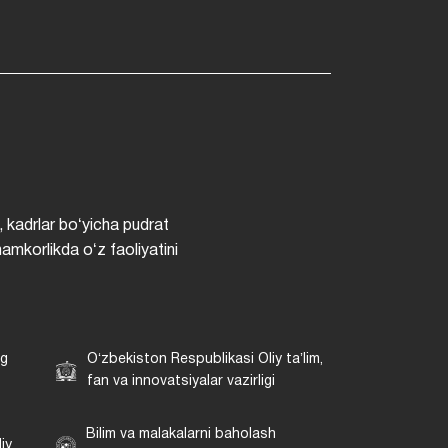
, kadrlar boʻyicha pudrat
hamkorlikda oʻz faoliyatini
ng
Oʻzbekiston Respublikasi Oliy taʼlim,
fan va innovatsiyalar vazirligi
Bilim va malakalarni baholash
iy