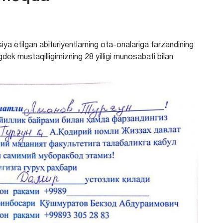
siya etilgan abituriyentlarning ota-onalariga farzandining
gdek mustaqilligimizning 28 yilligi munosabati bilan