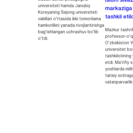
Islom sivili
universiteti hamda Janubiy
markaziga m
Koreyaning Sejong universiteti
tashkil etild
vakillari o‘rtasida ikki tomonlama
hamkorlikni yanada rivojlantirishga
Mazkur tashrif
bag‘ishlangan uchrashuv bo‘lib
professor-o‘q
o‘tdi.
O‘zbekiston Yo
universitet bo
tashkilotining 
etdi. Ma’rifiy 
yoshlarda milli
tarixiy xotirag
vatanparvarlik t