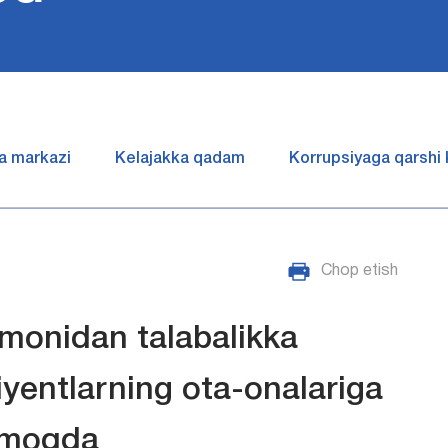
a markazi
Kelajakka qadam
Korrupsiyaga qarshi
Chop etish
tomonidan talabalikka
riyentlarning ota-onalariga
anmoqda