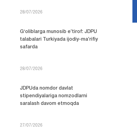
28/07/2026
G‘oliblarga munosib e’tirof: JDPU
talabalari Turkiyada ijodiy-ma’rifiy
safarda
28/07/2026
JDPUda nomdor davlat
stipendiyalariga nomzodlarni
saralash davom etmoqda
27/07/2026