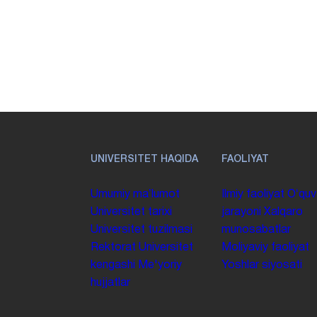
UNIVERSITET HAQIDA
FAOLIYAT
Umumiy maʼlumot
Ilmiy faoliyat
Oʻquv
Universitet tarixi
jarayoni
Xalqaro
Universitet tuzilmasi
munosabatlar
Rektorat
Universitet
Moliyaviy faoliyat
kengashi
Me'yoriy
Yoshlar siyosati
hujjatlar