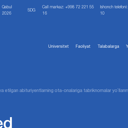
Qabul
Call markaz: +998 72 221 55
Ishonch telefon
SDG
2026
16
10
Universitet
Faoliyat
Talabalarga
Y
iya etilgan abituriyentlarning ota-onalariga tabriknomalar yo`lla
ed