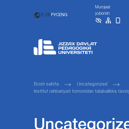
Murojaat
yuborish
O'ZB
РУС
ENG
Bosh sahifa
Uncategorized
Institut rahbariyati tomonidan talabalikka tavs
Uncategoriz