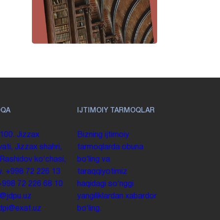
OQA
IJTIMOIY TARMOQLAR
100. Jizzax
Bizning ijtimoiy
yati, Jizzax shahri,
tarmoqlarda obuna
 Rashidov koʻchasi,
boʻling va
y.
+998 72 226 13
taraqqiyotimiz
+998 72 226 68 10
haqidagi soʻnggi
o@jdpu.uz
yangiliklardan xabardor
.jdpi@exat.uz
boʻling.