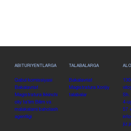
ABITURIYENTLARGA
TALABALARGA
AL
Qabul komissiyasi
Bakalavriat
130
Bakalavriat
Magistratura
Xorijiy
vilo
Magistratura
Ikkinchi
talabalar
Sh.
oliy taʼlim
Bilim va
4-u
malakalarni baholash
57
agentligi
inf
jiz