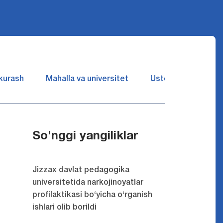
 kurash
Mahalla va universitet
Ustozlar suhbatin 
So'nggi yangiliklar
Jizzax davlat pedagogika
universitetida narkojinoyatlar
profilaktikasi bo‘yicha o‘rganish
ishlari olib borildi