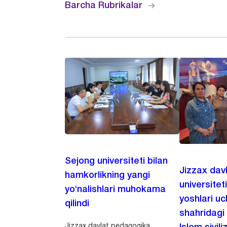
Barcha Rubrikalar
Sejong universiteti bilan
Jizzax dav
hamkorlikning yangi
universitet
yo‘nalishlari muhokama
yoshlari u
qilindi
shahridagi
Jizzax davlat pedagogika