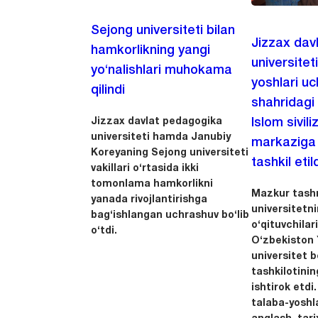
Sejong universiteti bilan
Jizzax dav
hamkorlikning yangi
universitet
yo‘nalishlari muhokama
yoshlari u
qilindi
shahridagi
Jizzax davlat pedagogika
Islom sivili
universiteti hamda Janubiy
markaziga m
Koreyaning Sejong universiteti
tashkil etild
vakillari o‘rtasida ikki
tomonlama hamkorlikni
Mazkur tashr
yanada rivojlantirishga
universitetn
bag‘ishlangan uchrashuv bo‘lib
o‘qituvchila
o‘tdi.
O‘zbekiston Y
universitet 
tashkilotinin
ishtirok etdi.
talaba-yoshla