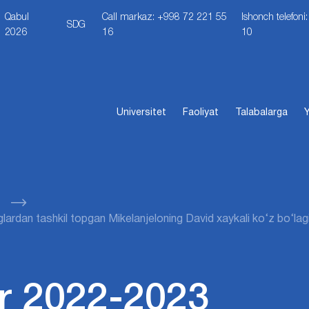
Qabul
Call markaz: +998 72 221 55
Ishonch telefon
SDG
2026
16
10
Universitet
Faoliyat
Talabalarga
Y
ardan tashkil topgan Mikelanjeloning David xaykali ko‘z bo‘lagi
r 2022-2023