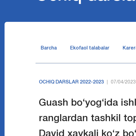
Barcha
Ekofaol talabalar
Karer
OCHIQ DARSLAR 2022-2023
07/04/2023
|
Guash bo‘yog‘ida ish
ranglardan tashkil t
David xaykali ko‘z bo‘