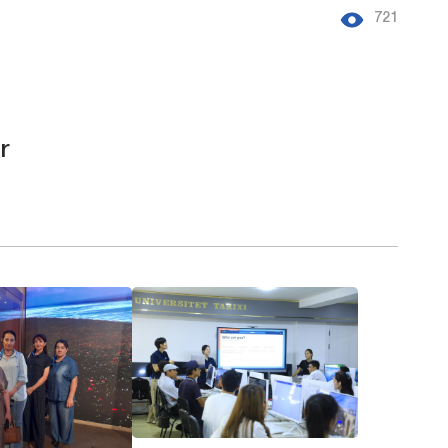
721
r