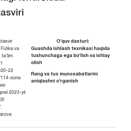
asviri
tasvir
O’quv dasturi:
Fizika va
Guashda ishlash texnikasi haqida
tushunchaga ega bo’lish va ishlay
 ta’lim
olish
1
20-22
Rang va tus munosabatlarini
114-xona
aniqlashni o’rganish
asi
prel 2023-yil
00
.
arova