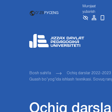
Murojaat
yuborish
O'ZB
РУС
ENG
Bosh sahifa
Ochiq darslar 2022-2023
Guash bo‘yog‘ida ishlash texnikasi. Sovuq rangl
Ochiq darsla