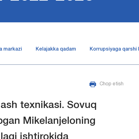
a markazi
Kelajakka qadam
Korrupsiyaga qarshi
Chop etish
lash texnikasi. Sovuq
opgan Mikelanjeloning
lagi ishtirokida