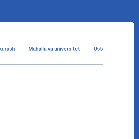
 kurash
Mahalla va universitet
Ustozlar suhbatin 