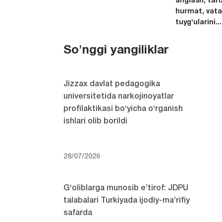
anglash, tari
hurmat, vata
tuyg‘ularini...
So'nggi yangiliklar
Jizzax davlat pedagogika
universitetida narkojinoyatlar
profilaktikasi bo‘yicha o‘rganish
ishlari olib borildi
28/07/2026
G‘oliblarga munosib e’tirof: JDPU
talabalari Turkiyada ijodiy-ma’rifiy
safarda