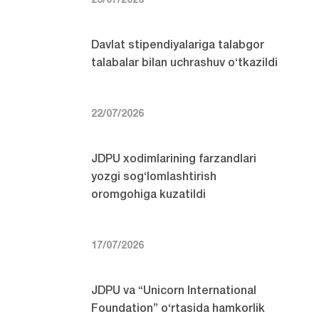
23/07/2026
Davlat stipendiyalariga talabgor
talabalar bilan uchrashuv o‘tkazildi
22/07/2026
JDPU xodimlarining farzandlari
yozgi sog‘lomlashtirish
oromgohiga kuzatildi
17/07/2026
JDPU va “Unicorn International
Foundation” o‘rtasida hamkorlik