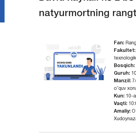
natyurmortning rangt
Fan:
Rang
Fakultet:
texnologik
Bosqich:
Guruh:
10
Manzil:
7/
o’quv xon
Kun:
10-a
Vaqti:
10:
Amaliy:
O’
Xudoynaz