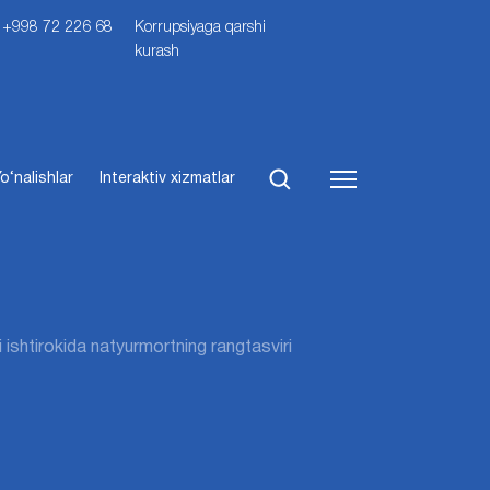
i: +998 72 226 68
Korrupsiyaga qarshi
kurash
o‘nalishlar
Interaktiv xizmatlar
 ishtirokida natyurmortning rangtasviri