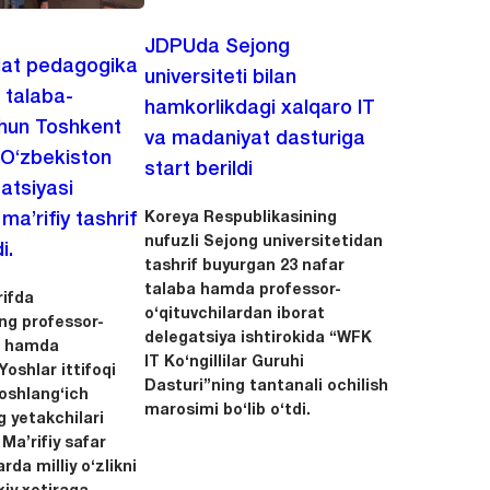
JDPUda Sejong
lat pedagogika
universiteti bilan
i talaba-
hamkorlikdagi xalqaro IT
chun Toshkent
va madaniyat dasturiga
 O‘zbekiston
start berildi
zatsiyasi
Koreya Respublikasining
a’rifiy tashrif
nufuzli Sejong universitetidan
i.
tashrif buyurgan 23 nafar
talaba hamda professor-
ifda
o‘qituvchilardan iborat
ing professor-
delegatsiya ishtirokida “WFK
ri hamda
IT Ko‘ngillilar Guruhi
oshlar ittifoqi
Dasturi”ning tantanali ochilish
boshlang‘ich
marosimi bo‘lib o‘tdi.
g yetakchilari
 Ma’rifiy safar
rda milliy o‘zlikni