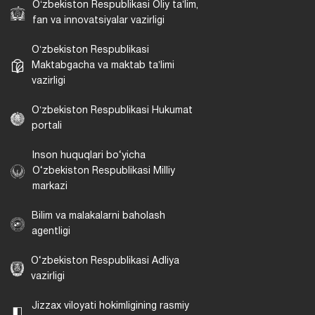
Oʻzbekiston Respublikasi Oliy taʼlim,
fan va innovatsiyalar vazirligi
Oʻzbekiston Respublikasi
Maktabgacha va maktab taʼlimi
vazirligi
Oʻzbekiston Respublikasi Hukumat
portali
Inson huquqlari bo‘yicha
O‘zbekiston Respublikasi Milliy
markazi
Bilim va malakalarni baholash
agentligi
O‘zbekiston Respublikasi Adliya
vazirligi
Jizzax viloyati hokimligining rasmiy