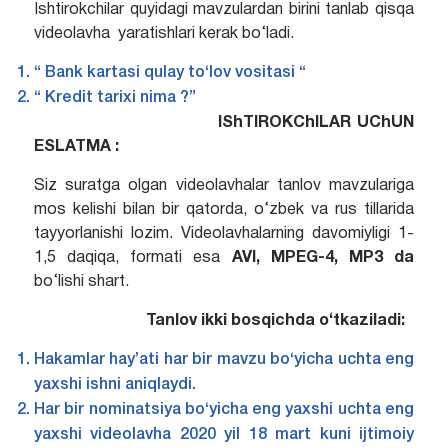
Ishtirokchilar quyidagi mavzulardan birini tanlab qisqa
videolavha yaratishlari kerak bo‘ladi.
“ Bank kartasi qulay to‘lov vositasi “
“ Kredit tarixi nima ?”
IShTIROKChILAR UChUN
ESLATMA :
Siz suratga olgan videolavhalar tanlov mavzulariga
mos kelishi bilan bir qatorda, o‘zbek va rus tillarida
tayyorlanishi lozim. Videolavhalarning davomiyligi 1-
1,5 daqiqa, formati esa
AVI, MPEG-4, MP3 da
bo‘lishi shart.
Tanlov ikki bosqichda o‘tkaziladi:
Hakamlar hay’ati har bir mavzu bo‘yicha uchta eng
yaxshi ishni aniqlaydi.
Har bir nominatsiya bo‘yicha eng yaxshi uchta eng
yaxshi videolavha 2020 yil 18 mart kuni ijtimoiy