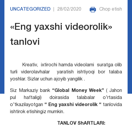
UNCATEGORIZED
28/02/2020
Chop etish
|
«Eng yaxshi videorolik»
tanlovi
Kreativ, ixtirochi hamda videolarni suratga olib
turli viderolavhalar yaratish ishtiyoqi bor talaba
yoshlar. Sizlar uchun ajoyib yangilik .
Siz Markaziy bank
“Global Money Week”
( Jahon
pul haftaligi) doirasida talabalar o‘rtasida
o‘tkazilayotgan
“ Eng yaxshi videorolik “
tanlovida
ishtirok etishingiz mumkin.
TANLOV ShARTLARI: