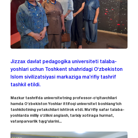
Jizzax davlat pedagogika universiteti talaba-
yoshlari uchun Toshkent shahridagi O‘zbekiston
Islom sivilizatsiyasi markaziga ma’rifiy tashrif
tashkil etildi.
Mazkur tashrifda universitetning professor-o‘qituvchilari
hamda O‘zbekiston Yoshlar ittifoqi universitet boshlang‘ich
tashkilotining yetakchilari ishtirok etdi. Ma’rifiy safar talaba-
yoshlarda milliy o‘zlikni anglash, tarixiy xotiraga hurmat,
vatanparvarlik tuyg‘ularini...