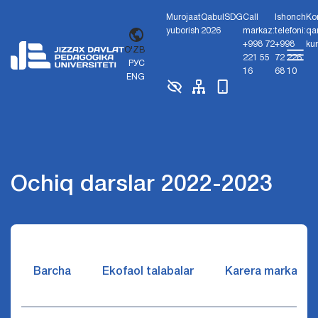
Murojaat
Qabul
SDG
Call
Ishonch
Ko
yuborish
2026
markaz:
telefoni:
qa
+998 72
+998
ku
O'ZB
221 55
72 226
РУС
16
68 10
ENG
Ochiq darslar 2022-2023
Barcha
Ekofaol talabalar
Karera markazi