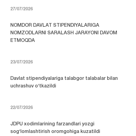
27/07/2026
NOMDOR DAVLAT STIPENDIYALARIGA
NOMZODLARNI SARALASH JARAYONI DAVOM
ETMOQDA
23/07/2026
Davlat stipendiyalariga talabgor talabalar bilan
uchrashuv o‘tkazildi
22/07/2026
JDPU xodimlarining farzandlari yozgi
sog‘lomlashtirish oromgohiga kuzatildi