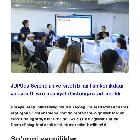
JDPUda Sejong universiteti bilan hamkorlikdagi
xalqaro IT va madaniyat dasturiga start berildi
Koreya Respublikasining nufuzli Sejong universitetidan tashrif
buyurgan 23 nafar talaba hamda professor-o‘qituvchilardan
iborat delegatsiya ishtirokida “WFK IT Ko‘ngillilar Guruhi
Dasturi”ning tantanali ochilish marosimi bo‘lib o‘tdi.
So'nggi yangiliklar