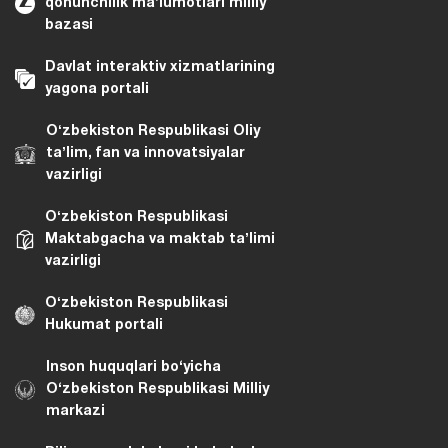
qonunchilik maʼlumotlari milliy
bazasi
Davlat interaktiv xizmatlarining
yagona portali
Oʻzbekiston Respublikasi Oliy
taʼlim, fan va innovatsiyalar
vazirligi
Oʻzbekiston Respublikasi
Maktabgacha va maktab taʼlimi
vazirligi
Oʻzbekiston Respublikasi
Hukumat portali
Inson huquqlari bo‘yicha
O‘zbekiston Respublikasi Milliy
markazi