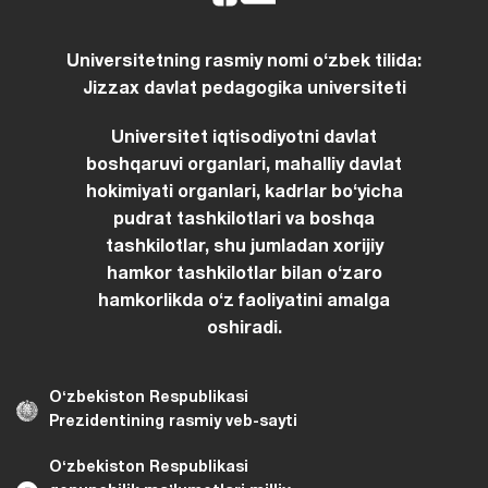
Universitetning rasmiy nomi oʻzbek tilida:
Jizzax davlat pedagogika universiteti
Universitet iqtisodiyotni davlat
boshqaruvi organlari, mahalliy davlat
hokimiyati organlari, kadrlar boʻyicha
pudrat tashkilotlari va boshqa
tashkilotlar, shu jumladan xorijiy
hamkor tashkilotlar bilan oʻzaro
hamkorlikda oʻz faoliyatini amalga
oshiradi.
Oʻzbekiston Respublikasi
Prezidentining rasmiy veb-sayti
Oʻzbekiston Respublikasi