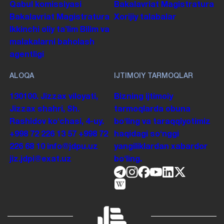
Qabul komissiyasi
Bakalavriat
Magistratura
Bakalavriat
Magistratura
Xorijiy talabalar
Ikkinchi oliy taʼlim
Bilim va
malakalarni baholash
agentligi
ALOQA
IJTIMOIY TARMOQLAR
130100. Jizzax viloyati,
Bizning ijtimoiy
Jizzax shahri, Sh.
tarmoqlarda obuna
Rashidov koʻchasi, 4-uy.
boʻling va taraqqiyotimiz
+998 72 226 13 57
+998 72
haqidagi soʻnggi
226 68 10
info@jdpu.uz
yangiliklardan xabardor
jiz.jdpi@exat.uz
boʻling.