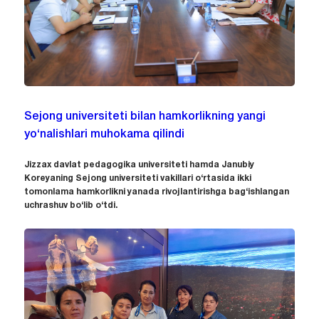
Sejong universiteti bilan hamkorlikning yangi
yo‘nalishlari muhokama qilindi
Jizzax davlat pedagogika universiteti hamda Janubiy
Koreyaning Sejong universiteti vakillari o‘rtasida ikki
tomonlama hamkorlikni yanada rivojlantirishga bag‘ishlangan
uchrashuv bo‘lib o‘tdi.