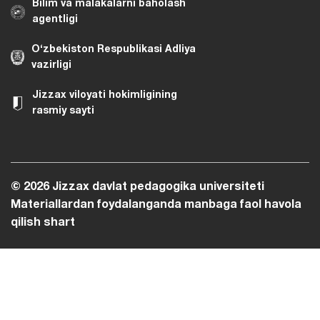
Bilim va malakalarni baholash
agentligi
O‘zbekiston Respublikasi Adliya
vazirligi
Jizzax viloyati hokimligining
rasmiy sayti
© 2026 Jizzax davlat pedagogika universiteti
Materiallardan foydalanganda manbaga faol havola
qilish shart