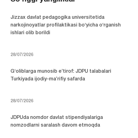
Jizzax davlat pedagogika universitetida
narkojinoyatlar profilaktikasi bo‘yicha o‘rganish
ishlari olib borildi
28/07/2026
G‘oliblarga munosib e’tirof: JDPU talabalari
Turkiyada ijodiy-ma’rifiy safarda
28/07/2026
JDPUda nomdor davlat stipendiyalariga
nomzodlarni saralash davom etmoqda