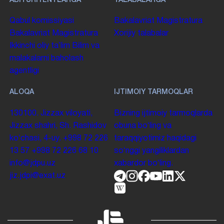
ABITURIYENTLARGA
TALABALARGA
Qabul komissiyasi
Bakalavriat
Magistratura
Bakalavriat
Magistratura
Xorijiy talabalar
Ikkinchi oliy taʼlim
Bilim va
malakalarni baholash
agentligi
ALOQA
IJTIMOIY TARMOQLAR
130100. Jizzax viloyati,
Bizning ijtimoiy tarmoqlarda
Jizzax shahri, Sh. Rashidov
obuna boʻling va
koʻchasi, 4-uy.
+998 72 226
taraqqiyotimiz haqidagi
13 57
+998 72 226 68 10
soʻnggi yangiliklardan
info@jdpu.uz
xabardor boʻling.
jiz.jdpi@exat.uz