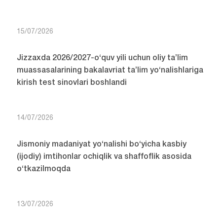
15/07/2026
Jizzaxda 2026/2027-o‘quv yili uchun oliy ta’lim
muassasalarining bakalavriat ta’lim yo‘nalishlariga
kirish test sinovlari boshlandi
14/07/2026
Jismoniy madaniyat yo‘nalishi bo‘yicha kasbiy
(ijodiy) imtihonlar ochiqlik va shaffoflik asosida
o‘tkazilmoqda
13/07/2026