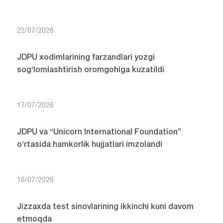
22/07/2026
JDPU xodimlarining farzandlari yozgi
sog‘lomlashtirish oromgohiga kuzatildi
17/07/2026
JDPU va “Unicorn International Foundation”
o‘rtasida hamkorlik hujjatlari imzolandi
16/07/2026
Jizzaxda test sinovlarining ikkinchi kuni davom
etmoqda