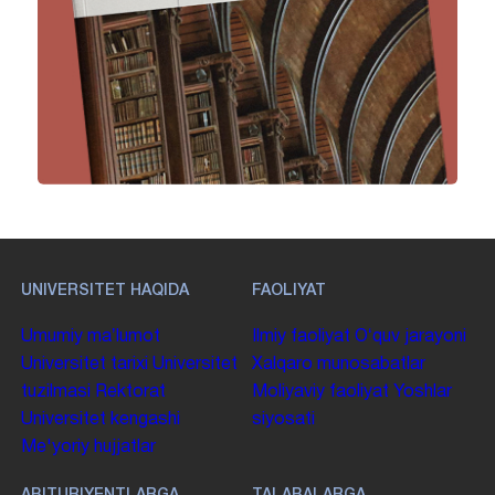
UNIVERSITET HAQIDA
FAOLIYAT
Umumiy maʼlumot
Ilmiy faoliyat
Oʻquv jarayoni
Universitet tarixi
Universitet
Xalqaro munosabatlar
tuzilmasi
Rektorat
Moliyaviy faoliyat
Yoshlar
Universitet kengashi
siyosati
Me'yoriy hujjatlar