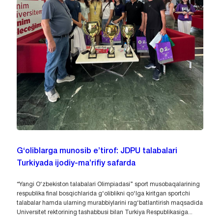
G‘oliblarga munosib e’tirof: JDPU talabalari
Turkiyada ijodiy-ma’rifiy safarda
“Yangi O‘zbekiston talabalari Olimpiadasi” sport musobaqalarining
respublika final bosqichlarida g‘oliblikni qo‘lga kiritgan sportchi
talabalar hamda ularning murabbiylarini rag‘batlantirish maqsadida
Universitet rektorining tashabbusi bilan Turkiya Respublikasiga...