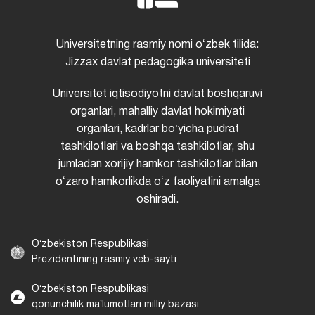
Universitetning rasmiy nomi oʻzbek tilida:
Jizzax davlat pedagogika universiteti
Universitet iqtisodiyotni davlat boshqaruvi
organlari, mahalliy davlat hokimiyati
organlari, kadrlar boʻyicha pudrat
tashkilotlari va boshqa tashkilotlar, shu
jumladan xorijiy hamkor tashkilotlar bilan
oʻzaro hamkorlikda oʻz faoliyatini amalga
oshiradi.
Oʻzbekiston Respublikasi
Prezidentining rasmiy veb-sayti
Oʻzbekiston Respublikasi
qonunchilik maʼlumotlari milliy bazasi