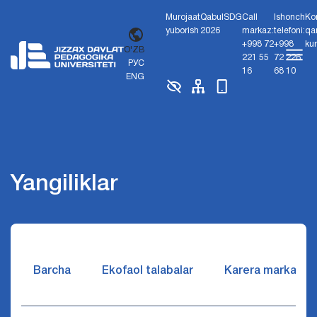
Murojaat
Qabul
SDG
Call
Ishonch
Ko
yuborish
2026
markaz:
telefoni:
qa
+998 72
+998
ku
O'ZB
221 55
72 226
РУС
16
68 10
ENG
Yangiliklar
Barcha
Ekofaol talabalar
Karera markazi