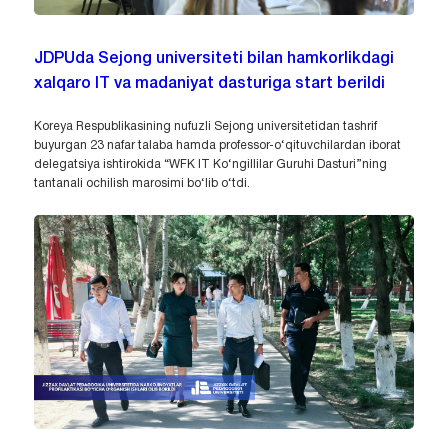
JDPUda Sejong universiteti bilan hamkorlikdagi
xalqaro IT va madaniyat dasturiga start berildi
Koreya Respublikasining nufuzli Sejong universitetidan tashrif
buyurgan 23 nafar talaba hamda professor-o‘qituvchilardan iborat
delegatsiya ishtirokida “WFK IT Ko‘ngillilar Guruhi Dasturi”ning
tantanali ochilish marosimi bo‘lib o‘tdi.