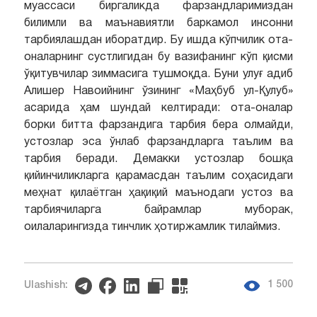
муассаси биргаликда фарзандларимиздан
билимли ва маънавиятли баркамол инсонни
тарбиялашдан иборатдир. Бу ишда кўпчилик ота-
оналарнинг сустлигидан бу вазифанинг кўп қисми
ўқитувчилар зиммасига тушмоқда. Буни улуғ адиб
Алишер Навоийнинг ўзининг «Маҳбуб ул-Қулуб»
асарида ҳам шундай келтиради: ота-оналар
борки битта фарзандига тарбия бера олмайди,
устозлар эса ўнлаб фарзандларга таълим ва
тарбия беради. Демакки устозлар бошқа
қийинчиликларга қарамасдан таълим соҳасидаги
меҳнат қилаётган ҳақиқий маънодаги устоз ва
тарбиячиларга байрамлар муборак,
оилаларингизда тинчлик ҳотиржамлик тилаймиз.
1 500
Ulashish: