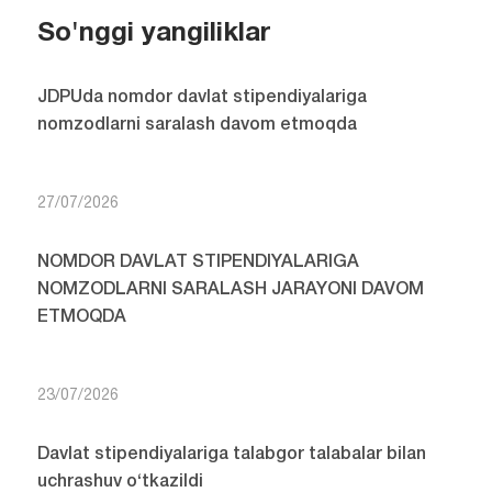
So'nggi yangiliklar
JDPUda nomdor davlat stipendiyalariga
nomzodlarni saralash davom etmoqda
27/07/2026
NOMDOR DAVLAT STIPENDIYALARIGA
NOMZODLARNI SARALASH JARAYONI DAVOM
ETMOQDA
23/07/2026
Davlat stipendiyalariga talabgor talabalar bilan
uchrashuv o‘tkazildi