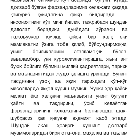
маънавият енгилмас куч асарида” бугунги кунда
долзарб бўлган фарзандларимиз келажаги ҳақида
қайғуриб қуйидагича фикр билдиради: …
инсониятнинг кўп минг йиллик тажрибаси шундан
далолат берадики, дунёдаги зўравон ва
тажовузкор кучлар қайси бир халқ ёки
мамлакатни ўзига тобе қилиб, бўйсундирмоқчи,
унинг бойликларини эгалламоқчи бўлса,
авваламбор, уни қуролсизлантиришга, яъни энг
буюк бойлиги бўлмиш миллий қадриятлари, тарихи
ва маънавиятидан жудо қилишга уринади.
Бунинг
тасдиғини узоқ ва яқин тарихдаги кўп-кўп
мисолларда яққол кўриш мумкин. Чунки ҳар қайси
миллат ёки халқнинг маънавияти унинг бугунги
ҳаёти ва тақдирини, ўсиб келаётган
фарзандларининг келажагини белгилашда шак-
шубҳасиз ҳал қилувчи аҳамият касб этади.
Шундай экан ҳозирги куннинг долзарб
муаммоларидан бири ота-она, маҳалла ва таълим