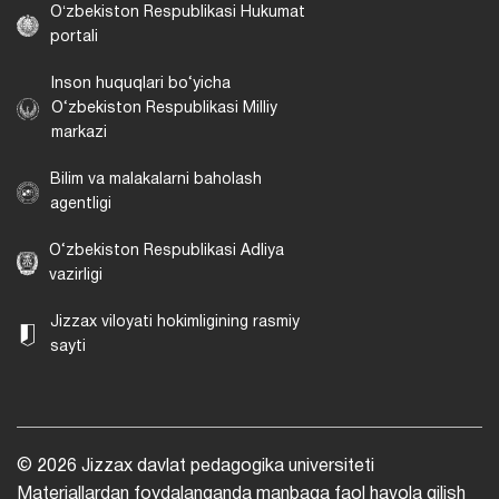
Oʻzbekiston Respublikasi Hukumat
portali
Inson huquqlari bo‘yicha
O‘zbekiston Respublikasi Milliy
markazi
Bilim va malakalarni baholash
agentligi
O‘zbekiston Respublikasi Adliya
vazirligi
Jizzax viloyati hokimligining rasmiy
sayti
© 2026 Jizzax davlat pedagogika universiteti
Materiallardan foydalanganda manbaga faol havola qilish