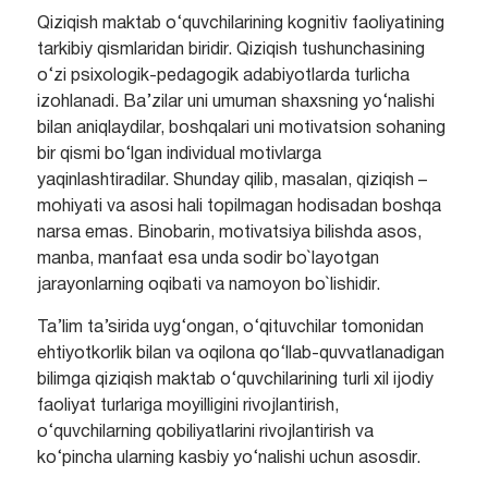
Qiziqish maktab o‘quvchilarining kognitiv faoliyatining
tarkibiy qismlaridan biridir. Qiziqish tushunchasining
o‘zi psixologik-pedagogik adabiyotlarda turlicha
izohlanadi. Ba’zilar uni umuman shaxsning yo‘nalishi
bilan aniqlaydilar, boshqalari uni motivatsion sohaning
bir qismi bo‘lgan individual motivlarga
yaqinlashtiradilar. Shunday qilib, masalan, qiziqish –
mohiyati va asosi hali topilmagan hodisadan boshqa
narsa emas. Binobarin, motivatsiya bilishda asos,
manba, manfaat esa unda sodir bo`layotgan
jarayonlarning oqibati va namoyon bo`lishidir.
Ta’lim ta’sirida uyg‘ongan, o‘qituvchilar tomonidan
ehtiyotkorlik bilan va oqilona qo‘llab-quvvatlanadigan
bilimga qiziqish maktab o‘quvchilarining turli xil ijodiy
faoliyat turlariga moyilligini rivojlantirish,
o‘quvchilarning qobiliyatlarini rivojlantirish va
ko‘pincha ularning kasbiy yo‘nalishi uchun asosdir.