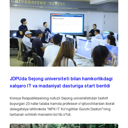
JDPUda Sejong universiteti bilan hamkorlikdagi
xalqaro IT va madaniyat dasturiga start berildi
Koreya Respublikasining nufuzli Sejong universitetidan tashrif
buyurgan 23 nafar talaba hamda professor-o‘qituvchilardan iborat
delegatsiya ishtirokida “WFK IT Ko‘ngillilar Guruhi Dasturi”ning
tantanali ochilish marosimi bo‘lib o‘tdi.