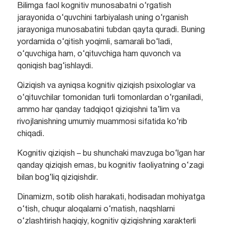
Bilimga faol kognitiv munosabatni o‘rgatish
jarayonida o‘quvchini tarbiyalash uning o‘rganish
jarayoniga munosabatini tubdan qayta quradi. Buning
yordamida o‘qitish yoqimli, samarali bo‘ladi,
o‘quvchiga ham, o‘qituvchiga ham quvonch va
qoniqish bag‘ishlaydi.
Qiziqish va ayniqsa kognitiv qiziqish psixologlar va
o‘qituvchilar tomonidan turli tomonlardan o‘rganiladi,
ammo har qanday tadqiqot qiziqishni ta’lim va
rivojlanishning umumiy muammosi sifatida ko‘rib
chiqadi.
Kognitiv qiziqish – bu shunchaki mavzuga bo‘lgan har
qanday qiziqish emas, bu kognitiv faoliyatning o‘zagi
bilan bog‘liq qiziqishdir.
Dinamizm, sotib olish harakati, hodisadan mohiyatga
o‘tish, chuqur aloqalarni o‘rnatish, naqshlarni
o‘zlashtirish haqiqiy, kognitiv qiziqishning xarakterli