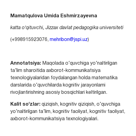
Mamat
q
ulova Umida Eshmirza
y
evna
katta o‘qituvchi
, Jizza
x
davlat
p
edagogika universiteti
(+998915923076,
mehribon@jspi.uz
)
Annotatsiya:
Maqolada o‘quvchiga yo‘naltirilgan
ta’lim sharoitida axborot-kommunikatsiya
texnologiyalaridan foydalangan holda matematika
darslarida o‘quvchilarda kognitiv jarayonlarni
rivojlantirishning asosiy bosqichlari keltirilgan.
Kalit so‘zlar:
qiziqish, kognitiv qiziqish, o‘quvchiga
yo‘naltirilgan ta’lim, kognitiv faoliyat, kognitiv faoliyat,
axborot-kommunikatsiya texnologiyalari.