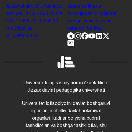
Jizzax shahri, Sh. Rashidov
obuna boʻling va
koʻchasi, 4-uy.
+998 72 226
taraqqiyotimiz haqidagi
13 57
+998 72 226 68 10
soʻnggi yangiliklardan
info@jdpu.uz
xabardor boʻling.
jiz.jdpi@exat.uz
Universitetning rasmiy nomi oʻzbek tilida:
Jizzax davlat pedagogika universiteti
Universitet iqtisodiyotni davlat boshqaruvi
organlari, mahalliy davlat hokimiyati
organlari, kadrlar boʻyicha pudrat
tashkilotlari va boshqa tashkilotlar, shu