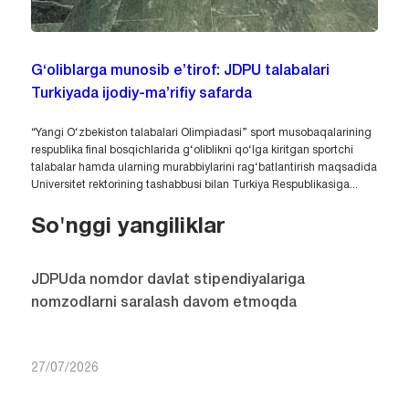
G‘oliblarga munosib e’tirof: JDPU talabalari
Turkiyada ijodiy-ma’rifiy safarda
“Yangi O‘zbekiston talabalari Olimpiadasi” sport musobaqalarining
respublika final bosqichlarida g‘oliblikni qo‘lga kiritgan sportchi
talabalar hamda ularning murabbiylarini rag‘batlantirish maqsadida
Universitet rektorining tashabbusi bilan Turkiya Respublikasiga...
So'nggi yangiliklar
JDPUda nomdor davlat stipendiyalariga
nomzodlarni saralash davom etmoqda
27/07/2026