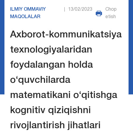
ILMIY OMMAVIY
13/02/2023
Chop
|
MAQOLALAR
etish
Axborot-kommunikatsiya
texnologiyalaridan
foydalangan holda
o‘quvchilarda
matematikani o‘qitishga
kognitiv qiziqishni
rivojlantirish jihatlari