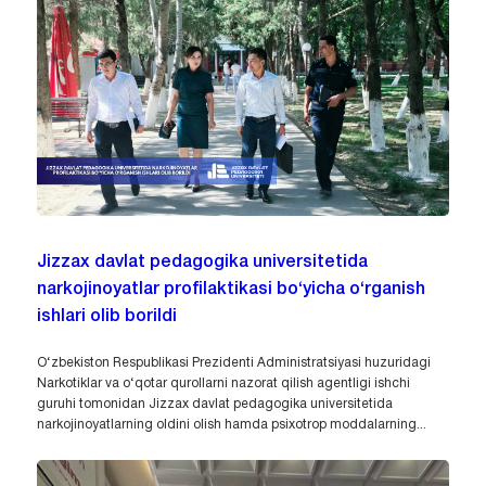
Jizzax davlat pedagogika universitetida
narkojinoyatlar profilaktikasi bo‘yicha o‘rganish
ishlari olib borildi
O‘zbekiston Respublikasi Prezidenti Administratsiyasi huzuridagi
Narkotiklar va o‘qotar qurollarni nazorat qilish agentligi ishchi
guruhi tomonidan Jizzax davlat pedagogika universitetida
narkojinoyatlarning oldini olish hamda psixotrop moddalarning...