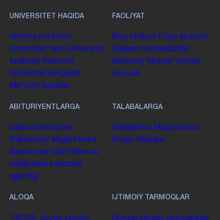
UNIVERSITET HAQIDA
FAOLIYAT
Umumiy maʼlumot
Ilmiy faoliyat
Oʻquv jarayoni
Universitet tarixi
Universitet
Xalqaro munosabatlar
tuzilmasi
Rektorat
Moliyaviy faoliyat
Yoshlar
Universitet kengashi
siyosati
Me'yoriy hujjatlar
ABITURIYENTLARGA
TALABALARGA
Qabul komissiyasi
Bakalavriat
Magistratura
Bakalavriat
Magistratura
Xorijiy talabalar
Ikkinchi oliy taʼlim
Bilim va
malakalarni baholash
agentligi
ALOQA
IJTIMOIY TARMOQLAR
130100. Jizzax viloyati,
Bizning ijtimoiy tarmoqlarda