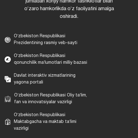
jumladan xorijiy hamkor tashkilotlar bilan
oʻzaro hamkorlikda oʻz faoliyatini amalga
oshiradi.
Oʻzbekiston Respublikasi
Prezidentining rasmiy veb-sayti
Oʻzbekiston Respublikasi
qonunchilik maʼlumotlari milliy bazasi
Davlat interaktiv xizmatlarining
yagona portali
Oʻzbekiston Respublikasi Oliy taʼlim,
fan va innovatsiyalar vazirligi
Oʻzbekiston Respublikasi
Maktabgacha va maktab taʼlimi
vazirligi