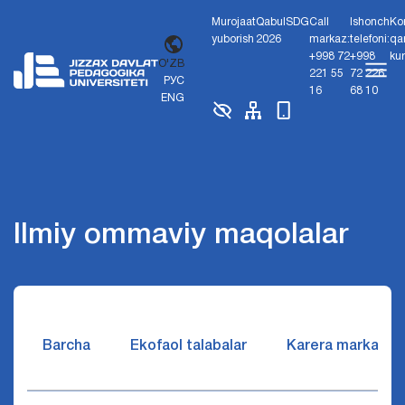
Murojaat
Qabul
SDG
Call
Ishonch
Ko
yuborish
2026
markaz:
telefoni:
qa
+998 72
+998
ku
O'ZB
221 55
72 226
РУС
16
68 10
ENG
Ilmiy ommaviy maqolalar
Barcha
Ekofaol talabalar
Karera markazi