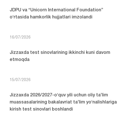
JDPU va “Unicorn International Foundation”
o‘rtasida hamkorlik hujjatlari imzolandi
16/07/2026
Jizzaxda test sinovlarining ikkinchi kuni davom
etmoqda
15/07/2026
Jizzaxda 2026/2027-o‘quv yili uchun oliy ta’lim
muassasalarining bakalavriat ta’lim yo‘nalishlariga
kirish test sinovlari boshlandi