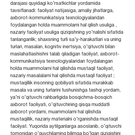
darajasi quyidagi ko‘rsatkichlar yordamida
tavsiflanadi: faoliyat natijasiga, amaliy jihatlarga,
axborot-kommunikatsiya texnologiyalaridan
foydalangan holda muammolarni hal qilish usuliga ,
nazariy faoliyat usuliga qiziqishning yo‘nalishi sifatida
tanlanganlik; shaxsning turli sa’y-harakatlari va uning
turlari, masalan, kognitiv inertsiya, o‘qituvchi bilan
maslahatlashishni talab qiladigan faoliyat, axborot-
kommunikatsiya texnologiyalaridan foydalangan
holda muammolarni hal qilishda mustaqil faoliyat,
nazariy masalalarni hal qilishda mustaqil faoliyat ;
mustaqillik insonning qobiliyati sifatida murakkab
masala va uning turlarini tushunishga tashqi yordam,
ya’ni o‘qituvchi rahbarligida bosqichma-bosqich
axborot faoliyati, o‘qituvchining qisqa muddatli
axborot yordami, muammolarni hal qilishda
mustaqillik, nazariy materialni o‘rganishda mustaqil
faoliyat. Yuqorida aytilganlarga asoslanib, o‘qituvchi
tomonidan o‘quvchilarning bilimga bo‘lgan qiziqishini