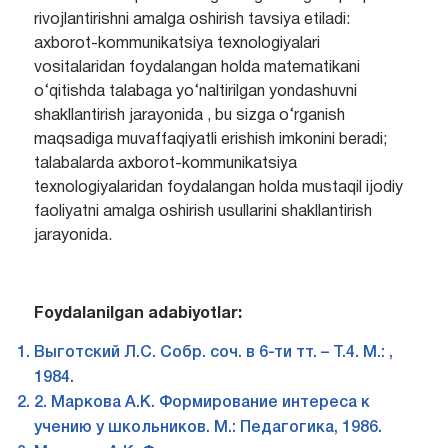
rivojlantirishni amalga oshirish tavsiya etiladi:
axborot-kommunikatsiya texnologiyalari
vositalaridan foydalangan holda matematikani
o‘qitishda talabaga yo‘naltirilgan yondashuvni
shakllantirish jarayonida , bu sizga o‘rganish
maqsadiga muvaffaqiyatli erishish imkonini beradi;
talabalarda axborot-kommunikatsiya
texnologiyalaridan foydalangan holda mustaqil ijodiy
faoliyatni amalga oshirish usullarini shakllantirish
jarayonida.
Foydalanilgan adabiyotlar:
Выготский Л.С. Собр. соч. в 6-ти тт. – Т.4. М.: ,
1984.
2. Маркова А.К. Формирование интереса к
учению у школьников. М.: Педагогика, 1986.