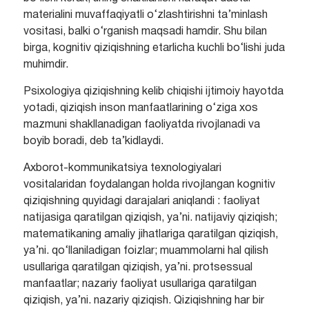
materialini muvaffaqiyatli o‘zlashtirishni ta’minlash
vositasi, balki o‘rganish maqsadi hamdir. Shu bilan
birga, kognitiv qiziqishning etarlicha kuchli bo‘lishi juda
muhimdir.
Psixologiya qiziqishning kelib chiqishi ijtimoiy hayotda
yotadi, qiziqish inson manfaatlarining o‘ziga xos
mazmuni shakllanadigan faoliyatda rivojlanadi va
boyib boradi, deb ta’kidlaydi.
Axborot-kommunikatsiya texnologiyalari
vositalaridan foydalangan holda rivojlangan kognitiv
qiziqishning quyidagi darajalari aniqlandi : faoliyat
natijasiga qaratilgan qiziqish, ya’ni. natijaviy qiziqish;
matematikaning amaliy jihatlariga qaratilgan qiziqish,
ya’ni. qo‘llaniladigan foizlar; muammolarni hal qilish
usullariga qaratilgan qiziqish, ya’ni. protsessual
manfaatlar; nazariy faoliyat usullariga qaratilgan
qiziqish, ya’ni. nazariy qiziqish. Qiziqishning har bir