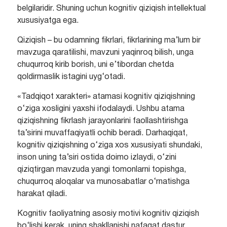
belgilaridir. Shuning uchun kognitiv qiziqish intellektual
xususiyatga ega.
Qiziqish – bu odamning fikrlari, fikrlarining ma’lum bir
mavzuga qaratilishi, mavzuni yaqinroq bilish, unga
chuqurroq kirib borish, uni e’tibordan chetda
qoldirmaslik istagini uyg‘otadi.
«Tadqiqot xarakteri» atamasi kognitiv qiziqishning
o‘ziga xosligini yaxshi ifodalaydi. Ushbu atama
qiziqishning fikrlash jarayonlarini faollashtirishga
ta’sirini muvaffaqiyatli ochib beradi. Darhaqiqat,
kognitiv qiziqishning o‘ziga xos xususiyati shundaki,
inson uning ta’siri ostida doimo izlaydi, o‘zini
qiziqtirgan mavzuda yangi tomonlarni topishga,
chuqurroq aloqalar va munosabatlar o‘rnatishga
harakat qiladi.
Kognitiv faoliyatning asosiy motivi kognitiv qiziqish
bo‘lishi kerak, uning shakllanishi nafaqat dastur