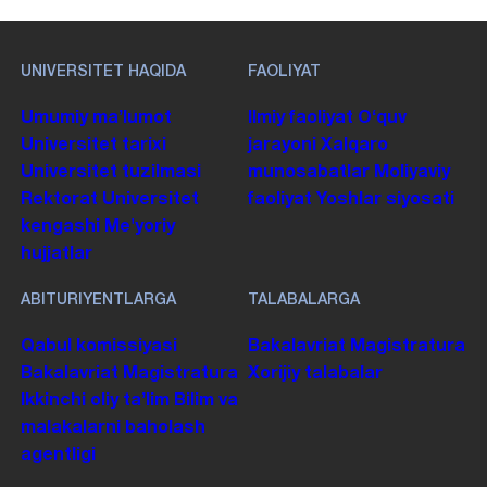
UNIVERSITET HAQIDA
FAOLIYAT
Umumiy maʼlumot
Ilmiy faoliyat
Oʻquv
Universitet tarixi
jarayoni
Xalqaro
Universitet tuzilmasi
munosabatlar
Moliyaviy
Rektorat
Universitet
faoliyat
Yoshlar siyosati
kengashi
Me'yoriy
hujjatlar
ABITURIYENTLARGA
TALABALARGA
Qabul komissiyasi
Bakalavriat
Magistratura
Bakalavriat
Magistratura
Xorijiy talabalar
Ikkinchi oliy taʼlim
Bilim va
malakalarni baholash
agentligi