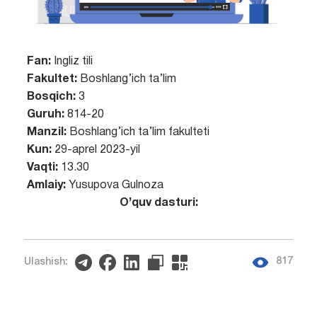
Fan:
Ingliz tili
Fakultet:
Boshlang’ich ta’lim
Bosqich:
3
Guruh:
814-20
Manzil:
Boshlang’ich ta’lim fakulteti
Kun:
29-aprel 2023-yil
Vaqti:
13.30
Amlaiy:
Yusupova Gulnoza
O’quv dasturi:
817
Ulashish: