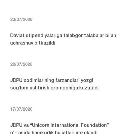
23/07/2026
Davlat stipendiyalariga talabgor talabalar bilan
uchrashuv o‘tkazildi
22/07/2026
JDPU xodimlarining farzandlari yozgi
sog‘lomlashtirish oromgohiga kuzatildi
17/07/2026
JDPU va “Unicorn International Foundation”
o‘rtasida hamkorlik hujjatlari imzolandi