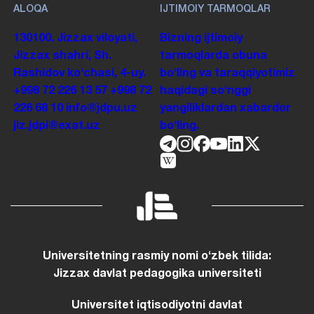
ALOQA
IJTIMOIY TARMOQLAR
130100. Jizzax viloyati,
Bizning ijtimoiy
Jizzax shahri, Sh.
tarmoqlarda obuna
Rashidov koʻchasi, 4-uy.
boʻling va taraqqiyotimiz
+998 72 226 13 57
+998 72
haqidagi soʻnggi
226 68 10
info@jdpu.uz
yangiliklardan xabardor
jiz.jdpi@exat.uz
boʻling.
Universitetning rasmiy nomi oʻzbek tilida:
Jizzax davlat pedagogika universiteti
Universitet iqtisodiyotni davlat