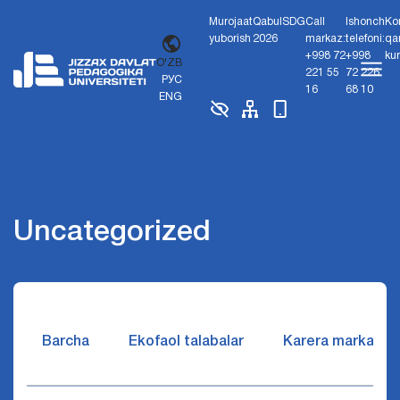
Murojaat
Qabul
SDG
Call
Ishonch
Ko
yuborish
2026
markaz:
telefoni:
qa
+998 72
+998
ku
O'ZB
221 55
72 226
РУС
16
68 10
ENG
Uncategorized
Barcha
Ekofaol talabalar
Karera markazi