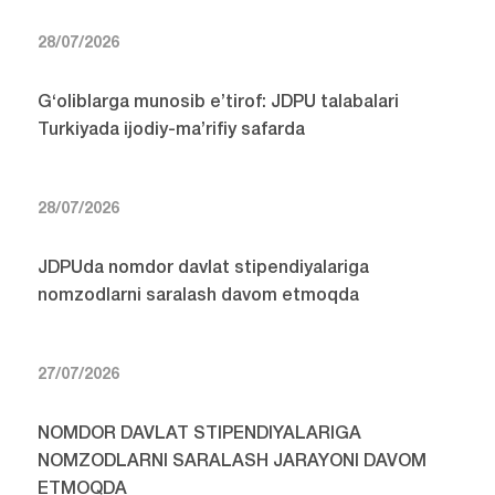
28/07/2026
G‘oliblarga munosib e’tirof: JDPU talabalari
Turkiyada ijodiy-ma’rifiy safarda
28/07/2026
JDPUda nomdor davlat stipendiyalariga
nomzodlarni saralash davom etmoqda
27/07/2026
NOMDOR DAVLAT STIPENDIYALARIGA
NOMZODLARNI SARALASH JARAYONI DAVOM
ETMOQDA