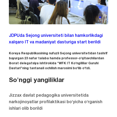
JDPUda Sejong universiteti bilan hamkorlikdagi
xalqaro IT va madaniyat dasturiga start berildi
Koreya Respublikasining nufuzli Sejong universitetidan tashrif
buyurgan 23 nafar talaba hamda professor-o‘qituvchilardan
iborat delegatsiya ishtirokida “WFK IT Ko‘ngillilar Guruhi
Dasturi”ning tantanali ochilish marosimi bo‘lib o‘tdi.
So'nggi yangiliklar
Jizzax davlat pedagogika universitetida
narkojinoyatlar profilaktikasi bo‘yicha o‘rganish
ishlari olib borildi