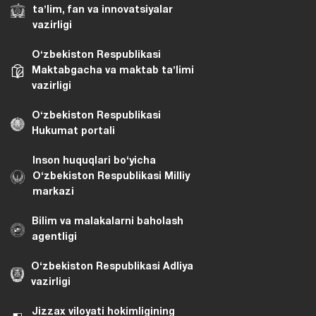
taʼlim, fan va innovatsiyalar
vazirligi
Oʻzbekiston Respublikasi
Maktabgacha va maktab taʼlimi
vazirligi
Oʻzbekiston Respublikasi
Hukumat portali
Inson huquqlari bo‘yicha
O‘zbekiston Respublikasi Milliy
markazi
Bilim va malakalarni baholash
agentligi
O‘zbekiston Respublikasi Adliya
vazirligi
Jizzax viloyati hokimligining