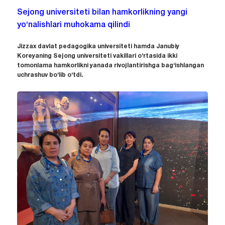
Sejong universiteti bilan hamkorlikning yangi
yo‘nalishlari muhokama qilindi
Jizzax davlat pedagogika universiteti hamda Janubiy
Koreyaning Sejong universiteti vakillari o‘rtasida ikki
tomonlama hamkorlikni yanada rivojlantirishga bag‘ishlangan
uchrashuv bo‘lib o‘tdi.