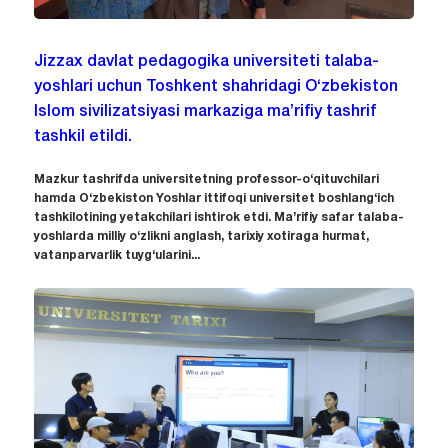
Jizzax davlat pedagogika universiteti talaba-
yoshlari uchun Toshkent shahridagi O‘zbekiston
Islom sivilizatsiyasi markaziga ma’rifiy tashrif
tashkil etildi.
Mazkur tashrifda universitetning professor-o‘qituvchilari
hamda O‘zbekiston Yoshlar ittifoqi universitet boshlang‘ich
tashkilotining yetakchilari ishtirok etdi. Ma’rifiy safar talaba-
yoshlarda milliy o‘zlikni anglash, tarixiy xotiraga hurmat,
vatanparvarlik tuyg‘ularini...