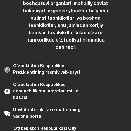
boshqaruvi organlari, mahalliy davlat
hokimiyati organlari, kadrlar boʻyicha
pudrat tashkilotlari va boshqa
tashkilotlar, shu jumladan xorijiy
hamkor tashkilotlar bilan oʻzaro
hamkorlikda oʻz faoliyatini amalga
oshiradi.
Oʻzbekiston Respublikasi
Prezidentining rasmiy veb-sayti
Oʻzbekiston Respublikasi
qonunchilik maʼlumotlari milliy
bazasi
Davlat interaktiv xizmatlarining
yagona portali
Oʻzbekiston Respublikasi Oliy