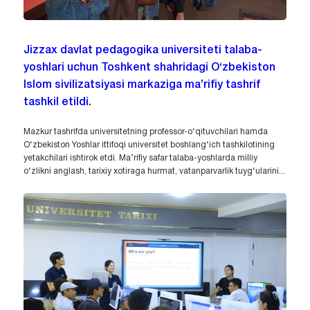
Jizzax davlat pedagogika universiteti talaba-
yoshlari uchun Toshkent shahridagi O‘zbekiston
Islom sivilizatsiyasi markaziga ma’rifiy tashrif
tashkil etildi.
Mazkur tashrifda universitetning professor-o‘qituvchilari hamda
O‘zbekiston Yoshlar ittifoqi universitet boshlang‘ich tashkilotining
yetakchilari ishtirok etdi. Ma’rifiy safar talaba-yoshlarda milliy
o‘zlikni anglash, tarixiy xotiraga hurmat, vatanparvarlik tuyg‘ularini...