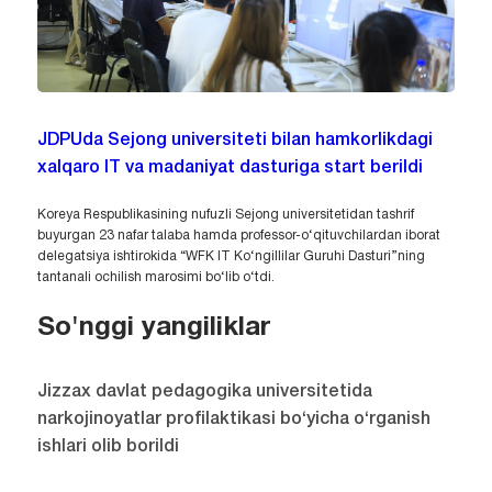
JDPUda Sejong universiteti bilan hamkorlikdagi
xalqaro IT va madaniyat dasturiga start berildi
Koreya Respublikasining nufuzli Sejong universitetidan tashrif
buyurgan 23 nafar talaba hamda professor-o‘qituvchilardan iborat
delegatsiya ishtirokida “WFK IT Ko‘ngillilar Guruhi Dasturi”ning
tantanali ochilish marosimi bo‘lib o‘tdi.
So'nggi yangiliklar
Jizzax davlat pedagogika universitetida
narkojinoyatlar profilaktikasi bo‘yicha o‘rganish
ishlari olib borildi