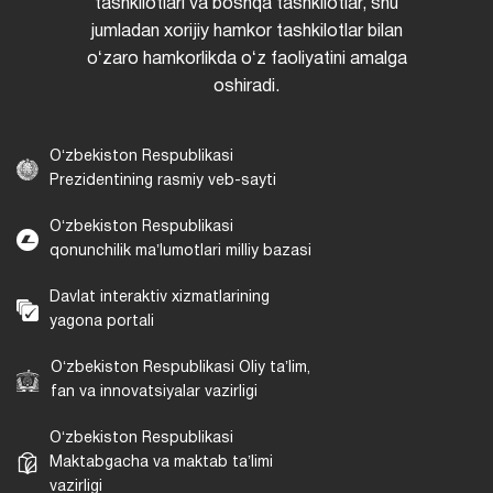
tashkilotlari va boshqa tashkilotlar, shu
jumladan xorijiy hamkor tashkilotlar bilan
oʻzaro hamkorlikda oʻz faoliyatini amalga
oshiradi.
Oʻzbekiston Respublikasi
Prezidentining rasmiy veb-sayti
Oʻzbekiston Respublikasi
qonunchilik maʼlumotlari milliy bazasi
Davlat interaktiv xizmatlarining
yagona portali
Oʻzbekiston Respublikasi Oliy taʼlim,
fan va innovatsiyalar vazirligi
Oʻzbekiston Respublikasi
Maktabgacha va maktab taʼlimi
vazirligi