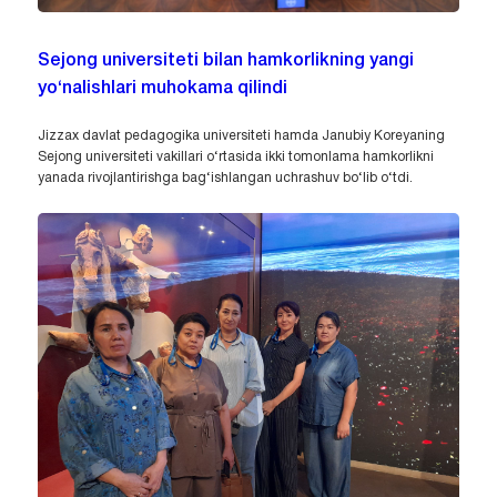
Sejong universiteti bilan hamkorlikning yangi
yo‘nalishlari muhokama qilindi
Jizzax davlat pedagogika universiteti hamda Janubiy Koreyaning
Sejong universiteti vakillari o‘rtasida ikki tomonlama hamkorlikni
yanada rivojlantirishga bag‘ishlangan uchrashuv bo‘lib o‘tdi.