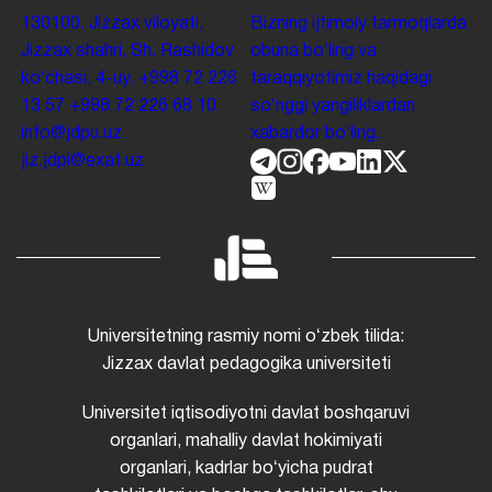
130100. Jizzax viloyati,
Bizning ijtimoiy tarmoqlarda
Jizzax shahri, Sh. Rashidov
obuna boʻling va
koʻchasi, 4-uy.
+998 72 226
taraqqiyotimiz haqidagi
13 57
+998 72 226 68 10
soʻnggi yangiliklardan
info@jdpu.uz
xabardor boʻling.
jiz.jdpi@exat.uz
Universitetning rasmiy nomi oʻzbek tilida:
Jizzax davlat pedagogika universiteti
Universitet iqtisodiyotni davlat boshqaruvi
organlari, mahalliy davlat hokimiyati
organlari, kadrlar boʻyicha pudrat