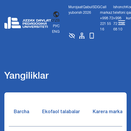
Murojaat
Qabul
SDG
Call
Ishonch
Ko
yuborish
2026
markaz:
telefoni:
qa
+998 72
+998
ku
O'ZB
221 55
72 226
РУС
16
68 10
ENG
Yangiliklar
Barcha
Ekofaol talabalar
Karera markazi