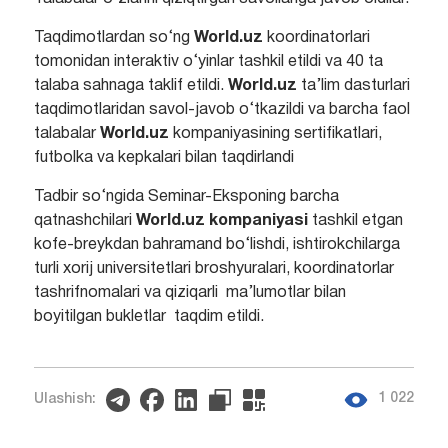
Taqdimotlardan so‘ng
World.uz
koordinatorlari
tomonidan interaktiv o‘yinlar tashkil etildi va 40 ta
talaba sahnaga taklif etildi.
World.uz
ta’lim dasturlari
taqdimotlaridan savol-javob o‘tkazildi va barcha faol
talabalar
World.uz
kompaniyasining sertifikatlari,
futbolka va kepkalari bilan taqdirlandi
Tadbir so‘ngida Seminar-Eksponing barcha
qatnashchilari
World.uz kompaniyasi
tashkil etgan
kofe-breykdan bahramand bo‘lishdi, ishtirokchilarga
turli xorij universitetlari broshyuralari, koordinatorlar
tashrifnomalari va qiziqarli ma’lumotlar bilan
boyitilgan bukletlar taqdim etildi.
1 022
Ulashish: