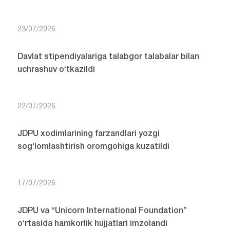
23/07/2026
Davlat stipendiyalariga talabgor talabalar bilan
uchrashuv o‘tkazildi
22/07/2026
JDPU xodimlarining farzandlari yozgi
sog‘lomlashtirish oromgohiga kuzatildi
17/07/2026
JDPU va “Unicorn International Foundation”
o‘rtasida hamkorlik hujjatlari imzolandi