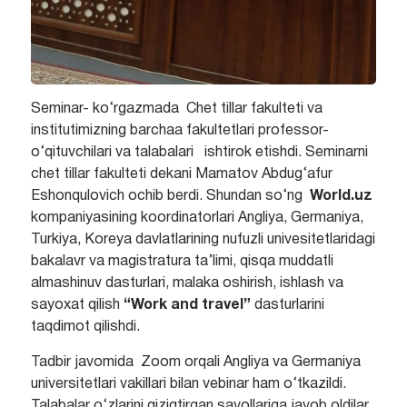
Seminar- ko‘rgazmada Chet tillar fakulteti va
institutimizning barchaa fakultetlari professor-
o‘qituvchilari va talabalari ishtirok etishdi. Seminarni
chet tillar fakulteti dekani Mamatov Abdug‘afur
Eshonqulovich ochib berdi. Shundan so‘ng
World.uz
kompaniyasining koordinatorlari Angliya, Germaniya,
Turkiya, Koreya davlatlarining nufuzli univesitetlaridagi
bakalavr va magistratura ta’limi, qisqa muddatli
almashinuv dasturlari, malaka oshirish, ishlash va
sayoxat qilish
“Work and travel”
dasturlarini
taqdimot qilishdi.
Tadbir javomida Zoom orqali Angliya va Germaniya
universitetlari vakillari bilan vebinar ham o‘tkazildi.
Talabalar o‘zlarini qiziqtirgan savollariga javob oldilar.