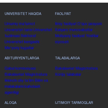
UNIVERSITET HAQIDA
FAOLIYAT
Umumiy maʼlumot
Ilmiy faoliyat
Oʻquv jarayoni
Universitet tarixi
Universitet
Xalqaro munosabatlar
tuzilmasi
Rektorat
Moliyaviy faoliyat
Yoshlar
Universitet kengashi
siyosati
Me'yoriy hujjatlar
ABITURIYENTLARGA
TALABALARGA
Qabul komissiyasi
Bakalavriat
Magistratura
Bakalavriat
Magistratura
Xorijiy talabalar
Ikkinchi oliy taʼlim
Bilim va
malakalarni baholash
agentligi
ALOQA
IJTIMOIY TARMOQLAR