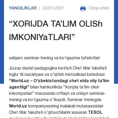
YANGILIKLAR
22/01/2021
Chop etish
|
“XORIJDA TA’LIM OLISh
IMKONIYaTLARI”
xalqaro seminar-trening va ko‘rgazma tafsilotlari
Jizzax davlat pedagogika instituti Chet tillar fakulteti
Ingliz tili nazariyasi va o‘qitish metodikasi kafedrasi
“World.uz – O‘zbekistondagi chet elda oliy ta’lim
agentligi”
bilan hamkorlikda “Xorijda ta’lim olish
imkoniyatlari” mavzusida offlayn va onlayn seminar-
trening va ko‘rgazma o‘tkazdi.
Seminar-treningda
World.uz
kompaniyasining malakali mutaxassislari
Chet tillar fakulteti o‘qituvchilarini xususan
TESOL