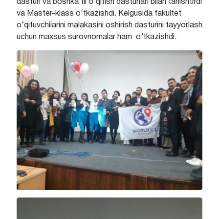
dasturi va boshka til o‘qitish dasturlari bilan tanishtirdi
va Master-klass o‘tkazishdi. Kelgusida fakultet
o‘qituvchilarini malakasini oshirish dasturini tayyorlash
uchun maxsus surovnomalar ham o‘tkazishdi.