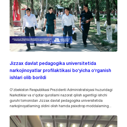
Jizzax davlat pedagogika universitetida
narkojinoyatlar profilaktikasi bo‘yicha o‘rganish
ishlari olib borildi
O‘zbekiston Respublikasi Prezidenti Administratsiyasi huzuridagi
Narkotiklar va o‘qotar qurollarni nazorat qilish agentligi ishchi
guruhi tomonidan Jizzax davlat pedagogika universitetida
narkojinoyatlarning oldini olish hamda psixotrop moddalarning...