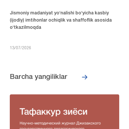
Jismoniy madaniyat yo‘nalishi bo‘yicha kasbiy
(ijodiy) imtihonlar ochiqlik va shaffoflik asosida
o‘tkazilmoqda
13/07/2026
Barcha yangiliklar