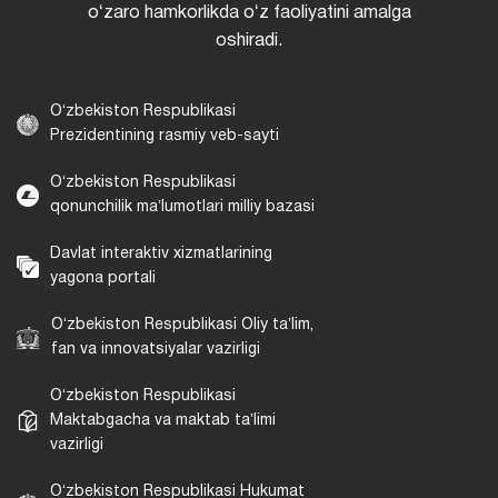
oʻzaro hamkorlikda oʻz faoliyatini amalga
oshiradi.
Oʻzbekiston Respublikasi
Prezidentining rasmiy veb-sayti
Oʻzbekiston Respublikasi
qonunchilik maʼlumotlari milliy bazasi
Davlat interaktiv xizmatlarining
yagona portali
Oʻzbekiston Respublikasi Oliy taʼlim,
fan va innovatsiyalar vazirligi
Oʻzbekiston Respublikasi
Maktabgacha va maktab taʼlimi
vazirligi
Oʻzbekiston Respublikasi Hukumat