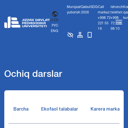
Murojaat
Qabul
SDG
Call
Ishonch
Ko
yuborish
2026
markaz:
telefoni:
qa
+998 72
+998
ku
O'ZB
221 55
72 226
РУС
16
68 10
ENG
Ochiq darslar
Barcha
Ekofaol talabalar
Karera markazi