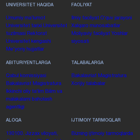
UNIVERSITET HAQIDA
FAOLIYAT
Umumiy maʼlumot
Ilmiy faoliyat
Oʻquv jarayoni
Universitet tarixi
Universitet
Xalqaro munosabatlar
tuzilmasi
Rektorat
Moliyaviy faoliyat
Yoshlar
Universitet kengashi
siyosati
Me'yoriy hujjatlar
ABITURIYENTLARGA
TALABALARGA
Qabul komissiyasi
Bakalavriat
Magistratura
Bakalavriat
Magistratura
Xorijiy talabalar
Ikkinchi oliy taʼlim
Bilim va
malakalarni baholash
agentligi
ALOQA
IJTIMOIY TARMOQLAR
130100. Jizzax viloyati,
Bizning ijtimoiy tarmoqlarda