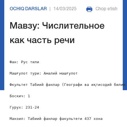
OCHIQ DARSLAR
14/03/2025
Chop etish
|
Мавзу: Числительное
как часть речи
Фан: Рус тили

Машғулот тури: Амалий машғулот

Фкультет Табиий фанлар (Географи ва иқтисодий билим 
Боскич: 1

Гурух: 231-24

Манзил: Табиий фанлар факультети 437 хона
