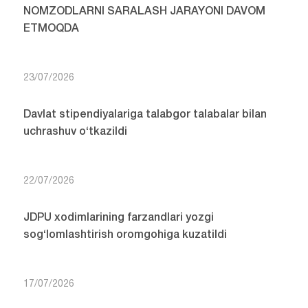
NOMZODLARNI SARALASH JARAYONI DAVOM
ETMOQDA
23/07/2026
Davlat stipendiyalariga talabgor talabalar bilan
uchrashuv o‘tkazildi
22/07/2026
JDPU xodimlarining farzandlari yozgi
sog‘lomlashtirish oromgohiga kuzatildi
17/07/2026