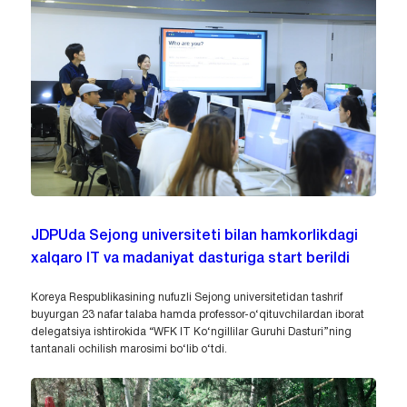
JDPUda Sejong universiteti bilan hamkorlikdagi
xalqaro IT va madaniyat dasturiga start berildi
Koreya Respublikasining nufuzli Sejong universitetidan tashrif
buyurgan 23 nafar talaba hamda professor-o‘qituvchilardan iborat
delegatsiya ishtirokida “WFK IT Ko‘ngillilar Guruhi Dasturi”ning
tantanali ochilish marosimi bo‘lib o‘tdi.