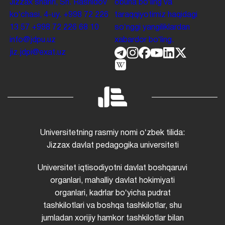
Jizzax shahri, Sh. Rashidov
obuna boʻling va
koʻchasi, 4-uy.
+998 72 226
taraqqiyotimiz haqidagi
13 57
+998 72 226 68 10
soʻnggi yangiliklardan
info@jdpu.uz
xabardor boʻling.
jiz.jdpi@exat.uz
Universitetning rasmiy nomi oʻzbek tilida:
Jizzax davlat pedagogika universiteti
Universitet iqtisodiyotni davlat boshqaruvi
organlari, mahalliy davlat hokimiyati
organlari, kadrlar boʻyicha pudrat
tashkilotlari va boshqa tashkilotlar, shu
jumladan xorijiy hamkor tashkilotlar bilan