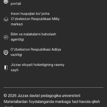
portali
Inson huquqlari bo‘yicha
O‘zbekiston Respublikasi Milliy
markazi
Bilim va malakalarni baholash
agentligi
O‘zbekiston Respublikasi Adliya
vazirligi
Jizzax viloyati hokimligining rasmiy
sayti
© 2026 Jizzax davlat pedagogika universiteti
Materiallardan foydalanganda manbaga faol havola qilish