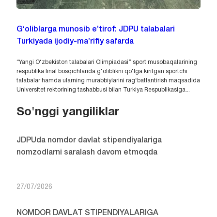
G‘oliblarga munosib e’tirof: JDPU talabalari
Turkiyada ijodiy-ma’rifiy safarda
“Yangi O‘zbekiston talabalari Olimpiadasi” sport musobaqalarining
respublika final bosqichlarida g‘oliblikni qo‘lga kiritgan sportchi
talabalar hamda ularning murabbiylarini rag‘batlantirish maqsadida
Universitet rektorining tashabbusi bilan Turkiya Respublikasiga...
So'nggi yangiliklar
JDPUda nomdor davlat stipendiyalariga
nomzodlarni saralash davom etmoqda
27/07/2026
NOMDOR DAVLAT STIPENDIYALARIGA