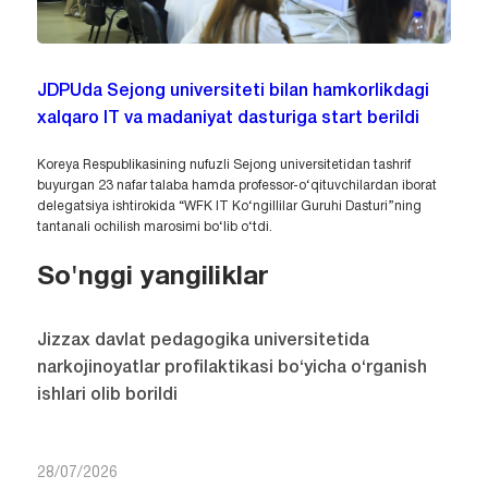
JDPUda Sejong universiteti bilan hamkorlikdagi
xalqaro IT va madaniyat dasturiga start berildi
Koreya Respublikasining nufuzli Sejong universitetidan tashrif
buyurgan 23 nafar talaba hamda professor-o‘qituvchilardan iborat
delegatsiya ishtirokida “WFK IT Ko‘ngillilar Guruhi Dasturi”ning
tantanali ochilish marosimi bo‘lib o‘tdi.
So'nggi yangiliklar
Jizzax davlat pedagogika universitetida
narkojinoyatlar profilaktikasi bo‘yicha o‘rganish
ishlari olib borildi
28/07/2026