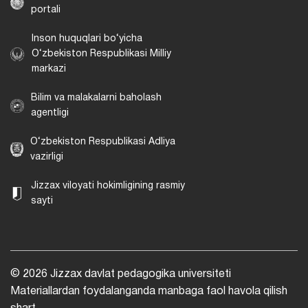
portali
Inson huquqlari bo‘yicha
O‘zbekiston Respublikasi Milliy
markazi
Bilim va malakalarni baholash
agentligi
O‘zbekiston Respublikasi Adliya
vazirligi
Jizzax viloyati hokimligining rasmiy
sayti
© 2026 Jizzax davlat pedagogika universiteti
Materiallardan foydalanganda manbaga faol havola qilish