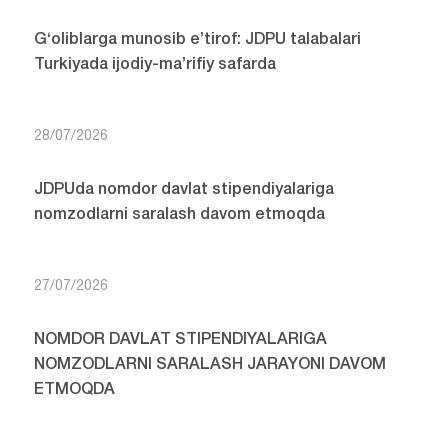
G‘oliblarga munosib e’tirof: JDPU talabalari
Turkiyada ijodiy-ma’rifiy safarda
28/07/2026
JDPUda nomdor davlat stipendiyalariga
nomzodlarni saralash davom etmoqda
27/07/2026
NOMDOR DAVLAT STIPENDIYALARIGA
NOMZODLARNI SARALASH JARAYONI DAVOM
ETMOQDA