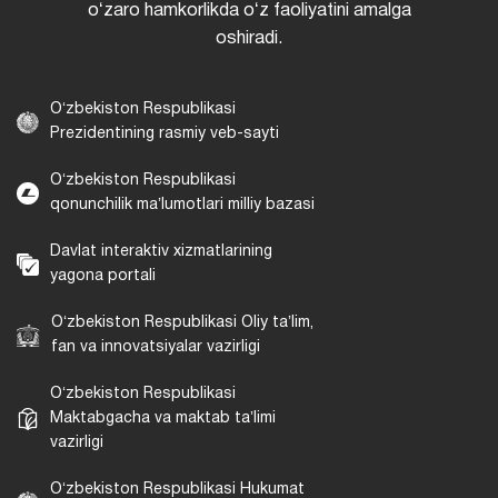
oʻzaro hamkorlikda oʻz faoliyatini amalga
oshiradi.
Oʻzbekiston Respublikasi
Prezidentining rasmiy veb-sayti
Oʻzbekiston Respublikasi
qonunchilik maʼlumotlari milliy bazasi
Davlat interaktiv xizmatlarining
yagona portali
Oʻzbekiston Respublikasi Oliy taʼlim,
fan va innovatsiyalar vazirligi
Oʻzbekiston Respublikasi
Maktabgacha va maktab taʼlimi
vazirligi
Oʻzbekiston Respublikasi Hukumat