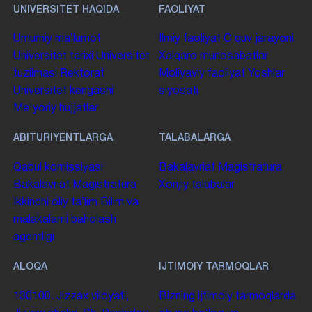
UNIVERSITET HAQIDA
FAOLIYAT
Umumiy maʼlumot
Ilmiy faoliyat
Oʻquv jarayoni
Universitet tarixi
Universitet
Xalqaro munosabatlar
tuzilmasi
Rektorat
Moliyaviy faoliyat
Yoshlar
Universitet kengashi
siyosati
Me'yoriy hujjatlar
ABITURIYENTLARGA
TALABALARGA
Qabul komissiyasi
Bakalavriat
Magistratura
Bakalavriat
Magistratura
Xorijiy talabalar
Ikkinchi oliy taʼlim
Bilim va
malakalarni baholash
agentligi
ALOQA
IJTIMOIY TARMOQLAR
130100. Jizzax viloyati,
Bizning ijtimoiy tarmoqlarda