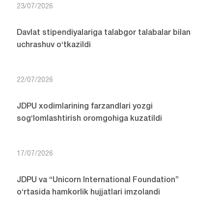
23/07/2026
Davlat stipendiyalariga talabgor talabalar bilan
uchrashuv o‘tkazildi
22/07/2026
JDPU xodimlarining farzandlari yozgi
sog‘lomlashtirish oromgohiga kuzatildi
17/07/2026
JDPU va “Unicorn International Foundation”
o‘rtasida hamkorlik hujjatlari imzolandi