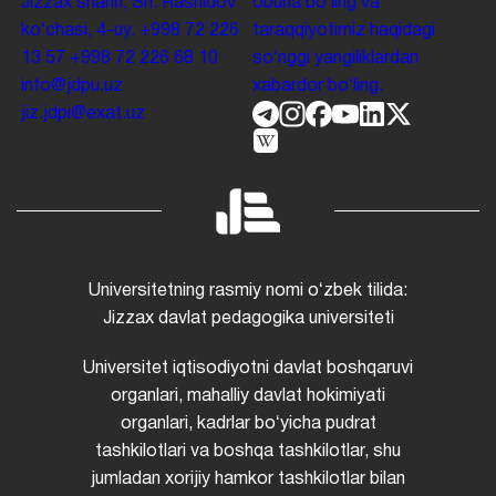
Jizzax shahri, Sh. Rashidov
obuna boʻling va
koʻchasi, 4-uy.
+998 72 226
taraqqiyotimiz haqidagi
13 57
+998 72 226 68 10
soʻnggi yangiliklardan
info@jdpu.uz
xabardor boʻling.
jiz.jdpi@exat.uz
Universitetning rasmiy nomi oʻzbek tilida:
Jizzax davlat pedagogika universiteti
Universitet iqtisodiyotni davlat boshqaruvi
organlari, mahalliy davlat hokimiyati
organlari, kadrlar boʻyicha pudrat
tashkilotlari va boshqa tashkilotlar, shu
jumladan xorijiy hamkor tashkilotlar bilan