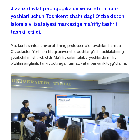
Jizzax davlat pedagogika universiteti talaba-
yoshlari uchun Toshkent shahridagi O‘zbekiston
Islom sivilizatsiyasi markaziga ma’rifiy tashrif
tashkil etildi.
Mazkur tashrifda universitetning professor-o‘qituvchilari hamda
O‘zbekiston Yoshlar ittifoqi universitet boshlang‘ich tashkilotining
yetakchilari ishtirok etdi. Ma’rifiy safar talaba-yoshlarda milliy
o‘zlikni anglash, tarixiy xotiraga hurmat, vatanparvarlik tuyg‘ularini...