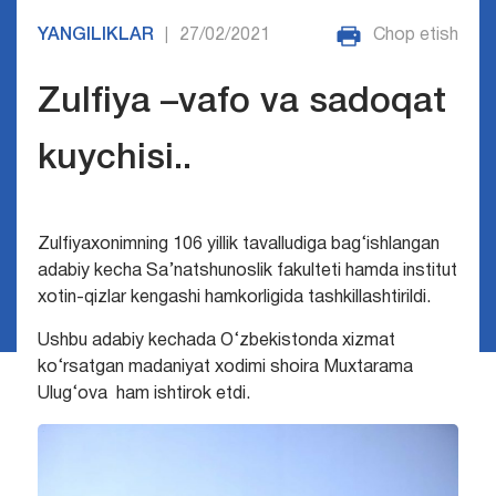
YANGILIKLAR
27/02/2021
Chop etish
|
Zulfiya –vafo va sadoqat
kuychisi..
Zulfiyaxonimning 106 yillik tavalludiga bag‘ishlangan
adabiy kecha Sa’natshunoslik fakulteti hamda institut
xotin-qizlar kengashi hamkorligida tashkillashtirildi.
Ushbu adabiy kechada O‘zbekistonda xizmat
ko‘rsatgan madaniyat xodimi shoira Muxtarama
Ulug‘ova ham ishtirok etdi.