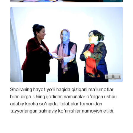
Shoiraning hayot yo‘li haqida qiziqarli ma’lumotlar
bilan birga Uning ijodidan namunalar o‘qilgan ushbu
adabiy kecha so‘ngida talabalar tomonidan
tayyorlangan sahnaviy ko‘rinishlar namoyish etildi.