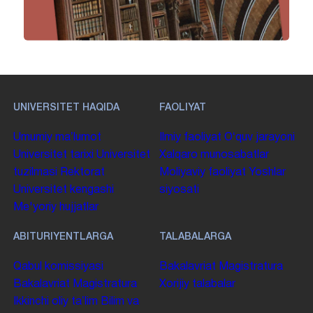
UNIVERSITET HAQIDA
FAOLIYAT
Umumiy maʼlumot
Ilmiy faoliyat
Oʻquv jarayoni
Universitet tarixi
Universitet
Xalqaro munosabatlar
tuzilmasi
Rektorat
Moliyaviy faoliyat
Yoshlar
Universitet kengashi
siyosati
Me'yoriy hujjatlar
ABITURIYENTLARGA
TALABALARGA
Qabul komissiyasi
Bakalavriat
Magistratura
Bakalavriat
Magistratura
Xorijiy talabalar
Ikkinchi oliy taʼlim
Bilim va