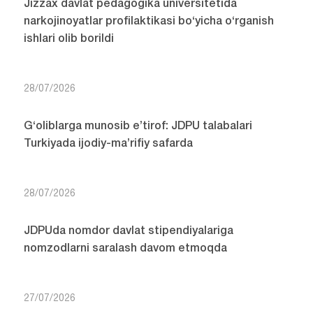
Jizzax davlat pedagogika universitetida
narkojinoyatlar profilaktikasi bo‘yicha o‘rganish
ishlari olib borildi
28/07/2026
G‘oliblarga munosib e’tirof: JDPU talabalari
Turkiyada ijodiy-ma’rifiy safarda
28/07/2026
JDPUda nomdor davlat stipendiyalariga
nomzodlarni saralash davom etmoqda
27/07/2026