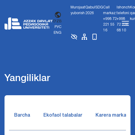
Murojaat
Qabul
SDG
Call
Ishonch
Ko
yuborish
2026
markaz:
telefoni:
qa
+998 72
+998
ku
O'ZB
221 55
72 226
РУС
16
68 10
ENG
Yangiliklar
Barcha
Ekofaol talabalar
Karera markazi