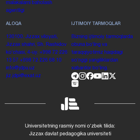
malakalarni baholash
agentligi
ALOQA
IJTIMOIY TARMOQLAR
130100. Jizzax viloyati,
Bizning ijtimoiy tarmoqlarda
Jizzax shahri, Sh. Rashidov
obuna boʻling va
koʻchasi, 4-uy.
+998 72 226
taraqqiyotimiz haqidagi
13 57
+998 72 226 68 10
soʻnggi yangiliklardan
info@jdpu.uz
xabardor boʻling.
jiz.jdpi@exat.uz
Universitetning rasmiy nomi oʻzbek tilida:
Jizzax davlat pedagogika universiteti