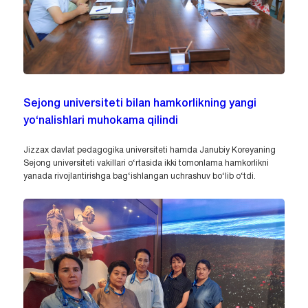
Sejong universiteti bilan hamkorlikning yangi
yo‘nalishlari muhokama qilindi
Jizzax davlat pedagogika universiteti hamda Janubiy Koreyaning
Sejong universiteti vakillari o‘rtasida ikki tomonlama hamkorlikni
yanada rivojlantirishga bag‘ishlangan uchrashuv bo‘lib o‘tdi.