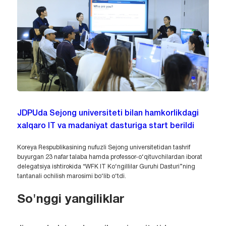
JDPUda Sejong universiteti bilan hamkorlikdagi
xalqaro IT va madaniyat dasturiga start berildi
Koreya Respublikasining nufuzli Sejong universitetidan tashrif
buyurgan 23 nafar talaba hamda professor-o‘qituvchilardan iborat
delegatsiya ishtirokida “WFK IT Ko‘ngillilar Guruhi Dasturi”ning
tantanali ochilish marosimi bo‘lib o‘tdi.
So'nggi yangiliklar