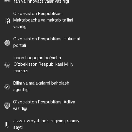
fan va innovatsiyalar vazirligi
Oʻzbekiston Respublikasi
Maktabgacha va maktab taʼlimi
vazirligi
Oʻzbekiston Respublikasi Hukumat
portali
Inson huquqlari bo‘yicha
O‘zbekiston Respublikasi Milliy
markazi
Bilim va malakalarni baholash
agentligi
O‘zbekiston Respublikasi Adliya
vazirligi
Jizzax viloyati hokimligining rasmiy
sayti