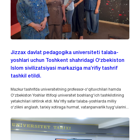
Jizzax davlat pedagogika universiteti talaba-
yoshlari uchun Toshkent shahridagi O‘zbekiston
Islom sivilizatsiyasi markaziga ma’rifiy tashrif
tashkil etildi.
Mazkur tashrifda universitetning professor-o‘qituvchilari hamda
O‘zbekiston Yoshlar ittifoqi universitet boshlang‘ich tashkilotining
yetakchilari ishtirok etdi. Ma’rifiy safar talaba-yoshlarda milliy
o‘zlikni anglash, tarixiy xotiraga hurmat, vatanparvarlik tuyg‘ularini...