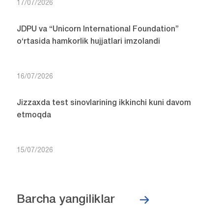
17/07/2026
JDPU va “Unicorn International Foundation”
o‘rtasida hamkorlik hujjatlari imzolandi
16/07/2026
Jizzaxda test sinovlarining ikkinchi kuni davom
etmoqda
15/07/2026
Barcha yangiliklar