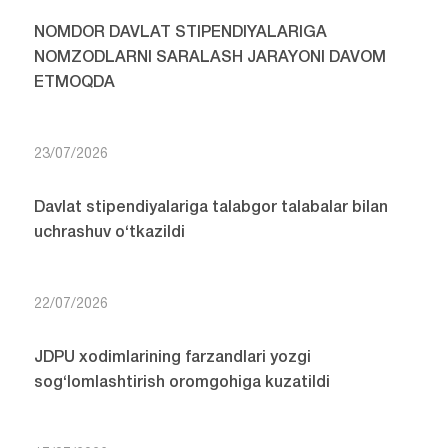
NOMDOR DAVLAT STIPENDIYALARIGA
NOMZODLARNI SARALASH JARAYONI DAVOM
ETMOQDA
23/07/2026
Davlat stipendiyalariga talabgor talabalar bilan
uchrashuv o‘tkazildi
22/07/2026
JDPU xodimlarining farzandlari yozgi
sog‘lomlashtirish oromgohiga kuzatildi