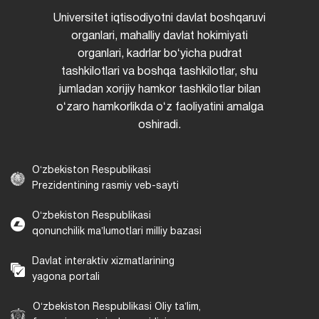
Universitet iqtisodiyotni davlat boshqaruvi
organlari, mahalliy davlat hokimiyati
organlari, kadrlar boʻyicha pudrat
tashkilotlari va boshqa tashkilotlar, shu
jumladan xorijiy hamkor tashkilotlar bilan
oʻzaro hamkorlikda oʻz faoliyatini amalga
oshiradi.
Oʻzbekiston Respublikasi
Prezidentining rasmiy veb-sayti
Oʻzbekiston Respublikasi
qonunchilik maʼlumotlari milliy bazasi
Davlat interaktiv xizmatlarining
yagona portali
Oʻzbekiston Respublikasi Oliy taʼlim,