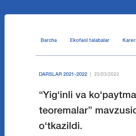
Barcha
Ekofaol talabalar
Karer
DARSLAR 2021-2022
25/03/2022
|
“Yig‘inli va ko‘paytm
teoremalar” mavzusid
o‘tkazildi.