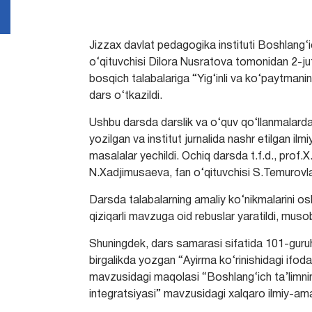
Jizzax davlat pedagogika instituti Boshlang‘i
o‘qituvchisi Dilora Nusratova tomonidan 2-juf
bosqich talabalariga “Yig‘inli va ko‘paytmani
dars o‘tkazildi.
Ushbu darsda darslik va o‘quv qo‘llanmalar
yozilgan va institut jurnalida nashr etilgan i
masalalar yechildi. Ochiq darsda t.f.d., prof.X.
N.Xadjimusaeva, fan o‘qituvchisi S.Temurovlar
Darsda talabalarning amaliy ko‘nikmalarini osh
qiziqarli mavzuga oid rebuslar yaratildi, musob
Shuningdek, dars samarasi sifatida 101-gur
birgalikda yozgan “Ayirma ko‘rinishidagi ifodan
mavzusidagi maqolasi “Boshlang‘ich ta’limnin
integratsiyasi” mavzusidagi xalqaro ilmiy-amal