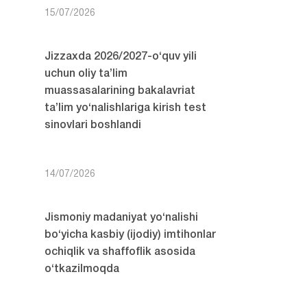
15/07/2026
Jizzaxda 2026/2027-o‘quv yili
uchun oliy ta’lim
muassasalarining bakalavriat
ta’lim yo‘nalishlariga kirish test
sinovlari boshlandi
14/07/2026
Jismoniy madaniyat yo‘nalishi
bo‘yicha kasbiy (ijodiy) imtihonlar
ochiqlik va shaffoflik asosida
o‘tkazilmoqda