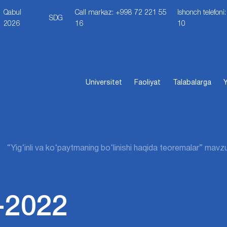
Qabul
Call markaz: +998 72 221 55
Ishonch telefon
SDG
2026
16
10
Universitet
Faoliyat
Talabalarga
Y
“Yig‘inli va ko‘paytmaning bo‘linishi haqida teoremalar” mavzu
-2022