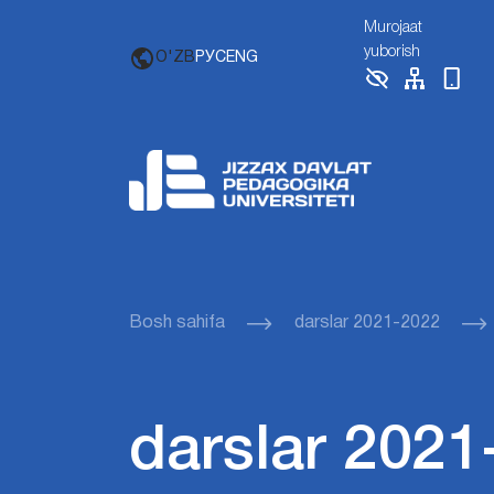
Murojaat
yuborish
O'ZB
РУС
ENG
Bosh sahifa
darslar 2021-2022
darslar 2021