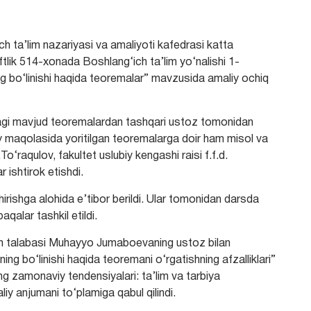
ch ta’lim nazariyasi va amaliyoti kafedrasi katta
tlik 514-xonada Boshlang‘ich ta’lim yo‘nalishi 1-
ng bo‘linishi haqida teoremalar” mavzusida amaliy ochiq
dagi mavjud teoremalardan tashqari ustoz tomonidan
lmiy maqolasida yoritilgan teoremalarga doir ham misol va
To‘raqulov, fakultet uslubiy kengashi raisi f.f.d.
 ishtirok etishdi.
irishga alohida e’tibor berildi. Ular tomonidan darsda
aqalar tashkil etildi.
uh talabasi Muhayyo Jumaboevaning ustoz bilan
ing bo‘linishi haqida teoremani o‘rgatishning afzalliklari”
g zamonaviy tendensiyalari: ta’lim va tarbiya
iy anjumani to‘plamiga qabul qilindi.