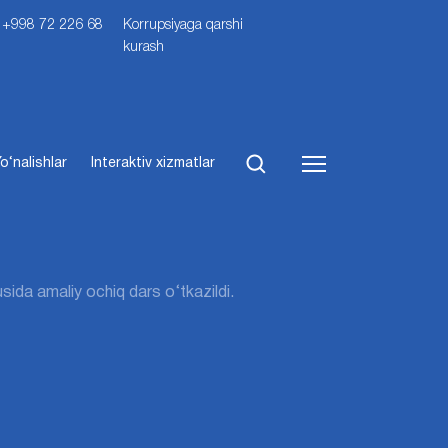
i: +998 72 226 68
Korrupsiyaga qarshi
kurash
o‘nalishlar
Interaktiv xizmatlar
sida amaliy ochiq dars o‘tkazildi.