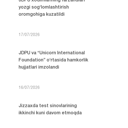
JDPU xodimlarining farzandlari
yozgi sog‘lomlashtirish
oromgohiga kuzatildi
17/07/2026
JDPU va “Unicorn International
Foundation” o‘rtasida hamkorlik
hujjatlari imzolandi
16/07/2026
Jizzaxda test sinovlarining
ikkinchi kuni davom etmoqda