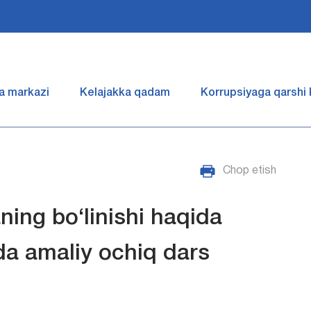
a markazi
Kelajakka qadam
Korrupsiyaga qarshi
Chop etish
aning bo‘linishi haqida
a amaliy ochiq dars