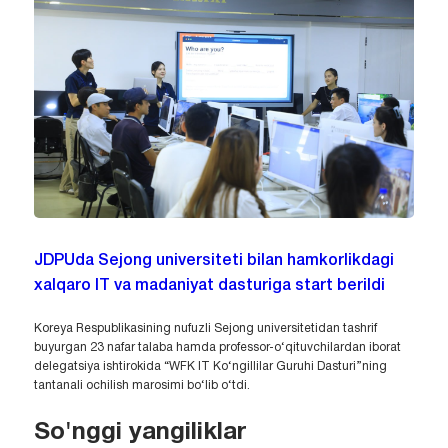
JDPUda Sejong universiteti bilan hamkorlikdagi
xalqaro IT va madaniyat dasturiga start berildi
Koreya Respublikasining nufuzli Sejong universitetidan tashrif
buyurgan 23 nafar talaba hamda professor-o‘qituvchilardan iborat
delegatsiya ishtirokida “WFK IT Ko‘ngillilar Guruhi Dasturi”ning
tantanali ochilish marosimi bo‘lib o‘tdi.
So'nggi yangiliklar