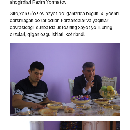
shogirdlari Raxim Yormatov
Sirojxon G‘oziev hayot bo‘lganlarida bugun 65 yoshni
qarshilagan bo‘lar edilar. Farzandalar va yaqinlar
davrasidagi suhbatda ustozning xayot yo‘li, uning
orzulari, qilgan ezgu ishlari xotirlandi.