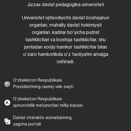
Jizzax davlat pedagogika universiteti
Universitet iqtisodiyotni davlat boshqaruvi
organlari, mahalliy davlat hokimiyati
organlari, kadrlar boʻyicha pudrat
tashkilotlari va boshqa tashkilotlar, shu
jumladan xorijiy hamkor tashkilotlar bilan
oʻzaro hamkorlikda oʻz faoliyatini amalga
oshiradi.
Oʻzbekiston Respublikasi
Prezidentining rasmiy veb-sayti
Oʻzbekiston Respublikasi
qonunchilik maʼlumotlari milliy bazasi
Davlat interaktiv xizmatlarining
yagona portali