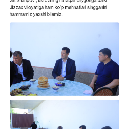
Sh.Sharipov , ustozning nafaqat oliygohga balki
Jizzax viloyatiga ham ko‘p mehnatlari singganini
hammamiz yaxshi bilamiz.