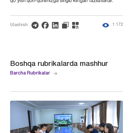
qo‘yish qon-qonimizga singib ketgan fazilatlardir.
1 172
Ulashish:
Boshqa rubrikalarda mashhur
Barcha Rubrikalar