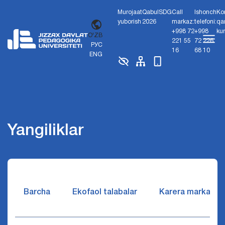
Murojaat
Qabul
SDG
Call
Ishonch
Ko
yuborish
2026
markaz:
telefoni:
qa
+998 72
+998
ku
O'ZB
221 55
72 226
РУС
16
68 10
ENG
Yangiliklar
Barcha
Ekofaol talabalar
Karera markazi