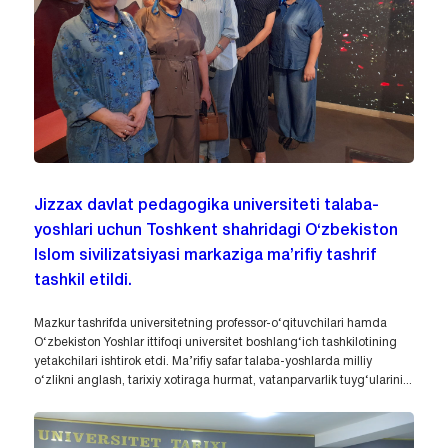
Jizzax davlat pedagogika universiteti talaba-
yoshlari uchun Toshkent shahridagi O‘zbekiston
Islom sivilizatsiyasi markaziga ma’rifiy tashrif
tashkil etildi.
Mazkur tashrifda universitetning professor-o‘qituvchilari hamda
O‘zbekiston Yoshlar ittifoqi universitet boshlang‘ich tashkilotining
yetakchilari ishtirok etdi. Ma’rifiy safar talaba-yoshlarda milliy
o‘zlikni anglash, tarixiy xotiraga hurmat, vatanparvarlik tuyg‘ularini...