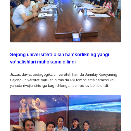
Sejong universiteti bilan hamkorlikning yangi
yo‘nalishlari muhokama qilindi
Jizzax davlat pedagogika universiteti hamda Janubiy Koreyaning
Sejong universiteti vakillari o‘rtasida ikki tomonlama hamkorlikni
yanada rivojlantirishga bag‘ishlangan uchrashuv bo‘lib o‘tdi.