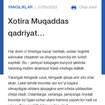
YANGILIKLAR
07/05/2022
Chop etish
|
Xotira Muqaddas
qadriyat…
Har doim o‘tmishga nazar tashlab, undan tegishli
xulosalar chiqarish va shunga muvofiq ish tutish
xayrlidir. Bu – jamiyat kelajagini bunyod qilishda
tarixning muhim ahamiyat kasb etishiga dalildir.
Yaratgan kimgadir uzun, kimgadir qisqa umr ato etar
ekan. Lekin kimdir insonlar asr bo‘yi bajara
olmaydigan ishlarni qisqagina umri ichida uddasidan
chiqa oladi. Odamlarga, vataniga, jamiyatga foydali
insonlar bo‘lgani uchun ularni hamma yaxshi ko‘radi va