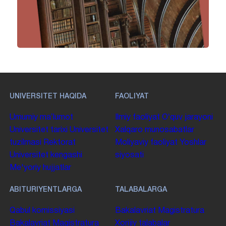
UNIVERSITET HAQIDA
FAOLIYAT
Umumiy maʼlumot
Ilmiy faoliyat
Oʻquv jarayoni
Universitet tarixi
Universitet
Xalqaro munosabatlar
tuzilmasi
Rektorat
Moliyaviy faoliyat
Yoshlar
Universitet kengashi
siyosati
Me'yoriy hujjatlar
ABITURIYENTLARGA
TALABALARGA
Qabul komissiyasi
Bakalavriat
Magistratura
Bakalavriat
Magistratura
Xorijiy talabalar