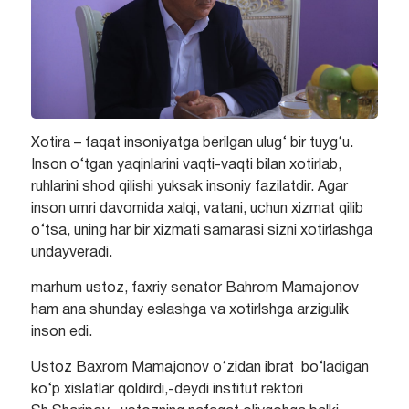
Xotira – faqat insoniyatga berilgan ulug‘ bir tuyg‘u.
Inson o‘tgan yaqinlarini vaqti-vaqti bilan xotirlab,
ruhlarini shod qilishi yuksak insoniy fazilatdir. Agar
inson umri davomida xalqi, vatani, uchun xizmat qilib
o‘tsa, uning har bir xizmati samarasi sizni xotirlashga
undayveradi.
marhum ustoz, faxriy senator Bahrom Mamajonov
ham ana shunday eslashga va xotirlshga arzigulik
inson edi.
Ustoz Baxrom Mamajonov o‘zidan ibrat bo‘ladigan
ko‘p xislatlar qoldirdi,-deydi institut rektori