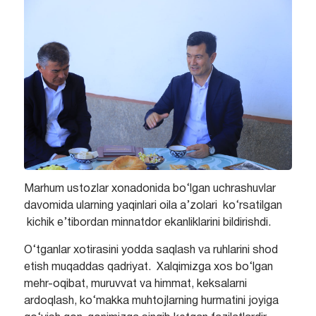
Marhum ustozlar xonadonida bo‘lgan uchrashuvlar
davomida ularning yaqinlari oila a’zolari ko‘rsatilgan
kichik e’tibordan minnatdor ekanliklarini bildirishdi.
O‘tganlar xotirasini yodda saqlash va ruhlarini shod
etish muqaddas qadriyat. Xalqimizga xos bo‘lgan
mehr-oqibat, muruvvat va himmat, keksalarni
ardoqlash, ko‘makka muhtojlarning hurmatini joyiga