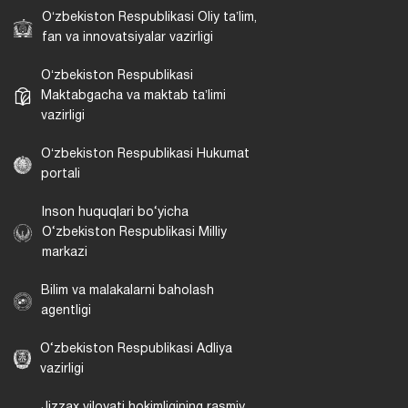
Oʻzbekiston Respublikasi Oliy taʼlim,
fan va innovatsiyalar vazirligi
Oʻzbekiston Respublikasi
Maktabgacha va maktab taʼlimi
vazirligi
Oʻzbekiston Respublikasi Hukumat
portali
Inson huquqlari bo‘yicha
O‘zbekiston Respublikasi Milliy
markazi
Bilim va malakalarni baholash
agentligi
O‘zbekiston Respublikasi Adliya
vazirligi
Jizzax viloyati hokimligining rasmiy