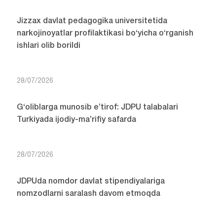
Jizzax davlat pedagogika universitetida
narkojinoyatlar profilaktikasi bo‘yicha o‘rganish
ishlari olib borildi
28/07/2026
G‘oliblarga munosib e’tirof: JDPU talabalari
Turkiyada ijodiy-ma’rifiy safarda
28/07/2026
JDPUda nomdor davlat stipendiyalariga
nomzodlarni saralash davom etmoqda