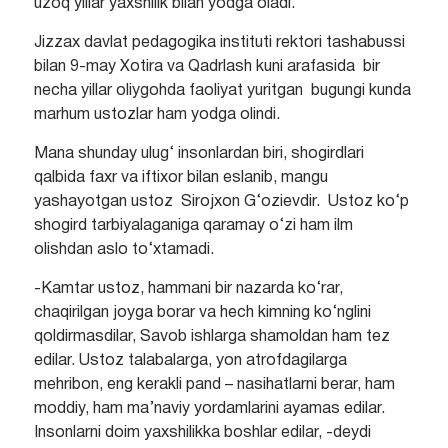
uzoq yillar yaxshilik bilan yodga oladi.
Jizzax davlat pedagogika instituti rektori tashabussi
bilan 9-may Xotira va Qadrlash kuni arafasida bir
necha yillar oliygohda faoliyat yuritgan bugungi kunda
marhum ustozlar ham yodga olindi.
Mana shunday ulug‘ insonlardan biri, shogirdlari
qalbida faxr va iftixor bilan eslanib, mangu
yashayotgan ustoz Sirojxon G‘ozievdir. Ustoz ko‘p
shogird tarbiyalaganiga qaramay o‘zi ham ilm
olishdan aslo to‘xtamadi.
-Kamtar ustoz, hammani bir nazarda ko‘rar,
chaqirilgan joyga borar va hech kimning ko‘nglini
qoldirmasdilar, Savob ishlarga shamoldan ham tez
edilar. Ustoz talabalarga, yon atrofdagilarga
mehribon, eng kerakli pand – nasihatlarni berar, ham
moddiy, ham ma’naviy yordamlarini ayamas edilar.
Insonlarni doim yaxshilikka boshlar edilar, -deydi