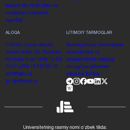
Ikkinchi oliy taʼlim
Bilim va
malakalarni baholash
agentligi
ALOQA
IJTIMOIY TARMOQLAR
130100. Jizzax viloyati,
Bizning ijtimoiy tarmoqlarda
Jizzax shahri, Sh. Rashidov
obuna boʻling va
koʻchasi, 4-uy.
+998 72 226
taraqqiyotimiz haqidagi
13 57
+998 72 226 68 10
soʻnggi yangiliklardan
info@jdpu.uz
xabardor boʻling.
jiz.jdpi@exat.uz
Universitetning rasmiy nomi oʻzbek tilida: