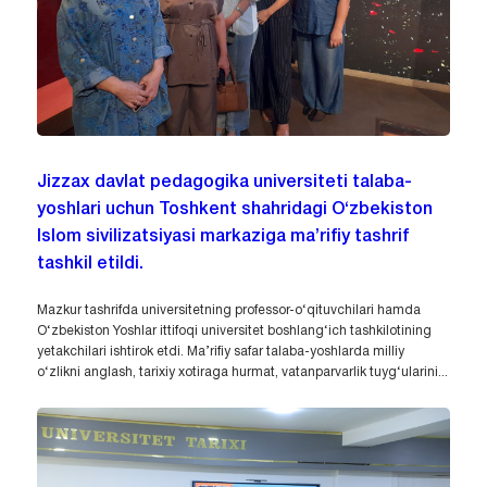
Jizzax davlat pedagogika universiteti talaba-
yoshlari uchun Toshkent shahridagi O‘zbekiston
Islom sivilizatsiyasi markaziga ma’rifiy tashrif
tashkil etildi.
Mazkur tashrifda universitetning professor-o‘qituvchilari hamda
O‘zbekiston Yoshlar ittifoqi universitet boshlang‘ich tashkilotining
yetakchilari ishtirok etdi. Ma’rifiy safar talaba-yoshlarda milliy
o‘zlikni anglash, tarixiy xotiraga hurmat, vatanparvarlik tuyg‘ularini...