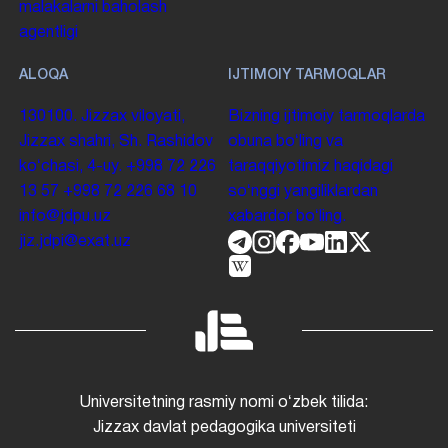
malakalarni baholash
agentligi
ALOQA
IJTIMOIY TARMOQLAR
130100. Jizzax viloyati,
Bizning ijtimoiy tarmoqlarda
Jizzax shahri, Sh. Rashidov
obuna boʻling va
koʻchasi, 4-uy.
+998 72 226
taraqqiyotimiz haqidagi
13 57
+998 72 226 68 10
soʻnggi yangiliklardan
info@jdpu.uz
xabardor boʻling.
jiz.jdpi@exat.uz
Universitetning rasmiy nomi oʻzbek tilida:
Jizzax davlat pedagogika universiteti