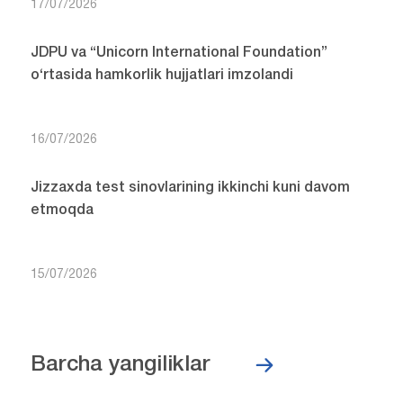
17/07/2026
JDPU va “Unicorn International Foundation”
o‘rtasida hamkorlik hujjatlari imzolandi
16/07/2026
Jizzaxda test sinovlarining ikkinchi kuni davom
etmoqda
15/07/2026
Barcha yangiliklar