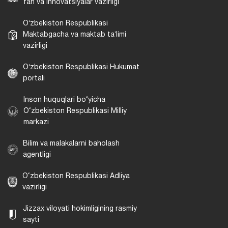
fan va innovatsiyalar vazirligi
Oʻzbekiston Respublikasi
Maktabgacha va maktab taʼlimi
vazirligi
Oʻzbekiston Respublikasi Hukumat
portali
Inson huquqlari bo‘yicha
O‘zbekiston Respublikasi Milliy
markazi
Bilim va malakalarni baholash
agentligi
O‘zbekiston Respublikasi Adliya
vazirligi
Jizzax viloyati hokimligining rasmiy
sayti