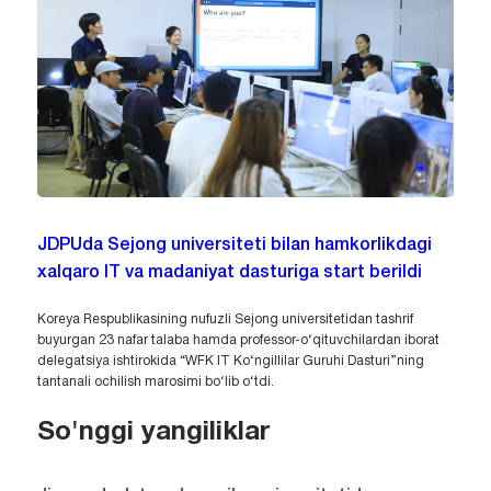
JDPUda Sejong universiteti bilan hamkorlikdagi
xalqaro IT va madaniyat dasturiga start berildi
Koreya Respublikasining nufuzli Sejong universitetidan tashrif
buyurgan 23 nafar talaba hamda professor-o‘qituvchilardan iborat
delegatsiya ishtirokida “WFK IT Ko‘ngillilar Guruhi Dasturi”ning
tantanali ochilish marosimi bo‘lib o‘tdi.
So'nggi yangiliklar