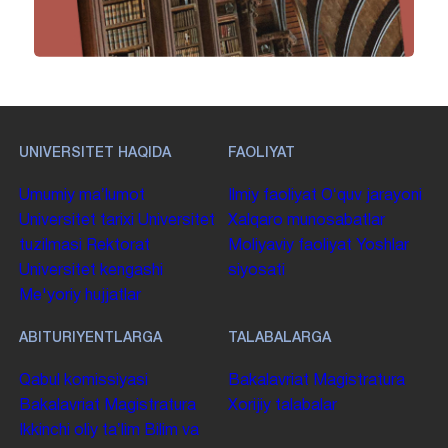
UNIVERSITET HAQIDA
FAOLIYAT
Umumiy maʼlumot
Ilmiy faoliyat
Oʻquv jarayoni
Universitet tarixi
Universitet
Xalqaro munosabatlar
tuzilmasi
Rektorat
Moliyaviy faoliyat
Yoshlar
Universitet kengashi
siyosati
Me'yoriy hujjatlar
ABITURIYENTLARGA
TALABALARGA
Qabul komissiyasi
Bakalavriat
Magistratura
Bakalavriat
Magistratura
Xorijiy talabalar
Ikkinchi oliy taʼlim
Bilim va