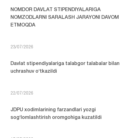
NOMDOR DAVLAT STIPENDIYALARIGA
NOMZODLARNI SARALASH JARAYONI DAVOM
ETMOQDA
23/07/2026
Davlat stipendiyalariga talabgor talabalar bilan
uchrashuv o‘tkazildi
22/07/2026
JDPU xodimlarining farzandlari yozgi
sog‘lomlashtirish oromgohiga kuzatildi