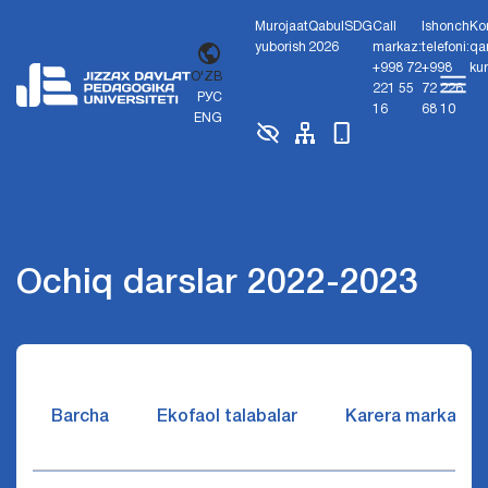
Murojaat
Qabul
SDG
Call
Ishonch
Ko
yuborish
2026
markaz:
telefoni:
qa
+998 72
+998
ku
O'ZB
221 55
72 226
РУС
16
68 10
ENG
Ochiq darslar 2022-2023
Barcha
Ekofaol talabalar
Karera markazi