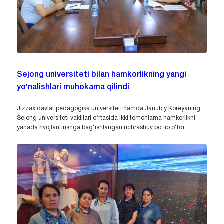
Sejong universiteti bilan hamkorlikning yangi
yo‘nalishlari muhokama qilindi
Jizzax davlat pedagogika universiteti hamda Janubiy Koreyaning
Sejong universiteti vakillari o‘rtasida ikki tomonlama hamkorlikni
yanada rivojlantirishga bag‘ishlangan uchrashuv bo‘lib o‘tdi.