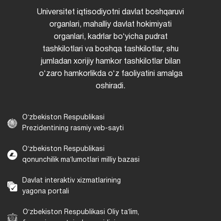
Universitet iqtisodiyotni davlat boshqaruvi
organlari, mahalliy davlat hokimiyati
organlari, kadrlar boʻyicha pudrat
tashkilotlari va boshqa tashkilotlar, shu
jumladan xorijiy hamkor tashkilotlar bilan
oʻzaro hamkorlikda oʻz faoliyatini amalga
oshiradi.
Oʻzbekiston Respublikasi
Prezidentining rasmiy veb-sayti
Oʻzbekiston Respublikasi
qonunchilik maʼlumotlari milliy bazasi
Davlat interaktiv xizmatlarining
yagona portali
Oʻzbekiston Respublikasi Oliy taʼlim,