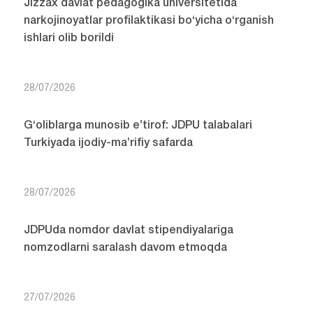
Jizzax davlat pedagogika universitetida
narkojinoyatlar profilaktikasi bo‘yicha o‘rganish
ishlari olib borildi
28/07/2026
G‘oliblarga munosib e’tirof: JDPU talabalari
Turkiyada ijodiy-ma’rifiy safarda
28/07/2026
JDPUda nomdor davlat stipendiyalariga
nomzodlarni saralash davom etmoqda
27/07/2026