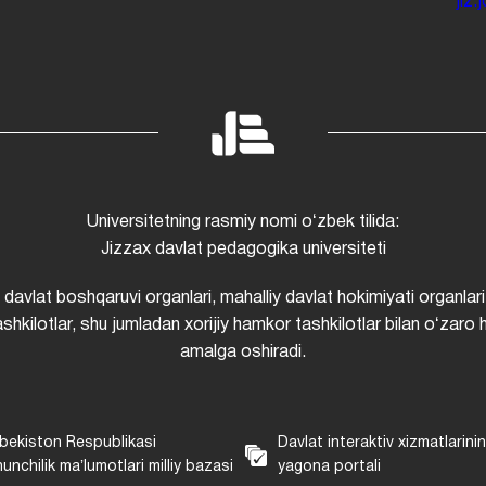
jiz
Universitetning rasmiy nomi oʻzbek tilida:
Jizzax davlat pedagogika universiteti
i davlat boshqaruvi organlari, mahalliy davlat hokimiyati organlari
shkilotlar, shu jumladan xorijiy hamkor tashkilotlar bilan oʻzaro 
amalga oshiradi.
bekiston Respublikasi
Davlat interaktiv xizmatlarini
unchilik maʼlumotlari milliy bazasi
yagona portali