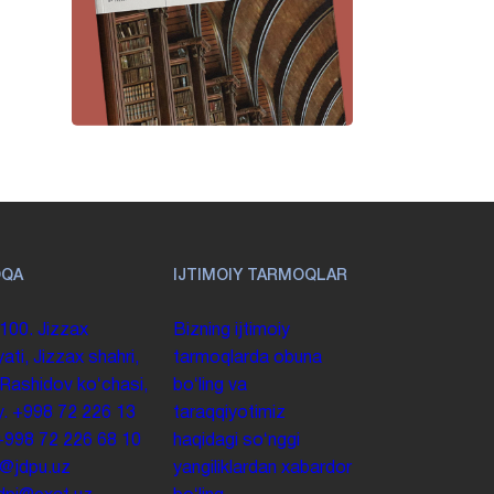
OQA
IJTIMOIY TARMOQLAR
100. Jizzax
Bizning ijtimoiy
yati, Jizzax shahri,
tarmoqlarda obuna
 Rashidov koʻchasi,
boʻling va
y.
+998 72 226 13
taraqqiyotimiz
+998 72 226 68 10
haqidagi soʻnggi
o@jdpu.uz
yangiliklardan xabardor