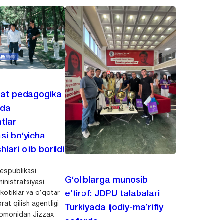
lat pedagogika
ida
tlar
asi bo‘yicha
hlari olib borildi
espublikasi
G‘oliblarga munosib
inistratsiyasi
kotiklar va o‘qotar
e’tirof: JDPU talabalari
rat qilish agentligi
Turkiyada ijodiy-ma’rifiy
 tomonidan Jizzax