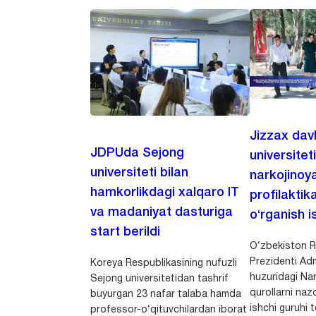
Jizzax dav
JDPUda Sejong
universitet
universiteti bilan
narkojinoya
hamkorlikdagi xalqaro IT
profilaktik
va madaniyat dasturiga
o‘rganish is
start berildi
O‘zbekiston R
Prezidenti Adm
Koreya Respublikasining nufuzli
huzuridagi Nar
Sejong universitetidan tashrif
qurollarni nazo
buyurgan 23 nafar talaba hamda
ishchi guruhi
professor-o‘qituvchilardan iborat