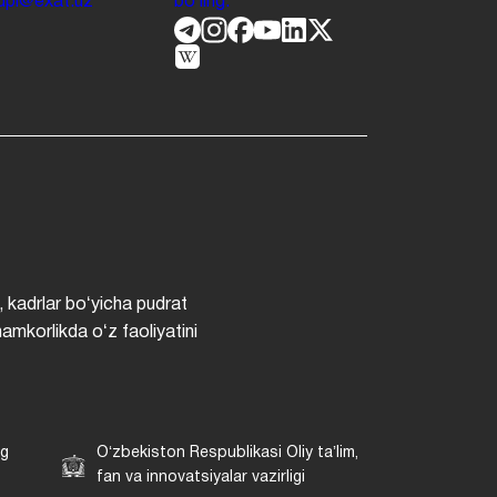
.jdpi@exat.uz
boʻling.
, kadrlar boʻyicha pudrat
hamkorlikda oʻz faoliyatini
ng
Oʻzbekiston Respublikasi Oliy taʼlim,
fan va innovatsiyalar vazirligi