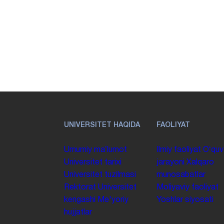
UNIVERSITET HAQIDA
FAOLIYAT
Umumiy maʼlumot
Ilmiy faoliyat
Oʻquv
Universitet tarixi
jarayoni
Xalqaro
Universitet tuzilmasi
munosabatlar
Rektorat
Universitet
Moliyaviy faoliyat
kengashi
Me'yoriy
Yoshlar siyosati
hujjatlar