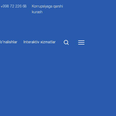
i: +998 72 226 68
Korrupsiyaga qarshi
kurash
o‘nalishlar
Interaktiv xizmatlar