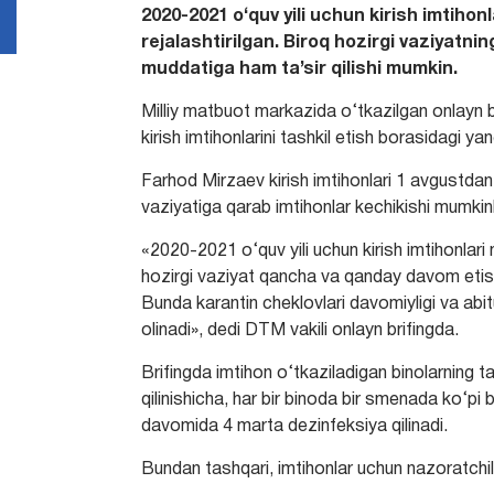
2020-2021 o‘quv yili uchun kirish imtiho
rejalashtirilgan. Biroq hozirgi vaziyatn
muddatiga ham ta’sir qilishi mumkin.
Milliy matbuot markazida o‘tkazilgan onlayn b
kirish imtihonlarini tashkil etish borasidagi ya
Farhod Mirzaev kirish imtihonlari 1 avgustdan 
vaziyatiga qarab imtihonlar kechikishi mumkinli
«2020-2021 o‘quv yili uchun kirish imtihonlari
hozirgi vaziyat qancha va qanday davom etish
Bunda karantin cheklovlari davomiyligi va abit
olinadi», dedi DTM vakili onlayn brifingda.
Brifingda imtihon o‘tkaziladigan binolarning 
qilinishicha, har bir binoda bir smenada ko‘pi b
davomida 4 marta dezinfeksiya qilinadi.
Bundan tashqari, imtihonlar uchun nazoratchil