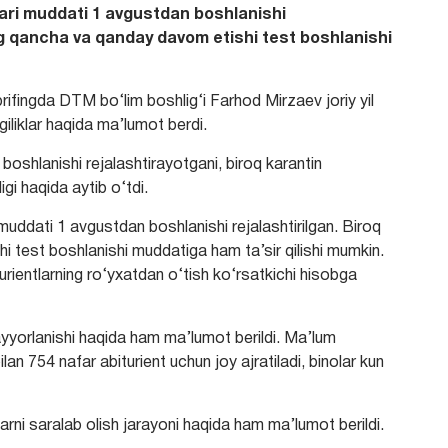
nlari muddati 1 avgustdan boshlanishi
ing qancha va qanday davom etishi test boshlanishi
rifingda DTM bo‘lim boshlig‘i Farhod Mirzaev joriy yil
ngiliklar haqida ma’lumot berdi.
boshlanishi rejalashtirayotgani, biroq karantin
gi haqida aytib o‘tdi.
 muddati 1 avgustdan boshlanishi rejalashtirilgan. Biroq
i test boshlanishi muddatiga ham ta’sir qilishi mumkin.
urientlarning ro‘yxatdan o‘tish ko‘rsatkichi hisobga
tayyorlanishi haqida ham ma’lumot berildi. Ma’lum
ilan 754 nafar abiturient uchun joy ajratiladi, binolar kun
arni saralab olish jarayoni haqida ham ma’lumot berildi.