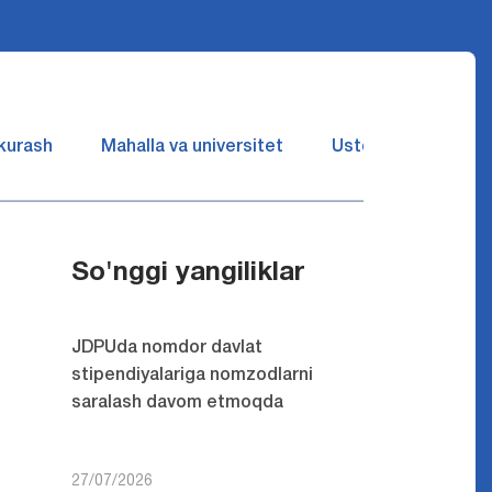
 kurash
Mahalla va universitet
Ustozlar suhbatin 
So'nggi yangiliklar
JDPUda nomdor davlat
stipendiyalariga nomzodlarni
saralash davom etmoqda
27/07/2026