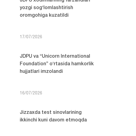
JDPU xodimlarining farzandlari
yozgi sog‘lomlashtirish
oromgohiga kuzatildi
17/07/2026
JDPU va “Unicorn International
Foundation” o‘rtasida hamkorlik
hujjatlari imzolandi
16/07/2026
Jizzaxda test sinovlarining
ikkinchi kuni davom etmoqda