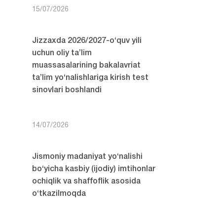
15/07/2026
Jizzaxda 2026/2027-o‘quv yili
uchun oliy ta’lim
muassasalarining bakalavriat
ta’lim yo‘nalishlariga kirish test
sinovlari boshlandi
14/07/2026
Jismoniy madaniyat yo‘nalishi
bo‘yicha kasbiy (ijodiy) imtihonlar
ochiqlik va shaffoflik asosida
o‘tkazilmoqda