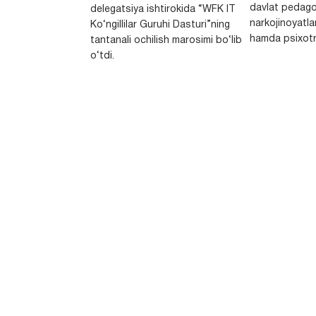
davlat pedago
delegatsiya ishtirokida “WFK IT
narkojinoyatlar
Ko‘ngillilar Guruhi Dasturi”ning
hamda psixotr
tantanali ochilish marosimi bo‘lib
o‘tdi.