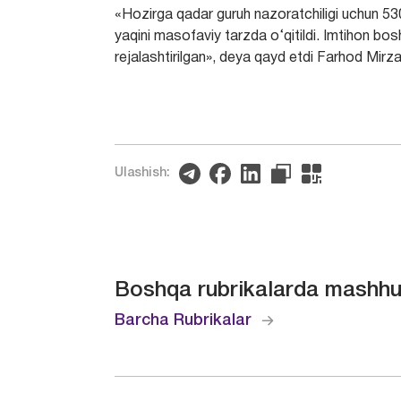
«Hozirga qadar guruh nazoratchiligi uchun 530
yaqini masofaviy tarzda o‘qitildi. Imtihon bo
rejalashtirilgan», deya qayd etdi Farhod Mirz
Ulashish:
Boshqa rubrikalarda mashhu
Barcha Rubrikalar