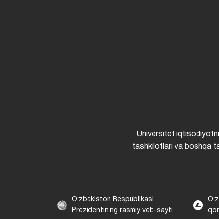
Universitet iqtisodiyotn
tashkilotlari va boshqa ta
Oʻzbekiston Respublikasi
Oʻz
Prezidentining rasmiy veb-sayti
qon