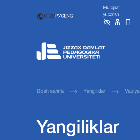
Murojaat
yuborish
O'ZB
РУС
ENG
Bosh sahifa
Yangiliklar
Vaziya
Yangiliklar