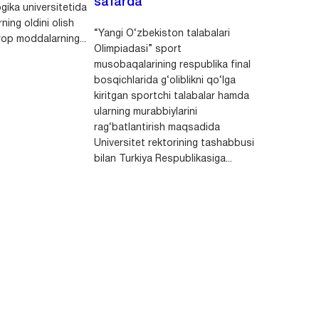
safarda
gika universitetida
ning oldini olish
“Yangi O‘zbekiston talabalari
op moddalarning...
Olimpiadasi” sport
musobaqalarining respublika final
bosqichlarida g‘oliblikni qo‘lga
kiritgan sportchi talabalar hamda
ularning murabbiylarini
rag‘batlantirish maqsadida
Universitet rektorining tashabbusi
bilan Turkiya Respublikasiga...