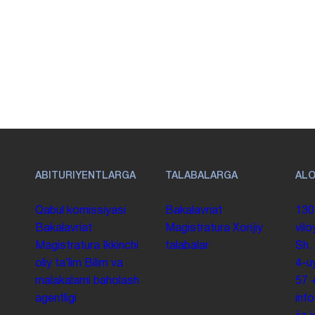
ABITURIYENTLARGA
TALABALARGA
AL
Qabul komissiyasi
Bakalavriat
130
Bakalavriat
Magistratura
Xorijiy
vilo
Magistratura
Ikkinchi
talabalar
Sh.
oliy taʼlim
Bilim va
4-u
malakalarni baholash
57
agentligi
inf