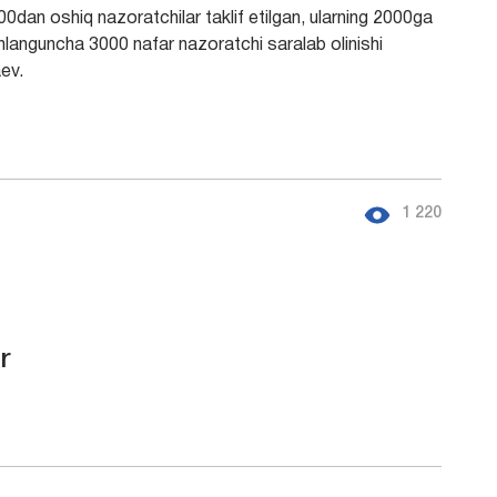
0dan oshiq nazoratchilar taklif etilgan, ularning 2000ga
shlanguncha 3000 nafar nazoratchi saralab olinishi
aev.
1 220
r