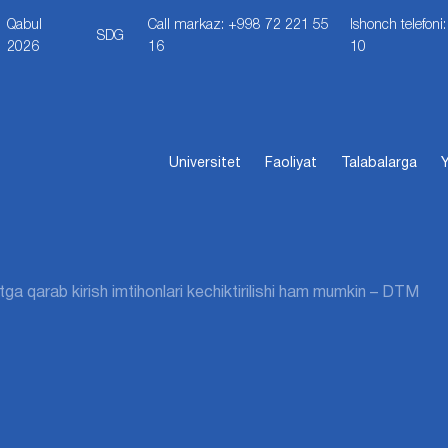
Qabul
Call markaz: +998 72 221 55
Ishonch telefon
SDG
2026
16
10
Universitet
Faoliyat
Talabalarga
Y
tga qarab kirish imtihonlari kechiktirilishi ham mumkin – DTM