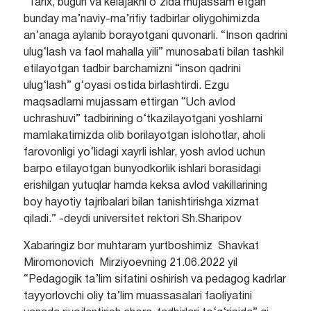
“Tarix, bugun va kelajakni o‘zida mujassam etgan
bunday ma’naviy-ma’rifiy tadbirlar oliygohimizda
an’anaga aylanib borayotgani quvonarli. “Inson qadrini
ulug‘lash va faol mahalla yili” munosabati bilan tashkil
etilayotgan tadbir barchamizni “inson qadrini
ulug‘lash” g‘oyasi ostida birlashtirdi. Ezgu
maqsadlarni mujassam ettirgan “Uch avlod
uchrashuvi” tadbirining o‘tkazilayotgani yoshlarni
mamlakatimizda olib borilayotgan islohotlar, aholi
farovonligi yo‘lidagi xayrli ishlar, yosh avlod uchun
barpo etilayotgan bunyodkorlik ishlari borasidagi
erishilgan yutuqlar hamda keksa avlod vakillarining
boy hayotiy tajribalari bilan tanishtirishga xizmat
qiladi.” -deydi universitet rektori Sh.Sharipov
Xabaringiz bor muhtaram yurtboshimiz Shavkat
Miromonovich Mirziyoevning 21.06.2022 yil
“Pedagogik ta’lim sifatini oshirish va pedagog kadrlar
tayyorlovchi oliy ta’lim muassasalari faoliyatini