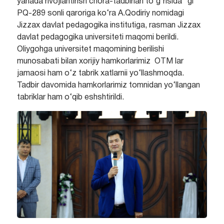
yanada rivojlantirish chora-tadbirlari to‘g‘risida” gi
PQ-289 sonli qaroriga ko‘ra A.Qodiriy nomidagi
Jizzax davlat pedagogika institutiga, rasman Jizzax
davlat pedagogika universiteti maqomi berildi.
Oliygohga universitet maqomining berilishi
munosabati bilan xorijiy hamkorlarimiz OTM lar
jamaosi ham o‘z tabrik xatlarnii yo‘llashmoqda.
Tadbir davomida hamkorlarimiz tomnidan yo‘llangan
tabriklar ham o‘qib eshshtirildi.