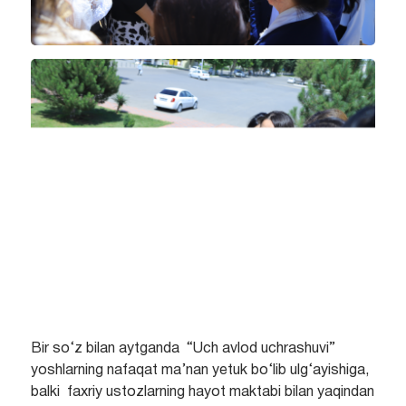
Bir so‘z bilan aytganda “Uch avlod uchrashuvi”
yoshlarning nafaqat ma’nan yetuk bo‘lib ulg‘ayishiga,
balki faxriy ustozlarning hayot maktabi bilan yaqindan