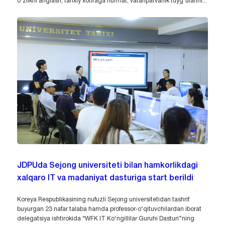
o‘zlikni anglash, tarixiy xotiraga hurmat, vatanparvarlik tuyg‘ularini...
JDPUda Sejong universiteti bilan hamkorlikdagi
xalqaro IT va madaniyat dasturiga start berildi
Koreya Respublikasining nufuzli Sejong universitetidan tashrif
buyurgan 23 nafar talaba hamda professor-o‘qituvchilardan iborat
delegatsiya ishtirokida “WFK IT Ko‘ngillilar Guruhi Dasturi”ning