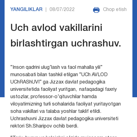
YANGILIKLAR
08/07/2022
Chop etish
|
Uch avlod vakillarini
birlashtirgan uchrashuv.
“Inson qadrini ulug‘lash va faol mahalla yili”
munosabati bilan tashkil etilgan “UCh AVLOD
UChRAShUVI” ga Jizzax davlat pedagogika
universitetida faoliyat yuritgan, nafaqadagi faxriy
ustozlar, professor-o‘qituvchilar hamda
viloyatimizning turli sohalarida faoliyat yuritayotgan
soha vakillari va talaba yoshlar taklif etildi.
Uchrashuvni Jizzax davlat pedagogika universiteti
rektori Sh.Sharipov ochib berdi.