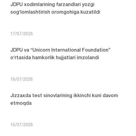
JDPU xodimlarining farzandlari yozgi
sog‘lomlashtirish oromgohiga kuzatildi
17/07/2026
JDPU va “Unicorn International Foundation”
o‘rtasida hamkorlik hujjatlari imzolandi
16/07/2026
Jizzaxda test sinovlarining ikkinchi kuni davom
etmoqda
15/07/2026