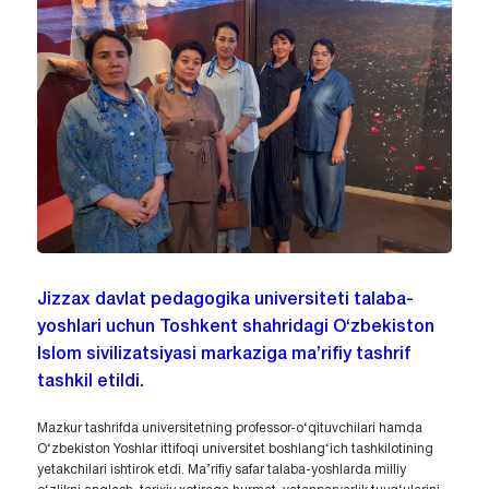
Jizzax davlat pedagogika universiteti talaba-
yoshlari uchun Toshkent shahridagi O‘zbekiston
Islom sivilizatsiyasi markaziga ma’rifiy tashrif
tashkil etildi.
Mazkur tashrifda universitetning professor-o‘qituvchilari hamda
O‘zbekiston Yoshlar ittifoqi universitet boshlang‘ich tashkilotining
yetakchilari ishtirok etdi. Ma’rifiy safar talaba-yoshlarda milliy