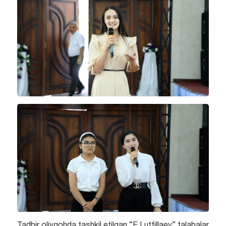
Tadbir oliygohda tashkil etilgan “E.Lutfillaev” talabalar