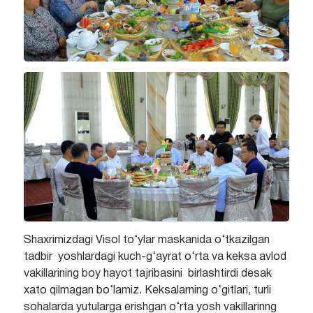
Shaxrimizdagi Visol to‘ylar maskanida o‘tkazilgan
tadbir yoshlardagi kuch-g‘ayrat o‘rta va keksa avlod
vakillarining boy hayot tajribasini birlashtirdi desak
xato qilmagan bo‘lamiz. Keksalarning o‘gitlari, turli
sohalarda yutularga erishgan o‘rta yosh vakillarinng