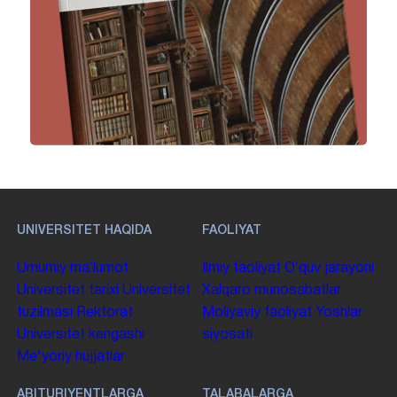
UNIVERSITET HAQIDA
FAOLIYAT
Umumiy maʼlumot
Ilmiy faoliyat
Oʻquv jarayoni
Universitet tarixi
Universitet
Xalqaro munosabatlar
tuzilmasi
Rektorat
Moliyaviy faoliyat
Yoshlar
Universitet kengashi
siyosati
Me'yoriy hujjatlar
ABITURIYENTLARGA
TALABALARGA