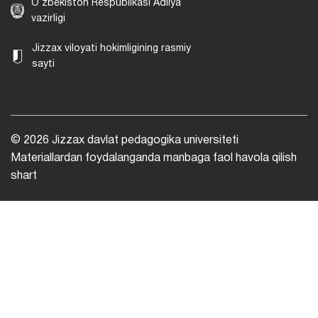
O‘zbekiston Respublikasi Adliya
vazirligi
Jizzax viloyati hokimligining rasmiy
sayti
© 2026 Jizzax davlat pedagogika universiteti
Materiallardan foydalanganda manbaga faol havola qilish
shart