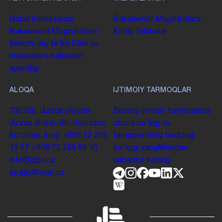
Qabul komissiyasi
Bakalavriat
Magistratura
Bakalavriat
Magistratura
Xorijiy talabalar
Ikkinchi oliy taʼlim
Bilim va
malakalarni baholash
agentligi
ALOQA
IJTIMOIY TARMOQLAR
130100. Jizzax viloyati,
Bizning ijtimoiy tarmoqlarda
Jizzax shahri, Sh. Rashidov
obuna boʻling va
koʻchasi, 4-uy.
+998 72 226
taraqqiyotimiz haqidagi
13 57
+998 72 226 68 10
soʻnggi yangiliklardan
info@jdpu.uz
xabardor boʻling.
jiz.jdpi@exat.uz