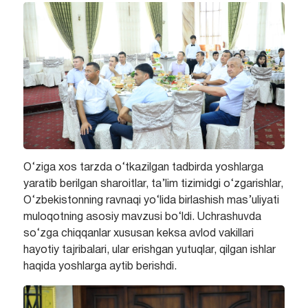
O‘ziga xos tarzda o‘tkazilgan tadbirda yoshlarga
yaratib berilgan sharoitlar, ta’lim tizimidgi o‘zgarishlar,
O‘zbekistonning ravnaqi yo‘lida birlashish mas’uliyati
muloqotning asosiy mavzusi bo‘ldi. Uchrashuvda
so‘zga chiqqanlar xususan keksa avlod vakillari
hayotiy tajribalari, ular erishgan yutuqlar, qilgan ishlar
haqida yoshlarga aytib berishdi.