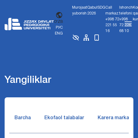
Murojaat
Qabul
SDG
Call
Ishonch
Ko
yuborish
2026
markaz:
telefoni:
qa
+998 72
+998
ku
O'ZB
221 55
72 226
РУС
16
68 10
ENG
Yangiliklar
Barcha
Ekofaol talabalar
Karera markazi