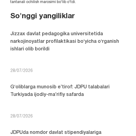
tantanali ochilish marosimi bo‘lib o‘tdi.
So'nggi yangiliklar
Jizzax davlat pedagogika universitetida
narkojinoyatlar profilaktikasi bo‘yicha o‘rganish
ishlari olib borildi
28/07/2026
G‘oliblarga munosib e’tirof: JDPU talabalari
Turkiyada ijodiy-ma’rifiy safarda
28/07/2026
JDPUda nomdor davlat stipendiyalariga