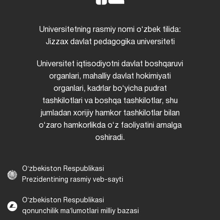
Universitetning rasmiy nomi oʻzbek tilida:
Jizzax davlat pedagogika universiteti
Universitet iqtisodiyotni davlat boshqaruvi
organlari, mahalliy davlat hokimiyati
organlari, kadrlar boʻyicha pudrat
tashkilotlari va boshqa tashkilotlar, shu
jumladan xorijiy hamkor tashkilotlar bilan
oʻzaro hamkorlikda oʻz faoliyatini amalga
oshiradi.
Oʻzbekiston Respublikasi
Prezidentining rasmiy veb-sayti
Oʻzbekiston Respublikasi
qonunchilik maʼlumotlari milliy bazasi