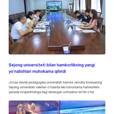
Sejong universiteti bilan hamkorlikning yangi
yo‘nalishlari muhokama qilindi
Jizzax davlat pedagogika universiteti hamda Janubiy Koreyaning
Sejong universiteti vakillari o‘rtasida ikki tomonlama hamkorlikni
yanada rivojlantirishga bag‘ishlangan uchrashuv bo‘lib o‘tdi.