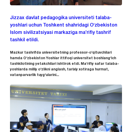
Jizzax davlat pedagogika universiteti talaba-
yoshlari uchun Toshkent shahridagi O‘zbekiston
Islom sivilizatsiyasi markaziga ma’rifiy tashrif
tashkil etildi.
Mazkur tashrifda universitetning professor-o‘qituvchilari
hamda O‘zbekiston Yoshlar ittifoqi universitet boshlang‘ich
tashkilotining yetakchilari ishtirok etdi. Ma’rifiy safar talaba-
yoshlarda milliy o‘zlikni anglash, tarixiy xotiraga hurmat,
vatanparvarlik tuyg‘ularini...