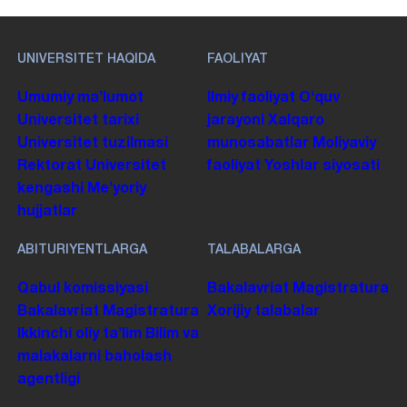
UNIVERSITET HAQIDA
FAOLIYAT
Umumiy maʼlumot
Ilmiy faoliyat
Oʻquv
Universitet tarixi
jarayoni
Xalqaro
Universitet tuzilmasi
munosabatlar
Moliyaviy
Rektorat
Universitet
faoliyat
Yoshlar siyosati
kengashi
Me'yoriy
hujjatlar
ABITURIYENTLARGA
TALABALARGA
Qabul komissiyasi
Bakalavriat
Magistratura
Bakalavriat
Magistratura
Xorijiy talabalar
Ikkinchi oliy taʼlim
Bilim va
malakalarni baholash
agentligi