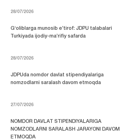
28/07/2026
G‘oliblarga munosib e’tirof: JDPU talabalari
Turkiyada ijodiy-ma’rifiy safarda
28/07/2026
JDPUda nomdor davlat stipendiyalariga
nomzodlarni saralash davom etmoqda
27/07/2026
NOMDOR DAVLAT STIPENDIYALARIGA
NOMZODLARNI SARALASH JARAYONI DAVOM
ETMOQDA