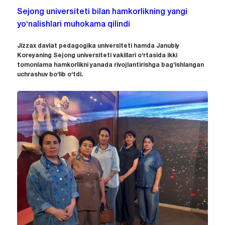
Sejong universiteti bilan hamkorlikning yangi
yo‘nalishlari muhokama qilindi
Jizzax davlat pedagogika universiteti hamda Janubiy
Koreyaning Sejong universiteti vakillari o‘rtasida ikki
tomonlama hamkorlikni yanada rivojlantirishga bag‘ishlangan
uchrashuv bo‘lib o‘tdi.