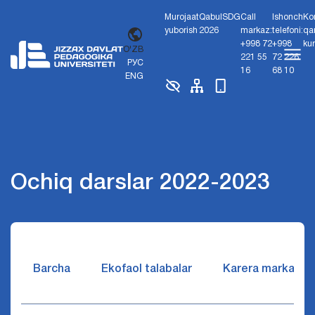
Murojaat
Qabul
SDG
Call
Ishonch
Ko
yuborish
2026
markaz:
telefoni:
qa
+998 72
+998
ku
O'ZB
221 55
72 226
РУС
16
68 10
ENG
Ochiq darslar 2022-2023
Barcha
Ekofaol talabalar
Karera markazi