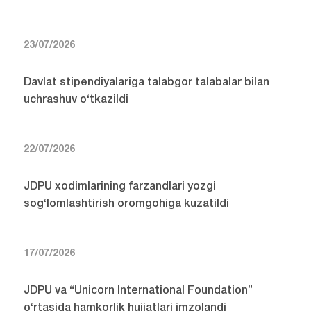
23/07/2026
Davlat stipendiyalariga talabgor talabalar bilan
uchrashuv o‘tkazildi
22/07/2026
JDPU xodimlarining farzandlari yozgi
sog‘lomlashtirish oromgohiga kuzatildi
17/07/2026
JDPU va “Unicorn International Foundation”
o‘rtasida hamkorlik hujjatlari imzolandi