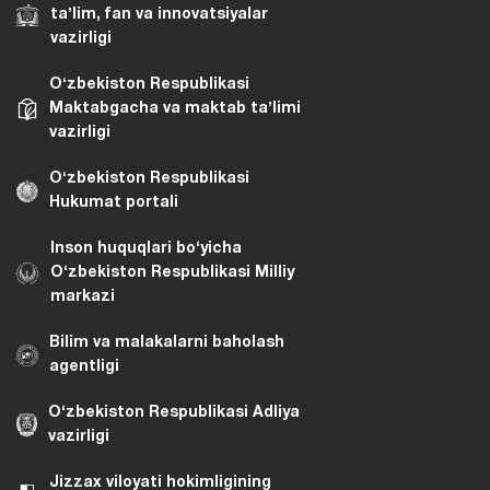
taʼlim, fan va innovatsiyalar
vazirligi
Oʻzbekiston Respublikasi
Maktabgacha va maktab taʼlimi
vazirligi
Oʻzbekiston Respublikasi
Hukumat portali
Inson huquqlari bo‘yicha
O‘zbekiston Respublikasi Milliy
markazi
Bilim va malakalarni baholash
agentligi
O‘zbekiston Respublikasi Adliya
vazirligi
Jizzax viloyati hokimligining