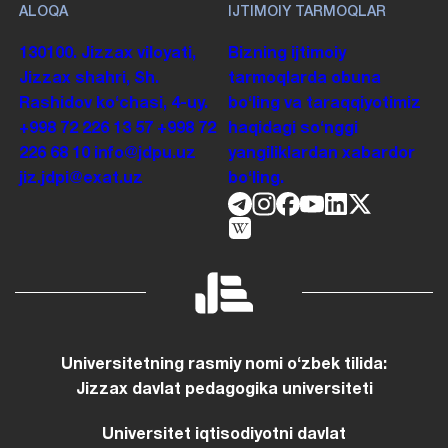
ALOQA
IJTIMOIY TARMOQLAR
130100. Jizzax viloyati,
Bizning ijtimoiy
Jizzax shahri, Sh.
tarmoqlarda obuna
Rashidov koʻchasi, 4-uy.
boʻling va taraqqiyotimiz
+998 72 226 13 57
+998 72
haqidagi soʻnggi
226 68 10
info@jdpu.uz
yangiliklardan xabardor
jiz.jdpi@exat.uz
boʻling.
Universitetning rasmiy nomi oʻzbek tilida:
Jizzax davlat pedagogika universiteti
Universitet iqtisodiyotni davlat