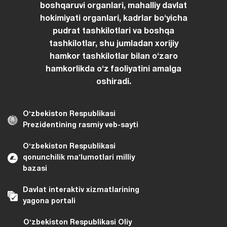
boshqaruvi organlari, mahalliy davlat
hokimiyati organlari, kadrlar boʻyicha
pudrat tashkilotlari va boshqa
tashkilotlar, shu jumladan xorijiy
hamkor tashkilotlar bilan oʻzaro
hamkorlikda oʻz faoliyatini amalga
oshiradi.
Oʻzbekiston Respublikasi
Prezidentining rasmiy veb-sayti
Oʻzbekiston Respublikasi
qonunchilik maʼlumotlari milliy
bazasi
Davlat interaktiv xizmatlarining
yagona portali
Oʻzbekiston Respublikasi Oliy