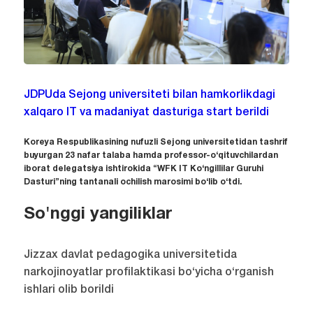
JDPUda Sejong universiteti bilan hamkorlikdagi
xalqaro IT va madaniyat dasturiga start berildi
Koreya Respublikasining nufuzli Sejong universitetidan tashrif
buyurgan 23 nafar talaba hamda professor-o‘qituvchilardan
iborat delegatsiya ishtirokida “WFK IT Ko‘ngillilar Guruhi
Dasturi”ning tantanali ochilish marosimi bo‘lib o‘tdi.
So'nggi yangiliklar
Jizzax davlat pedagogika universitetida
narkojinoyatlar profilaktikasi bo‘yicha o‘rganish
ishlari olib borildi