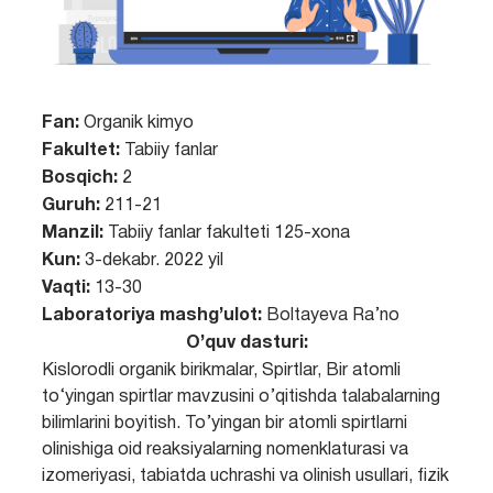
Fan:
Organik kimyo
Fakultet:
Tabiiy fanlar
Bosqich:
2
Guruh:
211-21
Manzil:
Tabiiy fanlar fakulteti 125-xona
Kun:
3-dekabr. 2022 yil
Vaqti:
13-30
Laboratoriya mashg’ulot:
Boltayeva Ra’no
O’quv dasturi:
Kislorodli organik birikmalar, Spirtlar, Bir atomli
to‘yingan spirtlar mavzusini o’qitishda talabalarning
bilimlarini boyitish. To’yingan bir atomli spirtlarni
olinishiga oid reaksiyalarning nomenklaturasi va
izomeriyasi, tabiatda uchrashi va olinish usullari, fizik