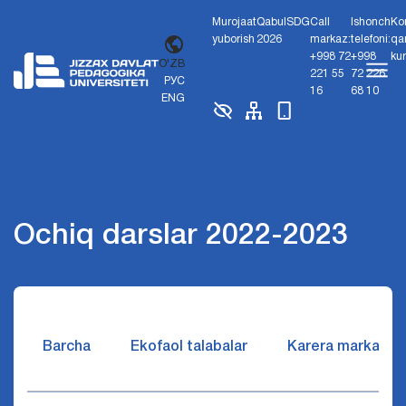
Murojaat
Qabul
SDG
Call
Ishonch
Ko
yuborish
2026
markaz:
telefoni:
qa
+998 72
+998
ku
O'ZB
221 55
72 226
РУС
16
68 10
ENG
Ochiq darslar 2022-2023
Barcha
Ekofaol talabalar
Karera markazi