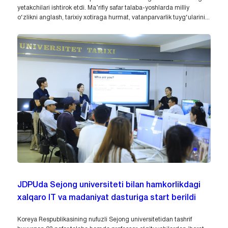
yetakchilari ishtirok etdi. Ma’rifiy safar talaba-yoshlarda milliy
o‘zlikni anglash, tarixiy xotiraga hurmat, vatanparvarlik tuyg‘ularini...
JDPUda Sejong universiteti bilan hamkorlikdagi
xalqaro IT va madaniyat dasturiga start berildi
Koreya Respublikasining nufuzli Sejong universitetidan tashrif