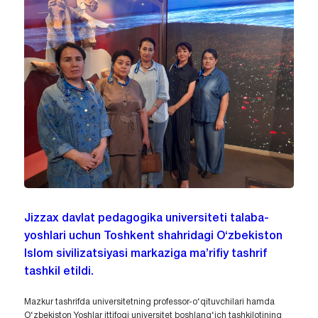
Jizzax davlat pedagogika universiteti talaba-
yoshlari uchun Toshkent shahridagi O‘zbekiston
Islom sivilizatsiyasi markaziga ma’rifiy tashrif
tashkil etildi.
Mazkur tashrifda universitetning professor-o‘qituvchilari hamda
O‘zbekiston Yoshlar ittifoqi universitet boshlang‘ich tashkilotining