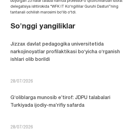
buyurgan 23 nafar talaba hamda professor-o‘qituvchilardan iborat
delegatsiya ishtirokida “WFK IT Ko‘ngillilar Guruhi Dasturi”ning
tantanali ochilish marosimi bo‘lib o‘tdi.
So'nggi yangiliklar
Jizzax davlat pedagogika universitetida
narkojinoyatlar profilaktikasi bo‘yicha o‘rganish
ishlari olib borildi
28/07/2026
G‘oliblarga munosib e’tirof: JDPU talabalari
Turkiyada ijodiy-ma’rifiy safarda
28/07/2026