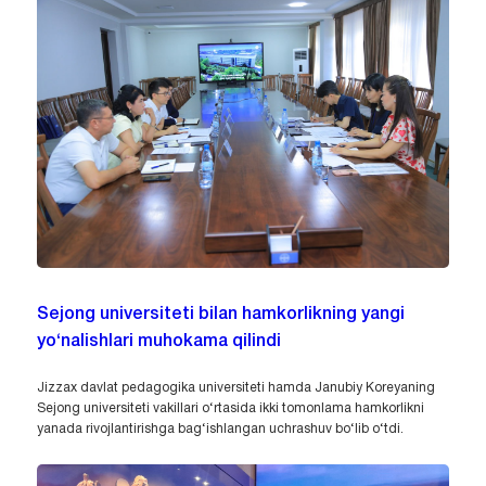
Sejong universiteti bilan hamkorlikning yangi
yo‘nalishlari muhokama qilindi
Jizzax davlat pedagogika universiteti hamda Janubiy Koreyaning
Sejong universiteti vakillari o‘rtasida ikki tomonlama hamkorlikni
yanada rivojlantirishga bag‘ishlangan uchrashuv bo‘lib o‘tdi.