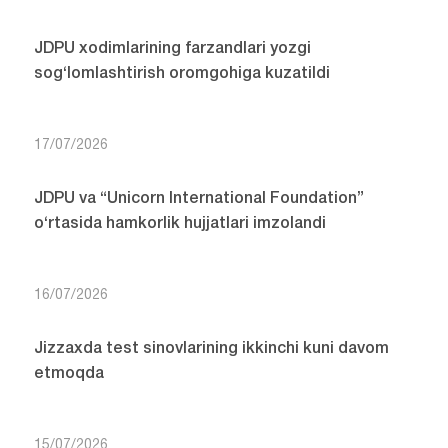
JDPU xodimlarining farzandlari yozgi
sog‘lomlashtirish oromgohiga kuzatildi
17/07/2026
JDPU va “Unicorn International Foundation”
o‘rtasida hamkorlik hujjatlari imzolandi
16/07/2026
Jizzaxda test sinovlarining ikkinchi kuni davom
etmoqda
15/07/2026