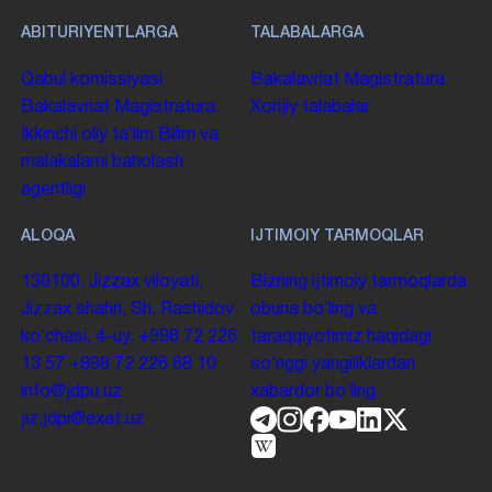
ABITURIYENTLARGA
TALABALARGA
Qabul komissiyasi
Bakalavriat
Magistratura
Bakalavriat
Magistratura
Xorijiy talabalar
Ikkinchi oliy taʼlim
Bilim va
malakalarni baholash
agentligi
ALOQA
IJTIMOIY TARMOQLAR
130100. Jizzax viloyati,
Bizning ijtimoiy tarmoqlarda
Jizzax shahri, Sh. Rashidov
obuna boʻling va
koʻchasi, 4-uy.
+998 72 226
taraqqiyotimiz haqidagi
13 57
+998 72 226 68 10
soʻnggi yangiliklardan
info@jdpu.uz
xabardor boʻling.
jiz.jdpi@exat.uz