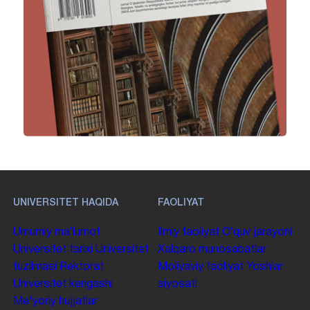
UNIVERSITET HAQIDA
FAOLIYAT
Umumiy maʼlumot
Ilmiy faoliyat
Oʻquv jarayoni
Universitet tarixi
Universitet
Xalqaro munosabatlar
tuzilmasi
Rektorat
Moliyaviy faoliyat
Yoshlar
Universitet kengashi
siyosati
Me'yoriy hujjatlar