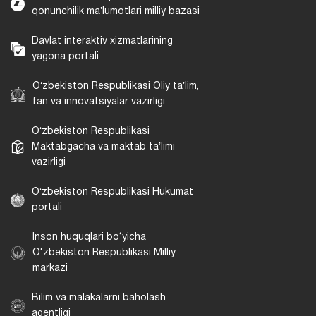
qonunchilik maʼlumotlari milliy bazasi
Davlat interaktiv xizmatlarining
yagona portali
Oʻzbekiston Respublikasi Oliy taʼlim,
fan va innovatsiyalar vazirligi
Oʻzbekiston Respublikasi
Maktabgacha va maktab taʼlimi
vazirligi
Oʻzbekiston Respublikasi Hukumat
portali
Inson huquqlari bo‘yicha
O‘zbekiston Respublikasi Milliy
markazi
Bilim va malakalarni baholash
agentligi