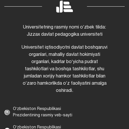
Universitetning rasmiy nomi oʻzbek tilida:
Jizzax davlat pedagogika universiteti
Universitet iqtisodiyotni davlat boshqaruvi
organlari, mahalliy davlat hokimiyati
organlari, kadrlar boʻyicha pudrat
tashkilotlari va boshqa tashkilotlar, shu
jumladan xorijiy hamkor tashkilotlar bilan
oʻzaro hamkorlikda oʻz faoliyatini amalga
oshiradi.
Oʻzbekiston Respublikasi
Prezidentining rasmiy veb-sayti
Oʻzbekiston Respublikasi