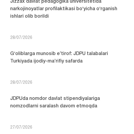
Jizzax davlat pedagogika universitetida
narkojinoyatlar profilaktikasi bo‘yicha o‘rganish
ishlari olib borildi
28/07/2026
G‘oliblarga munosib e’tirof: JDPU talabalari
Turkiyada ijodiy-ma’rifiy safarda
28/07/2026
JDPUda nomdor davlat stipendiyalariga
nomzodlarni saralash davom etmoqda
27/07/2026