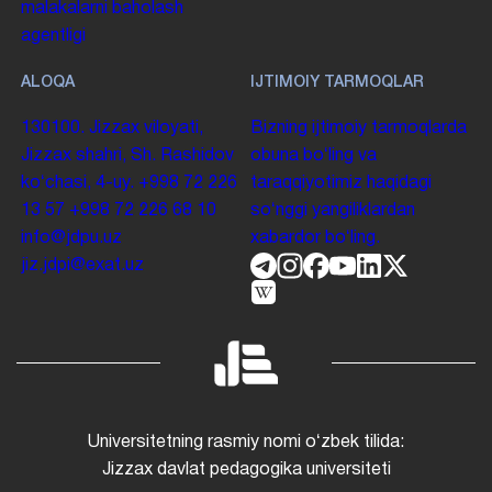
malakalarni baholash
agentligi
ALOQA
IJTIMOIY TARMOQLAR
130100. Jizzax viloyati,
Bizning ijtimoiy tarmoqlarda
Jizzax shahri, Sh. Rashidov
obuna boʻling va
koʻchasi, 4-uy.
+998 72 226
taraqqiyotimiz haqidagi
13 57
+998 72 226 68 10
soʻnggi yangiliklardan
info@jdpu.uz
xabardor boʻling.
jiz.jdpi@exat.uz
Universitetning rasmiy nomi oʻzbek tilida:
Jizzax davlat pedagogika universiteti