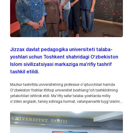
Jizzax davlat pedagogika universiteti talaba-
yoshlari uchun Toshkent shahridagi O‘zbekiston
Islom sivilizatsiyasi markaziga ma’rifiy tashrif
tashkil etildi.
Mazkur tashrifda universitetning professor-o‘qituvchilari hamda
O‘zbekiston Yoshlar ittifoqi universitet boshlang‘ich tashkilotining
yetakchilari ishtirok etdi. Ma’rifiy safar talaba-yoshlarda milliy
o‘zlikni anglash, tarixiy xotiraga hurmat, vatanparvarlik tuyg‘ularini...