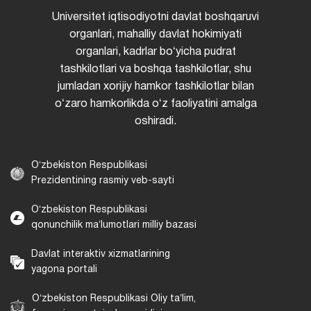
Universitet iqtisodiyotni davlat boshqaruvi
organlari, mahalliy davlat hokimiyati
organlari, kadrlar boʻyicha pudrat
tashkilotlari va boshqa tashkilotlar, shu
jumladan xorijiy hamkor tashkilotlar bilan
oʻzaro hamkorlikda oʻz faoliyatini amalga
oshiradi.
Oʻzbekiston Respublikasi
Prezidentining rasmiy veb-sayti
Oʻzbekiston Respublikasi
qonunchilik maʼlumotlari milliy bazasi
Davlat interaktiv xizmatlarining
yagona portali
Oʻzbekiston Respublikasi Oliy taʼlim,