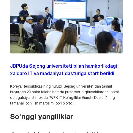
JDPUda Sejong universiteti bilan hamkorlikdagi
xalqaro IT va madaniyat dasturiga start berildi
Koreya Respublikasining nufuzli Sejong universitetidan tashrif
buyurgan 23 nafar talaba hamda professor-o‘qituvchilardan iborat
delegatsiya ishtirokida “WFK IT Ko‘ngillilar Guruhi Dasturi”ning
tantanali ochilish marosimi bo‘lib o‘tdi.
So'nggi yangiliklar