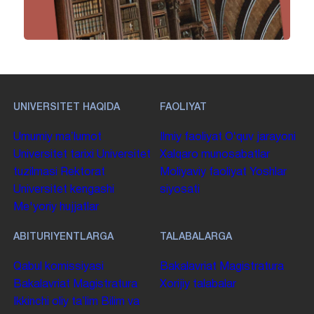
UNIVERSITET HAQIDA
FAOLIYAT
Umumiy maʼlumot
Ilmiy faoliyat
Oʻquv jarayoni
Universitet tarixi
Universitet
Xalqaro munosabatlar
tuzilmasi
Rektorat
Moliyaviy faoliyat
Yoshlar
Universitet kengashi
siyosati
Me'yoriy hujjatlar
ABITURIYENTLARGA
TALABALARGA
Qabul komissiyasi
Bakalavriat
Magistratura
Bakalavriat
Magistratura
Xorijiy talabalar
Ikkinchi oliy taʼlim
Bilim va