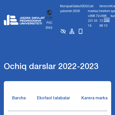
Murojaat
Qabul
SDG
Call
Ishonch
Ko
yuborish
2026
markaz:
telefoni:
qa
+998 72
+998
ku
O'ZB
221 55
72 226
РУС
16
68 10
ENG
Ochiq darslar 2022-2023
Barcha
Ekofaol talabalar
Karera markazi