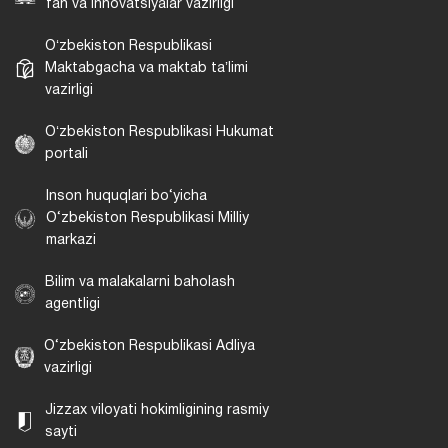
fan va innovatsiyalar vazirligi
Oʻzbekiston Respublikasi
Maktabgacha va maktab taʼlimi
vazirligi
Oʻzbekiston Respublikasi Hukumat
portali
Inson huquqlari bo‘yicha
O‘zbekiston Respublikasi Milliy
markazi
Bilim va malakalarni baholash
agentligi
O‘zbekiston Respublikasi Adliya
vazirligi
Jizzax viloyati hokimligining rasmiy
sayti