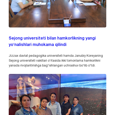
Sejong universiteti bilan hamkorlikning yangi
yo‘nalishlari muhokama qilindi
Jizzax davlat pedagogika universiteti hamda Janubiy Koreyaning
Sejong universiteti vakillari o‘rtasida ikki tomonlama hamkorlikni
yanada rivojlantirishga bag‘ishlangan uchrashuv bo‘lib o‘tdi.