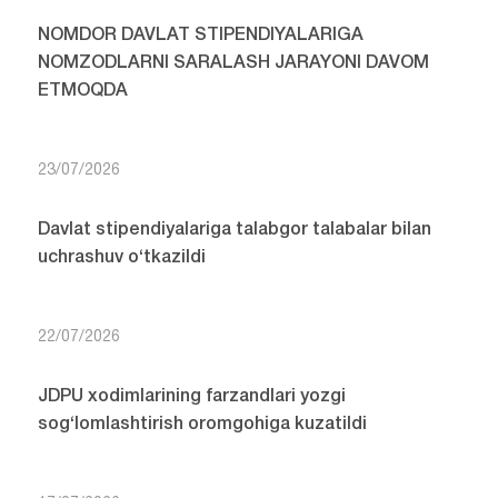
NOMDOR DAVLAT STIPENDIYALARIGA
NOMZODLARNI SARALASH JARAYONI DAVOM
ETMOQDA
23/07/2026
Davlat stipendiyalariga talabgor talabalar bilan
uchrashuv o‘tkazildi
22/07/2026
JDPU xodimlarining farzandlari yozgi
sog‘lomlashtirish oromgohiga kuzatildi