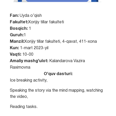
Fan:
Uyda o’qish
Fakultet:
Xorijiy tillar fakulteti
Bosqich:
1
Guruh:
1
Manzil:
Xorijiy tillar fakulteti, 4-qavat, 411-xona
Kun:
1-mart 2023-yil
Vaqti:
10-00
Amaliy mashg’ulot:
Kalandarova Vazira
Raximovna
O’quv dasturi:
Ice breaking activity,
Speaking the story via the mind mapping, watching
the video,
Reading tasks.