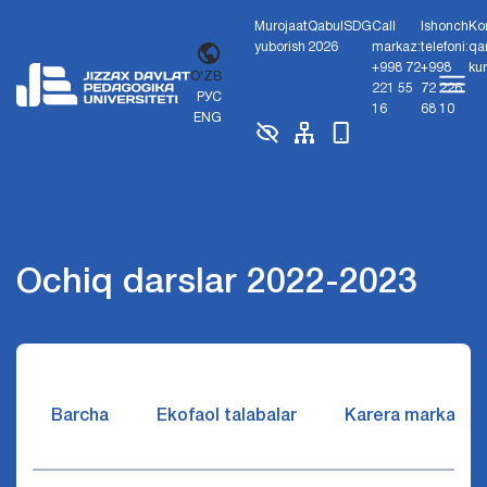
Murojaat
Qabul
SDG
Call
Ishonch
Ko
yuborish
2026
markaz:
telefoni:
qa
+998 72
+998
ku
O'ZB
221 55
72 226
РУС
16
68 10
ENG
Ochiq darslar 2022-2023
Barcha
Ekofaol talabalar
Karera markazi