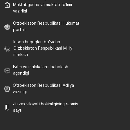
Maktabgacha va maktab taʼlimi
vazirligi
Oʻzbekiston Respublikasi Hukumat
portali
Inson huquqlari bo‘yicha
O‘zbekiston Respublikasi Milliy
markazi
Bilim va malakalarni baholash
agentligi
O‘zbekiston Respublikasi Adliya
vazirligi
Jizzax viloyati hokimligining rasmiy
sayti