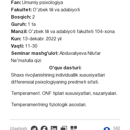
Fan:
Umumiy psixologiya
Fakultet:
O’zbek tili va adabiyoti
Bosqich:
2
Guruh:
1 ta
Manzil:
O’zbek tili va adabiyoti fakulteti 104-xona
Kun:
13-dekabr. 2022 yil
Vaqti:
11-30
Seminar mashg’ulot:
Abduvaliyeva Nilufar
Ne’matulla qizi
O’quv dasturi:
Shaxs rivojlanishining individuallik xususiyatlari
differensial psixologiyaning predmeti sifati.
Temperament. ONF tiplari xususiyatlari, nazariyalari.
Temperamentning fiziologik asoslari.
582
Ulashish: