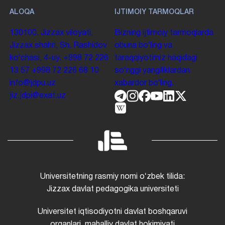
ALOQA
IJTIMOIY TARMOQLAR
130100. Jizzax viloyati,
Bizning ijtimoiy tarmoqlarda
Jizzax shahri, Sh. Rashidov
obuna boʻling va
koʻchasi, 4-uy.
+998 72 226
taraqqiyotimiz haqidagi
13 57
+998 72 226 68 10
soʻnggi yangiliklardan
info@jdpu.uz
xabardor boʻling.
jiz.jdpi@exat.uz
Universitetning rasmiy nomi oʻzbek tilida:
Jizzax davlat pedagogika universiteti
Universitet iqtisodiyotni davlat boshqaruvi
organlari, mahalliy davlat hokimiyati