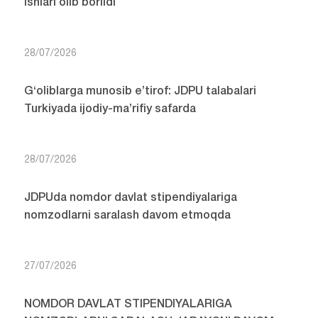
ishlari olib borildi
28/07/2026
G‘oliblarga munosib e’tirof: JDPU talabalari
Turkiyada ijodiy-ma’rifiy safarda
28/07/2026
JDPUda nomdor davlat stipendiyalariga
nomzodlarni saralash davom etmoqda
27/07/2026
NOMDOR DAVLAT STIPENDIYALARIGA