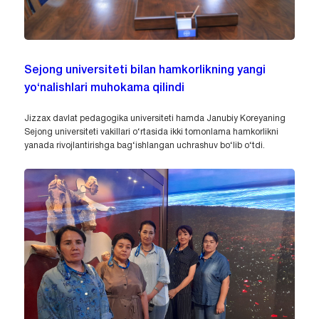
Sejong universiteti bilan hamkorlikning yangi
yo‘nalishlari muhokama qilindi
Jizzax davlat pedagogika universiteti hamda Janubiy Koreyaning
Sejong universiteti vakillari o‘rtasida ikki tomonlama hamkorlikni
yanada rivojlantirishga bag‘ishlangan uchrashuv bo‘lib o‘tdi.