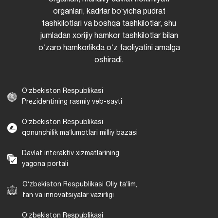
organlari, kadrlar boʻyicha pudrat
tashkilotlari va boshqa tashkilotlar, shu
jumladan xorijiy hamkor tashkilotlar bilan
oʻzaro hamkorlikda oʻz faoliyatini amalga
oshiradi.
Oʻzbekiston Respublikasi
Prezidentining rasmiy veb-sayti
Oʻzbekiston Respublikasi
qonunchilik maʼlumotlari milliy bazasi
Davlat interaktiv xizmatlarining
yagona portali
Oʻzbekiston Respublikasi Oliy taʼlim,
fan va innovatsiyalar vazirligi
Oʻzbekiston Respublikasi