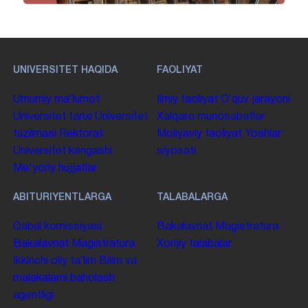
UNIVERSITET HAQIDA
FAOLIYAT
Umumiy maʼlumot
Ilmiy faoliyat
Oʻquv jarayoni
Universitet tarixi
Universitet
Xalqaro munosabatlar
tuzilmasi
Rektorat
Moliyaviy faoliyat
Yoshlar
Universitet kengashi
siyosati
Me'yoriy hujjatlar
ABITURIYENTLARGA
TALABALARGA
Qabul komissiyasi
Bakalavriat
Magistratura
Bakalavriat
Magistratura
Xorijiy talabalar
Ikkinchi oliy taʼlim
Bilim va
malakalarni baholash
agentligi