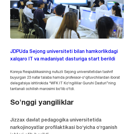
JDPUda Sejong universiteti bilan hamkorlikdagi
xalqaro IT va madaniyat dasturiga start berildi
Koreya Respublikasining nufuzli Sejong universitetidan tashrif
buyurgan 23 nafar talaba hamda professor-o‘qituvchilardan iborat
delegatsiya ishtirokida “WFK IT Ko‘ngillilar Guruhi Dasturi”ning
tantanali ochilish marosimi bo‘lib o‘tdi.
So'nggi yangiliklar
Jizzax davlat pedagogika universitetida
narkojinoyatlar profilaktikasi bo‘yicha o‘rganish