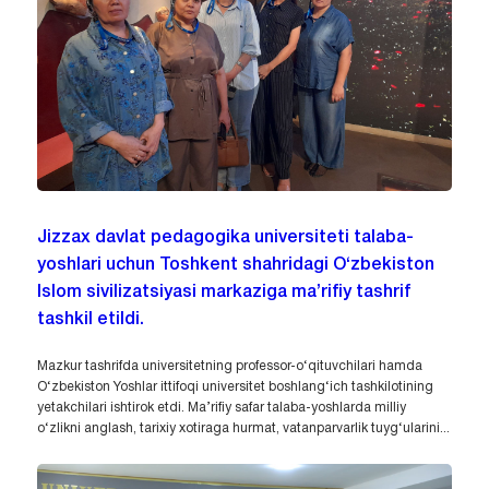
Jizzax davlat pedagogika universiteti talaba-
yoshlari uchun Toshkent shahridagi O‘zbekiston
Islom sivilizatsiyasi markaziga ma’rifiy tashrif
tashkil etildi.
Mazkur tashrifda universitetning professor-o‘qituvchilari hamda
O‘zbekiston Yoshlar ittifoqi universitet boshlang‘ich tashkilotining
yetakchilari ishtirok etdi. Ma’rifiy safar talaba-yoshlarda milliy
o‘zlikni anglash, tarixiy xotiraga hurmat, vatanparvarlik tuyg‘ularini...