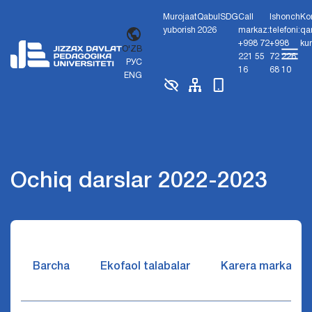
Murojaat
Qabul
SDG
Call
Ishonch
Ko
yuborish
2026
markaz:
telefoni:
qa
+998 72
+998
ku
O'ZB
221 55
72 226
РУС
16
68 10
ENG
Ochiq darslar 2022-2023
Barcha
Ekofaol talabalar
Karera markazi