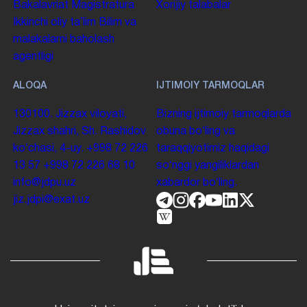
Bakalavriat
Magistratura
Xorijiy talabalar
Ikkinchi oliy taʼlim
Bilim va
malakalarni baholash
agentligi
ALOQA
IJTIMOIY TARMOQLAR
130100. Jizzax viloyati,
Bizning ijtimoiy tarmoqlarda
Jizzax shahri, Sh. Rashidov
obuna boʻling va
koʻchasi, 4-uy.
+998 72 226
taraqqiyotimiz haqidagi
13 57
+998 72 226 68 10
soʻnggi yangiliklardan
info@jdpu.uz
xabardor boʻling.
jiz.jdpi@exat.uz