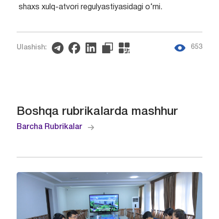
shaxs xulq-atvori rеgulyastiyasidagi o‘rni.
653
Ulashish:
Boshqa rubrikalarda mashhur
Barcha Rubrikalar