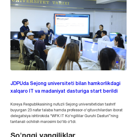
JDPUda Sejong universiteti bilan hamkorlikdagi
xalqaro IT va madaniyat dasturiga start berildi
Koreya Respublikasining nufuzli Sejong universitetidan tashrif
buyurgan 23 nafar talaba hamda professor-o‘qituvchilardan iborat
delegatsiya ishtirokida “WFK IT Ko‘ngillilar Guruhi Dasturi”ning
tantanali ochilish marosimi bo‘lib o‘tdi.
So'nggi yangiliklar