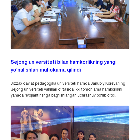
Sejong universiteti bilan hamkorlikning yangi
yo‘nalishlari muhokama qilindi
Jizzax davlat pedagogika universiteti hamda Janubiy Koreyaning
Sejong universiteti vakillari o‘rtasida ikki tomonlama hamkorlikni
yanada rivojlantirishga bag‘ishlangan uchrashuv bo‘lib o‘tdi.