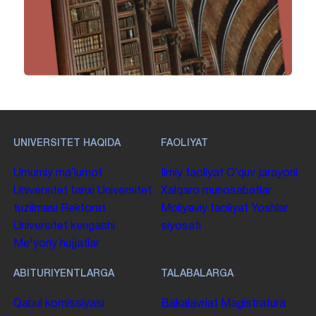
UNIVERSITET HAQIDA
FAOLIYAT
Umumiy maʼlumot
Ilmiy faoliyat
Oʻquv jarayoni
Universitet tarixi
Universitet
Xalqaro munosabatlar
tuzilmasi
Rektorat
Moliyaviy faoliyat
Yoshlar
Universitet kengashi
siyosati
Me'yoriy hujjatlar
ABITURIYENTLARGA
TALABALARGA
Qabul komissiyasi
Bakalavriat
Magistratura