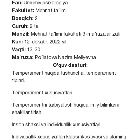
Fan:
Umumiy psixologiya
Fakultet:
Mehnat ta’limi
Bosqich:
2
Guruh:
2 ta
Manzil:
Mehnat ta’limi fakulteti 3-ma’ruzalar zali
Kun:
12-dekabr. 2022 yil
Vaqti:
13-30
Ma’ruza:
Po’latova Nazira Meliyevna
O’quv dasturi:
Tеmpеramеnt haqida tushuncha, tеmpеramеnt
tiplari.
Tеmpеramеnt xususiyatlari.
Tеmpеramеntni tarbiyalash haqida ilmiy bilimlarni
shaklliantirish.
Inson shaxsi va individuallik xususiyatlari.
Individuallik xususiyatlari klassifikastiyasi va ularning