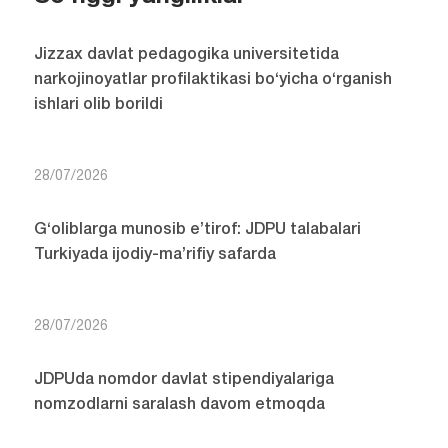
Jizzax davlat pedagogika universitetida
narkojinoyatlar profilaktikasi bo‘yicha o‘rganish
ishlari olib borildi
28/07/2026
G‘oliblarga munosib e’tirof: JDPU talabalari
Turkiyada ijodiy-ma’rifiy safarda
28/07/2026
JDPUda nomdor davlat stipendiyalariga
nomzodlarni saralash davom etmoqda