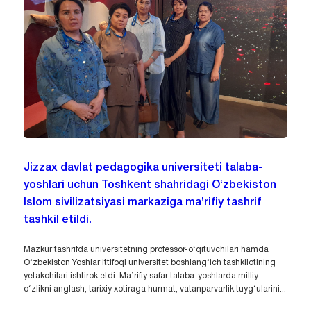
Jizzax davlat pedagogika universiteti talaba-
yoshlari uchun Toshkent shahridagi O‘zbekiston
Islom sivilizatsiyasi markaziga ma’rifiy tashrif
tashkil etildi.
Mazkur tashrifda universitetning professor-o‘qituvchilari hamda
O‘zbekiston Yoshlar ittifoqi universitet boshlang‘ich tashkilotining
yetakchilari ishtirok etdi. Ma’rifiy safar talaba-yoshlarda milliy
o‘zlikni anglash, tarixiy xotiraga hurmat, vatanparvarlik tuyg‘ularini...