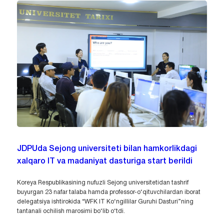
JDPUda Sejong universiteti bilan hamkorlikdagi
xalqaro IT va madaniyat dasturiga start berildi
Koreya Respublikasining nufuzli Sejong universitetidan tashrif
buyurgan 23 nafar talaba hamda professor-o‘qituvchilardan iborat
delegatsiya ishtirokida “WFK IT Ko‘ngillilar Guruhi Dasturi”ning
tantanali ochilish marosimi bo‘lib o‘tdi.