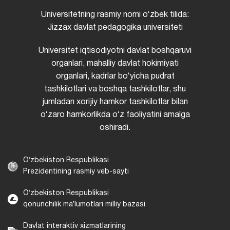
Universitetning rasmiy nomi oʻzbek tilida:
Jizzax davlat pedagogika universiteti
Universitet iqtisodiyotni davlat boshqaruvi
organlari, mahalliy davlat hokimiyati
organlari, kadrlar boʻyicha pudrat
tashkilotlari va boshqa tashkilotlar, shu
jumladan xorijiy hamkor tashkilotlar bilan
oʻzaro hamkorlikda oʻz faoliyatini amalga
oshiradi.
Oʻzbekiston Respublikasi
Prezidentining rasmiy veb-sayti
Oʻzbekiston Respublikasi
qonunchilik maʼlumotlari milliy bazasi
Davlat interaktiv xizmatlarining