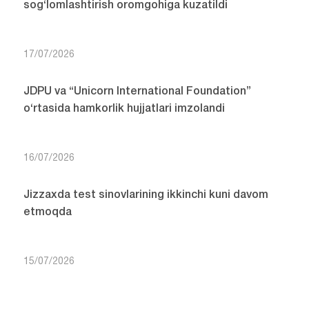
sog‘lomlashtirish oromgohiga kuzatildi
17/07/2026
JDPU va “Unicorn International Foundation”
o‘rtasida hamkorlik hujjatlari imzolandi
16/07/2026
Jizzaxda test sinovlarining ikkinchi kuni davom
etmoqda
15/07/2026