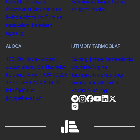
Qabul komissiyasi
Bakalavriat
Magistratura
Bakalavriat
Magistratura
Xorijiy talabalar
Ikkinchi oliy taʼlim
Bilim va
malakalarni baholash
agentligi
ALOQA
IJTIMOIY TARMOQLAR
130100. Jizzax viloyati,
Bizning ijtimoiy tarmoqlarda
Jizzax shahri, Sh. Rashidov
obuna boʻling va
koʻchasi, 4-uy.
+998 72 226
taraqqiyotimiz haqidagi
13 57
+998 72 226 68 10
soʻnggi yangiliklardan
info@jdpu.uz
xabardor boʻling.
jiz.jdpi@exat.uz