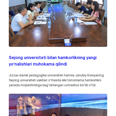
Sejong universiteti bilan hamkorlikning yangi
yo‘nalishlari muhokama qilindi
Jizzax davlat pedagogika universiteti hamda Janubiy Koreyaning
Sejong universiteti vakillari o‘rtasida ikki tomonlama hamkorlikni
yanada rivojlantirishga bag‘ishlangan uchrashuv bo‘lib o‘tdi.