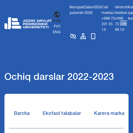
Murojaat
Qabul
SDG
Call
Ishonch
Ko
yuborish
2026
markaz:
telefoni:
qa
+998 72
+998
ku
O'ZB
221 55
72 226
РУС
16
68 10
ENG
Ochiq darslar 2022-2023
Barcha
Ekofaol talabalar
Karera markazi