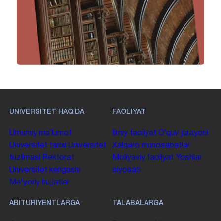
UNIVERSITET HAQIDA
FAOLIYAT
Umumiy maʼlumot
Ilmiy faoliyat
Oʻquv jarayoni
Universitet tarixi
Universitet
Xalqaro munosabatlar
tuzilmasi
Rektorat
Moliyaviy faoliyat
Yoshlar
Universitet kengashi
siyosati
Me'yoriy hujjatlar
ABITURIYENTLARGA
TALABALARGA