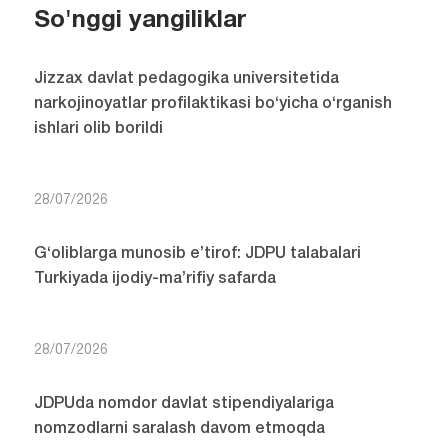
So'nggi yangiliklar
Jizzax davlat pedagogika universitetida
narkojinoyatlar profilaktikasi bo‘yicha o‘rganish
ishlari olib borildi
28/07/2026
G‘oliblarga munosib e’tirof: JDPU talabalari
Turkiyada ijodiy-ma’rifiy safarda
28/07/2026
JDPUda nomdor davlat stipendiyalariga
nomzodlarni saralash davom etmoqda