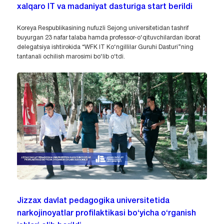
xalqaro IT va madaniyat dasturiga start berildi
Koreya Respublikasining nufuzli Sejong universitetidan tashrif
buyurgan 23 nafar talaba hamda professor-o‘qituvchilardan iborat
delegatsiya ishtirokida “WFK IT Ko‘ngillilar Guruhi Dasturi”ning
tantanali ochilish marosimi bo‘lib o‘tdi.
Jizzax davlat pedagogika universitetida
narkojinoyatlar profilaktikasi bo‘yicha o‘rganish