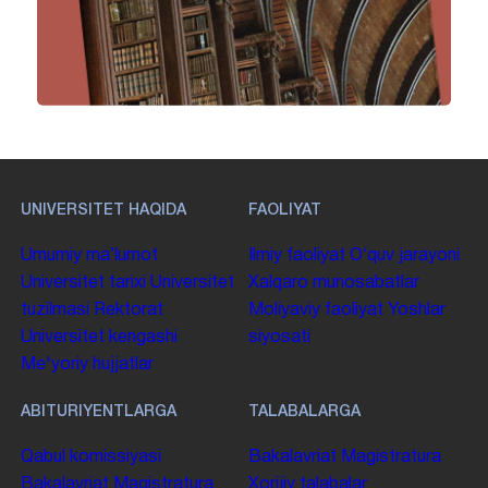
UNIVERSITET HAQIDA
FAOLIYAT
Umumiy maʼlumot
Ilmiy faoliyat
Oʻquv jarayoni
Universitet tarixi
Universitet
Xalqaro munosabatlar
tuzilmasi
Rektorat
Moliyaviy faoliyat
Yoshlar
Universitet kengashi
siyosati
Me'yoriy hujjatlar
ABITURIYENTLARGA
TALABALARGA
Qabul komissiyasi
Bakalavriat
Magistratura
Bakalavriat
Magistratura
Xorijiy talabalar