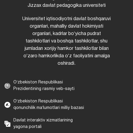
Jizzax davlat pedagogika universiteti
Universitet iqtisodiyotni davlat boshqaruvi
organlari, mahalliy davlat hokimiyati
organlari, kadrlar boʻyicha pudrat
tashkilotlari va boshqa tashkilotlar, shu
jumladan xorijiy hamkor tashkilotlar bilan
oʻzaro hamkorlikda oʻz faoliyatini amalga
oshiradi.
Oʻzbekiston Respublikasi
Prezidentining rasmiy veb-sayti
Oʻzbekiston Respublikasi
qonunchilik maʼlumotlari milliy bazasi
Davlat interaktiv xizmatlarining
yagona portali