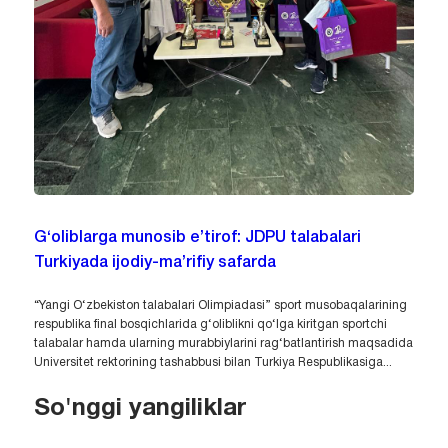
G‘oliblarga munosib e’tirof: JDPU talabalari
Turkiyada ijodiy-ma’rifiy safarda
“Yangi O‘zbekiston talabalari Olimpiadasi” sport musobaqalarining
respublika final bosqichlarida g‘oliblikni qo‘lga kiritgan sportchi
talabalar hamda ularning murabbiylarini rag‘batlantirish maqsadida
Universitet rektorining tashabbusi bilan Turkiya Respublikasiga...
So'nggi yangiliklar