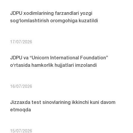
JDPU xodimlarining farzandlari yozgi
sog‘lomlashtirish oromgohiga kuzatildi
17/07/2026
JDPU va “Unicorn International Foundation”
o‘rtasida hamkorlik hujjatlari imzolandi
16/07/2026
Jizzaxda test sinovlarining ikkinchi kuni davom
etmoqda
15/07/2026