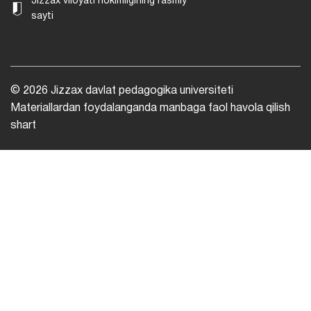
Jizzax viloyati hokimligining rasmiy
sayti
© 2026 Jizzax davlat pedagogika universiteti
Materiallardan foydalanganda manbaga faol havola qilish
shart