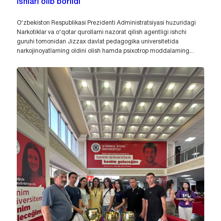
ishlari olib borildi
O‘zbekiston Respublikasi Prezidenti Administratsiyasi huzuridagi
Narkotiklar va o‘qotar qurollarni nazorat qilish agentligi ishchi
guruhi tomonidan Jizzax davlat pedagogika universitetida
narkojinoyatlarning oldini olish hamda psixotrop moddalarning...