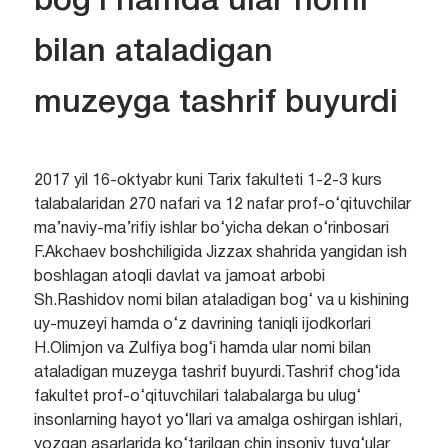
bog‘i hamda ular nomi
bilan ataladigan
muzeyga tashrif buyurdi
2017 yil 16-oktyabr kuni Tarix fakulteti 1-2-3 kurs
talabalaridan 270 nafari va 12 nafar prof-o‘qituvchilar
ma’naviy-ma’rifiy ishlar bo‘yicha dekan o‘rinbosari
F.Akchaev boshchiligida Jizzax shahrida yangidan ish
boshlagan atoqli davlat va jamoat arbobi
Sh.Rashidov nomi bilan ataladigan bog‘ va u kishining
uy-muzeyi hamda o‘z davrining taniqli ijodkorlari
H.Olimjon va Zulfiya bog‘i hamda ular nomi bilan
ataladigan muzeyga tashrif buyurdi.
Tashrif chog‘ida
fakultet prof-o‘qituvchilari talabalarga bu ulug‘
insonlarning hayot yo‘llari va amalga oshirgan ishlari,
yozgan asarlarida ko‘tarilgan chin insoniy tuyg‘ular