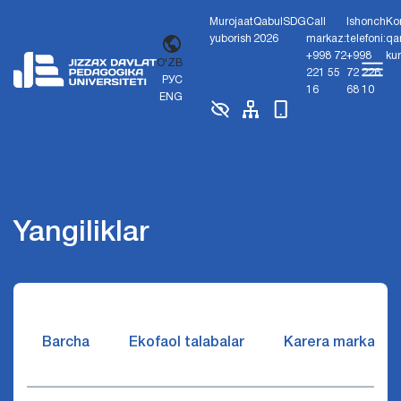
Murojaat
Qabul
SDG
Call
Ishonch
Ko
yuborish
2026
markaz:
telefoni:
qa
+998 72
+998
ku
O'ZB
221 55
72 226
РУС
16
68 10
ENG
Yangiliklar
Barcha
Ekofaol talabalar
Karera markazi