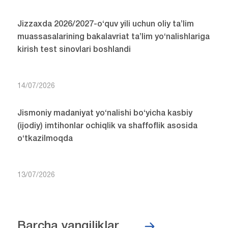
Jizzaxda 2026/2027-o‘quv yili uchun oliy ta’lim
muassasalarining bakalavriat ta’lim yo‘nalishlariga
kirish test sinovlari boshlandi
14/07/2026
Jismoniy madaniyat yo‘nalishi bo‘yicha kasbiy
(ijodiy) imtihonlar ochiqlik va shaffoflik asosida
o‘tkazilmoqda
13/07/2026
Barcha yangiliklar