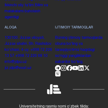
Ikkinchi oliy taʼlim
Bilim va
malakalarni baholash
agentligi
ALOQA
IJTIMOIY TARMOQLAR
130100. Jizzax viloyati,
Bizning ijtimoiy tarmoqlarda
Jizzax shahri, Sh. Rashidov
obuna boʻling va
koʻchasi, 4-uy.
+998 72 226
taraqqiyotimiz haqidagi
13 57
+998 72 226 68 10
soʻnggi yangiliklardan
info@jdpu.uz
xabardor boʻling.
jiz.jdpi@exat.uz
Universitetning rasmiy nomi oʻzbek tilida: