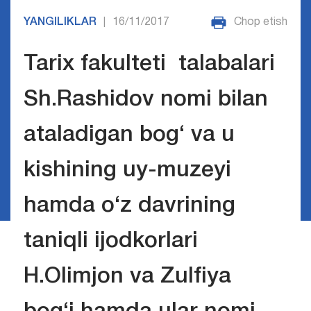
YANGILIKLAR
16/11/2017
Chop etish
|
Tarix fakulteti talabalari
Sh.Rashidov nomi bilan
ataladigan bog‘ va u
kishining uy-muzeyi
hamda o‘z davrining
taniqli ijodkorlari
H.Olimjon va Zulfiya