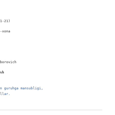
1-21)

-xona

borovich

ash
an guruhga mansubligi,
illar.