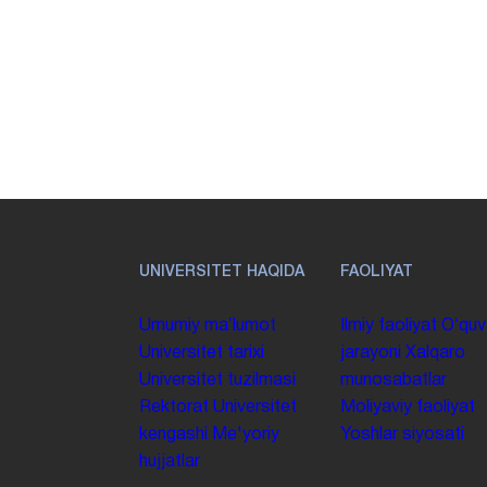
UNIVERSITET HAQIDA
FAOLIYAT
Umumiy maʼlumot
Ilmiy faoliyat
Oʻquv
Universitet tarixi
jarayoni
Xalqaro
Universitet tuzilmasi
munosabatlar
Rektorat
Universitet
Moliyaviy faoliyat
kengashi
Me'yoriy
Yoshlar siyosati
hujjatlar