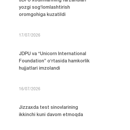
JDPU xodimlarining farzandlari
yozgi sog‘lomlashtirish
oromgohiga kuzatildi
17/07/2026
JDPU va “Unicorn International
Foundation” o‘rtasida hamkorlik
hujjatlari imzolandi
16/07/2026
Jizzaxda test sinovlarining
ikkinchi kuni davom etmoqda