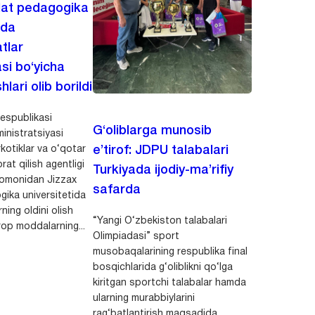
lat pedagogika
ida
tlar
asi bo‘yicha
hlari olib borildi
espublikasi
G‘oliblarga munosib
inistratsiyasi
kotiklar va o‘qotar
e’tirof: JDPU talabalari
rat qilish agentligi
Turkiyada ijodiy-ma’rifiy
 tomonidan Jizzax
safarda
gika universitetida
ning oldini olish
“Yangi O‘zbekiston talabalari
op moddalarning...
Olimpiadasi” sport
musobaqalarining respublika final
bosqichlarida g‘oliblikni qo‘lga
kiritgan sportchi talabalar hamda
ularning murabbiylarini
rag‘batlantirish maqsadida