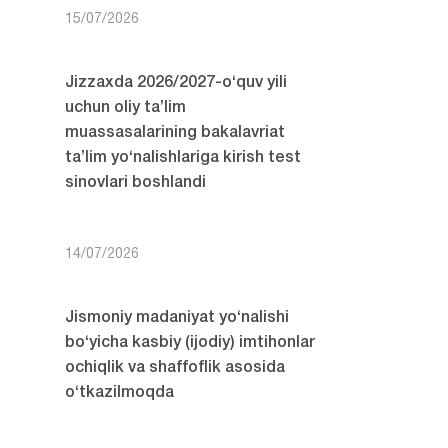
15/07/2026
Jizzaxda 2026/2027-o‘quv yili
uchun oliy ta’lim
muassasalarining bakalavriat
ta’lim yo‘nalishlariga kirish test
sinovlari boshlandi
14/07/2026
Jismoniy madaniyat yo‘nalishi
bo‘yicha kasbiy (ijodiy) imtihonlar
ochiqlik va shaffoflik asosida
o‘tkazilmoqda