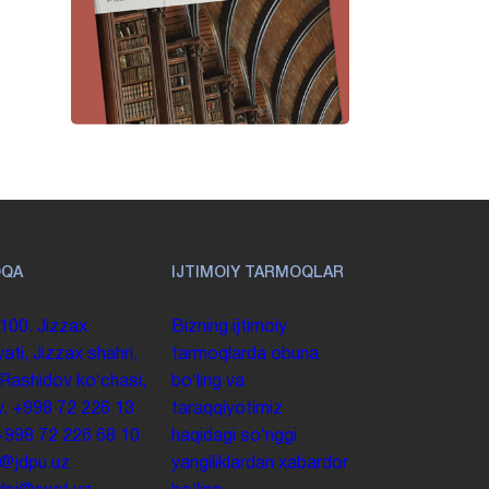
OQA
IJTIMOIY TARMOQLAR
100. Jizzax
Bizning ijtimoiy
yati, Jizzax shahri,
tarmoqlarda obuna
 Rashidov koʻchasi,
boʻling va
y.
+998 72 226 13
taraqqiyotimiz
+998 72 226 68 10
haqidagi soʻnggi
o@jdpu.uz
yangiliklardan xabardor