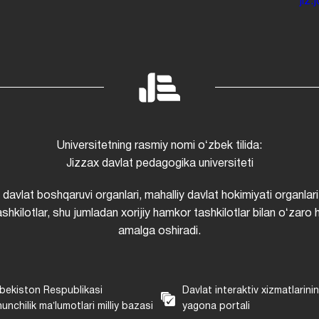
jiz
Universitetning rasmiy nomi oʻzbek tilida:
Jizzax davlat pedagogika universiteti
i davlat boshqaruvi organlari, mahalliy davlat hokimiyati organlari
shkilotlar, shu jumladan xorijiy hamkor tashkilotlar bilan oʻzaro 
amalga oshiradi.
bekiston Respublikasi
Davlat interaktiv xizmatlarini
unchilik maʼlumotlari milliy bazasi
yagona portali