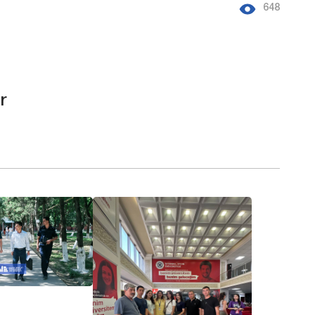
648
r