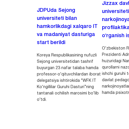
Jizzax dav
JDPUda Sejong
universitet
universiteti bilan
narkojinoya
hamkorlikdagi xalqaro IT
profilaktik
va madaniyat dasturiga
o‘rganish is
start berildi
O‘zbekiston R
Prezidenti Adm
Koreya Respublikasining nufuzli
huzuridagi Nar
Sejong universitetidan tashrif
qurollarni nazo
buyurgan 23 nafar talaba hamda
ishchi guruhi
professor-o‘qituvchilardan iborat
davlat pedago
delegatsiya ishtirokida “WFK IT
narkojinoyatlar
Ko‘ngillilar Guruhi Dasturi”ning
hamda psixotr
tantanali ochilish marosimi bo‘lib
o‘tdi.