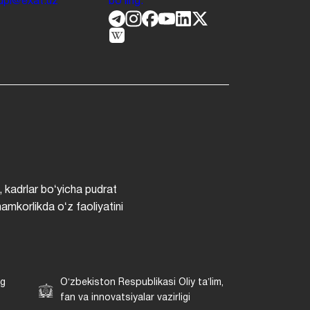
.jdpi@exat.uz
boʻling.
, kadrlar boʻyicha pudrat
hamkorlikda oʻz faoliyatini
ng
Oʻzbekiston Respublikasi Oliy taʼlim,
fan va innovatsiyalar vazirligi