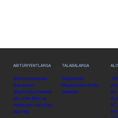
ABITURIYENTLARGA
TALABALARGA
AL
Qabul komissiyasi
Bakalavriat
130
Bakalavriat
Magistratura
Xorijiy
vilo
Magistratura
Ikkinchi
talabalar
Sh.
oliy taʼlim
Bilim va
4-u
malakalarni baholash
57
agentligi
inf