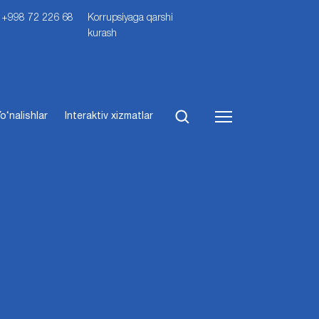
i: +998 72 226 68
Korrupsiyaga qarshi
kurash
o‘nalishlar
Interaktiv xizmatlar