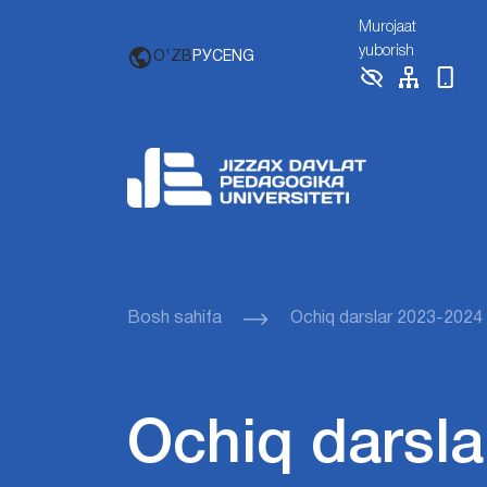
Murojaat
yuborish
O'ZB
РУС
ENG
Bosh sahifa
Ochiq darslar 2023-2024
Ochiq darsla