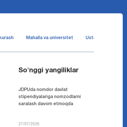
 kurash
Mahalla va universitet
Ustozlar suhbatin 
So'nggi yangiliklar
JDPUda nomdor davlat
stipendiyalariga nomzodlarni
saralash davom etmoqda
27/07/2026