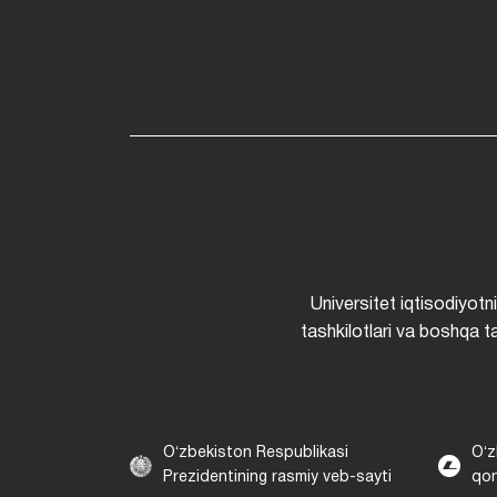
Universitet iqtisodiyotn
tashkilotlari va boshqa ta
Oʻzbekiston Respublikasi
Oʻz
Prezidentining rasmiy veb-sayti
qon