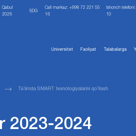
Qabul
Call markaz: +998 72 221 55
Ishonch telefon
SDG
2026
16
10
Universitet
Faoliyat
Talabalarga
Y
Ta`limda SMART texnologiyalarini qo`llash
r 2023-2024