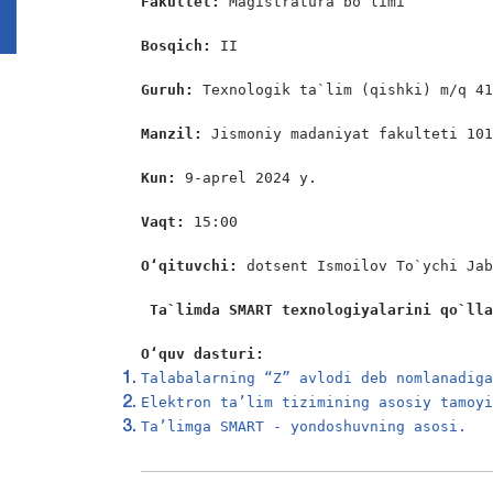
Fakultet: 
Magistratura bo`limi

Bosqich: 
II

Guruh: 
Texnologik ta`lim (qishki) m/q 41
Manzil: 
Jismoniy madaniyat fakulteti 101
Kun: 
9-aprel 2024 y.

Vaqt: 
15:00

O‘qituvchi: 
dotsent Ismoilov To`ychi Jab
Ta`limda
SMART texnologiyalarini qo`ll
O‘quv dasturi:
Talabalarning “Z” avlodi deb nomlanadig
Elektron ta’lim tizimining asosiy tamoy
Ta’limga SMART - yondoshuvning asosi.