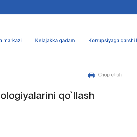
a markazi
Kelajakka qadam
Korrupsiyaga qarshi
Chop etish
logiyalarini qo`llash