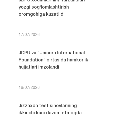
JDPU xodimlarining farzandlari
yozgi sog‘lomlashtirish
oromgohiga kuzatildi
17/07/2026
JDPU va “Unicorn International
Foundation” o‘rtasida hamkorlik
hujjatlari imzolandi
16/07/2026
Jizzaxda test sinovlarining
ikkinchi kuni davom etmoqda