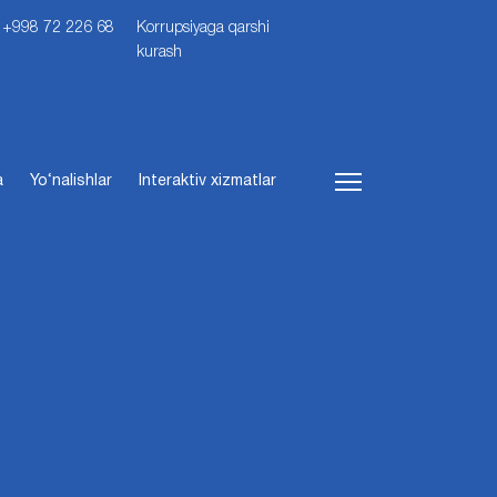
i: +998 72 226 68
Korrupsiyaga qarshi
kurash
a
Yo‘nalishlar
Interaktiv xizmatlar