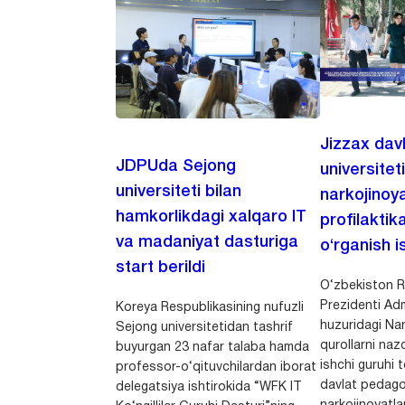
Jizzax dav
JDPUda Sejong
universitet
universiteti bilan
narkojinoya
hamkorlikdagi xalqaro IT
profilaktik
va madaniyat dasturiga
o‘rganish is
start berildi
O‘zbekiston R
Prezidenti Adm
Koreya Respublikasining nufuzli
huzuridagi Nar
Sejong universitetidan tashrif
qurollarni nazo
buyurgan 23 nafar talaba hamda
ishchi guruhi
professor-o‘qituvchilardan iborat
davlat pedago
delegatsiya ishtirokida “WFK IT