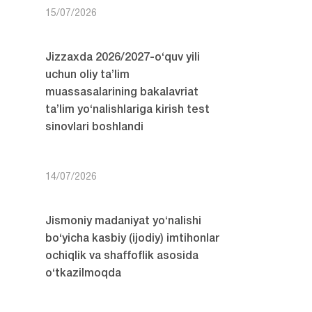
15/07/2026
Jizzaxda 2026/2027-o‘quv yili
uchun oliy ta’lim
muassasalarining bakalavriat
ta’lim yo‘nalishlariga kirish test
sinovlari boshlandi
14/07/2026
Jismoniy madaniyat yo‘nalishi
bo‘yicha kasbiy (ijodiy) imtihonlar
ochiqlik va shaffoflik asosida
o‘tkazilmoqda