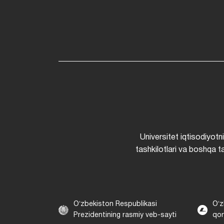
Universitet iqtisodiyotn
tashkilotlari va boshqa ta
Oʻzbekiston Respublikasi
Oʻz
Prezidentining rasmiy veb-sayti
qon