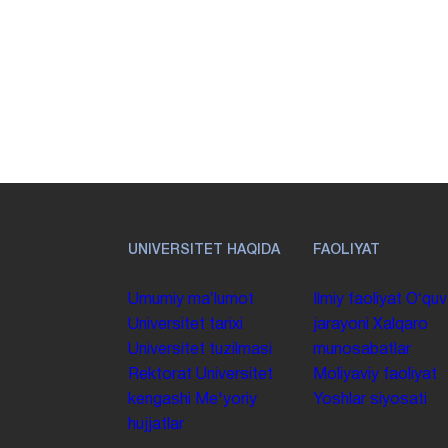
UNIVERSITET HAQIDA
FAOLIYAT
Umumiy maʼlumot
Ilmiy faoliyat
Oʻquv
Universitet tarixi
jarayoni
Xalqaro
Universitet tuzilmasi
munosabatlar
Rektorat
Universitet
Moliyaviy faoliyat
kengashi
Me'yoriy
Yoshlar siyosati
hujjatlar