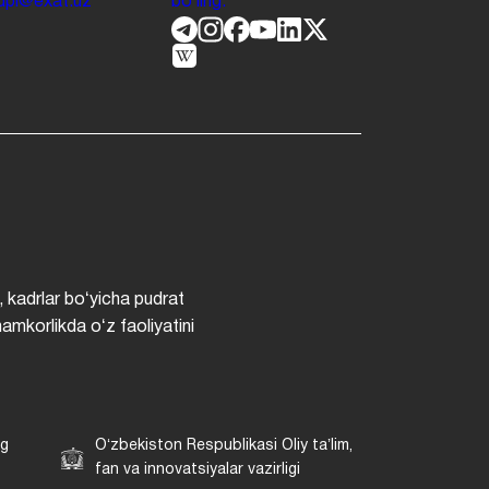
.jdpi@exat.uz
boʻling.
, kadrlar boʻyicha pudrat
hamkorlikda oʻz faoliyatini
ng
Oʻzbekiston Respublikasi Oliy taʼlim,
fan va innovatsiyalar vazirligi