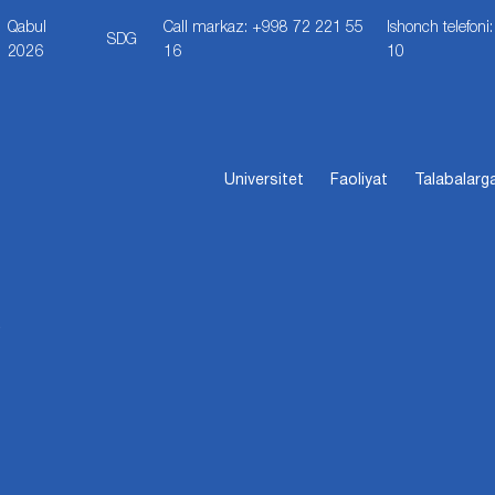
Qabul
Call markaz: +998 72 221 55
Ishonch telefon
SDG
2026
16
10
Universitet
Faoliyat
Talabalarg
…