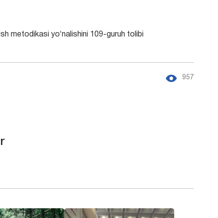
sh metodikasi yoʻnalishini 109-guruh tolibi
957
r