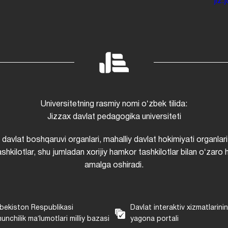
jiz
Universitetning rasmiy nomi oʻzbek tilida:
Jizzax davlat pedagogika universiteti
i davlat boshqaruvi organlari, mahalliy davlat hokimiyati organlari
shkilotlar, shu jumladan xorijiy hamkor tashkilotlar bilan oʻzaro 
amalga oshiradi.
bekiston Respublikasi
Davlat interaktiv xizmatlarini
unchilik maʼlumotlari milliy bazasi
yagona portali