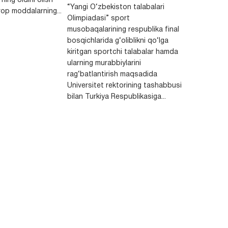
ning oldini olish
“Yangi O‘zbekiston talabalari
op moddalarning...
Olimpiadasi” sport
musobaqalarining respublika final
bosqichlarida g‘oliblikni qo‘lga
kiritgan sportchi talabalar hamda
ularning murabbiylarini
rag‘batlantirish maqsadida
Universitet rektorining tashabbusi
bilan Turkiya Respublikasiga...