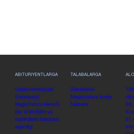
ABITURIYENTLARGA
TALABALARGA
AL
Qabul komissiyasi
Bakalavriat
130
Bakalavriat
Magistratura
Xorijiy
vilo
Magistratura
Ikkinchi
talabalar
Sh.
oliy taʼlim
Bilim va
4-u
malakalarni baholash
57
agentligi
inf