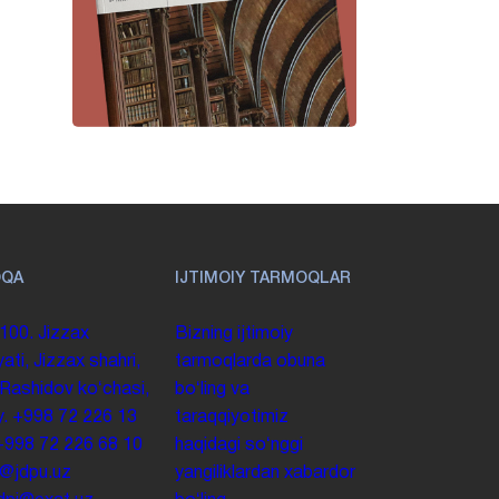
OQA
IJTIMOIY TARMOQLAR
100. Jizzax
Bizning ijtimoiy
yati, Jizzax shahri,
tarmoqlarda obuna
 Rashidov koʻchasi,
boʻling va
y.
+998 72 226 13
taraqqiyotimiz
+998 72 226 68 10
haqidagi soʻnggi
o@jdpu.uz
yangiliklardan xabardor