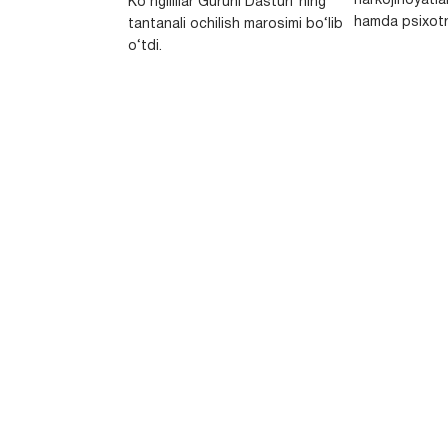
narkojinoyatlar
Ko‘ngillilar Guruhi Dasturi”ning
hamda psixotr
tantanali ochilish marosimi bo‘lib
o‘tdi.