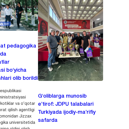
lat pedagogika
ida
tlar
asi bo‘yicha
hlari olib borildi
espublikasi
G‘oliblarga munosib
inistratsiyasi
kotiklar va o‘qotar
e’tirof: JDPU talabalari
rat qilish agentligi
Turkiyada ijodiy-ma’rifiy
 tomonidan Jizzax
safarda
gika universitetida