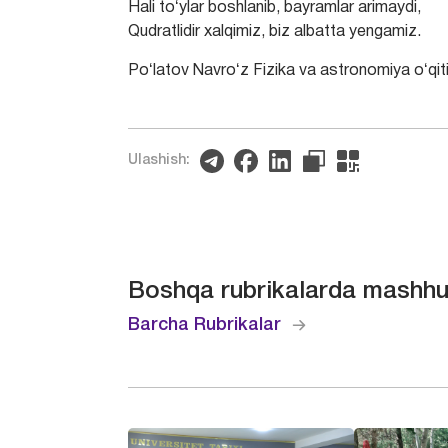
Hali toʻylar boshlanib, bayramlar arimaydi,
Qudratlidir xalqimiz, biz albatta yengamiz.
Poʻlatov Navroʻz Fizika va astronomiya oʻqiti
Ulashish:
Boshqa rubrikalarda mashhu
Barcha Rubrikalar