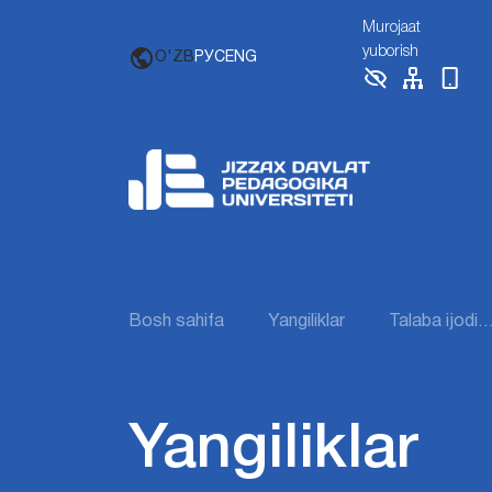
Murojaat
yuborish
O'ZB
РУС
ENG
Bosh sahifa
Yangiliklar
Talaba ijodi
Yangiliklar