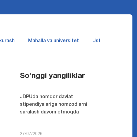
 kurash
Mahalla va universitet
Ustozlar suhbatin 
So'nggi yangiliklar
JDPUda nomdor davlat
stipendiyalariga nomzodlarni
saralash davom etmoqda
27/07/2026