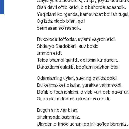
Qaysi yerda adashdik, va qay joyda adashdik
Qish davri oʻtib ketdi, biz bahorda adashdik.
Yaqinlarni koʻrganda, hamsuhbat boʻlish tugul
Ogʻizda niqob bilan, qoʻl
bermasan soʻrashdik.
Buxoroda toʻfonlar, uylarni vayron etdi,
Sirdaryo Sardobani, suv bosib
ummon etdi.
Telba shamol quritdi, qolishini kutgandik,
Daraxtlarni qulatib, bogʻlarni payhon etdi.
Odamlarning uylari, suvning ostida qoldi,
Bu ketma-ket ofatlar, yurakka vahm soldi.
Boʻlib oʻtgan ishlarni, oʻylab yurt deb qaygʻ uri
Ona xalqim dilidan, xalovati yoʻqoldi.
Bugun sinovlar bilan,
sinalmoqda sabrimiz,
Ulardan oʻtmoq uchun, qoʻlni-qoʻlga beramiz.