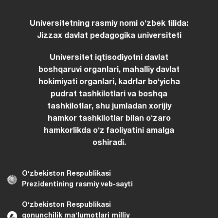
Universitetning rasmiy nomi oʻzbek tilida:
Jizzax davlat pedagogika universiteti
Universitet iqtisodiyotni davlat
boshqaruvi organlari, mahalliy davlat
hokimiyati organlari, kadrlar boʻyicha
pudrat tashkilotlari va boshqa
tashkilotlar, shu jumladan xorijiy
hamkor tashkilotlar bilan oʻzaro
hamkorlikda oʻz faoliyatini amalga
oshiradi.
Oʻzbekiston Respublikasi
Prezidentining rasmiy veb-sayti
Oʻzbekiston Respublikasi
qonunchilik maʼlumotlari milliy