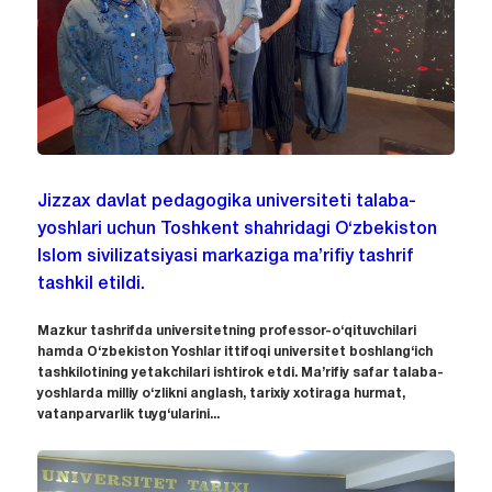
Jizzax davlat pedagogika universiteti talaba-
yoshlari uchun Toshkent shahridagi O‘zbekiston
Islom sivilizatsiyasi markaziga ma’rifiy tashrif
tashkil etildi.
Mazkur tashrifda universitetning professor-o‘qituvchilari
hamda O‘zbekiston Yoshlar ittifoqi universitet boshlang‘ich
tashkilotining yetakchilari ishtirok etdi. Ma’rifiy safar talaba-
yoshlarda milliy o‘zlikni anglash, tarixiy xotiraga hurmat,
vatanparvarlik tuyg‘ularini...