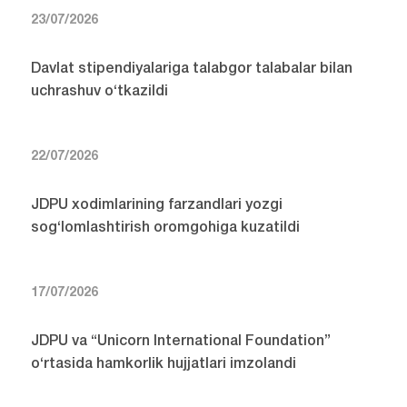
23/07/2026
Davlat stipendiyalariga talabgor talabalar bilan
uchrashuv o‘tkazildi
22/07/2026
JDPU xodimlarining farzandlari yozgi
sog‘lomlashtirish oromgohiga kuzatildi
17/07/2026
JDPU va “Unicorn International Foundation”
o‘rtasida hamkorlik hujjatlari imzolandi