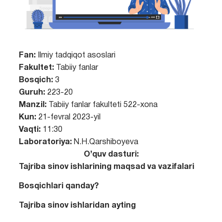
Fan:
Ilmiy tadqiqot asoslari
Fakultet:
Tabiiy fanlar
Bosqich:
3
Guruh:
223-20
Manzil:
Tabiiy fanlar fakulteti 522-xona
Kun:
21-fevral 2023-yil
Vaqti:
11:30
Laboratoriya:
N.H.Qarshiboyeva
O’quv dasturi:
Tajriba sinov ishlarining maqsad va vazifalari
Bosqichlari qanday?
Tajriba sinov ishlaridan ayting