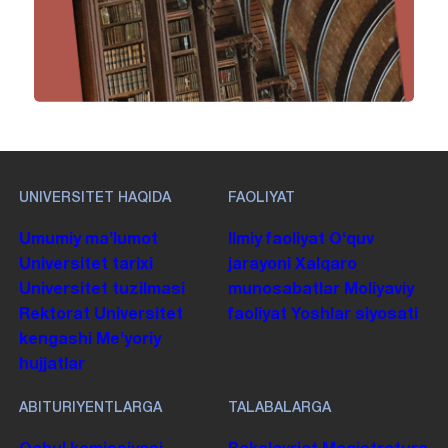
UNIVERSITET HAQIDA
FAOLIYAT
Umumiy maʼlumot
Ilmiy faoliyat
Oʻquv
Universitet tarixi
jarayoni
Xalqaro
Universitet tuzilmasi
munosabatlar
Moliyaviy
Rektorat
Universitet
faoliyat
Yoshlar siyosati
kengashi
Me'yoriy
hujjatlar
ABITURIYENTLARGA
TALABALARGA