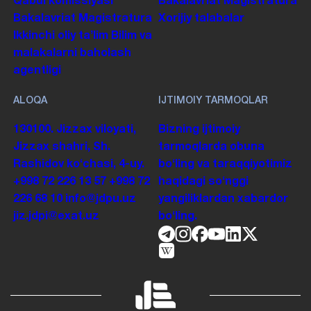
Qabul komissiyasi
Bakalavriat
Magistratura
Bakalavriat
Magistratura
Xorijiy talabalar
Ikkinchi oliy taʼlim
Bilim va
malakalarni baholash
agentligi
ALOQA
IJTIMOIY TARMOQLAR
130100. Jizzax viloyati,
Bizning ijtimoiy
Jizzax shahri, Sh.
tarmoqlarda obuna
Rashidov koʻchasi, 4-uy.
boʻling va taraqqiyotimiz
+998 72 226 13 57
+998 72
haqidagi soʻnggi
226 68 10
info@jdpu.uz
yangiliklardan xabardor
jiz.jdpi@exat.uz
boʻling.