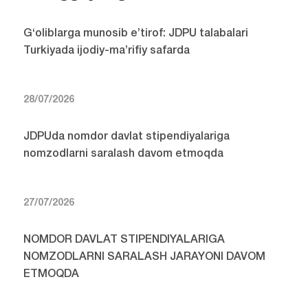
G‘oliblarga munosib e’tirof: JDPU talabalari
Turkiyada ijodiy-ma’rifiy safarda
28/07/2026
JDPUda nomdor davlat stipendiyalariga
nomzodlarni saralash davom etmoqda
27/07/2026
NOMDOR DAVLAT STIPENDIYALARIGA
NOMZODLARNI SARALASH JARAYONI DAVOM
ETMOQDA