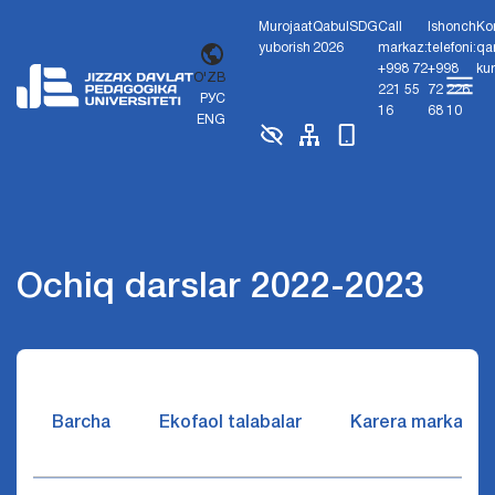
Murojaat
Qabul
SDG
Call
Ishonch
Ko
yuborish
2026
markaz:
telefoni:
qa
+998 72
+998
ku
O'ZB
221 55
72 226
РУС
16
68 10
ENG
Ochiq darslar 2022-2023
Barcha
Ekofaol talabalar
Karera markazi