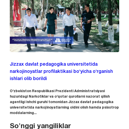
Jizzax davlat pedagogika universitetida
narkojinoyatlar profilaktikasi bo‘yicha o‘rganish
ishlari olib borildi
O‘zbekiston Respublikasi Prezidenti Administratsiyasi
huzuridagi Narkotiklar va o‘qotar qurollarni nazorat qilish
agentligi ishchi guruhi tomonidan Jizzax davlat pedagogika
universitetida narkojinoyatlarning oldini olish hamda psixotrop
moddalarning...
So'nggi yangiliklar