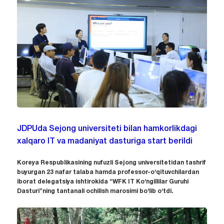
JDPUda Sejong universiteti bilan hamkorlikdagi
xalqaro IT va madaniyat dasturiga start berildi
Koreya Respublikasining nufuzli Sejong universitetidan tashrif
buyurgan 23 nafar talaba hamda professor-o‘qituvchilardan
iborat delegatsiya ishtirokida “WFK IT Ko‘ngillilar Guruhi
Dasturi”ning tantanali ochilish marosimi bo‘lib o‘tdi.