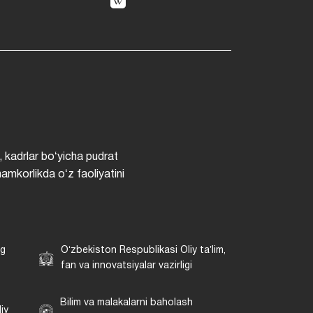
, kadrlar boʻyicha pudrat
hamkorlikda oʻz faoliyatini
ng
Oʻzbekiston Respublikasi Oliy taʼlim,
fan va innovatsiyalar vazirligi
Bilim va malakalarni baholash
iy