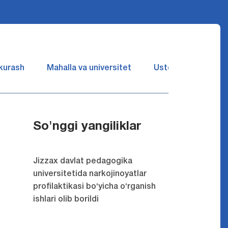
 kurash
Mahalla va universitet
Ustozlar suhbatin 
So'nggi yangiliklar
Jizzax davlat pedagogika
universitetida narkojinoyatlar
profilaktikasi bo‘yicha o‘rganish
ishlari olib borildi