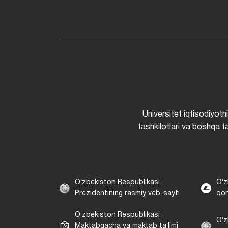
Universitet iqtisodiyotn
tashkilotlari va boshqa ta
Oʻzbekiston Respublikasi
Oʻz
Prezidentining rasmiy veb-sayti
qon
Oʻzbekiston Respublikasi
Oʻz
Maktabgacha va maktab taʼlimi