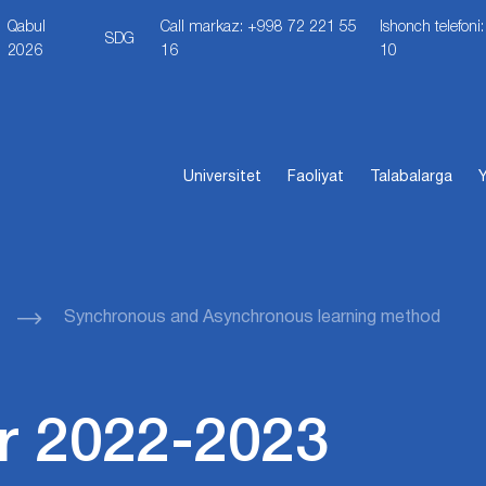
Qabul
Call markaz: +998 72 221 55
Ishonch telefon
SDG
2026
16
10
Universitet
Faoliyat
Talabalarga
Y
Synchronous and Asynchronous learning method
r 2022-2023