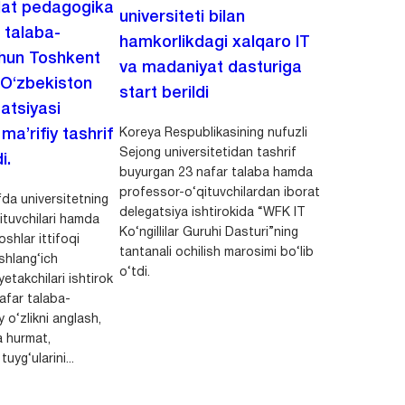
lat pedagogika
universiteti bilan
i talaba-
hamkorlikdagi xalqaro IT
chun Toshkent
va madaniyat dasturiga
 O‘zbekiston
start berildi
zatsiyasi
Koreya Respublikasining nufuzli
a’rifiy tashrif
Sejong universitetidan tashrif
i.
buyurgan 23 nafar talaba hamda
professor-o‘qituvchilardan iborat
da universitetning
delegatsiya ishtirokida “WFK IT
ituvchilari hamda
Ko‘ngillilar Guruhi Dasturi”ning
shlar ittifoqi
tantanali ochilish marosimi bo‘lib
shlang‘ich
o‘tdi.
yetakchilari ishtirok
safar talaba-
y o‘zlikni anglash,
a hurmat,
uyg‘ularini...