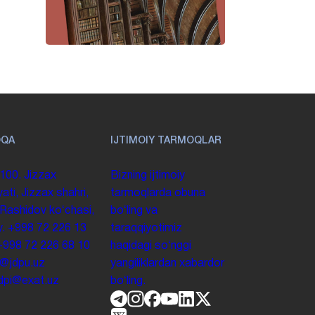
OQA
IJTIMOIY TARMOQLAR
100. Jizzax
Bizning ijtimoiy
yati, Jizzax shahri,
tarmoqlarda obuna
 Rashidov koʻchasi,
boʻling va
y.
+998 72 226 13
taraqqiyotimiz
+998 72 226 68 10
haqidagi soʻnggi
o@jdpu.uz
yangiliklardan xabardor
.jdpi@exat.uz
boʻling.