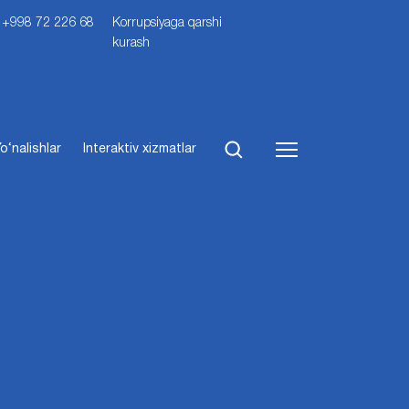
i: +998 72 226 68
Korrupsiyaga qarshi
kurash
o‘nalishlar
Interaktiv xizmatlar