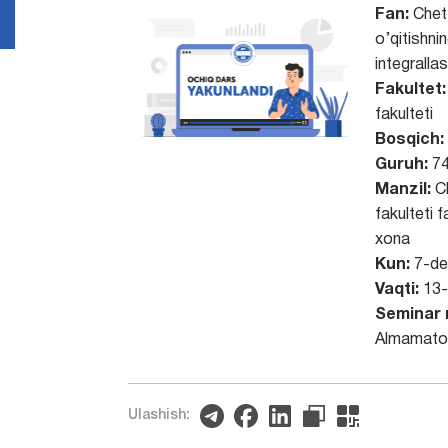
Fan:
Chet t
o’qitishni
integralla
Fakultet
fakulteti
Bosqich:
Guruh:
7
Manzil:
Ch
fakulteti f
xona
Kun:
7-de
Vaqti:
13-
Seminar 
Almamato
Ulashish: