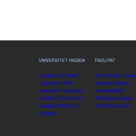
UNIVERSITET HAQIDA
FAOLIYAT
Umumiy maʼlumot
Ilmiy faoliyat
Oʻquv
Universitet tarixi
jarayoni
Xalqaro
Universitet tuzilmasi
munosabatlar
Rektorat
Universitet
Moliyaviy faoliyat
kengashi
Me'yoriy
Yoshlar siyosati
hujjatlar