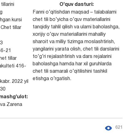
illarini
O’quv dasturi:
ng
Fanni o‘qitishdan maqsad – talabalarni
chet tili bo‘yicha o‘quv materiallarini
shgan kursi
tanqidiy tahlil qilish va ularni baholashga,
:
Chet tillar
xorijiy o‘quv materiallarini mahalliy
sharoit va milliy tizimga moslashtirish,
3
yangilarini yarata olish, chet tili darslarini
46-21
to‘g‘ri rejalashtirish va dars rejalarini
et tillar
baholashga hamda har xil guruhlarda
akulteti 416-
chet tili samarali o‘qitilishini tashkil
etishga o‘rgatish.
kabr. 2022 yil
30
mashg’ulot:
va Zarena
621