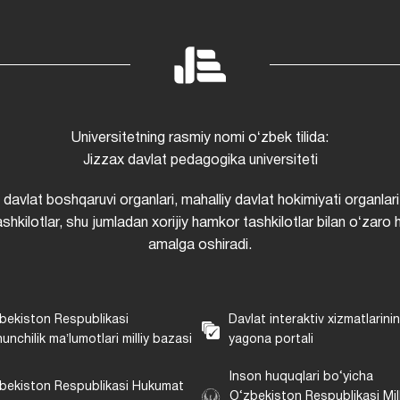
Universitetning rasmiy nomi oʻzbek tilida:
Jizzax davlat pedagogika universiteti
i davlat boshqaruvi organlari, mahalliy davlat hokimiyati organlari
shkilotlar, shu jumladan xorijiy hamkor tashkilotlar bilan oʻzaro 
amalga oshiradi.
bekiston Respublikasi
Davlat interaktiv xizmatlarini
unchilik maʼlumotlari milliy bazasi
yagona portali
Inson huquqlari bo‘yicha
bekiston Respublikasi Hukumat
O‘zbekiston Respublikasi Mill