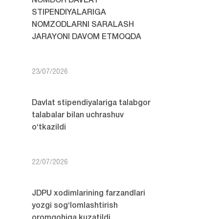
NOMDOR DAVLAT
STIPENDIYALARIGA
NOMZODLARNI SARALASH
JARAYONI DAVOM ETMOQDA
23/07/2026
Davlat stipendiyalariga talabgor
talabalar bilan uchrashuv
o‘tkazildi
22/07/2026
JDPU xodimlarining farzandlari
yozgi sog‘lomlashtirish
oromgohiga kuzatildi