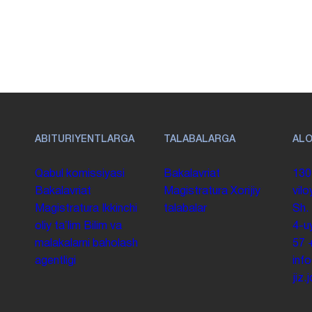
ABITURIYENTLARGA
TALABALARGA
AL
Qabul komissiyasi
Bakalavriat
130
Bakalavriat
Magistratura
Xorijiy
vilo
Magistratura
Ikkinchi
talabalar
Sh.
oliy taʼlim
Bilim va
4-u
malakalarni baholash
57
agentligi
inf
jiz