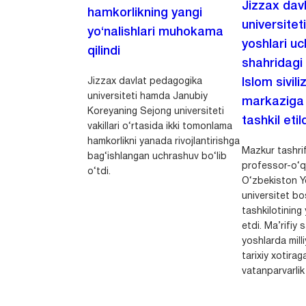
Jizzax dav
hamkorlikning yangi
universitet
yo‘nalishlari muhokama
yoshlari u
qilindi
shahridagi
Jizzax davlat pedagogika
Islom sivili
universiteti hamda Janubiy
markaziga m
Koreyaning Sejong universiteti
tashkil etild
vakillari o‘rtasida ikki tomonlama
hamkorlikni yanada rivojlantirishga
Mazkur tashrif
bag‘ishlangan uchrashuv bo‘lib
professor-o‘q
o‘tdi.
O‘zbekiston Yo
universitet bo
tashkilotining 
etdi. Ma’rifiy 
yoshlarda milli
tarixiy xotirag
vatanparvarlik t