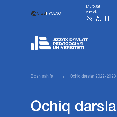
Murojaat
yuborish
O'ZB
РУС
ENG
Bosh sahifa
Ochiq darslar 2022-2023
Ochiq darsla