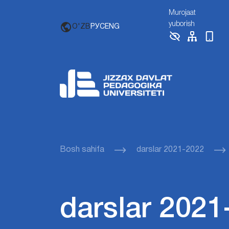
Murojaat
yuborish
O'ZB
РУС
ENG
Bosh sahifa
darslar 2021-2022
darslar 2021