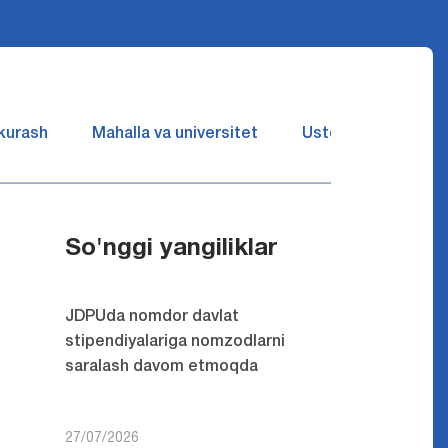
 kurash
Mahalla va universitet
Ustozlar suhbatin 
So'nggi yangiliklar
JDPUda nomdor davlat
stipendiyalariga nomzodlarni
saralash davom etmoqda
27/07/2026