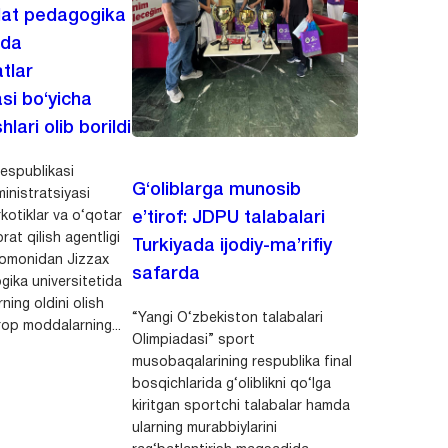
lat pedagogika
ida
tlar
asi bo‘yicha
hlari olib borildi
espublikasi
G‘oliblarga munosib
inistratsiyasi
kotiklar va o‘qotar
e’tirof: JDPU talabalari
rat qilish agentligi
Turkiyada ijodiy-ma’rifiy
 tomonidan Jizzax
safarda
gika universitetida
ning oldini olish
“Yangi O‘zbekiston talabalari
op moddalarning...
Olimpiadasi” sport
musobaqalarining respublika final
bosqichlarida g‘oliblikni qo‘lga
kiritgan sportchi talabalar hamda
ularning murabbiylarini