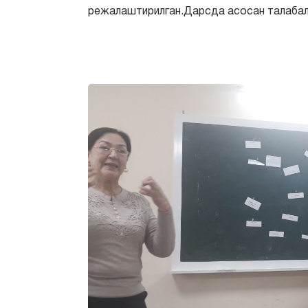
режалаштирилган.Дарсда асосан талабал