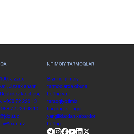
OQA
IJTIMOIY TARMOQLAR
100. Jizzax
Bizning ijtimoiy
yati, Jizzax shahri,
tarmoqlarda obuna
 Rashidov koʻchasi,
boʻling va
y.
+998 72 226 13
taraqqiyotimiz
+998 72 226 68 10
haqidagi soʻnggi
o@jdpu.uz
yangiliklardan xabardor
.jdpi@exat.uz
boʻling.