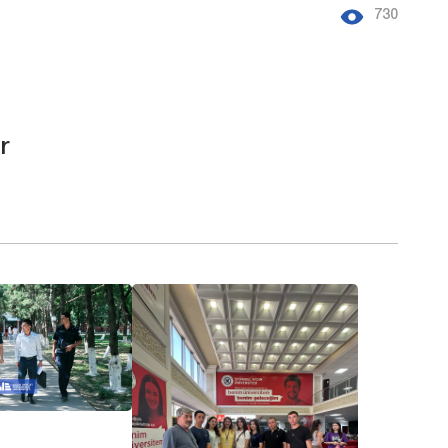
730
r