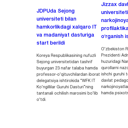
Jizzax dav
JDPUda Sejong
universitet
universiteti bilan
narkojinoya
hamkorlikdagi xalqaro IT
profilaktik
va madaniyat dasturiga
o‘rganish is
start berildi
O‘zbekiston R
Prezidenti Adm
Koreya Respublikasining nufuzli
huzuridagi Nar
Sejong universitetidan tashrif
qurollarni nazo
buyurgan 23 nafar talaba hamda
ishchi guruhi
professor-o‘qituvchilardan iborat
davlat pedago
delegatsiya ishtirokida “WFK IT
narkojinoyatlar
Ko‘ngillilar Guruhi Dasturi”ning
hamda psixotr
tantanali ochilish marosimi bo‘lib
o‘tdi.