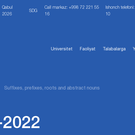
Qabul
Call markaz: +998 72 221 55
Ishonch telefon
SDG
2026
16
10
Universitet
Faoliyat
Talabalarga
Y
Suffixes, prefixes, roots and abstract nouns
-2022