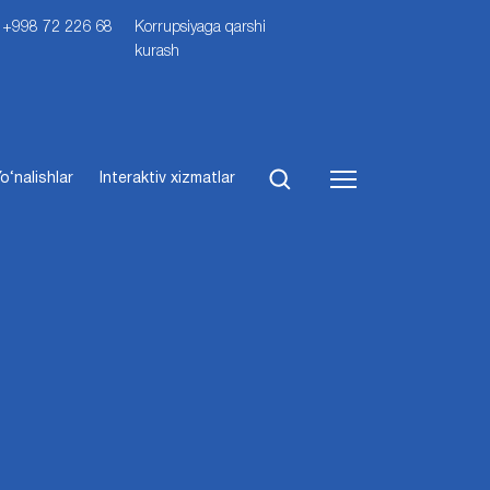
i: +998 72 226 68
Korrupsiyaga qarshi
kurash
o‘nalishlar
Interaktiv xizmatlar