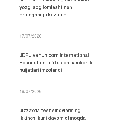
JDPU xodimlarining farzandlari
yozgi sog‘lomlashtirish
oromgohiga kuzatildi
17/07/2026
JDPU va “Unicorn International
Foundation” o‘rtasida hamkorlik
hujjatlari imzolandi
16/07/2026
Jizzaxda test sinovlarining
ikkinchi kuni davom etmoqda