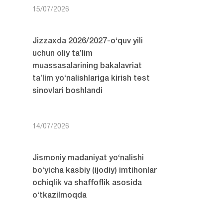
15/07/2026
Jizzaxda 2026/2027-o‘quv yili
uchun oliy ta’lim
muassasalarining bakalavriat
ta’lim yo‘nalishlariga kirish test
sinovlari boshlandi
14/07/2026
Jismoniy madaniyat yo‘nalishi
bo‘yicha kasbiy (ijodiy) imtihonlar
ochiqlik va shaffoflik asosida
o‘tkazilmoqda