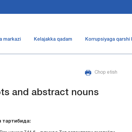
a markazi
Kelajakka qadam
Korrupsiyaga qarshi
Chop etish
oots and abstract nouns
н тартибида: