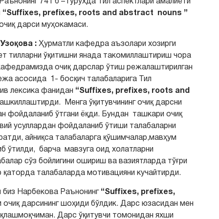
ънонинг 741 б – гурухда Тил аспектлари амалиёти
н
“Suffixes, prefixes, roots and abstract nouns ”
очиқ дарси муҳокамаси.
Узоқова :
Ҳурматли кафедра аъзолари хозирги
чет тилларни ўқитишни янада такомиллаштириш чора
кафедрамизда очиқ дарслар ўтиш режалаштирилган
режа асосида 1- босқич талабаларига Тил
тив лексика фанидан
“Suffixes, prefixes, roots and
ашкиллаштирди. Менга ўқитувчининг очиқ дарсни
н фойдаланиб ўтгани ёқди. Бундан ташкари очиқ
авий усуллардан фойдаланиб ўтиши талабаларни
яратди, айниқса талабаларга қўшимчалар,мавҳум
иб ўтилди, барча мавзуга оид холатларни
балар сўз бойлигини ошириш ва вазиятларда тўғри
 қаторда талабаларда мотивацияни кучайтирди.
н биз Нарбекова Раънонинг
“Suffixes, prefixes,
 очиқ дарсининг шоҳиди бўлдик. Дарс юзасидан мен
оқлашмоқчиман. Дарс ўқитувчи томонидан яхши