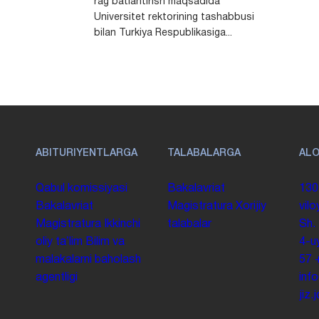
rag‘batlantirish maqsadida
Universitet rektorining tashabbusi
bilan Turkiya Respublikasiga...
ABITURIYENTLARGA
TALABALARGA
AL
Qabul komissiyasi
Bakalavriat
130
Bakalavriat
Magistratura
Xorijiy
vilo
Magistratura
Ikkinchi
talabalar
Sh.
oliy taʼlim
Bilim va
4-u
malakalarni baholash
57
agentligi
inf
jiz