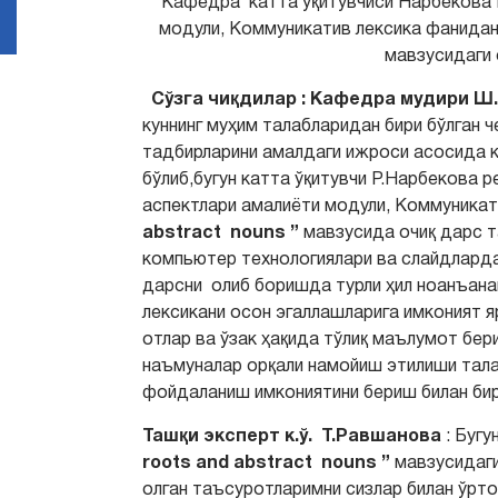
Кафедра катта ўқитувчиси Нарбекова Ра
модули, Коммуникатив лексика фанида
мавзусидаги 
Сўзга чиқдилар : Кафедра мудири Ш.
куннинг муҳим талабларидан бири бўлган 
тадбирларини амалдаги ижроси асосида 
бўлиб,бугун катта ўқитувчи Р.Нарбекова 
аспектлари амалиёти модули, Коммуника
abstract nouns ”
мавзусида очиқ дарс т
компьютер технологиялари ва слайдларда
дарсни олиб боришда турли ҳил ноанъан
лексикани осон эгаллашларига имконият 
отлар ва ўзак ҳақида тўлиқ маълумот бер
наъмуналар орқали намойиш этилиши тала
фойдаланиш имкониятини бериш билан бир
Ташқи эксперт к.ў. Т.Равшанова
: Бугу
roots and abstract nouns ”
мавзусидаги
олган таъсуротларимни сизлар билан ўрт