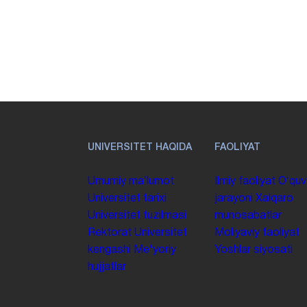
UNIVERSITET HAQIDA
FAOLIYAT
Umumiy maʼlumot
Ilmiy faoliyat
Oʻquv
Universitet tarixi
jarayoni
Xalqaro
Universitet tuzilmasi
munosabatlar
Rektorat
Universitet
Moliyaviy faoliyat
kengashi
Me'yoriy
Yoshlar siyosati
hujjatlar