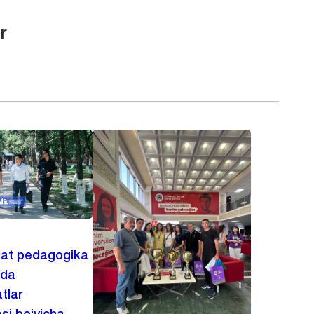
r
lat pedagogika
ida
tlar