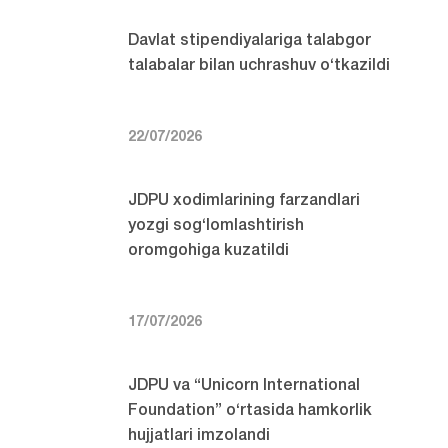
Davlat stipendiyalariga talabgor
talabalar bilan uchrashuv o‘tkazildi
22/07/2026
JDPU xodimlarining farzandlari
yozgi sog‘lomlashtirish
oromgohiga kuzatildi
17/07/2026
JDPU va “Unicorn International
Foundation” o‘rtasida hamkorlik
hujjatlari imzolandi