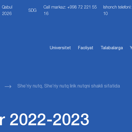
Qabul
Call markaz: +998 72 221 55
Ishonch telefon
SDG
2026
16
10
Universitet
Faoliyat
Talabalarga
Y
Sheʼriy nutq, Sheʼriy nutq lirik nutqni shakli sifatida
r 2022-2023