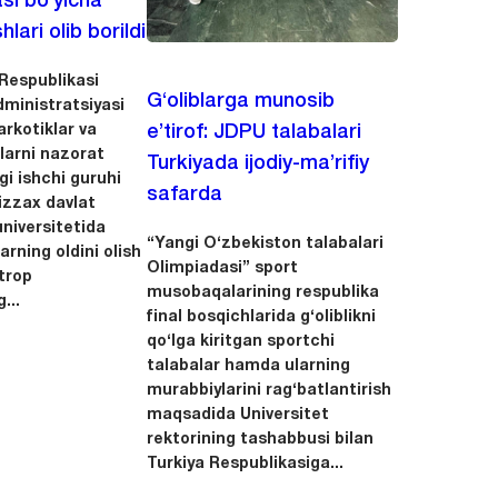
asi bo‘yicha
hlari olib borildi
Respublikasi
G‘oliblarga munosib
dministratsiyasi
arkotiklar va
e’tirof: JDPU talabalari
llarni nazorat
Turkiyada ijodiy-ma’rifiy
igi ishchi guruhi
safarda
zzax davlat
niversitetida
“Yangi O‘zbekiston talabalari
arning oldini olish
Olimpiadasi” sport
trop
musobaqalarining respublika
...
final bosqichlarida g‘oliblikni
qo‘lga kiritgan sportchi
talabalar hamda ularning
murabbiylarini rag‘batlantirish
maqsadida Universitet
rektorining tashabbusi bilan
Turkiya Respublikasiga...