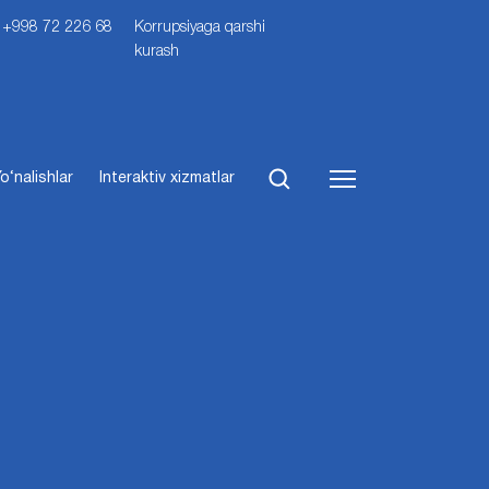
i: +998 72 226 68
Korrupsiyaga qarshi
kurash
o‘nalishlar
Interaktiv xizmatlar