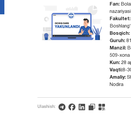
Fan:
Bolal
nazariyasi
Fakultet:
Boshlangʻi
Bosqich:
Guruh:
81
Manzil:
Bo
509-xona
Kun:
28 ap
Vaqti:
8-3
Amaliy:
Sh
Nodira
Ulashish: