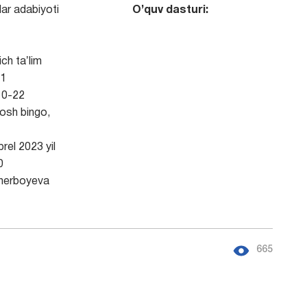
ar adabiyoti
O’quv dasturi:
ch taʼlim
1
0-22
sh bingo,
rel 2023 yil
0
erboyeva
665