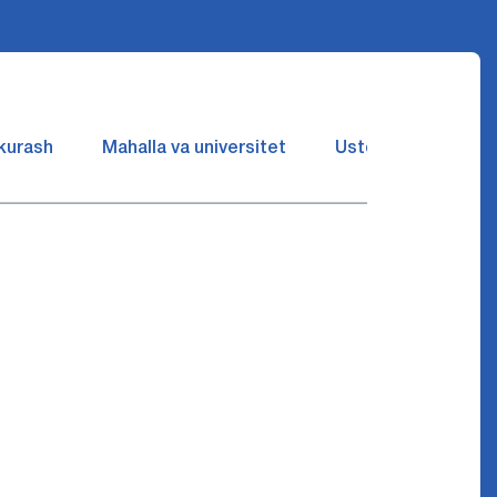
 kurash
Mahalla va universitet
Ustozlar suhbatin 