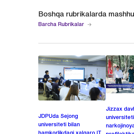
Boshqa rubrikalarda mashhu
Barcha Rubrikalar
Jizzax dav
JDPUda Sejong
universitet
universiteti bilan
narkojinoya
hamkorlikdagi xalqaro IT