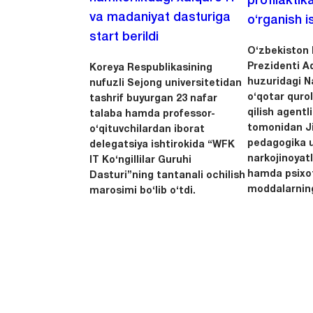
profilaktik
va madaniyat dasturiga
o‘rganish is
start berildi
O‘zbekiston 
Prezidenti A
Koreya Respublikasining
huzuridagi N
nufuzli Sejong universitetidan
o‘qotar quro
tashrif buyurgan 23 nafar
qilish agentl
talaba hamda professor-
tomonidan Ji
o‘qituvchilardan iborat
pedagogika u
delegatsiya ishtirokida “WFK
narkojinoyatl
IT Ko‘ngillilar Guruhi
hamda psixo
Dasturi”ning tantanali ochilish
moddalarning
marosimi bo‘lib o‘tdi.