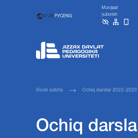
Murojaat
yuborish
O'ZB
РУС
ENG
Bosh sahifa
Ochiq darslar 2022-2023
Ochiq darsla