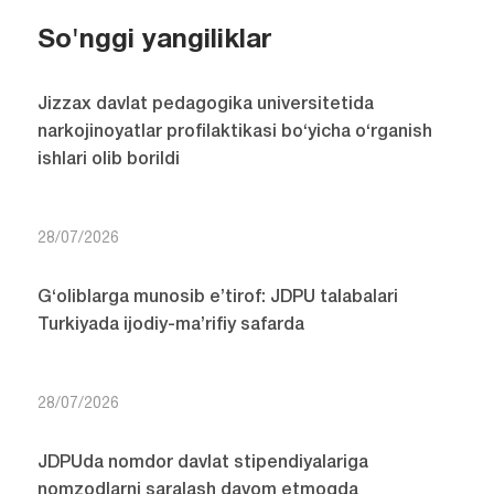
So'nggi yangiliklar
Jizzax davlat pedagogika universitetida
narkojinoyatlar profilaktikasi bo‘yicha o‘rganish
ishlari olib borildi
28/07/2026
G‘oliblarga munosib e’tirof: JDPU talabalari
Turkiyada ijodiy-ma’rifiy safarda
28/07/2026
JDPUda nomdor davlat stipendiyalariga
nomzodlarni saralash davom etmoqda