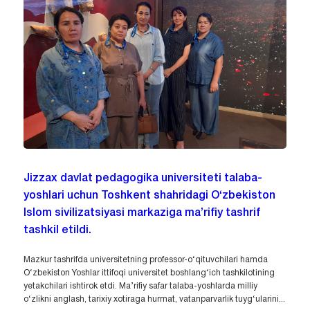
Jizzax davlat pedagogika universiteti talaba-
yoshlari uchun Toshkent shahridagi O‘zbekiston
Islom sivilizatsiyasi markaziga ma’rifiy tashrif
tashkil etildi.
Mazkur tashrifda universitetning professor-o‘qituvchilari hamda
O‘zbekiston Yoshlar ittifoqi universitet boshlang‘ich tashkilotining
yetakchilari ishtirok etdi. Ma’rifiy safar talaba-yoshlarda milliy
o‘zlikni anglash, tarixiy xotiraga hurmat, vatanparvarlik tuyg‘ularini...