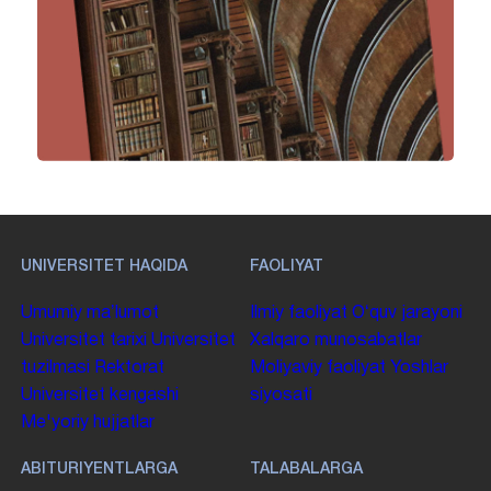
UNIVERSITET HAQIDA
FAOLIYAT
Umumiy maʼlumot
Ilmiy faoliyat
Oʻquv jarayoni
Universitet tarixi
Universitet
Xalqaro munosabatlar
tuzilmasi
Rektorat
Moliyaviy faoliyat
Yoshlar
Universitet kengashi
siyosati
Me'yoriy hujjatlar
ABITURIYENTLARGA
TALABALARGA