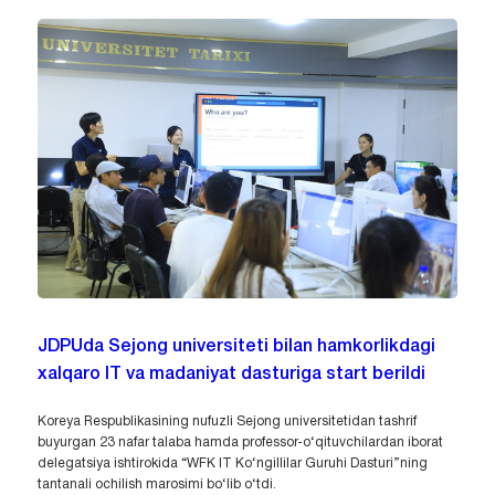
JDPUda Sejong universiteti bilan hamkorlikdagi
xalqaro IT va madaniyat dasturiga start berildi
Koreya Respublikasining nufuzli Sejong universitetidan tashrif
buyurgan 23 nafar talaba hamda professor-o‘qituvchilardan iborat
delegatsiya ishtirokida “WFK IT Ko‘ngillilar Guruhi Dasturi”ning
tantanali ochilish marosimi bo‘lib o‘tdi.