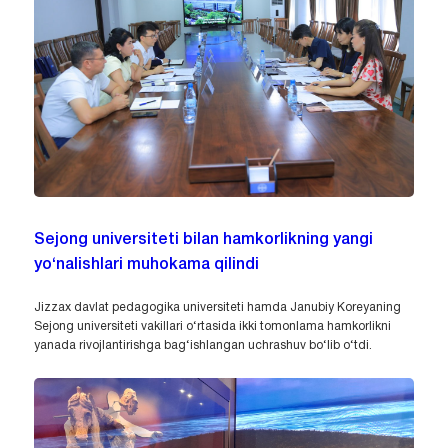
Sejong universiteti bilan hamkorlikning yangi
yo‘nalishlari muhokama qilindi
Jizzax davlat pedagogika universiteti hamda Janubiy Koreyaning
Sejong universiteti vakillari o‘rtasida ikki tomonlama hamkorlikni
yanada rivojlantirishga bag‘ishlangan uchrashuv bo‘lib o‘tdi.