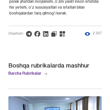
psixik jihatdan rivojlanishi, oʼzini yaxlit inson sifatida
his yetishi, oʼz xususiyatlari va sifatlari bilan
boshqalardan farq qilmogʼi kerak.
2 507
Ulashish:
Boshqa rubrikalarda mashhur
Barcha Rubrikalar