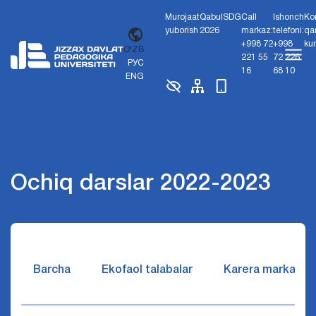
Murojaat
Qabul
SDG
Call
Ishonch
Ko
yuborish
2026
markaz:
telefoni:
qa
+998 72
+998
ku
O'ZB
221 55
72 226
РУС
16
68 10
ENG
Ochiq darslar 2022-2023
Barcha
Ekofaol talabalar
Karera markazi