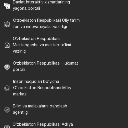
Davlat interaktiv xizmatlarining
yagona portali
Oʻzbekiston Respublikasi Oliy taʼlim,
fan va innovatsiyalar vazirligi
Oʻzbekiston Respublikasi
Maktabgacha va maktab taʼlimi
vazirligi
Oʻzbekiston Respublikasi Hukumat
portali
Inson huquqlari bo‘yicha
O‘zbekiston Respublikasi Milliy
markazi
Bilim va malakalarni baholash
agentligi
O‘zbekiston Respublikasi Adliya