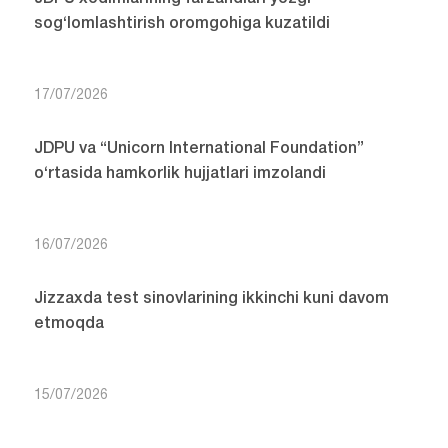
sog‘lomlashtirish oromgohiga kuzatildi
17/07/2026
JDPU va “Unicorn International Foundation”
o‘rtasida hamkorlik hujjatlari imzolandi
16/07/2026
Jizzaxda test sinovlarining ikkinchi kuni davom
etmoqda
15/07/2026