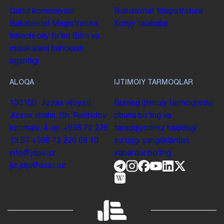
Qabul komissiyasi
Bakalavriat
Magistratura
Bakalavriat
Magistratura
Xorijiy talabalar
Ikkinchi oliy taʼlim
Bilim va
malakalarni baholash
agentligi
ALOQA
IJTIMOIY TARMOQLAR
130100. Jizzax viloyati,
Bizning ijtimoiy tarmoqlarda
Jizzax shahri, Sh. Rashidov
obuna boʻling va
koʻchasi, 4-uy.
+998 72 226
taraqqiyotimiz haqidagi
13 57
+998 72 226 68 10
soʻnggi yangiliklardan
info@jdpu.uz
xabardor boʻling.
jiz.jdpi@exat.uz