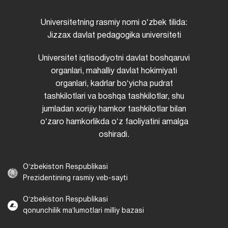
Universitetning rasmiy nomi oʻzbek tilida:
Jizzax davlat pedagogika universiteti
Universitet iqtisodiyotni davlat boshqaruvi
organlari, mahalliy davlat hokimiyati
organlari, kadrlar boʻyicha pudrat
tashkilotlari va boshqa tashkilotlar, shu
jumladan xorijiy hamkor tashkilotlar bilan
oʻzaro hamkorlikda oʻz faoliyatini amalga
oshiradi.
Oʻzbekiston Respublikasi
Prezidentining rasmiy veb-sayti
Oʻzbekiston Respublikasi
qonunchilik maʼlumotlari milliy bazasi