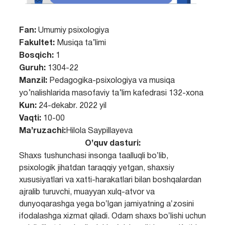
Fan:
Umumiy psixologiya
Fakultet:
Musiqa ta’limi
Bosqich:
1
Guruh:
1304-22
Manzil:
Pedagogika-psixologiya va musiqa
yo’nalishlarida masofaviy ta’lim kafedrasi 132-xona
Kun:
24-dekabr. 2022 yil
Vaqti:
10-00
Ma’ruzachi:
Hilola Saypillayeva
O’quv dasturi:
Shaxs tushunchasi insonga taalluqli boʼlib,
psixologik jihatdan taraqqiy yetgan, shaxsiy
xususiyatlari va xatti-harakatlari bilan boshqalardan
ajralib turuvchi, muayyan xulq-atvor va
dunyoqarashga yega boʼlgan jamiyatning aʼzosini
ifodalashga xizmat qiladi. Odam shaxs boʼlishi uchun