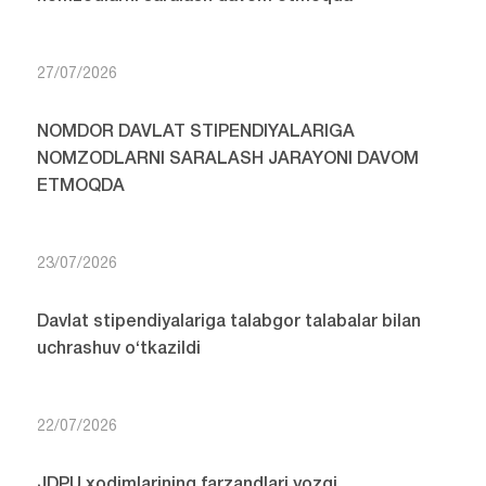
27/07/2026
NOMDOR DAVLAT STIPENDIYALARIGA
NOMZODLARNI SARALASH JARAYONI DAVOM
ETMOQDA
23/07/2026
Davlat stipendiyalariga talabgor talabalar bilan
uchrashuv o‘tkazildi
22/07/2026
JDPU xodimlarining farzandlari yozgi