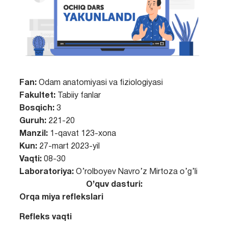
Fan:
Odam anatomiyasi va fiziologiyasi
Fakultet:
Tabiiy fanlar
Bosqich:
3
Guruh:
221-20
Manzil:
1-qavat 123-xona
Kun:
27-mart 2023-yil
Vaqti:
08-30
Laboratoriya:
O’rolboyev Navro’z Mirtoza o’g’li
O’quv dasturi:
Orqa miya reflekslari
Refleks vaqti