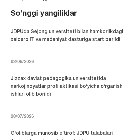
So'nggi yangiliklar
JDPUda Sejong universiteti bilan hamkorlikdagi
xalqaro IT va madaniyat dasturiga start berildi
03/08/2026
Jizzax davlat pedagogika universitetida
narkojinoyatlar profilaktikasi bo‘yicha o‘rganish
ishlari olib borildi
28/07/2026
G‘oliblarga munosib e’tirof: JDPU talabalari