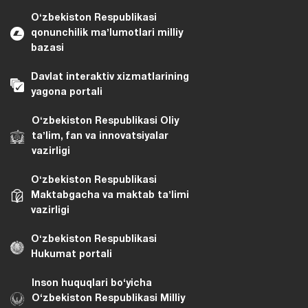
Oʻzbekiston Respublikasi
qonunchilik maʼlumotlari milliy
bazasi
Davlat interaktiv xizmatlarining
yagona portali
Oʻzbekiston Respublikasi Oliy
taʼlim, fan va innovatsiyalar
vazirligi
Oʻzbekiston Respublikasi
Maktabgacha va maktab taʼlimi
vazirligi
Oʻzbekiston Respublikasi
Hukumat portali
Inson huquqlari bo‘yicha
O‘zbekiston Respublikasi Milliy