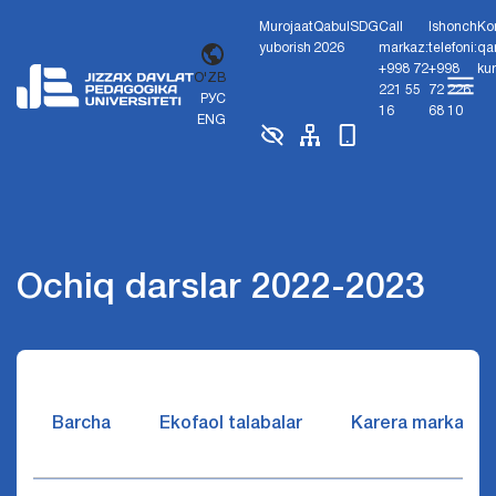
Murojaat
Qabul
SDG
Call
Ishonch
Ko
yuborish
2026
markaz:
telefoni:
qa
+998 72
+998
ku
O'ZB
221 55
72 226
РУС
16
68 10
ENG
Ochiq darslar 2022-2023
Barcha
Ekofaol talabalar
Karera markazi