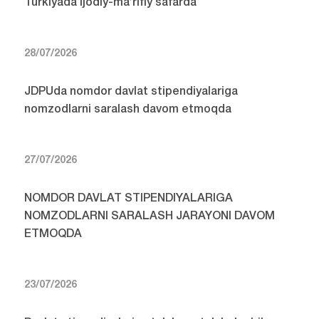
Turkiyada ijodiy-ma’rifiy safarda
28/07/2026
JDPUda nomdor davlat stipendiyalariga
nomzodlarni saralash davom etmoqda
27/07/2026
NOMDOR DAVLAT STIPENDIYALARIGA
NOMZODLARNI SARALASH JARAYONI DAVOM
ETMOQDA
23/07/2026