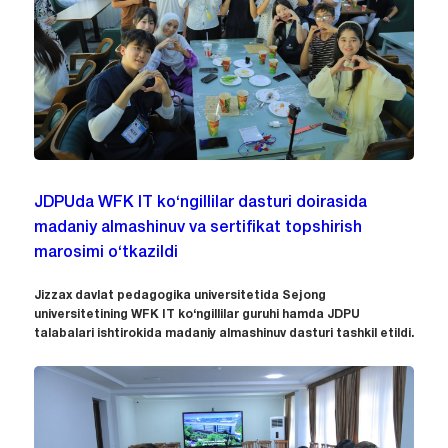
JDPUda WFK IT ko‘ngillilar dasturi doirasida
madaniy almashinuv va sertifikat topshirish
marosimi o‘tkazildi
Jizzax davlat pedagogika universitetida Sejong
universitetining WFK IT ko‘ngillilar guruhi hamda JDPU
talabalari ishtirokida madaniy almashinuv dasturi tashkil etildi.