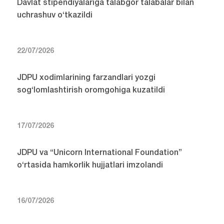
Davlat stipendiyalariga talabgor talabalar bilan
uchrashuv o‘tkazildi
22/07/2026
JDPU xodimlarining farzandlari yozgi
sog‘lomlashtirish oromgohiga kuzatildi
17/07/2026
JDPU va “Unicorn International Foundation”
o‘rtasida hamkorlik hujjatlari imzolandi
16/07/2026