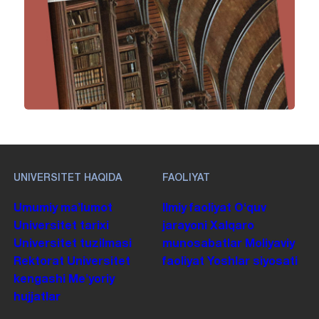
UNIVERSITET HAQIDA
FAOLIYAT
Umumiy maʼlumot
Ilmiy faoliyat
Oʻquv
Universitet tarixi
jarayoni
Xalqaro
Universitet tuzilmasi
munosabatlar
Moliyaviy
Rektorat
Universitet
faoliyat
Yoshlar siyosati
kengashi
Me'yoriy
hujjatlar