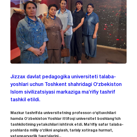
Jizzax davlat pedagogika universiteti talaba-
yoshlari uchun Toshkent shahridagi O‘zbekiston
Islom sivilizatsiyasi markaziga ma’rifiy tashrif
tashkil etildi.
Mazkur tashrifda universitetning professor-o‘qituvchilari
hamda O‘zbekiston Yoshlar ittifoqi universitet boshlang‘ich
tashkilotining yetakchilari ishtirok etdi. Ma’rifiy safar talaba-
yoshlarda milliy o‘zlikni anglash, tarixiy xotiraga hurmat,
vatanparvarlik tuyg‘ularini...