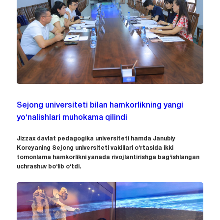
Sejong universiteti bilan hamkorlikning yangi
yo‘nalishlari muhokama qilindi
Jizzax davlat pedagogika universiteti hamda Janubiy
Koreyaning Sejong universiteti vakillari o‘rtasida ikki
tomonlama hamkorlikni yanada rivojlantirishga bag‘ishlangan
uchrashuv bo‘lib o‘tdi.