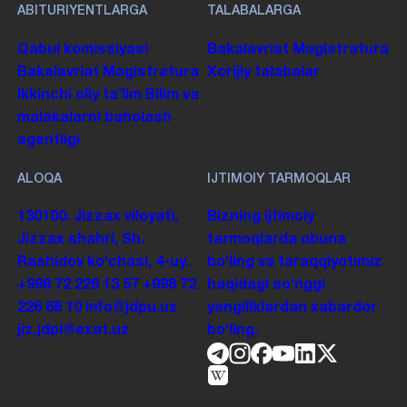
ABITURIYENTLARGA
TALABALARGA
Qabul komissiyasi
Bakalavriat
Magistratura
Bakalavriat
Magistratura
Xorijiy talabalar
Ikkinchi oliy taʼlim
Bilim va
malakalarni baholash
agentligi
ALOQA
IJTIMOIY TARMOQLAR
130100. Jizzax viloyati,
Bizning ijtimoiy
Jizzax shahri, Sh.
tarmoqlarda obuna
Rashidov koʻchasi, 4-uy.
boʻling va taraqqiyotimiz
+998 72 226 13 57
+998 72
haqidagi soʻnggi
226 68 10
info@jdpu.uz
yangiliklardan xabardor
jiz.jdpi@exat.uz
boʻling.