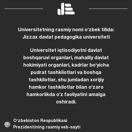
Universitetning rasmiy nomi oʻzbek tilida:
Jizzax davlat pedagogika universiteti
Universitet iqtisodiyotni davlat
boshqaruvi organlari, mahalliy davlat
hokimiyati organlari, kadrlar boʻyicha
pudrat tashkilotlari va boshqa
tashkilotlar, shu jumladan xorijiy
hamkor tashkilotlar bilan oʻzaro
hamkorlikda oʻz faoliyatini amalga
oshiradi.
Oʻzbekiston Respublikasi
Prezidentining rasmiy veb-sayti