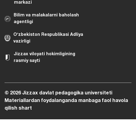
markazi
Bilim va malakalarni baholash
agentligi
O‘zbekiston Respublikasi Adliya
vazirligi
Jizzax viloyati hokimligining
rasmiy sayti
© 2026 Jizzax davlat pedagogika universiteti
Materiallardan foydalanganda manbaga faol havola
qilish shart