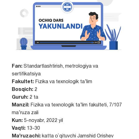
Fan:
Standartlashtirish, metrologiya va
sertifikatsiya
Fakultet:
Fizika va texnologik ta’lim
Bosqich:
2
Guruh:
2 ta
Manzil:
Fizika va texnologik ta’lim fakulteti, 7/107
ma’ruza zali
Kun:
5-noyabr, 2022 yil
Vaqti:
13-30
Ma’ruzachi:
katta o`qituvchi Jamshid Orishev