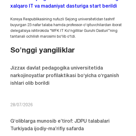
xalqaro IT va madaniyat dasturiga start berildi
Koreya Respublikasining nufuzli Sejong universitetidan tashrif
buyurgan 23 nafar talaba hamda professor-o‘qituvchilardan iborat
delegatsiya ishtirokida “WFK IT Ko‘ngillilar Guruhi Dasturi”ning
tantanali ochilish marosimi bo‘lib o‘tdi.
So'nggi yangiliklar
Jizzax davlat pedagogika universitetida
narkojinoyatlar profilaktikasi bo‘yicha o‘rganish
ishlari olib borildi
28/07/2026
G‘oliblarga munosib e’tirof: JDPU talabalari
Turkiyada ijodiy-ma’rifiy safarda