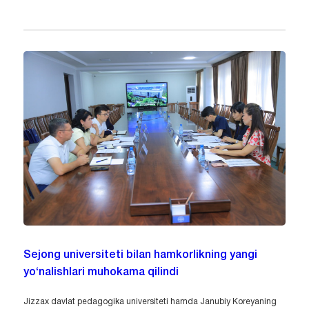
Sejong universiteti bilan hamkorlikning yangi
yo‘nalishlari muhokama qilindi
Jizzax davlat pedagogika universiteti hamda Janubiy Koreyaning