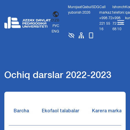
Murojaat
Qabul
SDG
Call
Ishonch
Ko
yuborish
2026
markaz:
telefoni:
qa
+998 72
+998
ku
O'ZB
221 55
72 226
РУС
16
68 10
ENG
Ochiq darslar 2022-2023
Barcha
Ekofaol talabalar
Karera markazi