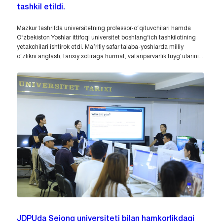
tashkil etildi.
Mazkur tashrifda universitetning professor-o‘qituvchilari hamda
O‘zbekiston Yoshlar ittifoqi universitet boshlang‘ich tashkilotining
yetakchilari ishtirok etdi. Ma’rifiy safar talaba-yoshlarda milliy
o‘zlikni anglash, tarixiy xotiraga hurmat, vatanparvarlik tuyg‘ularini...
JDPUda Sejong universiteti bilan hamkorlikdagi