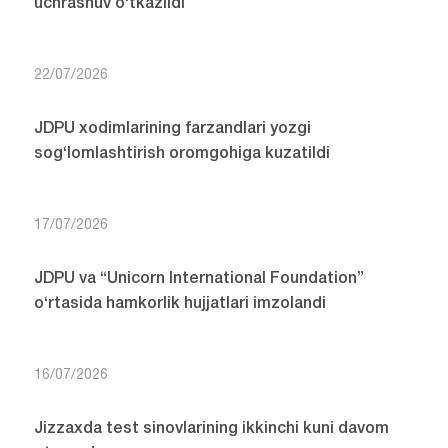
uchrashuv o‘tkazildi
22/07/2026
JDPU xodimlarining farzandlari yozgi
sog‘lomlashtirish oromgohiga kuzatildi
17/07/2026
JDPU va “Unicorn International Foundation”
o‘rtasida hamkorlik hujjatlari imzolandi
16/07/2026
Jizzaxda test sinovlarining ikkinchi kuni davom