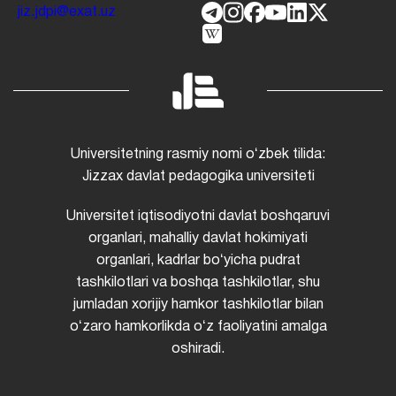
jiz.jdpi@exat.uz
Universitetning rasmiy nomi oʻzbek tilida:
Jizzax davlat pedagogika universiteti
Universitet iqtisodiyotni davlat boshqaruvi
organlari, mahalliy davlat hokimiyati
organlari, kadrlar boʻyicha pudrat
tashkilotlari va boshqa tashkilotlar, shu
jumladan xorijiy hamkor tashkilotlar bilan
oʻzaro hamkorlikda oʻz faoliyatini amalga
oshiradi.