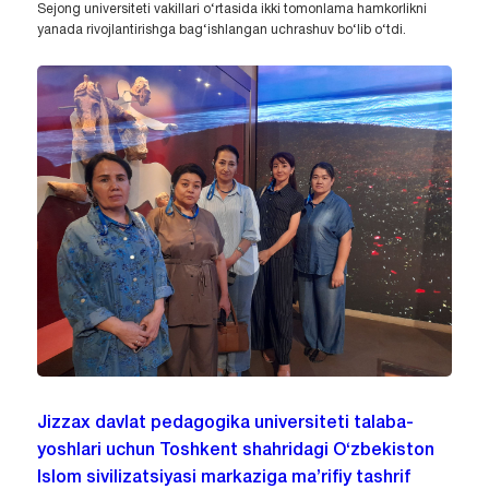
Sejong universiteti vakillari o‘rtasida ikki tomonlama hamkorlikni
yanada rivojlantirishga bag‘ishlangan uchrashuv bo‘lib o‘tdi.
Jizzax davlat pedagogika universiteti talaba-
yoshlari uchun Toshkent shahridagi O‘zbekiston
Islom sivilizatsiyasi markaziga ma’rifiy tashrif