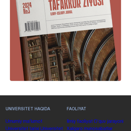
UNIVERSITET HAQIDA
FAOLIYAT
Umumiy maʼlumot
Ilmiy faoliyat
Oʻquv jarayoni
Universitet tarixi
Universitet
Xalqaro munosabatlar