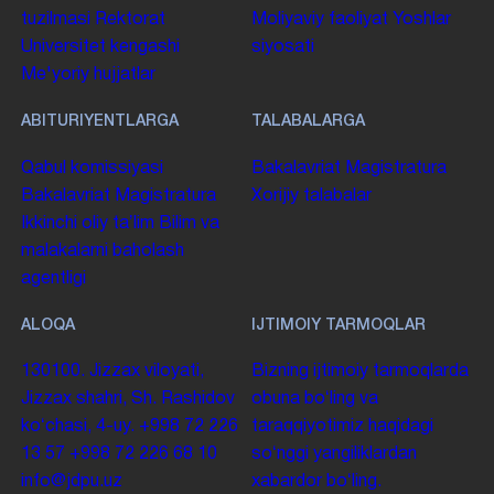
tuzilmasi
Rektorat
Moliyaviy faoliyat
Yoshlar
Universitet kengashi
siyosati
Me'yoriy hujjatlar
ABITURIYENTLARGA
TALABALARGA
Qabul komissiyasi
Bakalavriat
Magistratura
Bakalavriat
Magistratura
Xorijiy talabalar
Ikkinchi oliy taʼlim
Bilim va
malakalarni baholash
agentligi
ALOQA
IJTIMOIY TARMOQLAR
130100. Jizzax viloyati,
Bizning ijtimoiy tarmoqlarda
Jizzax shahri, Sh. Rashidov
obuna boʻling va
koʻchasi, 4-uy.
+998 72 226
taraqqiyotimiz haqidagi
13 57
+998 72 226 68 10
soʻnggi yangiliklardan
info@jdpu.uz
xabardor boʻling.