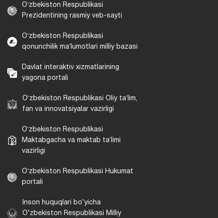
Oʻzbekiston Respublikasi
Prezidentining rasmiy veb-sayti
Oʻzbekiston Respublikasi
qonunchilik maʼlumotlari milliy bazasi
Davlat interaktiv xizmatlarining
yagona portali
Oʻzbekiston Respublikasi Oliy taʼlim,
fan va innovatsiyalar vazirligi
Oʻzbekiston Respublikasi
Maktabgacha va maktab taʼlimi
vazirligi
Oʻzbekiston Respublikasi Hukumat
portali
Inson huquqlari bo‘yicha
O‘zbekiston Respublikasi Milliy