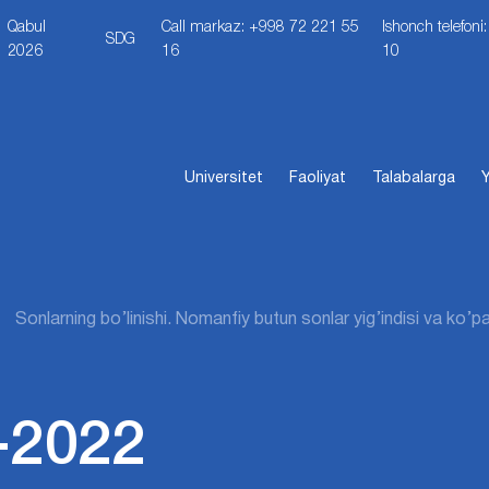
Qabul
Call markaz: +998 72 221 55
Ishonch telefon
SDG
2026
16
10
Universitet
Faoliyat
Talabalarga
Y
Sоnlarning bo’linishi. Nomanfiy butun sonlar yig’indisi va ko’p
-2022