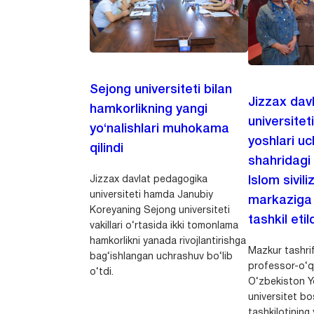
Sejong universiteti bilan
Jizzax dav
hamkorlikning yangi
universitet
yo‘nalishlari muhokama
yoshlari u
qilindi
shahridagi
Jizzax davlat pedagogika
Islom sivili
universiteti hamda Janubiy
markaziga m
Koreyaning Sejong universiteti
tashkil etild
vakillari o‘rtasida ikki tomonlama
hamkorlikni yanada rivojlantirishga
Mazkur tashrif
bag‘ishlangan uchrashuv bo‘lib
professor-o‘q
o‘tdi.
O‘zbekiston Yo
universitet bo
tashkilotining 