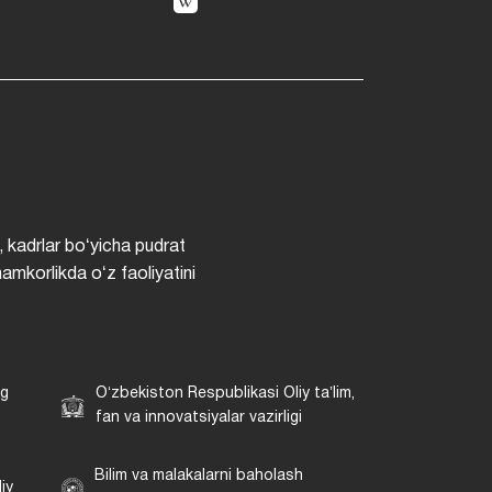
, kadrlar boʻyicha pudrat
hamkorlikda oʻz faoliyatini
ng
Oʻzbekiston Respublikasi Oliy taʼlim,
fan va innovatsiyalar vazirligi
Bilim va malakalarni baholash
iy