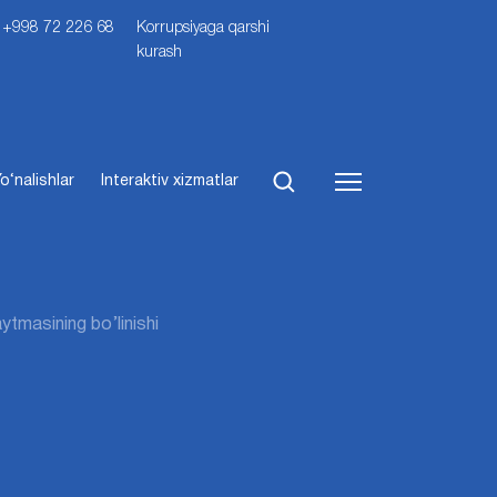
i: +998 72 226 68
Korrupsiyaga qarshi
kurash
o‘nalishlar
Interaktiv xizmatlar
aytmasining bo’linishi