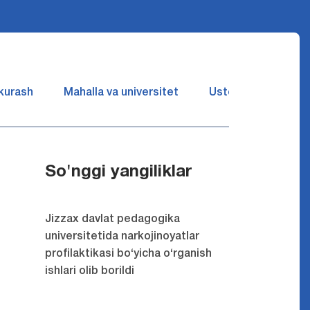
 kurash
Mahalla va universitet
Ustozlar suhbatin 
So'nggi yangiliklar
Jizzax davlat pedagogika
universitetida narkojinoyatlar
profilaktikasi bo‘yicha o‘rganish
ishlari olib borildi