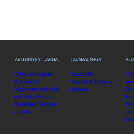
ABITURIYENTLARGA
TALABALARGA
AL
Qabul komissiyasi
Bakalavriat
130
Bakalavriat
Magistratura
Xorijiy
vilo
Magistratura
Ikkinchi
talabalar
Sh.
oliy taʼlim
Bilim va
4-u
malakalarni baholash
57
agentligi
inf
jiz