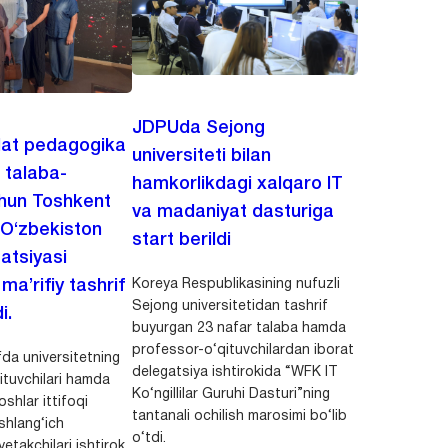
JDPUda Sejong
lat pedagogika
universiteti bilan
i talaba-
hamkorlikdagi xalqaro IT
chun Toshkent
va madaniyat dasturiga
 O‘zbekiston
start berildi
zatsiyasi
Koreya Respublikasining nufuzli
a’rifiy tashrif
Sejong universitetidan tashrif
i.
buyurgan 23 nafar talaba hamda
professor-o‘qituvchilardan iborat
da universitetning
delegatsiya ishtirokida “WFK IT
ituvchilari hamda
Ko‘ngillilar Guruhi Dasturi”ning
shlar ittifoqi
tantanali ochilish marosimi bo‘lib
shlang‘ich
o‘tdi.
yetakchilari ishtirok