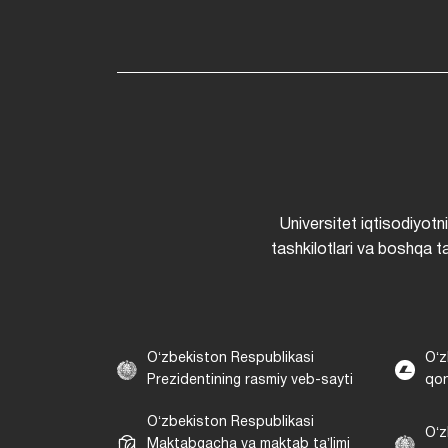
Universitet iqtisodiyotn
tashkilotlari va boshqa ta
Oʻzbekiston Respublikasi
Oʻz
Prezidentining rasmiy veb-sayti
qon
Oʻzbekiston Respublikasi
Oʻz
Maktabgacha va maktab taʼlimi