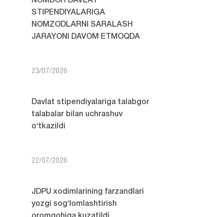
NOMDOR DAVLAT
STIPENDIYALARIGA
NOMZODLARNI SARALASH
JARAYONI DAVOM ETMOQDA
23/07/2026
Davlat stipendiyalariga talabgor
talabalar bilan uchrashuv
o‘tkazildi
22/07/2026
JDPU xodimlarining farzandlari
yozgi sog‘lomlashtirish
oromgohiga kuzatildi