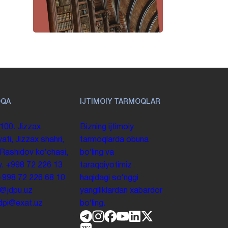
OQA
IJTIMOIY TARMOQLAR
100. Jizzax
Bizning ijtimoiy
yati, Jizzax shahri,
tarmoqlarda obuna
 Rashidov koʻchasi,
boʻling va
y.
+998 72 226 13
taraqqiyotimiz
+998 72 226 68 10
haqidagi soʻnggi
o@jdpu.uz
yangiliklardan xabardor
.jdpi@exat.uz
boʻling.