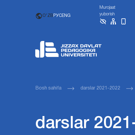
Murojaat
yuborish
O'ZB
РУС
ENG
Bosh sahifa
darslar 2021-2022
darslar 2021