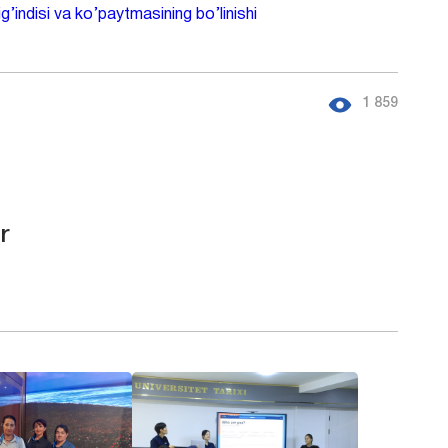
g’indisi va ko’paytmasining bo’linishi
1 859
r