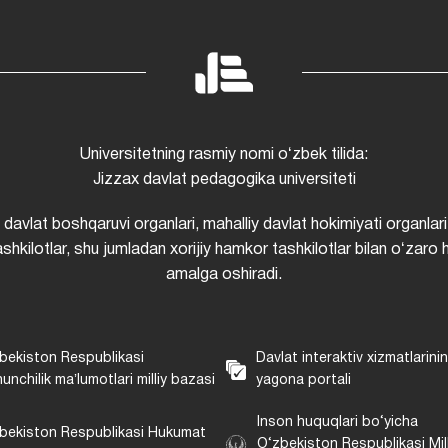
Universitetning rasmiy nomi oʻzbek tilida:
Jizzax davlat pedagogika universiteti
i davlat boshqaruvi organlari, mahalliy davlat hokimiyati organlari
shkilotlar, shu jumladan xorijiy hamkor tashkilotlar bilan oʻzaro 
amalga oshiradi.
bekiston Respublikasi
Davlat interaktiv xizmatlarini
unchilik maʼlumotlari milliy bazasi
yagona portali
Inson huquqlari bo‘yicha
bekiston Respublikasi Hukumat
O‘zbekiston Respublikasi Mill