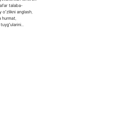
safar talaba-
y o‘zlikni anglash,
a hurmat,
uyg‘ularini...