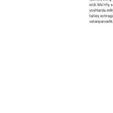
etdi. Ma’rifiy 
yoshlarda milli
tarixiy xotirag
vatanparvarlik t