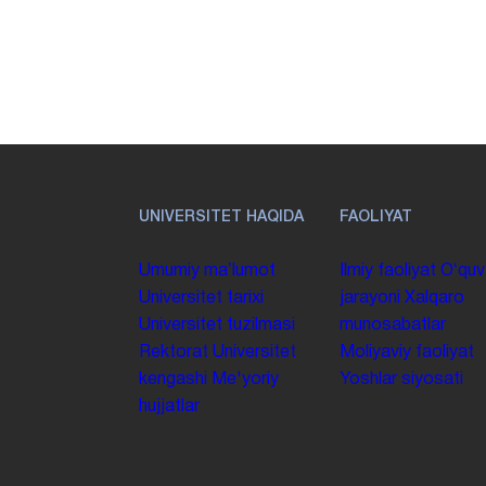
UNIVERSITET HAQIDA
FAOLIYAT
Umumiy maʼlumot
Ilmiy faoliyat
Oʻquv
Universitet tarixi
jarayoni
Xalqaro
Universitet tuzilmasi
munosabatlar
Rektorat
Universitet
Moliyaviy faoliyat
kengashi
Me'yoriy
Yoshlar siyosati
hujjatlar