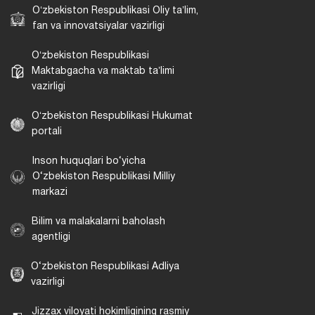
Oʻzbekiston Respublikasi Oliy taʼlim,
fan va innovatsiyalar vazirligi
Oʻzbekiston Respublikasi
Maktabgacha va maktab taʼlimi
vazirligi
Oʻzbekiston Respublikasi Hukumat
portali
Inson huquqlari bo‘yicha
O‘zbekiston Respublikasi Milliy
markazi
Bilim va malakalarni baholash
agentligi
O‘zbekiston Respublikasi Adliya
vazirligi
Jizzax viloyati hokimligining rasmiy