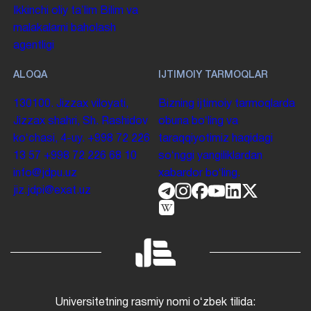
Ikkinchi oliy taʼlim
Bilim va
malakalarni baholash
agentligi
ALOQA
IJTIMOIY TARMOQLAR
130100. Jizzax viloyati,
Bizning ijtimoiy tarmoqlarda
Jizzax shahri, Sh. Rashidov
obuna boʻling va
koʻchasi, 4-uy.
+998 72 226
taraqqiyotimiz haqidagi
13 57
+998 72 226 68 10
soʻnggi yangiliklardan
info@jdpu.uz
xabardor boʻling.
jiz.jdpi@exat.uz
Universitetning rasmiy nomi oʻzbek tilida: