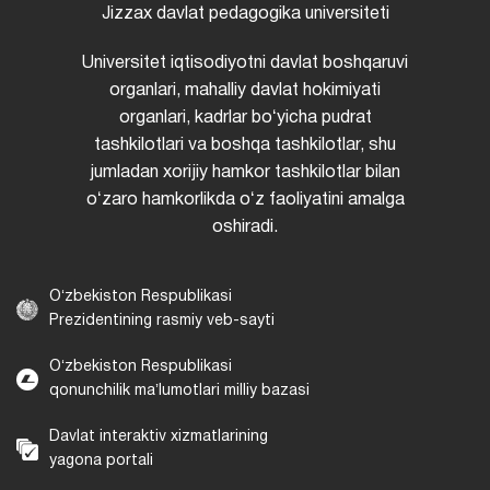
Jizzax davlat pedagogika universiteti
Universitet iqtisodiyotni davlat boshqaruvi
organlari, mahalliy davlat hokimiyati
organlari, kadrlar boʻyicha pudrat
tashkilotlari va boshqa tashkilotlar, shu
jumladan xorijiy hamkor tashkilotlar bilan
oʻzaro hamkorlikda oʻz faoliyatini amalga
oshiradi.
Oʻzbekiston Respublikasi
Prezidentining rasmiy veb-sayti
Oʻzbekiston Respublikasi
qonunchilik maʼlumotlari milliy bazasi
Davlat interaktiv xizmatlarining
yagona portali