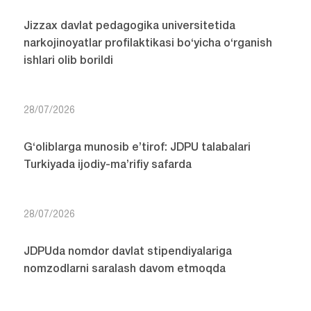
Jizzax davlat pedagogika universitetida
narkojinoyatlar profilaktikasi bo‘yicha o‘rganish
ishlari olib borildi
28/07/2026
G‘oliblarga munosib e’tirof: JDPU talabalari
Turkiyada ijodiy-ma’rifiy safarda
28/07/2026
JDPUda nomdor davlat stipendiyalariga
nomzodlarni saralash davom etmoqda