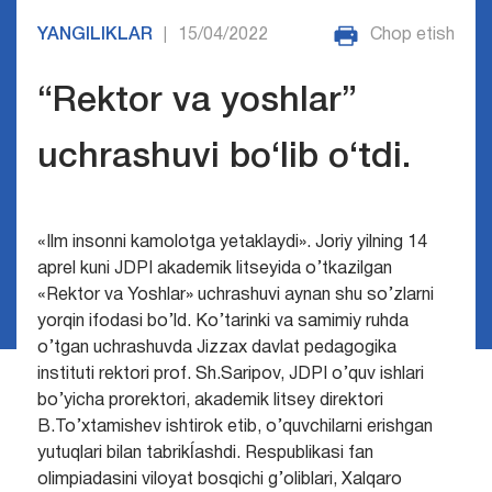
YANGILIKLAR
15/04/2022
Chop etish
|
“Rektor va yoshlar”
uchrashuvi bo‘lib o‘tdi.
«Ilm insonni kamolotga yetaklaydi». Joriy yilning 14
aprel kuni JDPI akademik litseyida o’tkazilgan
«Rektor va Yoshlar» uchrashuvi aynan shu so’zlarni
yorqin ifodasi bo’ld. Ko’tarinki va samimiy ruhda
o’tgan uchrashuvda Jizzax davlat pedagogika
instituti rektori prof. Sh.Saripov, JDPI o’quv ishlari
bo’yicha prorektori, akademik litsey direktori
B.To’xtamishev ishtirok etib, o’quvchilarni erishgan
yutuqlari bilan tabrikĺashdi. Respublikasi fan
olimpiadasini viloyat bosqichi g’oliblari, Xalqaro