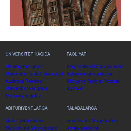
UNIVERSITET HAQIDA
FAOLIYAT
Umumiy maʼlumot
Ilmiy faoliyat
Oʻquv jarayoni
Universitet tarixi
Universitet
Xalqaro munosabatlar
tuzilmasi
Rektorat
Moliyaviy faoliyat
Yoshlar
Universitet kengashi
siyosati
Me'yoriy hujjatlar
ABITURIYENTLARGA
TALABALARGA
Qabul komissiyasi
Bakalavriat
Magistratura
Bakalavriat
Magistratura
Xorijiy talabalar