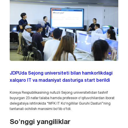
JDPUda Sejong universiteti bilan hamkorlikdagi
xalqaro IT va madaniyat dasturiga start berildi
Koreya Respublikasining nufuzli Sejong universitetidan tashrif
buyurgan 23 nafar talaba hamda professor-o‘qituvchilardan iborat
delegatsiya ishtirokida “WFK IT Ko‘ngillilar Guruhi Dasturi”ning
tantanali ochilish marosimi bo‘lib o‘tdi.
So'nggi yangiliklar