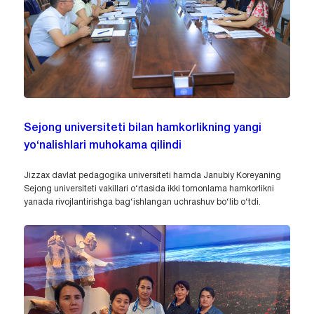
Sejong universiteti bilan hamkorlikning yangi
yo‘nalishlari muhokama qilindi
Jizzax davlat pedagogika universiteti hamda Janubiy Koreyaning
Sejong universiteti vakillari o‘rtasida ikki tomonlama hamkorlikni
yanada rivojlantirishga bag‘ishlangan uchrashuv bo‘lib o‘tdi.