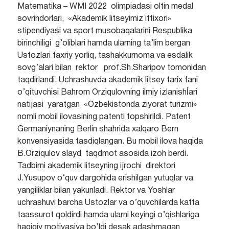
Matematika – WMI 2022 olimpiadasi oltin medal
sovrindorlari,
«Akademik litseyimiz iftixori»
stipendiyasi va sport musobaqalarini Respublika
birinchiligi g’oliblari hamda ularning ta’lim bergan
Ustozlari faxriy yorliq, tashakkurnoma va esdalik
sovg’alari bilan rektor prof.Sh.Sharipov tomonidan
taqdirlandi. Uchrashuvda akademik litsey tarix fani
o’qituvchisi Bahrom Orziqulovning ilmiy izlanishĺari
natijasi yaratgan «Ozbekistonda ziyorat turizmi»
nomli mobil ilovasining patenti topshirildi. Patent
Germaniynaning Berlin shahrida xalqaro Bern
konvensiyasida tasdiqlangan. Bu mobil ilova haqida
B.Orziqulov slayd taqdmot asosida izoh berdi.
Tadbirni akademik litseyning ijrochi direktori
J.Yusupov o‘quv dargohida erishilgan yutuqlar va
yangiliklar bilan yakunladi. Rektor va Yoshlar
uchrashuvi barcha Ustozlar va o’quvchilarda katta
taassurot qoldirdi hamda ularni keyingi o’qishlariga
haqiqiy motivasiya bo’ldi desak adashmagan