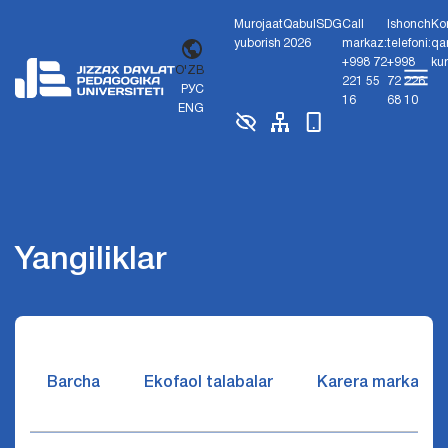
Murojaat
Qabul
SDG
Call
Ishonch
Ko
yuborish
2026
markaz:
telefoni:
qa
+998 72
+998
ku
O'ZB
221 55
72 226
РУС
16
68 10
ENG
Yangiliklar
Barcha
Ekofaol talabalar
Karera markazi