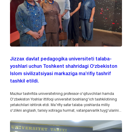
Jizzax davlat pedagogika universiteti talaba-
yoshlari uchun Toshkent shahridagi O‘zbekiston
Islom sivilizatsiyasi markaziga ma’rifiy tashrif
tashkil etildi.
Mazkur tashrifda universitetning professor-o‘qituvchilari hamda
O‘zbekiston Yoshlar ittifoqi universitet boshlang‘ich tashkilotining
yetakchilari ishtirok etdi. Ma’rifiy safar talaba-yoshlarda milliy
o‘zlikni anglash, tarixiy xotiraga hurmat, vatanparvarlik tuyg‘ularini...