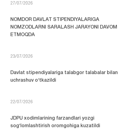
27/07/2026
NOMDOR DAVLAT STIPENDIYALARIGA
NOMZODLARNI SARALASH JARAYONI DAVOM
ETMOQDA
23/07/2026
Davlat stipendiyalariga talabgor talabalar bilan
uchrashuv o‘tkazildi
22/07/2026
JDPU xodimlarining farzandlari yozgi
sog‘lomlashtirish oromgohiga kuzatildi