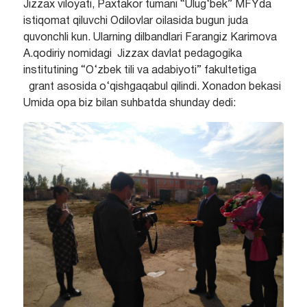
Jizzax viloyati, Paxtakor tumani “Ulug‘bek” MFYda
istiqomat qiluvchi Odilovlar oilasida bugun juda
quvonchli kun. Ularning dilbandlari Farangiz Karimova
A.qodiriy nomidagi Jizzax davlat pedagogika
institutining “O‘zbek tili va adabiyoti” fakultetiga
grant asosida o‘qishgaqabul qilindi. Xonadon bekasi
Umida opa biz bilan suhbatda shunday dedi: