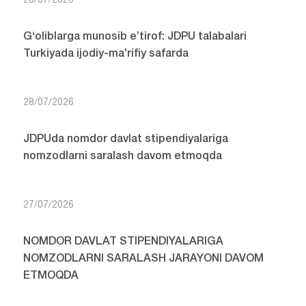
28/07/2026
G‘oliblarga munosib e’tirof: JDPU talabalari
Turkiyada ijodiy-ma’rifiy safarda
28/07/2026
JDPUda nomdor davlat stipendiyalariga
nomzodlarni saralash davom etmoqda
27/07/2026
NOMDOR DAVLAT STIPENDIYALARIGA
NOMZODLARNI SARALASH JARAYONI DAVOM
ETMOQDA