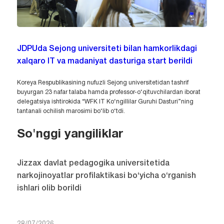
JDPUda Sejong universiteti bilan hamkorlikdagi
xalqaro IT va madaniyat dasturiga start berildi
Koreya Respublikasining nufuzli Sejong universitetidan tashrif
buyurgan 23 nafar talaba hamda professor-o‘qituvchilardan iborat
delegatsiya ishtirokida “WFK IT Ko‘ngillilar Guruhi Dasturi”ning
tantanali ochilish marosimi bo‘lib o‘tdi.
So'nggi yangiliklar
Jizzax davlat pedagogika universitetida
narkojinoyatlar profilaktikasi bo‘yicha o‘rganish
ishlari olib borildi