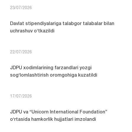
23/07/2026
Davlat stipendiyalariga talabgor talabalar bilan
uchrashuv o‘tkazildi
22/07/2026
JDPU xodimlarining farzandlari yozgi
sog‘lomlashtirish oromgohiga kuzatildi
17/07/2026
JDPU va “Unicorn International Foundation”
o‘rtasida hamkorlik hujjatlari imzolandi