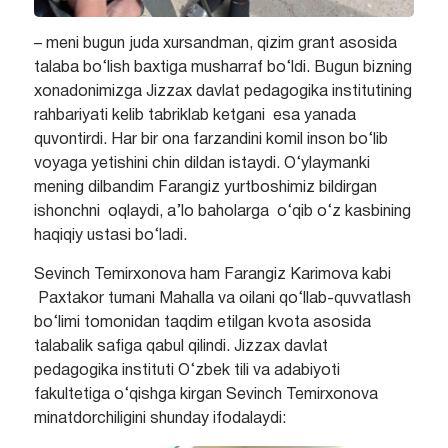
– meni bugun juda xursandman, qizim grant asosida
talaba bo‘lish baxtiga musharraf bo‘ldi. Bugun bizning
xonadonimizga Jizzax davlat pedagogika institutining
rahbariyati kelib tabriklab ketgani esa yanada
quvontirdi. Har bir ona farzandini komil inson bo‘lib
voyaga yetishini chin dildan istaydi. O‘ylaymanki
mening dilbandim Farangiz yurtboshimiz bildirgan
ishonchni oqlaydi, a’lo baholarga o‘qib o‘z kasbining
haqiqiy ustasi bo‘ladi.
Sevinch Temirxonova ham Farangiz Karimova kabi
Paxtakor tumani Mahalla va oilani qo‘llab-quvvatlash
bo‘limi tomonidan taqdim etilgan kvota asosida
talabalik safiga qabul qilindi. Jizzax davlat
pedagogika instituti O‘zbek tili va adabiyoti
fakultetiga o‘qishga kirgan Sevinch Temirxonova
minatdorchiligini shunday ifodalaydi: