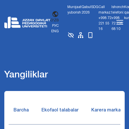
Murojaat
Qabul
SDG
Call
Ishonch
Ko
yuborish
2026
markaz:
telefoni:
qa
+998 72
+998
ku
O'ZB
221 55
72 226
РУС
16
68 10
ENG
Yangiliklar
Barcha
Ekofaol talabalar
Karera markazi