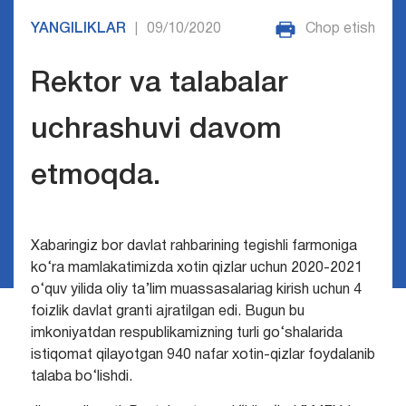
YANGILIKLAR
09/10/2020
Chop etish
|
Rektor va talabalar
uchrashuvi davom
etmoqda.
Xabaringiz bor davlat rahbarining tegishli farmoniga
ko‘ra mamlakatimizda xotin qizlar uchun 2020-2021
o‘quv yilida oliy ta’lim muassasalariag kirish uchun 4
foizlik davlat granti ajratilgan edi. Bugun bu
imkoniyatdan respublikamizning turli go‘shalarida
istiqomat qilayotgan 940 nafar xotin-qizlar foydalanib
talaba bo‘lishdi.