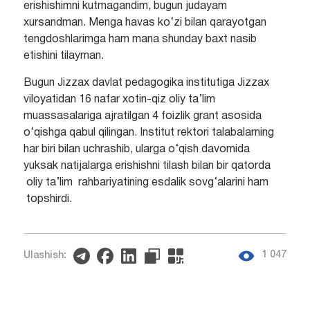
erishishimni kutmagandim, bugun judayam
xursandman. Menga havas ko‘zi bilan qarayotgan
tengdoshlarimga ham mana shunday baxt nasib
etishini tilayman.
Bugun Jizzax davlat pedagogika institutiga Jizzax
viloyatidan 16 nafar xotin-qiz oliy ta’lim
muassasalariga ajratilgan 4 foizlik grant asosida
o‘qishga qabul qilingan. Institut rektori talabalarning
har biri bilan uchrashib, ularga o‘qish davomida
yuksak natijalarga erishishni tilash bilan bir qatorda
oliy ta’lim rahbariyatining esdalik sovg‘alarini ham
topshirdi.
1 047
Ulashish: