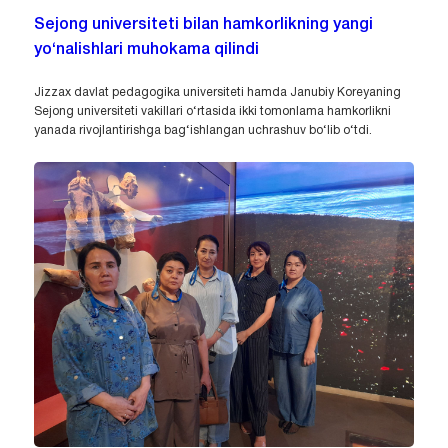
Sejong universiteti bilan hamkorlikning yangi
yo‘nalishlari muhokama qilindi
Jizzax davlat pedagogika universiteti hamda Janubiy Koreyaning
Sejong universiteti vakillari o‘rtasida ikki tomonlama hamkorlikni
yanada rivojlantirishga bag‘ishlangan uchrashuv bo‘lib o‘tdi.