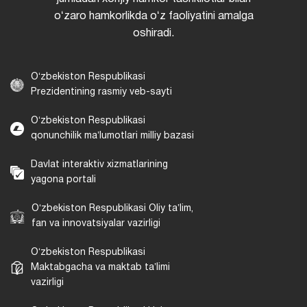
oʻzaro hamkorlikda oʻz faoliyatini amalga
oshiradi.
Oʻzbekiston Respublikasi
Prezidentining rasmiy veb-sayti
Oʻzbekiston Respublikasi
qonunchilik maʼlumotlari milliy bazasi
Davlat interaktiv xizmatlarining
yagona portali
Oʻzbekiston Respublikasi Oliy taʼlim,
fan va innovatsiyalar vazirligi
Oʻzbekiston Respublikasi
Maktabgacha va maktab taʼlimi
vazirligi