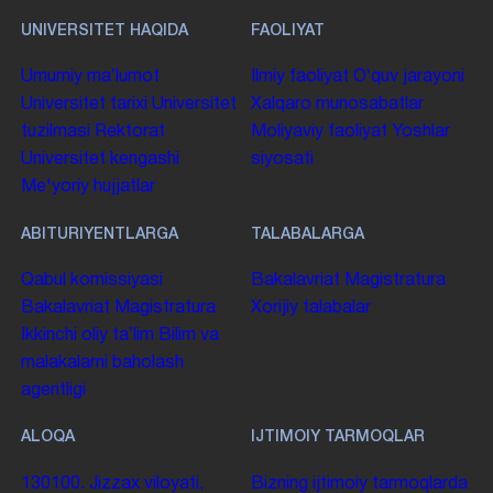
UNIVERSITET HAQIDA
FAOLIYAT
Umumiy maʼlumot
Ilmiy faoliyat
Oʻquv jarayoni
Universitet tarixi
Universitet
Xalqaro munosabatlar
tuzilmasi
Rektorat
Moliyaviy faoliyat
Yoshlar
Universitet kengashi
siyosati
Me'yoriy hujjatlar
ABITURIYENTLARGA
TALABALARGA
Qabul komissiyasi
Bakalavriat
Magistratura
Bakalavriat
Magistratura
Xorijiy talabalar
Ikkinchi oliy taʼlim
Bilim va
malakalarni baholash
agentligi
ALOQA
IJTIMOIY TARMOQLAR
130100. Jizzax viloyati,
Bizning ijtimoiy tarmoqlarda