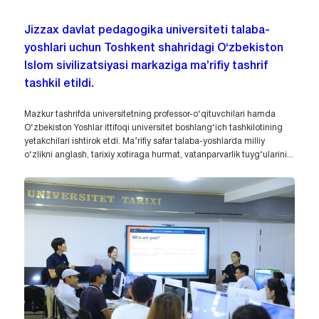
Jizzax davlat pedagogika universiteti talaba-
yoshlari uchun Toshkent shahridagi O‘zbekiston
Islom sivilizatsiyasi markaziga ma’rifiy tashrif
tashkil etildi.
Mazkur tashrifda universitetning professor-o‘qituvchilari hamda
O‘zbekiston Yoshlar ittifoqi universitet boshlang‘ich tashkilotining
yetakchilari ishtirok etdi. Ma’rifiy safar talaba-yoshlarda milliy
o‘zlikni anglash, tarixiy xotiraga hurmat, vatanparvarlik tuyg‘ularini...