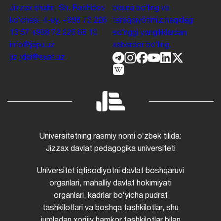
Jizzax shahri, Sh. Rashidov
obuna boʻling va
koʻchasi, 4-uy.
+998 72 226
taraqqiyotimiz haqidagi
13 57
+998 72 226 68 10
soʻnggi yangiliklardan
info@jdpu.uz
xabardor boʻling.
jiz.jdpi@exat.uz
Universitetning rasmiy nomi oʻzbek tilida:
Jizzax davlat pedagogika universiteti
Universitet iqtisodiyotni davlat boshqaruvi
organlari, mahalliy davlat hokimiyati
organlari, kadrlar boʻyicha pudrat
tashkilotlari va boshqa tashkilotlar, shu
jumladan xorijiy hamkor tashkilotlar bilan