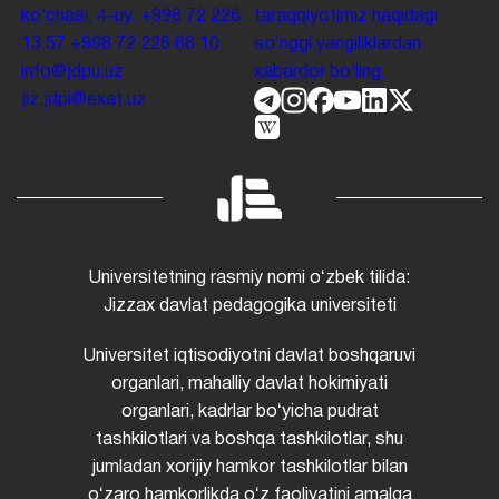
koʻchasi, 4-uy.
+998 72 226
taraqqiyotimiz haqidagi
13 57
+998 72 226 68 10
soʻnggi yangiliklardan
info@jdpu.uz
xabardor boʻling.
jiz.jdpi@exat.uz
Universitetning rasmiy nomi oʻzbek tilida:
Jizzax davlat pedagogika universiteti
Universitet iqtisodiyotni davlat boshqaruvi
organlari, mahalliy davlat hokimiyati
organlari, kadrlar boʻyicha pudrat
tashkilotlari va boshqa tashkilotlar, shu
jumladan xorijiy hamkor tashkilotlar bilan
oʻzaro hamkorlikda oʻz faoliyatini amalga