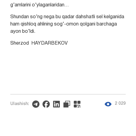
g‘amlarini o‘ylaganlaridan…
Shundan so‘ng nega bu qadar dahshatli sel kelganida
ham qishloq ahlining sog‘-omon qolgani barchaga
ayon bo‘ldi.
Sherzod HAYDARBEKOV
2 029
Ulashish: