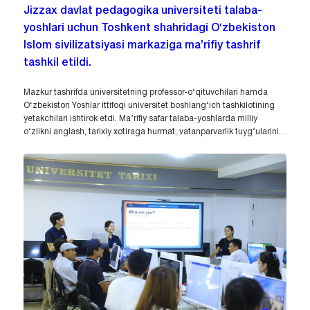
Jizzax davlat pedagogika universiteti talaba-
yoshlari uchun Toshkent shahridagi O‘zbekiston
Islom sivilizatsiyasi markaziga ma’rifiy tashrif
tashkil etildi.
Mazkur tashrifda universitetning professor-o‘qituvchilari hamda
O‘zbekiston Yoshlar ittifoqi universitet boshlang‘ich tashkilotining
yetakchilari ishtirok etdi. Ma’rifiy safar talaba-yoshlarda milliy
o‘zlikni anglash, tarixiy xotiraga hurmat, vatanparvarlik tuyg‘ularini...