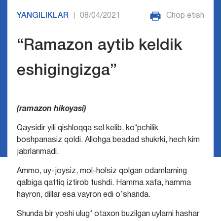
YANGILIKLAR
08/04/2021
Chop etish
|
“Ramazon aytib keldik
eshigingizga”
(ramazon hikoyasi)
Qaysidir yili qishloqqa sel kelib, ko‘pchilik
boshpanasiz qoldi. Allohga beadad shukrki, hech kim
jabrlanmadi.
Ammo, uy-joysiz, mol-holsiz qolgan odamlarning
qalbiga qattiq iztirob tushdi. Hamma xafa, hamma
hayron, dillar esa vayron edi o‘shanda.
Shunda bir yoshi ulug‘ otaxon buzilgan uylarni hashar