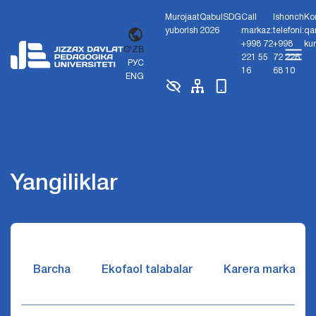
Murojaat
Qabul
SDG
Call
Ishonch
Ko
yuborish
2026
markaz:
telefoni:
qa
+998 72
+998
ku
O'ZB
221 55
72 226
РУС
16
68 10
ENG
Yangiliklar
Barcha
Ekofaol talabalar
Karera markazi