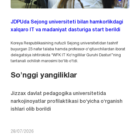
JDPUda Sejong universiteti bilan hamkorlikdagi
xalqaro IT va madaniyat dasturiga start berildi
Koreya Respublikasining nufuzli Sejong universitetidan tashrif
buyurgan 23 nafar talaba hamda professor-o‘qituvchilardan iborat
delegatsiya ishtirokida “WFK IT Ko‘ngillilar Guruhi Dasturi”ning
tantanali ochilish marosimi bo‘lib o‘tdi.
So'nggi yangiliklar
Jizzax davlat pedagogika universitetida
narkojinoyatlar profilaktikasi bo‘yicha o‘rganish
ishlari olib borildi
28/07/2026