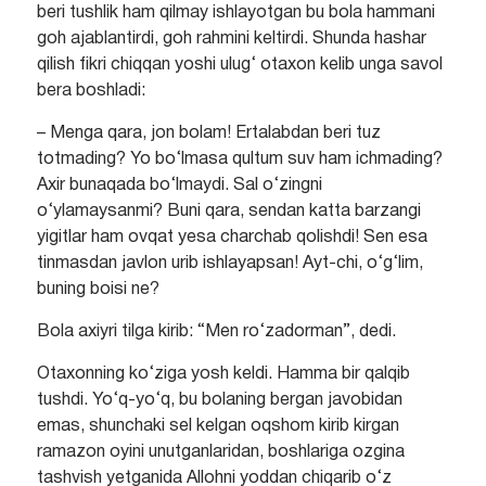
beri tushlik ham qilmay ishlayotgan bu bola hammani
goh ajablantirdi, goh rahmini keltirdi. Shunda hashar
qilish fikri chiqqan yoshi ulug‘ otaxon kelib unga savol
bera boshladi:
– Menga qara, jon bolam! Ertalabdan beri tuz
totmading? Yo bo‘lmasa qultum suv ham ichmading?
Axir bunaqada bo‘lmaydi. Sal o‘zingni
o‘ylamaysanmi? Buni qara, sendan katta barzangi
yigitlar ham ovqat yesa charchab qolishdi! Sen esa
tinmasdan javlon urib ishlayapsan! Ayt-chi, o‘g‘lim,
buning boisi ne?
Bola axiyri tilga kirib: “Men ro‘zadorman”, dedi.
Otaxonning ko‘ziga yosh keldi. Hamma bir qalqib
tushdi. Yo‘q-yo‘q, bu bolaning bergan javobidan
emas, shunchaki sel kelgan oqshom kirib kirgan
ramazon oyini unutganlaridan, boshlariga ozgina
tashvish yetganida Allohni yoddan chiqarib o‘z