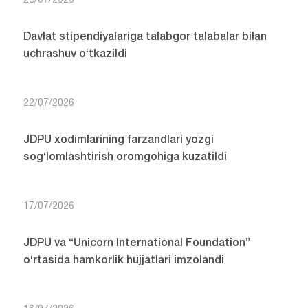
23/07/2026
Davlat stipendiyalariga talabgor talabalar bilan
uchrashuv o‘tkazildi
22/07/2026
JDPU xodimlarining farzandlari yozgi
sog‘lomlashtirish oromgohiga kuzatildi
17/07/2026
JDPU va “Unicorn International Foundation”
o‘rtasida hamkorlik hujjatlari imzolandi