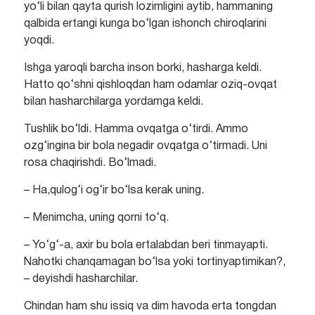
yo‘li bilan qayta qurish lozimligini aytib, hammaning
qalbida ertangi kunga bo‘lgan ishonch chiroqlarini
yoqdi.
Ishga yaroqli barcha inson borki, hasharga keldi.
Hatto qo‘shni qishloqdan ham odamlar oziq-ovqat
bilan hasharchilarga yordamga keldi.
Tushlik bo‘ldi. Hamma ovqatga o‘tirdi. Ammo
ozg‘ingina bir bola negadir ovqatga o‘tirmadi. Uni
rosa chaqirishdi. Bo‘lmadi.
– Ha,qulog‘i og‘ir bo‘lsa kerak uning.
– Menimcha, uning qorni to‘q.
– Yo‘g‘-a, axir bu bola ertalabdan beri tinmayapti.
Nahotki chanqamagan bo‘lsa yoki tortinyaptimikan?,
– deyishdi hasharchilar.
Chindan ham shu issiq va dim havoda erta tongdan