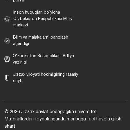
portali
Inson huquqlari bo‘yicha
O‘zbekiston Respublikasi Milliy
markazi
Bilim va malakalarni baholash
agentligi
O‘zbekiston Respublikasi Adliya
vazirligi
Jizzax viloyati hokimligining rasmiy
sayti
© 2026 Jizzax davlat pedagogika universiteti
Materiallardan foydalanganda manbaga faol havola qilish
shart