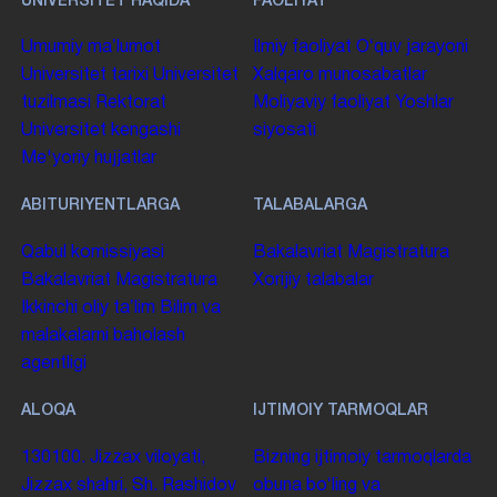
UNIVERSITET HAQIDA
FAOLIYAT
Umumiy maʼlumot
Ilmiy faoliyat
Oʻquv jarayoni
Universitet tarixi
Universitet
Xalqaro munosabatlar
tuzilmasi
Rektorat
Moliyaviy faoliyat
Yoshlar
Universitet kengashi
siyosati
Me'yoriy hujjatlar
ABITURIYENTLARGA
TALABALARGA
Qabul komissiyasi
Bakalavriat
Magistratura
Bakalavriat
Magistratura
Xorijiy talabalar
Ikkinchi oliy taʼlim
Bilim va
malakalarni baholash
agentligi
ALOQA
IJTIMOIY TARMOQLAR
130100. Jizzax viloyati,
Bizning ijtimoiy tarmoqlarda
Jizzax shahri, Sh. Rashidov
obuna boʻling va