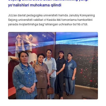
yo‘nalishlari muhokama qilindi
Jizzax davlat pedagogika universiteti hamda Janubiy Koreyaning
Sejong universiteti vakillari o‘rtasida ikki tomonlama hamkorlikni
yanada rivojlantirishga bag‘ishlangan uchrashuv bo‘lib o‘tdi.