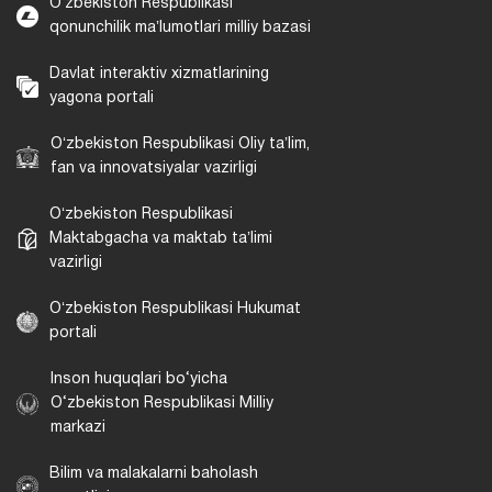
Oʻzbekiston Respublikasi
qonunchilik maʼlumotlari milliy bazasi
Davlat interaktiv xizmatlarining
yagona portali
Oʻzbekiston Respublikasi Oliy taʼlim,
fan va innovatsiyalar vazirligi
Oʻzbekiston Respublikasi
Maktabgacha va maktab taʼlimi
vazirligi
Oʻzbekiston Respublikasi Hukumat
portali
Inson huquqlari bo‘yicha
O‘zbekiston Respublikasi Milliy
markazi
Bilim va malakalarni baholash