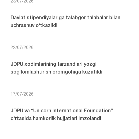
23/07/2026
Davlat stipendiyalariga talabgor talabalar bilan
uchrashuv o‘tkazildi
22/07/2026
JDPU xodimlarining farzandlari yozgi
sog‘lomlashtirish oromgohiga kuzatildi
17/07/2026
JDPU va “Unicorn International Foundation”
o‘rtasida hamkorlik hujjatlari imzolandi