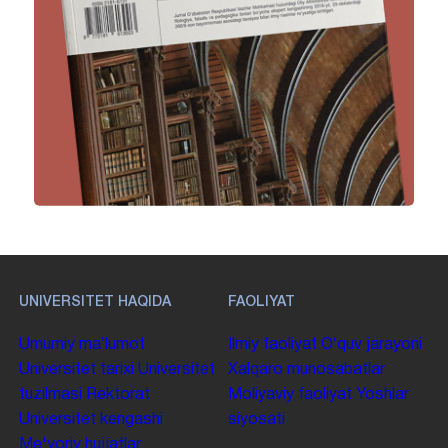
UNIVERSITET HAQIDA
FAOLIYAT
Umumiy maʼlumot
Ilmiy faoliyat
Oʻquv jarayoni
Universitet tarixi
Universitet
Xalqaro munosabatlar
tuzilmasi
Rektorat
Moliyaviy faoliyat
Yoshlar
Universitet kengashi
siyosati
Me'yoriy hujjatlar