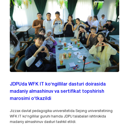
JDPUda WFK IT ko‘ngillilar dasturi doirasida
madaniy almashinuv va sertifikat topshirish
marosimi o‘tkazildi
Jizzax davlat pedagogika universitetida Sejong universitetining
WFK IT ko‘ngillilar guruhi hamda JDPU talabalari ishtirokida
madaniy almashinuv dasturi tashkil etildi.