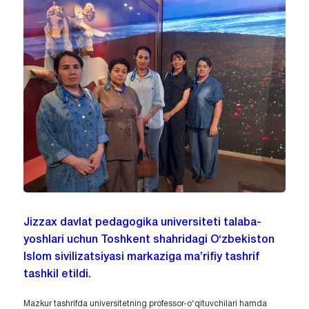
Jizzax davlat pedagogika universiteti talaba-
yoshlari uchun Toshkent shahridagi O‘zbekiston
Islom sivilizatsiyasi markaziga ma’rifiy tashrif
tashkil etildi.
Mazkur tashrifda universitetning professor-o‘qituvchilari hamda