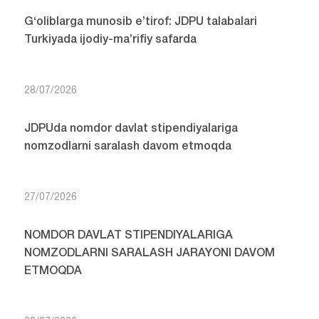
G‘oliblarga munosib e’tirof: JDPU talabalari
Turkiyada ijodiy-ma’rifiy safarda
28/07/2026
JDPUda nomdor davlat stipendiyalariga
nomzodlarni saralash davom etmoqda
27/07/2026
NOMDOR DAVLAT STIPENDIYALARIGA
NOMZODLARNI SARALASH JARAYONI DAVOM
ETMOQDA