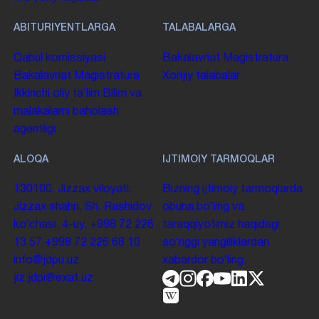
ABITURIYENTLARGA
TALABALARGA
Qabul komissiyasi
Bakalavriat
Magistratura
Bakalavriat
Magistratura
Xorijiy talabalar
Ikkinchi oliy taʼlim
Bilim va
malakalarni baholash
agentligi
ALOQA
IJTIMOIY TARMOQLAR
130100. Jizzax viloyati,
Bizning ijtimoiy tarmoqlarda
Jizzax shahri, Sh. Rashidov
obuna boʻling va
koʻchasi, 4-uy.
+998 72 226
taraqqiyotimiz haqidagi
13 57
+998 72 226 68 10
soʻnggi yangiliklardan
info@jdpu.uz
xabardor boʻling.
jiz.jdpi@exat.uz