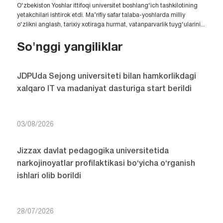
O‘zbekiston Yoshlar ittifoqi universitet boshlang‘ich tashkilotining
yetakchilari ishtirok etdi. Ma’rifiy safar talaba-yoshlarda milliy
o‘zlikni anglash, tarixiy xotiraga hurmat, vatanparvarlik tuyg‘ularini...
So'nggi yangiliklar
JDPUda Sejong universiteti bilan hamkorlikdagi
xalqaro IT va madaniyat dasturiga start berildi
03/08/2026
Jizzax davlat pedagogika universitetida
narkojinoyatlar profilaktikasi bo‘yicha o‘rganish
ishlari olib borildi
28/07/2026