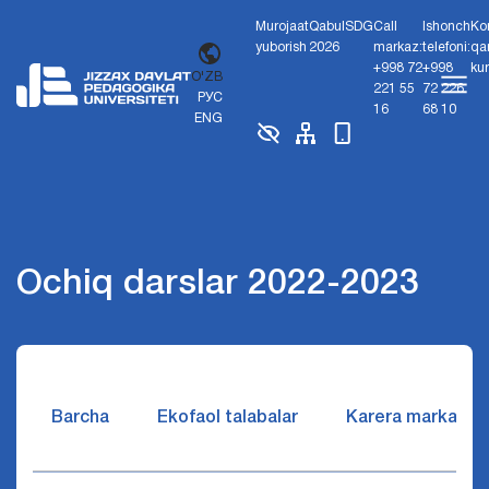
Murojaat
Qabul
SDG
Call
Ishonch
Ko
yuborish
2026
markaz:
telefoni:
qa
+998 72
+998
ku
O'ZB
221 55
72 226
РУС
16
68 10
ENG
Ochiq darslar 2022-2023
Barcha
Ekofaol talabalar
Karera markazi