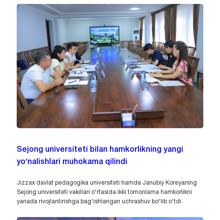
Sejong universiteti bilan hamkorlikning yangi
yo‘nalishlari muhokama qilindi
Jizzax davlat pedagogika universiteti hamda Janubiy Koreyaning
Sejong universiteti vakillari o‘rtasida ikki tomonlama hamkorlikni
yanada rivojlantirishga bag‘ishlangan uchrashuv bo‘lib o‘tdi.