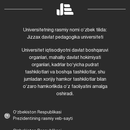
Universitetning rasmiy nomi oʻzbek tilida:
Jizzax davlat pedagogika universiteti
Universitet iqtisodiyotni davlat boshqaruvi
organlari, mahalliy davlat hokimiyati
organlari, kadrlar boʻyicha pudrat
tashkilotlari va boshqa tashkilotlar, shu
jumladan xorijiy hamkor tashkilotlar bilan
oʻzaro hamkorlikda oʻz faoliyatini amalga
oshiradi.
Oʻzbekiston Respublikasi
Prezidentining rasmiy veb-sayti