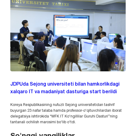
JDPUda Sejong universiteti bilan hamkorlikdagi
xalqaro IT va madaniyat dasturiga start berildi
Koreya Respublikasining nufuzli Sejong universitetidan tashrif
buyurgan 23 nafar talaba hamda professor-o‘qituvchilardan iborat
delegatsiya ishtirokida “WFK IT Ko‘ngillilar Guruhi Dasturi”ning
tantanali ochilish marosimi bo‘lib o‘tdi.