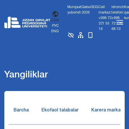
Murojaat
Qabul
SDG
Call
Ishonch
Ko
yuborish
2026
markaz:
telefoni:
qa
+998 72
+998
ku
O'ZB
221 55
72 226
РУС
16
68 10
ENG
Yangiliklar
Barcha
Ekofaol talabalar
Karera markazi