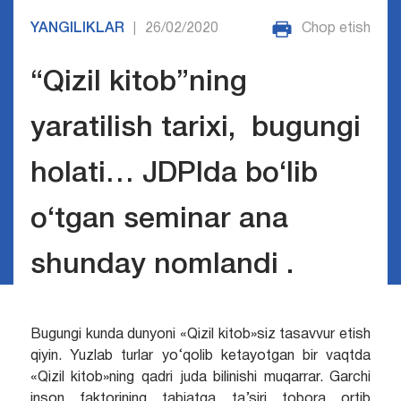
YANGILIKLAR
26/02/2020
Chop etish
|
“Qizil kitob”ning
yaratilish tarixi, bugungi
holati… JDPIda bo‘lib
o‘tgan seminar ana
shunday nomlandi .
Bugungi kunda dunyoni «Qizil kitob»siz tasavvur etish
qiyin. Yuzlab turlar yo‘qolib ketayotgan bir vaqtda
«Qizil kitob»ning qadri juda bilinishi muqarrar. Garchi
inson faktorining tabiatga ta’siri tobora ortib