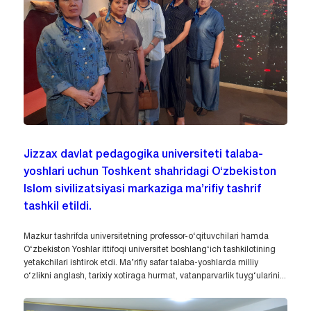
Jizzax davlat pedagogika universiteti talaba-
yoshlari uchun Toshkent shahridagi O‘zbekiston
Islom sivilizatsiyasi markaziga ma’rifiy tashrif
tashkil etildi.
Mazkur tashrifda universitetning professor-o‘qituvchilari hamda
O‘zbekiston Yoshlar ittifoqi universitet boshlang‘ich tashkilotining
yetakchilari ishtirok etdi. Ma’rifiy safar talaba-yoshlarda milliy
o‘zlikni anglash, tarixiy xotiraga hurmat, vatanparvarlik tuyg‘ularini...