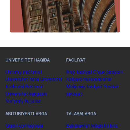
UNIVERSITET HAQIDA
FAOLIYAT
Umumiy maʼlumot
Ilmiy faoliyat
Oʻquv jarayoni
Universitet tarixi
Universitet
Xalqaro munosabatlar
tuzilmasi
Rektorat
Moliyaviy faoliyat
Yoshlar
Universitet kengashi
siyosati
Me'yoriy hujjatlar
ABITURIYENTLARGA
TALABALARGA
Qabul komissiyasi
Bakalavriat
Magistratura