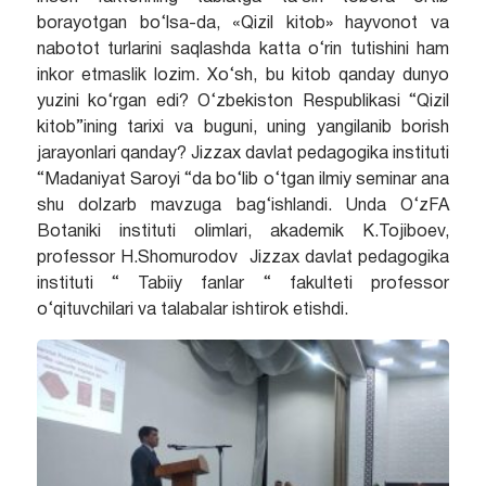
borayotgan bo‘lsa-da, «Qizil kitob» hayvonot va
nabotot turlarini saqlashda katta o‘rin tutishini ham
inkor etmaslik lozim.
Xo‘sh, bu kitob qanday dunyo
yuzini ko‘rgan edi? O‘zbekiston Respublikasi “Qizil
kitob”ining tarixi va buguni, uning yangilanib borish
jarayonlari qanday? Jizzax davlat pedagogika instituti
“Madaniyat Saroyi “da bo‘lib o‘tgan ilmiy seminar ana
shu dolzarb mavzuga bag‘ishlandi. Unda O‘zFA
Botaniki instituti olimlari, akademik K.Tojiboev,
professor H.Shomurodov Jizzax davlat pedagogika
instituti “ Tabiiy fanlar “ fakulteti professor
o‘qituvchilari va talabalar ishtirok etishdi.