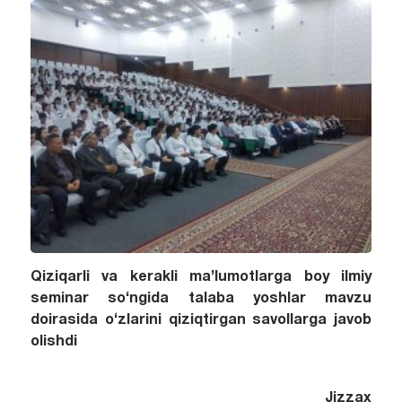
Qiziqarli va kerakli ma’lumotlarga boy ilmiy
seminar so‘ngida talaba yoshlar mavzu
doirasida o‘zlarini qiziqtirgan savollarga javob
olishdi
Jizzax