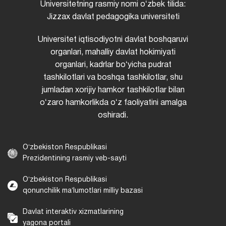
Universitetning rasmiy nomi oʻzbek tilida:
Jizzax davlat pedagogika universiteti
Universitet iqtisodiyotni davlat boshqaruvi
organlari, mahalliy davlat hokimiyati
organlari, kadrlar boʻyicha pudrat
tashkilotlari va boshqa tashkilotlar, shu
jumladan xorijiy hamkor tashkilotlar bilan
oʻzaro hamkorlikda oʻz faoliyatini amalga
oshiradi.
Oʻzbekiston Respublikasi
Prezidentining rasmiy veb-sayti
Oʻzbekiston Respublikasi
qonunchilik maʼlumotlari milliy bazasi
Davlat interaktiv xizmatlarining
yagona portali