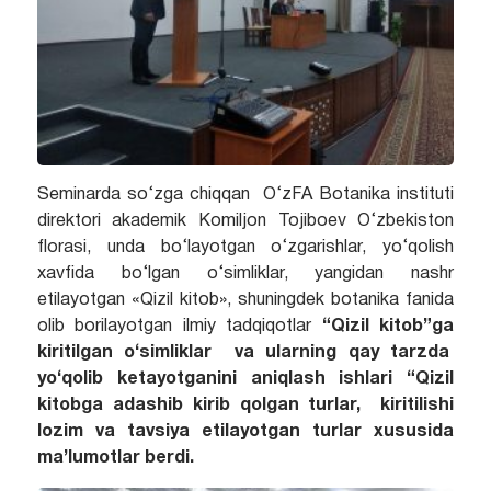
Seminarda so‘zga chiqqan
O‘zFA Botanika instituti
direktori akademik Komiljon Tojiboev O‘zbekiston
florasi, unda bo‘layotgan o‘zgarishlar, yo‘qolish
xavfida bo‘lgan o‘simliklar, yangidan nashr
etilayotgan «Qizil kitob», shuningdek botanika fanida
olib borilayotgan ilmiy tadqiqotlar
“
Qizil kitob
”
ga
kiritilgan o‘simliklar va ularning qay tarzda
yo‘qolib ketayotganini aniqlash ishlari “Qizil
kitobga adashib kirib qolgan turlar, kiritilishi
lozim va tavsiya etilayotgan turlar xususida
ma’lumotlar berdi
.