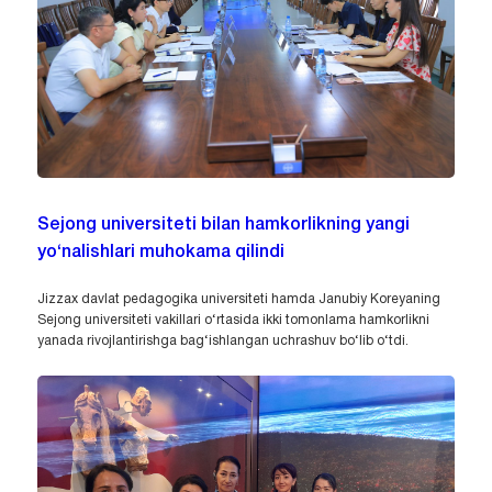
Sejong universiteti bilan hamkorlikning yangi
yo‘nalishlari muhokama qilindi
Jizzax davlat pedagogika universiteti hamda Janubiy Koreyaning
Sejong universiteti vakillari o‘rtasida ikki tomonlama hamkorlikni
yanada rivojlantirishga bag‘ishlangan uchrashuv bo‘lib o‘tdi.