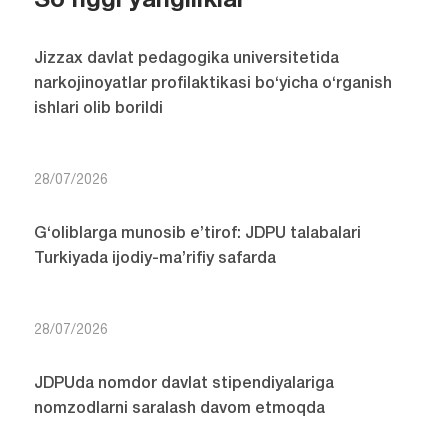
So'nggi yangiliklar
Jizzax davlat pedagogika universitetida
narkojinoyatlar profilaktikasi bo‘yicha o‘rganish
ishlari olib borildi
28/07/2026
G‘oliblarga munosib e’tirof: JDPU talabalari
Turkiyada ijodiy-ma’rifiy safarda
28/07/2026
JDPUda nomdor davlat stipendiyalariga
nomzodlarni saralash davom etmoqda