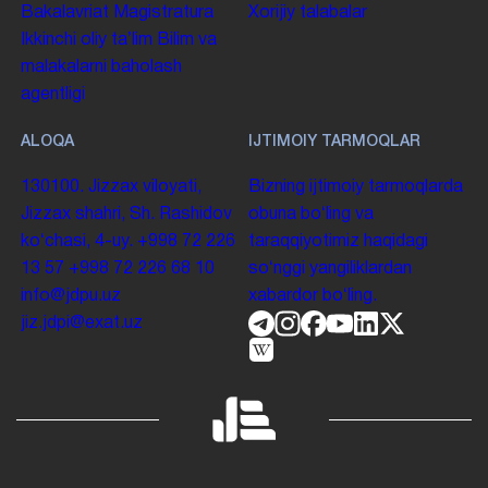
Bakalavriat
Magistratura
Xorijiy talabalar
Ikkinchi oliy taʼlim
Bilim va
malakalarni baholash
agentligi
ALOQA
IJTIMOIY TARMOQLAR
130100. Jizzax viloyati,
Bizning ijtimoiy tarmoqlarda
Jizzax shahri, Sh. Rashidov
obuna boʻling va
koʻchasi, 4-uy.
+998 72 226
taraqqiyotimiz haqidagi
13 57
+998 72 226 68 10
soʻnggi yangiliklardan
info@jdpu.uz
xabardor boʻling.
jiz.jdpi@exat.uz