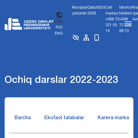
Murojaat
Qabul
SDG
Call
Ishonch
Ko
yuborish
2026
markaz:
telefoni:
qa
+998 72
+998
ku
O'ZB
221 55
72 226
РУС
16
68 10
ENG
Ochiq darslar 2022-2023
Barcha
Ekofaol talabalar
Karera markazi