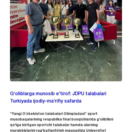
G‘oliblarga munosib e’tirof: JDPU talabalari
Turkiyada ijodiy-ma’rifiy safarda
“Yangi O‘zbekiston talabalari Olimpiadasi” sport
musobaqalarining respublika final bosqichlarida g‘oliblikni
qo‘lga kiritgan sportchi talabalar hamda ularning
murabbiylarini rag‘batlantirish maqsadida Universitet