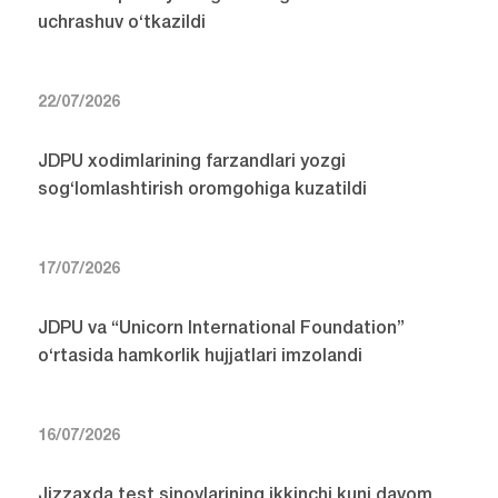
uchrashuv o‘tkazildi
22/07/2026
JDPU xodimlarining farzandlari yozgi
sog‘lomlashtirish oromgohiga kuzatildi
17/07/2026
JDPU va “Unicorn International Foundation”
o‘rtasida hamkorlik hujjatlari imzolandi
16/07/2026
Jizzaxda test sinovlarining ikkinchi kuni davom