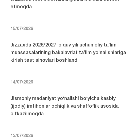
etmoqda
15/07/2026
Jizzaxda 2026/2027-o‘quv yili uchun oliy ta’lim
muassasalarining bakalavriat ta’lim yo‘nalishlariga
kirish test sinovlari boshlandi
14/07/2026
Jismoniy madaniyat yo‘nalishi bo‘yicha kasbiy
(ijodiy) imtihonlar ochiqlik va shaffoflik asosida
o‘tkazilmoqda
13/07/2026