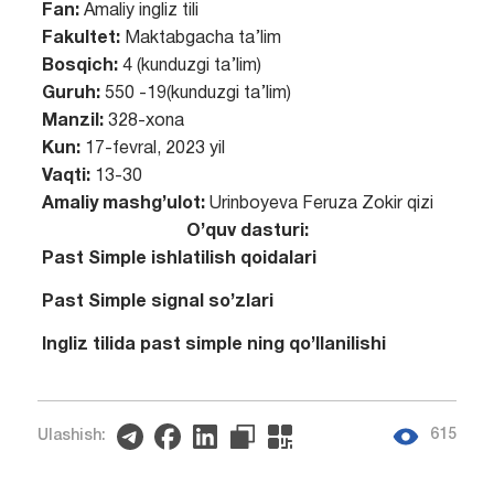
Fan:
Amaliy ingliz tili
Fakultet:
Maktabgacha ta’lim
Bosqich:
4 (kunduzgi ta’lim)
Guruh:
550 -19(kunduzgi ta’lim)
Manzil:
328-xona
Kun:
17-fevral, 2023 yil
Vaqti:
13-30
Amaliy mashg’ulot:
Urinboyeva Feruza Zokir qizi
O’quv dasturi:
Past Simple ishlatilish qoidalari
Past Simple signal so’zlari
Ingliz tilida past simple ning qo’llanilishi
615
Ulashish: