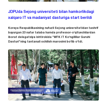
JDPUda Sejong universiteti bilan hamkorlikdagi
xalqaro IT va madaniyat dasturiga start berildi
Koreya Respublikasining nufuzli Sejong universitetidan tashrif
buyurgan 23 nafar talaba hamda professor-o‘qituvchilardan
iborat delegatsiya ishtirokida “WFK IT Ko‘ngillilar Guruhi
Dasturi”ning tantanali ochilish marosimi bo‘lib o‘tdi.