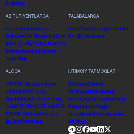
hujjatlar
ABITURIYENTLARGA
TALABALARGA
Qabul komissiyasi
Bakalavriat
Magistratura
Bakalavriat
Magistratura
Xorijiy talabalar
Ikkinchi oliy taʼlim
Bilim va
malakalarni baholash
agentligi
ALOQA
IJTIMOIY TARMOQLAR
130100. Jizzax viloyati,
Bizning ijtimoiy
Jizzax shahri, Sh.
tarmoqlarda obuna
Rashidov koʻchasi, 4-uy.
boʻling va taraqqiyotimiz
+998 72 226 13 57
+998 72
haqidagi soʻnggi
226 68 10
info@jdpu.uz
yangiliklardan xabardor
jiz.jdpi@exat.uz
boʻling.