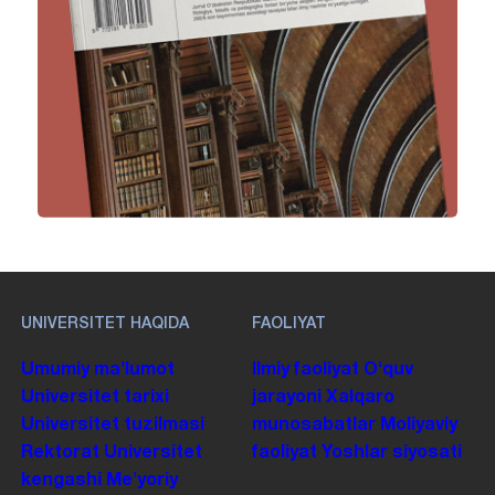
UNIVERSITET HAQIDA
FAOLIYAT
Umumiy maʼlumot
Ilmiy faoliyat
Oʻquv
Universitet tarixi
jarayoni
Xalqaro
Universitet tuzilmasi
munosabatlar
Moliyaviy
Rektorat
Universitet
faoliyat
Yoshlar siyosati
kengashi
Me'yoriy