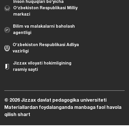
Inson huquqlari bo‘yicha
O‘zbekiston Respublikasi Milliy
markazi
Bilim va malakalarni baholash
agentligi
O‘zbekiston Respublikasi Adliya
vazirligi
Jizzax viloyati hokimligining
rasmiy sayti
© 2026 Jizzax davlat pedagogika universiteti
Materiallardan foydalanganda manbaga faol havola
qilish shart