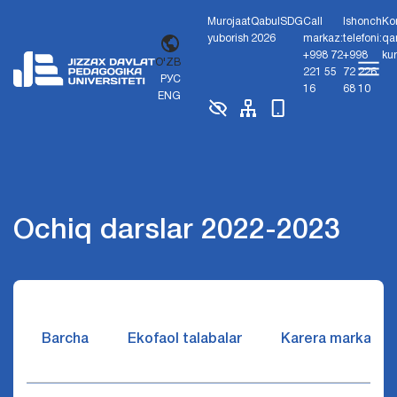
Murojaat
Qabul
SDG
Call
Ishonch
Ko
yuborish
2026
markaz:
telefoni:
qa
+998 72
+998
ku
O'ZB
221 55
72 226
РУС
16
68 10
ENG
Ochiq darslar 2022-2023
Barcha
Ekofaol talabalar
Karera markazi