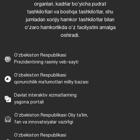
organlari, kadrlar boʻyicha pudrat
tashkilotlari va boshqa tashkilotlar, shu
jumladan xorijiy hamkor tashkilotlar bilan
oʻzaro hamkorlikda oʻz faoliyatini amalga
oshiradi.
Oʻzbekiston Respublikasi
Prezidentining rasmiy veb-sayti
Oʻzbekiston Respublikasi
qonunchilik maʼlumotlari milliy bazasi
Davlat interaktiv xizmatlarining
yagona portali
Oʻzbekiston Respublikasi Oliy taʼlim,
fan va innovatsiyalar vazirligi
Oʻzbekiston Respublikasi