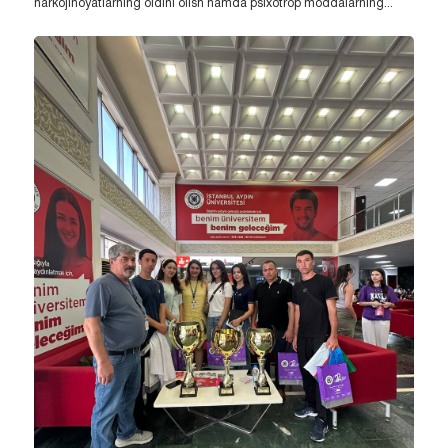
narkojinoyatlarning oldini olish hamda psixotrop moddalarning...