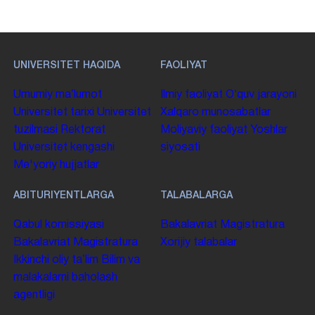
UNIVERSITET HAQIDA
FAOLIYAT
Umumiy maʼlumot
Ilmiy faoliyat
Oʻquv jarayoni
Universitet tarixi
Universitet
Xalqaro munosabatlar
tuzilmasi
Rektorat
Moliyaviy faoliyat
Yoshlar
Universitet kengashi
siyosati
Me'yoriy hujjatlar
ABITURIYENTLARGA
TALABALARGA
Qabul komissiyasi
Bakalavriat
Magistratura
Bakalavriat
Magistratura
Xorijiy talabalar
Ikkinchi oliy taʼlim
Bilim va
malakalarni baholash
agentligi