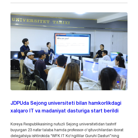
JDPUda Sejong universiteti bilan hamkorlikdagi
xalqaro IT va madaniyat dasturiga start berildi
Koreya Respublikasining nufuzli Sejong universitetidan tashrif
buyurgan 23 nafar talaba hamda professor-o‘qituvchilardan iborat
delegatsiya ishtirokida “WFK IT Ko‘ngillilar Guruhi Dasturi”ning