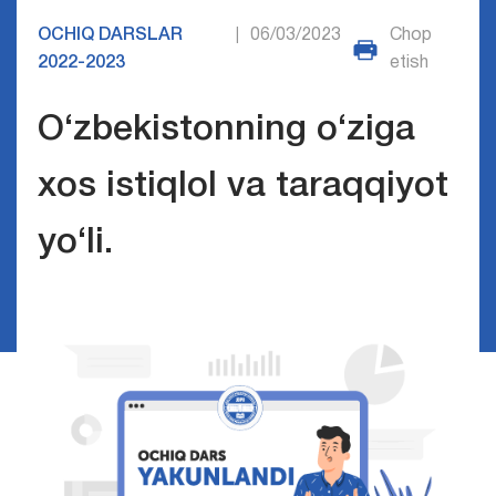
OCHIQ DARSLAR
06/03/2023
Chop
|
2022-2023
etish
O‘zbekistonning o‘ziga
xos istiqlol va taraqqiyot
yo‘li.