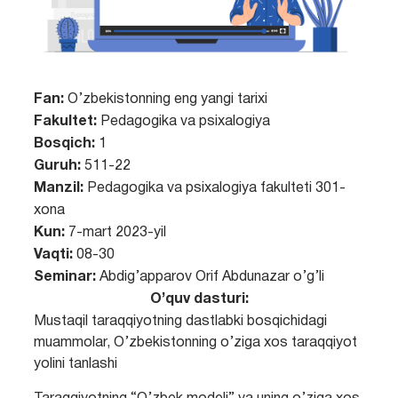
Fan:
O’zbekistonning eng yangi tarixi
Fakultet:
Pedagogika va psixalogiya
Bosqich:
1
Guruh:
511-22
Manzil:
Pedagogika va psixalogiya fakulteti 301-
xona
Kun:
7-mart 2023-yil
Vaqti:
08-30
Seminar:
Abdig’apparov Orif Abdunazar o’g’li
O’quv dasturi:
Mustaqil taraqqiyotning dastlabki bosqichidagi
muammolar, O’zbekistonning o’ziga xos taraqqiyot
yolini tanlashi