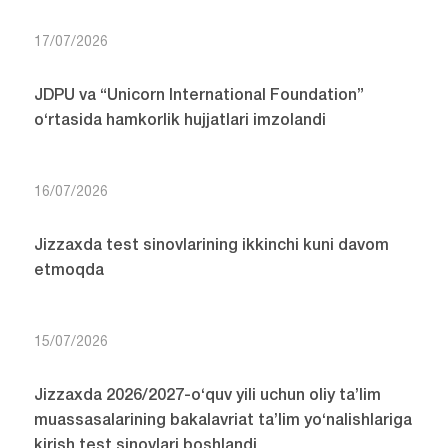
17/07/2026
JDPU va “Unicorn International Foundation”
o‘rtasida hamkorlik hujjatlari imzolandi
16/07/2026
Jizzaxda test sinovlarining ikkinchi kuni davom
etmoqda
15/07/2026
Jizzaxda 2026/2027-o‘quv yili uchun oliy ta’lim
muassasalarining bakalavriat ta’lim yo‘nalishlariga
kirish test sinovlari boshlandi