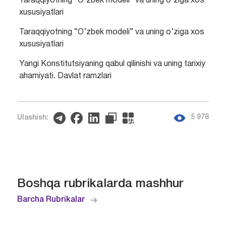
Taraqqiyotning “O’zbek modeli” va uning o’ziga xos
xususiyatlari
Taraqqiyotning “O’zbek modeli” va uning o’ziga xos
xususiyatlari
Yangi Konstitutsiyaning qabul qilinishi va uning tarixiy
ahamiyati. Davlat ramzlari
5 978
Ulashish:
Boshqa rubrikalarda mashhur
Barcha Rubrikalar