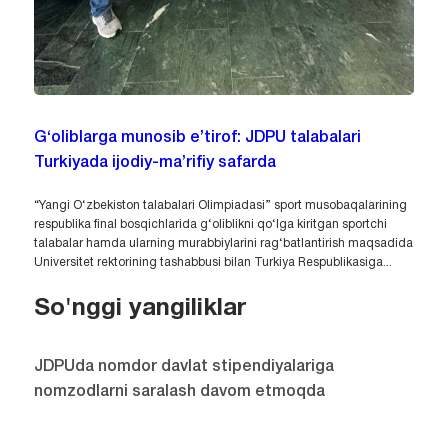
G‘oliblarga munosib e’tirof: JDPU talabalari
Turkiyada ijodiy-ma’rifiy safarda
“Yangi O‘zbekiston talabalari Olimpiadasi” sport musobaqalarining
respublika final bosqichlarida g‘oliblikni qo‘lga kiritgan sportchi
talabalar hamda ularning murabbiylarini rag‘batlantirish maqsadida
Universitet rektorining tashabbusi bilan Turkiya Respublikasiga...
So'nggi yangiliklar
JDPUda nomdor davlat stipendiyalariga
nomzodlarni saralash davom etmoqda