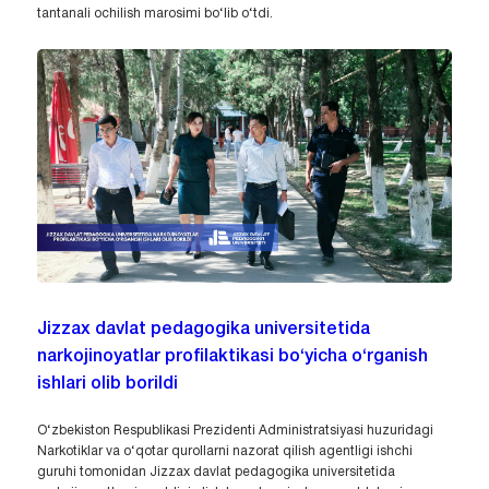
tantanali ochilish marosimi bo‘lib o‘tdi.
Jizzax davlat pedagogika universitetida
narkojinoyatlar profilaktikasi bo‘yicha o‘rganish
ishlari olib borildi
O‘zbekiston Respublikasi Prezidenti Administratsiyasi huzuridagi
Narkotiklar va o‘qotar qurollarni nazorat qilish agentligi ishchi
guruhi tomonidan Jizzax davlat pedagogika universitetida