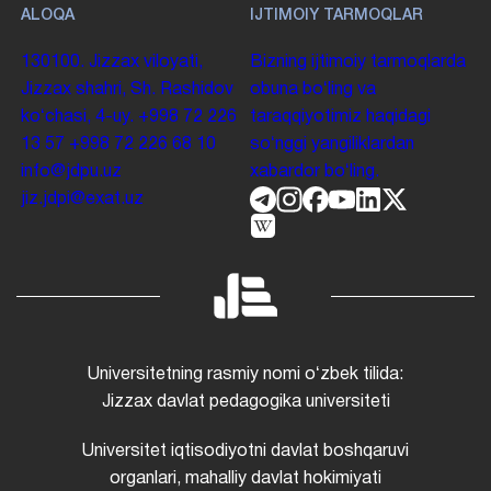
ALOQA
IJTIMOIY TARMOQLAR
130100. Jizzax viloyati,
Bizning ijtimoiy tarmoqlarda
Jizzax shahri, Sh. Rashidov
obuna boʻling va
koʻchasi, 4-uy.
+998 72 226
taraqqiyotimiz haqidagi
13 57
+998 72 226 68 10
soʻnggi yangiliklardan
info@jdpu.uz
xabardor boʻling.
jiz.jdpi@exat.uz
Universitetning rasmiy nomi oʻzbek tilida:
Jizzax davlat pedagogika universiteti
Universitet iqtisodiyotni davlat boshqaruvi
organlari, mahalliy davlat hokimiyati