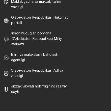
Maktabgacha va maktab taʼlimi
vazirligi
Oʻzbekiston Respublikasi Hukumat
portali
Inson huquqlari bo‘yicha
O‘zbekiston Respublikasi Milliy
markazi
Bilim va malakalarni baholash
agentligi
O‘zbekiston Respublikasi Adliya
vazirligi
Jizzax viloyati hokimligining rasmiy
sayti