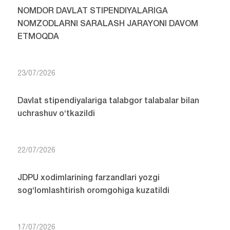
NOMDOR DAVLAT STIPENDIYALARIGA
NOMZODLARNI SARALASH JARAYONI DAVOM
ETMOQDA
23/07/2026
Davlat stipendiyalariga talabgor talabalar bilan
uchrashuv o‘tkazildi
22/07/2026
JDPU xodimlarining farzandlari yozgi
sog‘lomlashtirish oromgohiga kuzatildi
17/07/2026