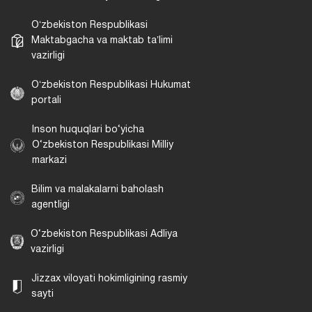
Oʻzbekiston Respublikasi
Maktabgacha va maktab taʼlimi
vazirligi
Oʻzbekiston Respublikasi Hukumat
portali
Inson huquqlari bo‘yicha
O‘zbekiston Respublikasi Milliy
markazi
Bilim va malakalarni baholash
agentligi
O‘zbekiston Respublikasi Adliya
vazirligi
Jizzax viloyati hokimligining rasmiy
sayti