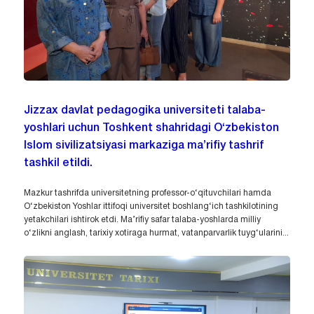
Jizzax davlat pedagogika universiteti talaba-
yoshlari uchun Toshkent shahridagi O‘zbekiston
Islom sivilizatsiyasi markaziga ma’rifiy tashrif
tashkil etildi.
Mazkur tashrifda universitetning professor-o‘qituvchilari hamda
O‘zbekiston Yoshlar ittifoqi universitet boshlang‘ich tashkilotining
yetakchilari ishtirok etdi. Ma’rifiy safar talaba-yoshlarda milliy
o‘zlikni anglash, tarixiy xotiraga hurmat, vatanparvarlik tuyg‘ularini...