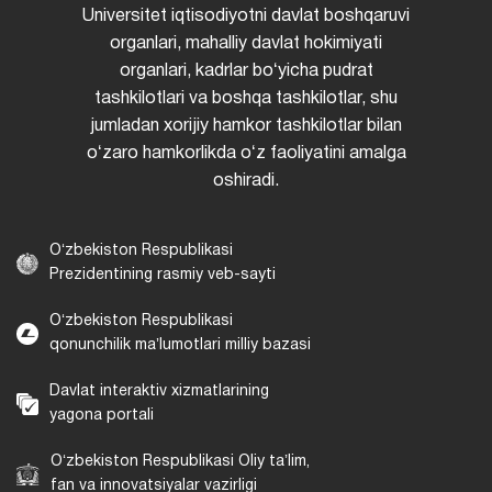
Universitet iqtisodiyotni davlat boshqaruvi
organlari, mahalliy davlat hokimiyati
organlari, kadrlar boʻyicha pudrat
tashkilotlari va boshqa tashkilotlar, shu
jumladan xorijiy hamkor tashkilotlar bilan
oʻzaro hamkorlikda oʻz faoliyatini amalga
oshiradi.
Oʻzbekiston Respublikasi
Prezidentining rasmiy veb-sayti
Oʻzbekiston Respublikasi
qonunchilik maʼlumotlari milliy bazasi
Davlat interaktiv xizmatlarining
yagona portali
Oʻzbekiston Respublikasi Oliy taʼlim,
fan va innovatsiyalar vazirligi