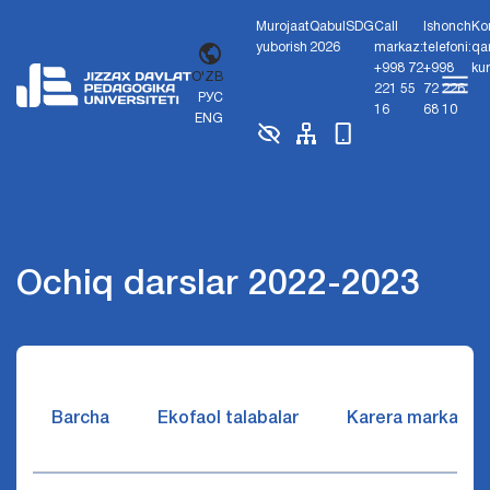
Murojaat
Qabul
SDG
Call
Ishonch
Ko
yuborish
2026
markaz:
telefoni:
qa
+998 72
+998
ku
O'ZB
221 55
72 226
РУС
16
68 10
ENG
Ochiq darslar 2022-2023
Barcha
Ekofaol talabalar
Karera markazi