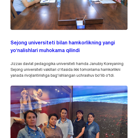
Sejong universiteti bilan hamkorlikning yangi
yo‘nalishlari muhokama qilindi
Jizzax davlat pedagogika universiteti hamda Janubiy Koreyaning
Sejong universiteti vakillari o‘rtasida ikki tomonlama hamkorlikni
yanada rivojlantirishga bag‘ishlangan uchrashuv bo‘lib o‘tdi.