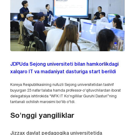
JDPUda Sejong universiteti bilan hamkorlikdagi
xalqaro IT va madaniyat dasturiga start berildi
Koreya Respublikasining nufuzli Sejong universitetidan tashrif
buyurgan 23 nafar talaba hamda professor-o‘qituvchilardan iborat
delegatsiya ishtirokida “WFK IT Ko‘ngillilar Guruhi Dasturi”ning
tantanali ochilish marosimi bo‘lib o‘tdi.
So'nggi yangiliklar
Jizzax davlat pedagogika universitetida