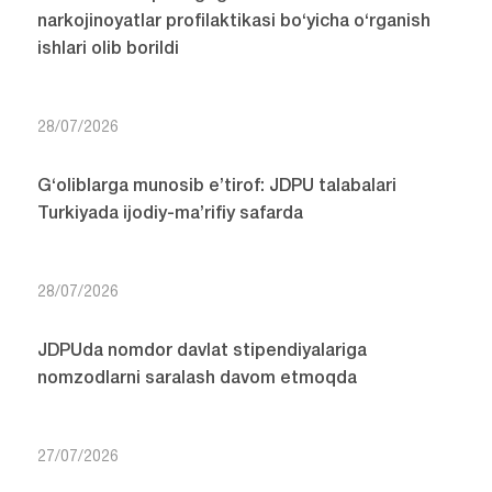
narkojinoyatlar profilaktikasi bo‘yicha o‘rganish
ishlari olib borildi
28/07/2026
G‘oliblarga munosib e’tirof: JDPU talabalari
Turkiyada ijodiy-ma’rifiy safarda
28/07/2026
JDPUda nomdor davlat stipendiyalariga
nomzodlarni saralash davom etmoqda
27/07/2026