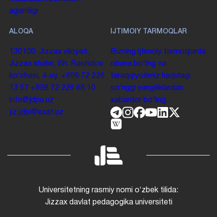
agentligi
ALOQA
IJTIMOIY TARMOQLAR
130100. Jizzax viloyati,
Bizning ijtimoiy tarmoqlarda
Jizzax shahri, Sh. Rashidov
obuna boʻling va
koʻchasi, 4-uy.
+998 72 226
taraqqiyotimiz haqidagi
13 57
+998 72 226 68 10
soʻnggi yangiliklardan
info@jdpu.uz
xabardor boʻling.
jiz.jdpi@exat.uz
Universitetning rasmiy nomi oʻzbek tilida:
Jizzax davlat pedagogika universiteti