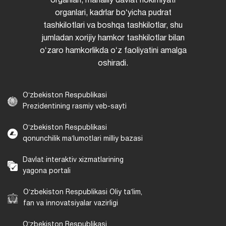
organlari, mahalliy davlat hokimiyati
organlari, kadrlar boʻyicha pudrat
tashkilotlari va boshqa tashkilotlar, shu
jumladan xorijiy hamkor tashkilotlar bilan
oʻzaro hamkorlikda oʻz faoliyatini amalga
oshiradi.
Oʻzbekiston Respublikasi
Prezidentining rasmiy veb-sayti
Oʻzbekiston Respublikasi
qonunchilik maʼlumotlari milliy bazasi
Davlat interaktiv xizmatlarining
yagona portali
Oʻzbekiston Respublikasi Oliy taʼlim,
fan va innovatsiyalar vazirligi
Oʻzbekiston Respublikasi