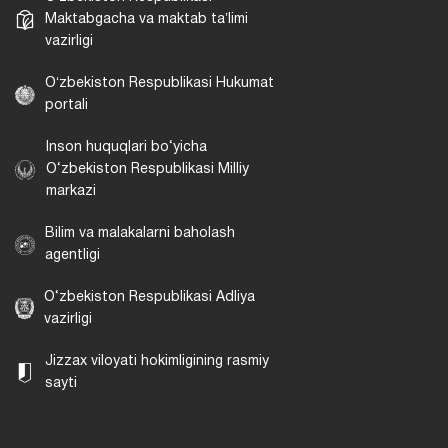
Maktabgacha va maktab taʼlimi
vazirligi
Oʻzbekiston Respublikasi Hukumat
portali
Inson huquqlari bo‘yicha
O‘zbekiston Respublikasi Milliy
markazi
Bilim va malakalarni baholash
agentligi
O‘zbekiston Respublikasi Adliya
vazirligi
Jizzax viloyati hokimligining rasmiy
sayti