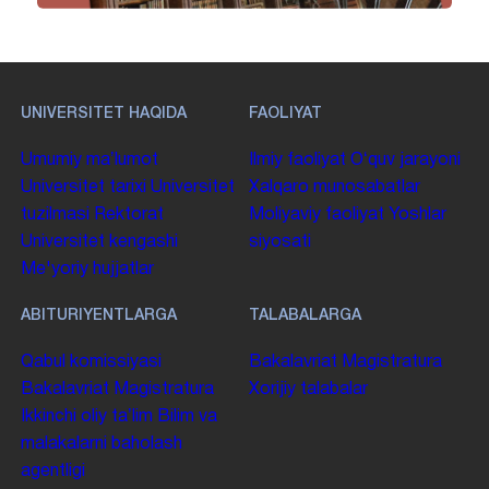
UNIVERSITET HAQIDA
FAOLIYAT
Umumiy maʼlumot
Ilmiy faoliyat
Oʻquv jarayoni
Universitet tarixi
Universitet
Xalqaro munosabatlar
tuzilmasi
Rektorat
Moliyaviy faoliyat
Yoshlar
Universitet kengashi
siyosati
Me'yoriy hujjatlar
ABITURIYENTLARGA
TALABALARGA
Qabul komissiyasi
Bakalavriat
Magistratura
Bakalavriat
Magistratura
Xorijiy talabalar
Ikkinchi oliy taʼlim
Bilim va
malakalarni baholash
agentligi