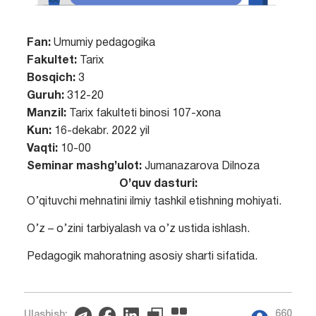
Fan:
Umumiy pedagogika
Fakultet:
Tarix
Bosqich:
3
Guruh:
312-20
Manzil:
Tarix fakulteti binosi 107-xona
Kun:
16-dekabr. 2022 yil
Vaqti:
10-00
Seminar mashg’ulot:
Jumanazarova Dilnoza
O’quv dasturi:
O’qituvchi mehnatini ilmiy tashkil etishning mohiyati.
O’z – o’zini tarbiyalash va o’z ustida ishlash.
Pedagogik mahoratning asosiy sharti sifatida.
660
Ulashish: