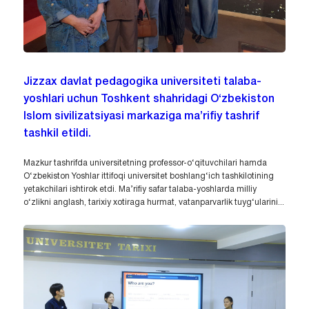
Jizzax davlat pedagogika universiteti talaba-
yoshlari uchun Toshkent shahridagi O‘zbekiston
Islom sivilizatsiyasi markaziga ma’rifiy tashrif
tashkil etildi.
Mazkur tashrifda universitetning professor-o‘qituvchilari hamda
O‘zbekiston Yoshlar ittifoqi universitet boshlang‘ich tashkilotining
yetakchilari ishtirok etdi. Ma’rifiy safar talaba-yoshlarda milliy
o‘zlikni anglash, tarixiy xotiraga hurmat, vatanparvarlik tuyg‘ularini...