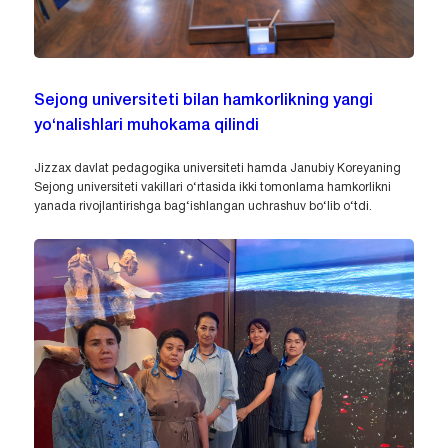
Sejong universiteti bilan hamkorlikning yangi
yo‘nalishlari muhokama qilindi
Jizzax davlat pedagogika universiteti hamda Janubiy Koreyaning
Sejong universiteti vakillari o‘rtasida ikki tomonlama hamkorlikni
yanada rivojlantirishga bag‘ishlangan uchrashuv bo‘lib o‘tdi.