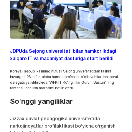
JDPUda Sejong universiteti bilan hamkorlikdagi
xalqaro IT va madaniyat dasturiga start berildi
Koreya Respublikasining nufuzli Sejong universitetidan tashrif
buyurgan 23 nafar talaba hamda professor-o‘qituvchilardan iborat
delegatsiya ishtirokida “WFK IT Ko‘ngillilar Guruhi Dasturi”ning
tantanali ochilish marosimi bo‘lib o‘tdi.
So'nggi yangiliklar
Jizzax davlat pedagogika universitetida
narkojinoyatlar profilaktikasi bo‘yicha o‘rganish