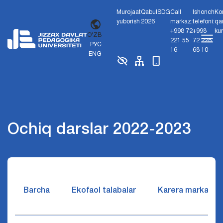
Murojaat
Qabul
SDG
Call
Ishonch
Ko
yuborish
2026
markaz:
telefoni:
qa
+998 72
+998
ku
O'ZB
221 55
72 226
РУС
16
68 10
ENG
Ochiq darslar 2022-2023
Barcha
Ekofaol talabalar
Karera markazi