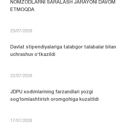
NOMZODLARNI SARALASH JARAYONI DAVOM
ETMOQDA
23/07/2026
Davlat stipendiyalariga talabgor talabalar bilan
uchrashuv o‘tkazildi
22/07/2026
JDPU xodimlarining farzandlari yozgi
sog‘lomlashtirish oromgohiga kuzatildi
17/07/2026