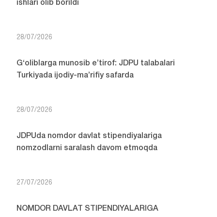
ishlari olib borildi
28/07/2026
G‘oliblarga munosib e’tirof: JDPU talabalari
Turkiyada ijodiy-ma’rifiy safarda
28/07/2026
JDPUda nomdor davlat stipendiyalariga
nomzodlarni saralash davom etmoqda
27/07/2026
NOMDOR DAVLAT STIPENDIYALARIGA