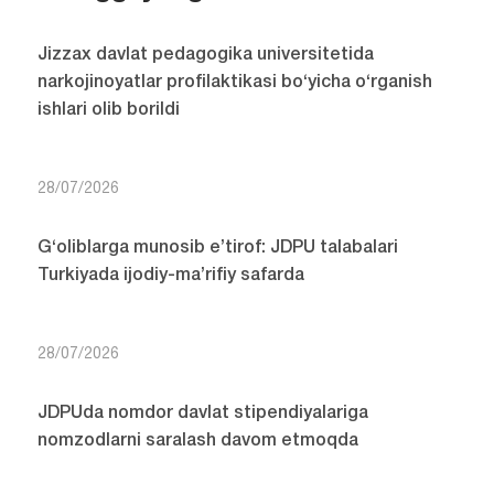
Jizzax davlat pedagogika universitetida
narkojinoyatlar profilaktikasi bo‘yicha o‘rganish
ishlari olib borildi
28/07/2026
G‘oliblarga munosib e’tirof: JDPU talabalari
Turkiyada ijodiy-ma’rifiy safarda
28/07/2026
JDPUda nomdor davlat stipendiyalariga
nomzodlarni saralash davom etmoqda