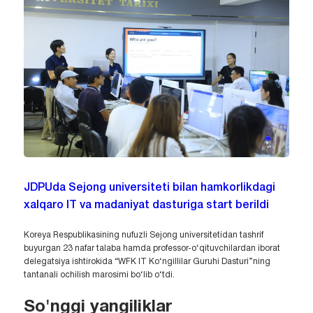
JDPUda Sejong universiteti bilan hamkorlikdagi
xalqaro IT va madaniyat dasturiga start berildi
Koreya Respublikasining nufuzli Sejong universitetidan tashrif
buyurgan 23 nafar talaba hamda professor-o‘qituvchilardan iborat
delegatsiya ishtirokida “WFK IT Ko‘ngillilar Guruhi Dasturi”ning
tantanali ochilish marosimi bo‘lib o‘tdi.
So'nggi yangiliklar