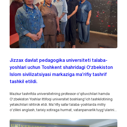
Jizzax davlat pedagogika universiteti talaba-
yoshlari uchun Toshkent shahridagi O‘zbekiston
Islom sivilizatsiyasi markaziga ma’rifiy tashrif
tashkil etildi.
Mazkur tashrifda universitetning professor-o‘qituvchilari hamda
O‘zbekiston Yoshlar ittifoqi universitet boshlang‘ich tashkilotining
yetakchilari ishtirok etdi. Ma’rifiy safar talaba-yoshlarda milliy
o‘zlikni anglash, tarixiy xotiraga hurmat, vatanparvarlik tuyg‘ularini...