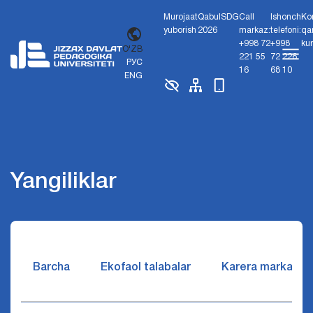
Murojaat
Qabul
SDG
Call
Ishonch
Ko
yuborish
2026
markaz:
telefoni:
qa
+998 72
+998
ku
O'ZB
221 55
72 226
РУС
16
68 10
ENG
Yangiliklar
Barcha
Ekofaol talabalar
Karera markazi