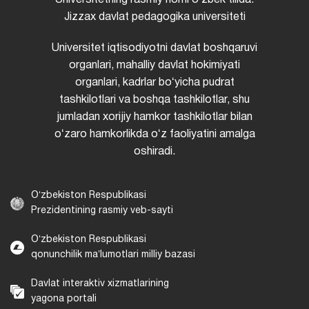
Jizzax davlat pedagogika universiteti
Universitet iqtisodiyotni davlat boshqaruvi
organlari, mahalliy davlat hokimiyati
organlari, kadrlar boʻyicha pudrat
tashkilotlari va boshqa tashkilotlar, shu
jumladan xorijiy hamkor tashkilotlar bilan
oʻzaro hamkorlikda oʻz faoliyatini amalga
oshiradi.
Oʻzbekiston Respublikasi
Prezidentining rasmiy veb-sayti
Oʻzbekiston Respublikasi
qonunchilik maʼlumotlari milliy bazasi
Davlat interaktiv xizmatlarining
yagona portali