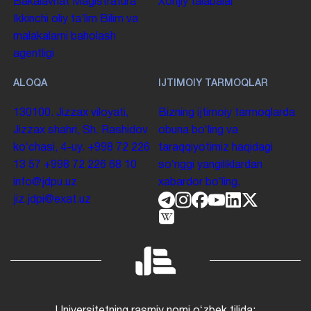
Bakalavriat
Magistratura
Xorijiy talabalar
Ikkinchi oliy taʼlim
Bilim va
malakalarni baholash
agentligi
ALOQA
IJTIMOIY TARMOQLAR
130100. Jizzax viloyati,
Bizning ijtimoiy tarmoqlarda
Jizzax shahri, Sh. Rashidov
obuna boʻling va
koʻchasi, 4-uy.
+998 72 226
taraqqiyotimiz haqidagi
13 57
+998 72 226 68 10
soʻnggi yangiliklardan
info@jdpu.uz
xabardor boʻling.
jiz.jdpi@exat.uz
Universitetning rasmiy nomi oʻzbek tilida: