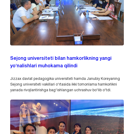
Sejong universiteti bilan hamkorlikning yangi
yo‘nalishlari muhokama qilindi
Jizzax davlat pedagogika universiteti hamda Janubiy Koreyaning
Sejong universiteti vakillari o‘rtasida ikki tomonlama hamkorlikni
yanada rivojlantirishga bag‘ishlangan uchrashuv bo‘lib o‘tdi.