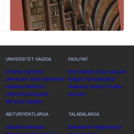
UNIVERSITET HAQIDA
FAOLIYAT
Umumiy maʼlumot
Ilmiy faoliyat
Oʻquv jarayoni
Universitet tarixi
Universitet
Xalqaro munosabatlar
tuzilmasi
Rektorat
Moliyaviy faoliyat
Yoshlar
Universitet kengashi
siyosati
Me'yoriy hujjatlar
ABITURIYENTLARGA
TALABALARGA
Qabul komissiyasi
Bakalavriat
Magistratura