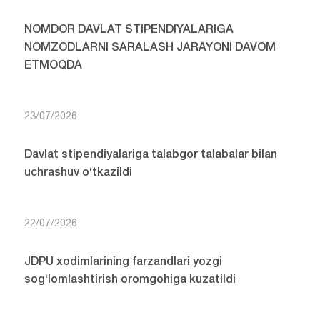
NOMDOR DAVLAT STIPENDIYALARIGA
NOMZODLARNI SARALASH JARAYONI DAVOM
ETMOQDA
23/07/2026
Davlat stipendiyalariga talabgor talabalar bilan
uchrashuv o‘tkazildi
22/07/2026
JDPU xodimlarining farzandlari yozgi
sog‘lomlashtirish oromgohiga kuzatildi