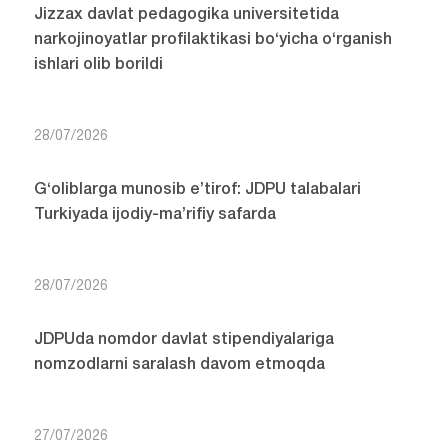
Jizzax davlat pedagogika universitetida
narkojinoyatlar profilaktikasi bo‘yicha o‘rganish
ishlari olib borildi
28/07/2026
G‘oliblarga munosib e’tirof: JDPU talabalari
Turkiyada ijodiy-ma’rifiy safarda
28/07/2026
JDPUda nomdor davlat stipendiyalariga
nomzodlarni saralash davom etmoqda
27/07/2026