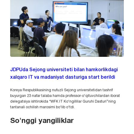
JDPUda Sejong universiteti bilan hamkorlikdagi
xalqaro IT va madaniyat dasturiga start berildi
Koreya Respublikasining nufuzli Sejong universitetidan tashrif
buyurgan 23 nafar talaba hamda professor-o‘qituvchilardan iborat
delegatsiya ishtirokida “WFK IT Ko‘ngillilar Guruhi Dasturi”ning
tantanali ochilish marosimi bo‘lib o‘tdi.
So'nggi yangiliklar