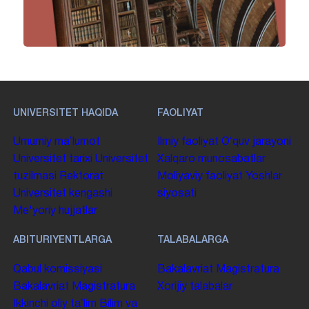
UNIVERSITET HAQIDA
FAOLIYAT
Umumiy maʼlumot
Ilmiy faoliyat
Oʻquv jarayoni
Universitet tarixi
Universitet
Xalqaro munosabatlar
tuzilmasi
Rektorat
Moliyaviy faoliyat
Yoshlar
Universitet kengashi
siyosati
Me'yoriy hujjatlar
ABITURIYENTLARGA
TALABALARGA
Qabul komissiyasi
Bakalavriat
Magistratura
Bakalavriat
Magistratura
Xorijiy talabalar
Ikkinchi oliy taʼlim
Bilim va