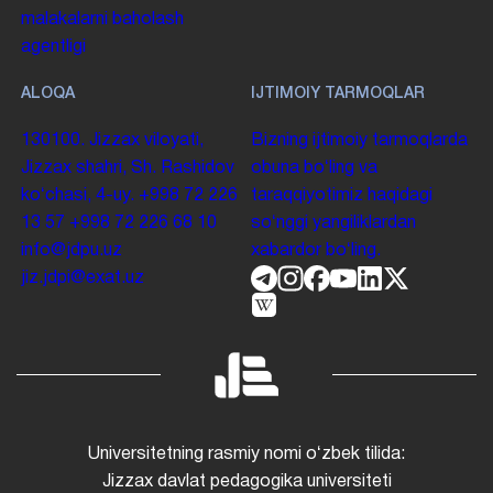
malakalarni baholash
agentligi
ALOQA
IJTIMOIY TARMOQLAR
130100. Jizzax viloyati,
Bizning ijtimoiy tarmoqlarda
Jizzax shahri, Sh. Rashidov
obuna boʻling va
koʻchasi, 4-uy.
+998 72 226
taraqqiyotimiz haqidagi
13 57
+998 72 226 68 10
soʻnggi yangiliklardan
info@jdpu.uz
xabardor boʻling.
jiz.jdpi@exat.uz
Universitetning rasmiy nomi oʻzbek tilida:
Jizzax davlat pedagogika universiteti