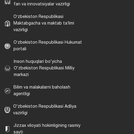
fan va innovatsiyalar vazirligi
Oʻzbekiston Respublikasi
Maktabgacha va maktab taʼlimi
vazirligi
Oʻzbekiston Respublikasi Hukumat
portali
Inson huquqlari bo‘yicha
O‘zbekiston Respublikasi Milliy
markazi
Bilim va malakalarni baholash
agentligi
O‘zbekiston Respublikasi Adliya
vazirligi
Jizzax viloyati hokimligining rasmiy
sayti