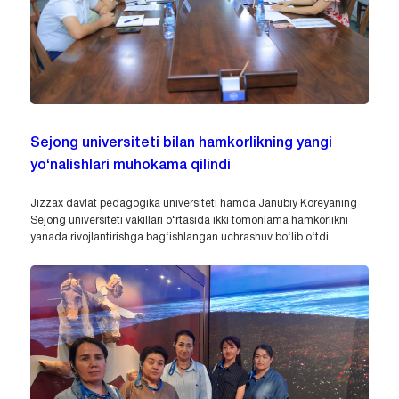
Sejong universiteti bilan hamkorlikning yangi
yo‘nalishlari muhokama qilindi
Jizzax davlat pedagogika universiteti hamda Janubiy Koreyaning
Sejong universiteti vakillari o‘rtasida ikki tomonlama hamkorlikni
yanada rivojlantirishga bag‘ishlangan uchrashuv bo‘lib o‘tdi.