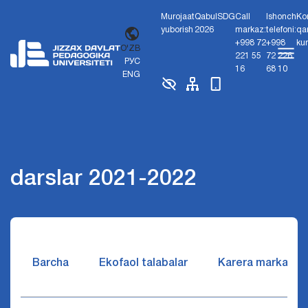
Murojaat
Qabul
SDG
Call
Ishonch
Ko
yuborish
2026
markaz:
telefoni:
qa
+998 72
+998
ku
O'ZB
221 55
72 226
РУС
16
68 10
ENG
darslar 2021-2022
Barcha
Ekofaol talabalar
Karera markazi