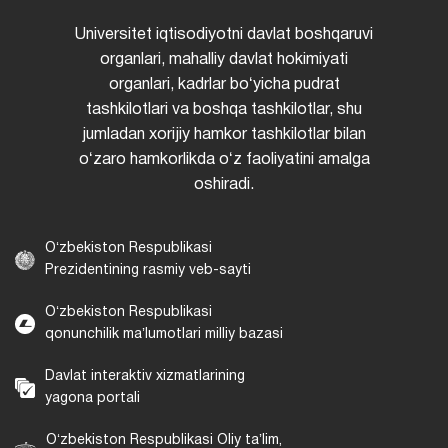
Universitet iqtisodiyotni davlat boshqaruvi
organlari, mahalliy davlat hokimiyati
organlari, kadrlar boʻyicha pudrat
tashkilotlari va boshqa tashkilotlar, shu
jumladan xorijiy hamkor tashkilotlar bilan
oʻzaro hamkorlikda oʻz faoliyatini amalga
oshiradi.
Oʻzbekiston Respublikasi
Prezidentining rasmiy veb-sayti
Oʻzbekiston Respublikasi
qonunchilik maʼlumotlari milliy bazasi
Davlat interaktiv xizmatlarining
yagona portali
Oʻzbekiston Respublikasi Oliy taʼlim,