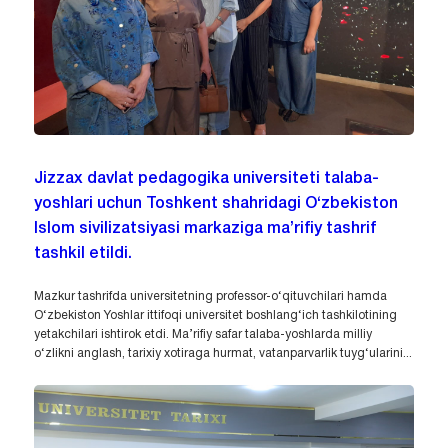
Jizzax davlat pedagogika universiteti talaba-
yoshlari uchun Toshkent shahridagi O‘zbekiston
Islom sivilizatsiyasi markaziga ma’rifiy tashrif
tashkil etildi.
Mazkur tashrifda universitetning professor-o‘qituvchilari hamda
O‘zbekiston Yoshlar ittifoqi universitet boshlang‘ich tashkilotining
yetakchilari ishtirok etdi. Ma’rifiy safar talaba-yoshlarda milliy
o‘zlikni anglash, tarixiy xotiraga hurmat, vatanparvarlik tuyg‘ularini...